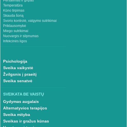
Peršalimas ir gripas
Temperatūra
Kūno tirpimas
Skauda šoną
Svorio kontrolė, valgymo sutrikimai
Priklausomybė
Miego sutrikimai
Nuovargis ir silpnumas
Infekcinės ligos
Psichologija
Sveika vaikystė
Žvilgsnis į praeitį
Sveika senatvė
SVEIKATA BE VAISTŲ
Gydymas augalais
Alternatyvios terapijos
Sveika mityba
Sveikas ir gražus kūnas