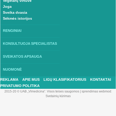
Vegetarų virtuvė
Joga
Sveika dvasia
Sėkmės istorijos
RENGINIAI
KONSULTUOJA SPECIALISTAS
SVEIKATOS APSAUGA
NUOMONĖ
REKLAMA
APIE MUS
LIGŲ KLASIFIKATORIUS
KONTAKTAI
PRIVATUMO POLITIKA
2015-20 © UAB „Vlmedicina“. Visos teises saugomos
|
sprendimas webmod:
Svetainių kūrimas