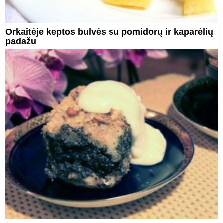
Orkaitėje keptos bulvės su pomidorų ir kaparėlių
padažu