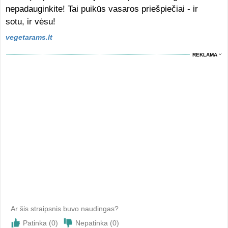
nepadauginkite! Tai puikūs vasaros priešpiečiai - ir
sotu, ir vėsu!
vegetarams.lt
REKLAMA
Ar šis straipsnis buvo naudingas?
Patinka (
0
)
Nepatinka (
0
)