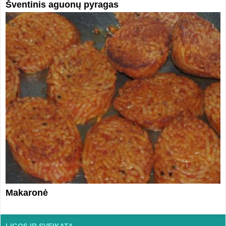
Šventinis aguonų pyragas
Makaronė
LIGOS IR SVEIKATA