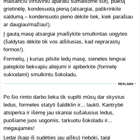
maišančiu virtuviniu aparatu sumaišome sūrį, plaktą
grietinėlę, kondesuotą pieną (atsargiai, patikrinkite
saldumą – kondensuoto pieno dėkite tiek, kiek parašiau
ar daugiau/mažiau!).
Į gautą masę atsargiai įmaišykite smulkintas uogytes
(šaldytas dėkite tik vos atšilusias, kad neprarastų
formos!).
Formelių, į kurias pilsite ledų masę, sieneles lengvai
patepkite bekvapiu aliejumi ir apiberkite (formelę
sukiodami) smulkintu šokoladu.
REKLAMA
Po šio rimto darbo lieka tik supilti mūsų dar skystus
ledus, formeles statyti šaldiklin ir... laukti. Kantrybė
atsiperka ir išėmę jau skaniai sušalusius ledus,
puošiame juos uogomis, tarkuotu šokoladu ir...
mėgaujamės!
Ledai (kaip iš sudėties jau aišku) rieboki, taigi