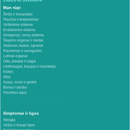
Man rūpi
Širdis ir kraujotaka
Plaučiai ir kvėpavimas
Virškinimo sistema
Endokrininė sistema
Smegenys, nervų sistema
Šlapimo organai ir inkstai
Stuburas, kaulai, sąnariai
Raumenys ir sausgyslės
Lytiniai organai
Oda, plaukai ir nagai
Limfmazgiai, kraujas ir imunitetas
Krūtys
Akys
Ausys, nosis ir gerklė
Burna ir dantys
Psichikos ligos
Simptomai ir ligos
Alergija
Vėžys ir kraujo ligos