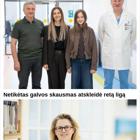
Netikėtas galvos skausmas atskleidė retą ligą