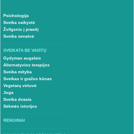
Psichologija
Sveika vaikystė
Žvilgsnis į praeitį
Sveika senatvė
SVEIKATA BE VAISTŲ
Gydymas augalais
Alternatyvios terapijos
Sveika mityba
Sveikas ir gražus kūnas
Vegetarų virtuvė
Joga
Sveika dvasia
Sėkmės istorijos
RENGINIAI