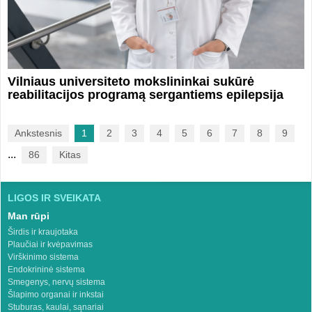
Vilniaus universiteto mokslininkai sukūrė
reabilitacijos programą sergantiems epilepsija
Ankstesnis
1
2
3
4
5
6
7
8
9
...
86
Kitas
LIGOS IR SVEIKATA
Man rūpi
Širdis ir kraujotaka
Plaučiai ir kvėpavimas
Virškinimo sistema
Endokrininė sistema
Smegenys, nervų sistema
Šlapimo organai ir inkstai
Stuburas, kaulai, sąnariai