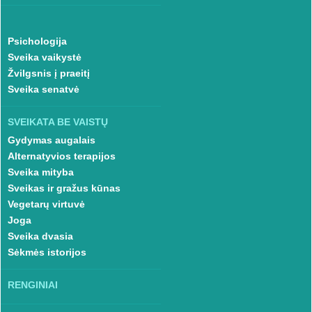
Psichologija
Sveika vaikystė
Žvilgsnis į praeitį
Sveika senatvė
SVEIKATA BE VAISTŲ
Gydymas augalais
Alternatyvios terapijos
Sveika mityba
Sveikas ir gražus kūnas
Vegetarų virtuvė
Joga
Sveika dvasia
Sėkmės istorijos
RENGINIAI