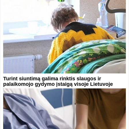
Turint siuntimą galima rinktis slaugos ir
palaikomojo gydymo įstaigą visoje Lietuvoje