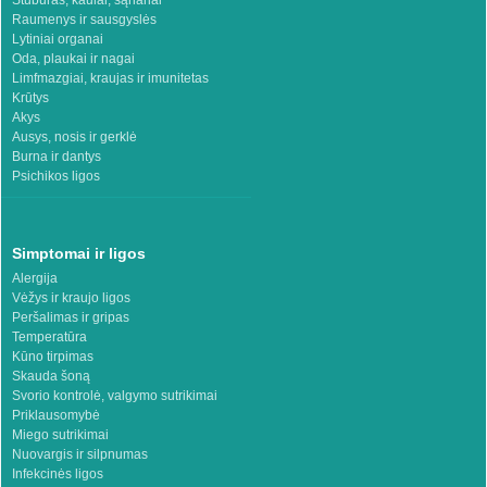
Stuburas, kaulai, sąnariai
Raumenys ir sausgyslės
Lytiniai organai
Oda, plaukai ir nagai
Limfmazgiai, kraujas ir imunitetas
Krūtys
Akys
Ausys, nosis ir gerklė
Burna ir dantys
Psichikos ligos
Simptomai ir ligos
Alergija
Vėžys ir kraujo ligos
Peršalimas ir gripas
Temperatūra
Kūno tirpimas
Skauda šoną
Svorio kontrolė, valgymo sutrikimai
Priklausomybė
Miego sutrikimai
Nuovargis ir silpnumas
Infekcinės ligos