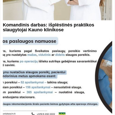
Komandinis darbas: išplėstinės praktikos
slaugytojai Kauno klinikose