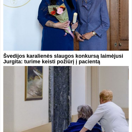
Švedijos karalienės slaugos konkursą laimėjusi
Jurgita: turime keisti požiūrį į pacientą