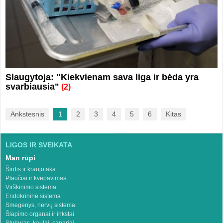
Slaugytoja: "Kiekvienam sava liga ir bėda yra
svarbiausia"
(2)
Ankstesnis
1
2
3
4
5
6
Kitas
LIGOS IR SVEIKATA
Man rūpi
Širdis ir kraujotaka
Plaučiai ir kvėpavimas
Virškinimo sistema
Endokrininė sistema
Smegenys, nervų sistema
Šlapimo organai ir inkstai