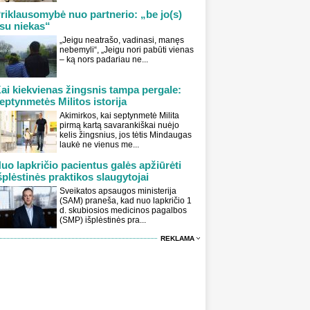
riklausomybė nuo partnerio: „be jo(s)
su niekas“
„Jeigu neatrašo, vadinasi, manęs
nebemyli“, „Jeigu nori pabūti vienas
– ką nors padariau ne...
ai kiekvienas žingsnis tampa pergale:
eptynmetės Militos istorija
Akimirkos, kai septynmetė Milita
pirmą kartą savarankiškai nuėjo
kelis žingsnius, jos tėtis Mindaugas
laukė ne vienus me...
uo lapkričio pacientus galės apžiūrėti
šplėstinės praktikos slaugytojai
Sveikatos apsaugos ministerija
(SAM) praneša, kad nuo lapkričio 1
d. skubiosios medicinos pagalbos
(SMP) išplėstinės pra...
REKLAMA