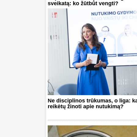
sveikatą: ko žūtbūt vengti?
Ne disciplinos trūkumas, o liga: k
reikėtų žinoti apie nutukimą?