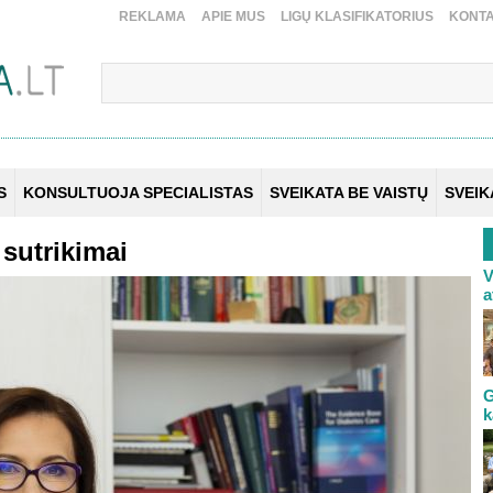
REKLAMA
APIE MUS
LIGŲ KLASIFIKATORIUS
KONTA
S
KONSULTUOJA SPECIALISTAS
SVEIKATA BE VAISTŲ
SVEI
sutrikimai
V
a
G
k