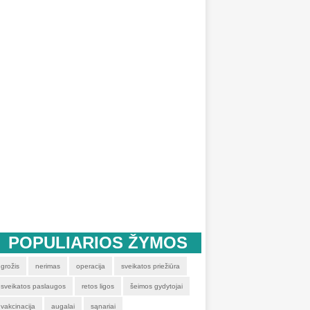
POPULIARIOS ŽYMOS
grožis
nerimas
operacija
sveikatos priežiūra
sveikatos paslaugos
retos ligos
šeimos gydytojai
vakcinacija
augalai
sąnariai