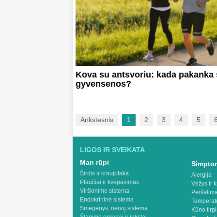
Kova su antsvoriu: kada pakanka
gyvensenos?
Ankstesnis
1
2
3
4
5
LIGOS IR SVEIKATA
Man rūpi
Simptom
Širdis ir kraujotaka
Alergija
Plaučiai ir kvėpavimas
Vėžys ir k
Virškinimo sistema
Peršalima
Endokrininė sistema
Temperat
Smegenys, nervų sistema
Kūno tirp
Šlapimo organai ir inkstai