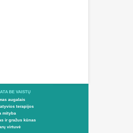
ATA BE VAISTŲ
as augalais
atyvios terapijos
a mityba
as ir gražus kūnas
arų virtuvė