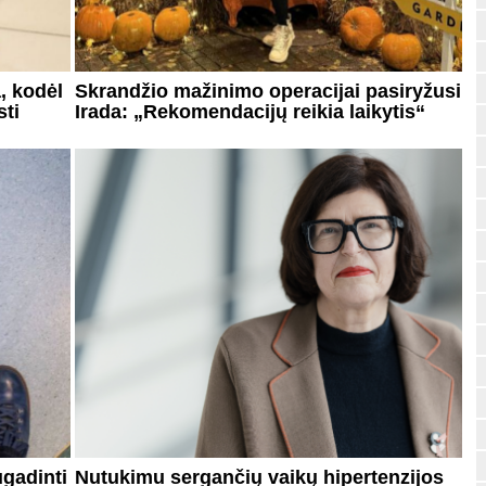
, kodėl
Skrandžio mažinimo operacijai pasiryžusi
ti
Irada: „Rekomendacijų reikia laikytis“
ugadinti
Nutukimu sergančių vaikų hipertenzijos