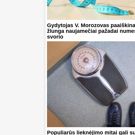
Gydytojas V. Morozovas paaiškina
žlunga naujamečiai pažadai numes
svorio
Populiarūs lieknėjimo mitai gali s