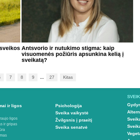
 sveikos
Antsvorio ir nutukimo stigma: kaip
visuomenės požiūris apsunkina kelią į
sveikatą?
...
6
7
8
9
27
Kitas
SVEIK
Gydym
ai ir ligos
Psichologija
Altern
Sveika vaikystė
raujo ligos
Sveik
Žvilgsnis į praeitį
s ir gripas
Sveik
Sveika senatvė
ūra
Veget
imas