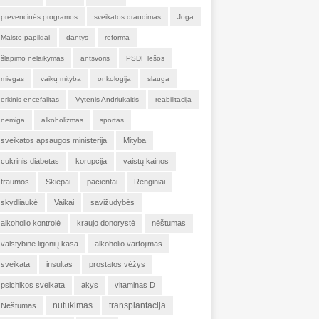
prevencinės programos
sveikatos draudimas
Joga
Maisto papildai
dantys
reforma
šlapimo nelaikymas
antsvoris
PSDF lėšos
miegas
vaikų mityba
onkologija
slauga
erkinis encefalitas
Vytenis Andriukaitis
reabilitacija
nemiga
alkoholizmas
sportas
sveikatos apsaugos ministerija
Mityba
cukrinis diabetas
korupcija
vaistų kainos
traumos
Skiepai
pacientai
Renginiai
skydliaukė
Vaikai
savižudybės
alkoholio kontrolė
kraujo donorystė
nėštumas
valstybinė ligonių kasa
alkoholio vartojimas
sveikata
insultas
prostatos vėžys
psichikos sveikata
akys
vitaminas D
nutukimas
transplantacija
Nėštumas