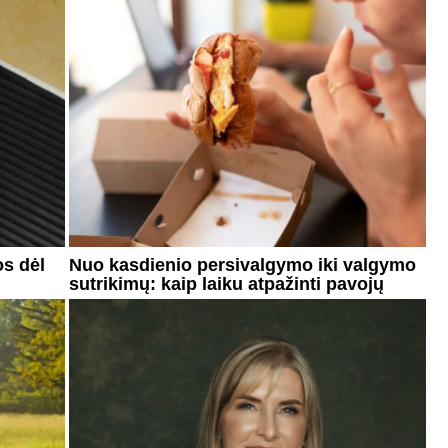
os dėl
Nuo kasdienio persivalgymo iki valgymo
sutrikimų: kaip laiku atpažinti pavojų