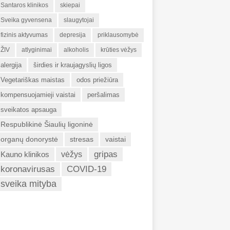
Santaros klinikos
skiepai
Sveika gyvensena
slaugytojai
fizinis aktyvumas
depresija
priklausomybė
ŽIV
atlyginimai
alkoholis
krūties vėžys
alergija
širdies ir kraujagyslių ligos
Vegetariškas maistas
odos priežiūra
kompensuojamieji vaistai
peršalimas
sveikatos apsauga
Respublikinė Šiaulių ligoninė
organų donorystė
stresas
vaistai
gripas
Kauno klinikos
vėžys
koronavirusas
COVID-19
sveika mityba