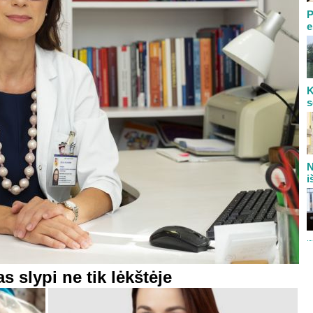
P
e
K
s
N
i
 slypi ne tik lėkštėje