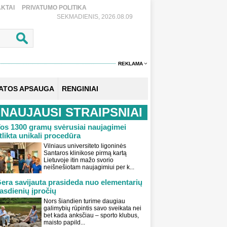
KTAI
PRIVATUMO POLITIKA
SEKMADIENIS, 2026.08.09
REKLAMA
KATOS APSAUGA
RENGINIAI
NAUJAUSI STRAIPSNIAI
os 1300 gramų svėrusiai naujagimei
tlikta unikali procedūra
Vilniaus universiteto ligoninės
Santaros klinikose pirmą kartą
Lietuvoje itin mažo svorio
neišnešiotam naujagimiui per k...
era savijauta prasideda nuo elementarių
asdienių įpročių
Nors šiandien turime daugiau
galimybių rūpintis savo sveikata nei
bet kada anksčiau – sporto klubus,
maisto papild...