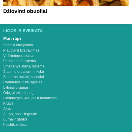
Džiovinti obuoliai
LIGOS IR SVEIKATA
Man rūpi
Širdis ir kraujotaka
Plaučiai ir kvėpavimas
Virškinimo sistema
Endokrininė sistema
Smegenys, nervų sistema
Šlapimo organai ir inkstai
Stuburas, kaulai, sąnariai
Raumenys ir sausgyslės
Lytiniai organai
Oda, plaukai ir nagai
Limfmazgiai, kraujas ir imunitetas
Krūtys
Akys
Ausys, nosis ir gerklė
Burna ir dantys
Psichikos ligos