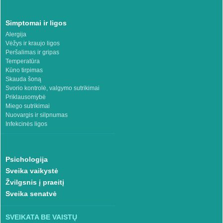
Simptomai ir ligos
Alergija
Vėžys ir kraujo ligos
Peršalimas ir gripas
Temperatūra
Kūno tirpimas
Skauda šoną
Svorio kontrolė, valgymo sutrikimai
Priklausomybė
Miego sutrikimai
Nuovargis ir silpnumas
Infekcinės ligos
Psichologija
Sveika vaikystė
Žvilgsnis į praeitį
Sveika senatvė
SVEIKATA BE VAISTŲ