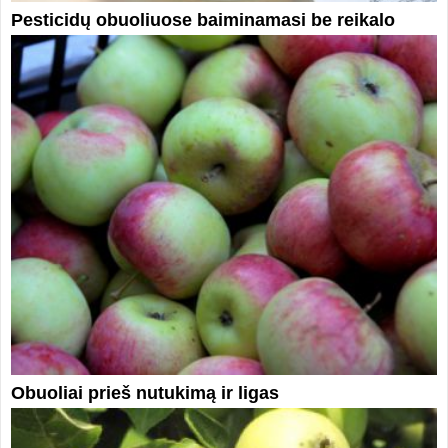
Pesticidų obuoliuose baiminamasi be reikalo
Obuoliai prieš nutukimą ir ligas