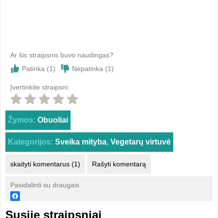
Ar šis straipsnis buvo naudingas?
Patinka (
1
)
Nepatinka (
1
)
Įvertinkite straipsni:
Žymos:
Obuoliai
Kategorijos:
Sveika mityba
,
Vegetarų virtuvė
skaityti komentarus (1)
Rašyti komentarą
Pasidalinti su draugais
Susiję straipsniai