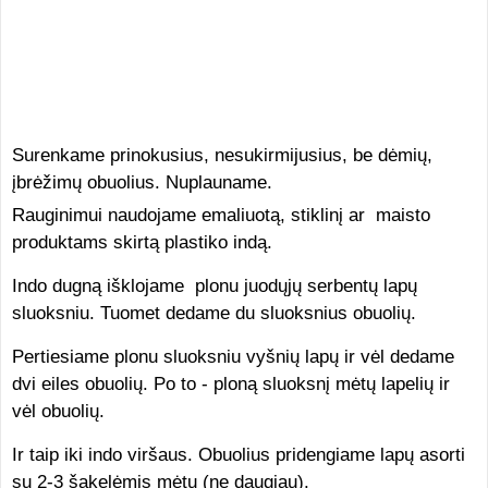
Surenkame prinokusius, nesukirmijusius, be dėmių,
įbrėžimų obuolius. Nuplauname.
Rauginimui naudojame emaliuotą, stiklinį ar maisto
produktams skirtą plastiko indą.
Indo dugną išklojame plonu juodųjų serbentų lapų
sluoksniu. Tuomet dedame du sluoksnius obuolių.
Pertiesiame plonu sluoksniu vyšnių lapų ir vėl dedame
dvi eiles obuolių. Po to - ploną sluoksnį mėtų lapelių ir
vėl obuolių.
Ir taip iki indo viršaus. Obuolius pridengiame lapų asorti
su 2-3 šakelėmis mėtų (ne daugiau).