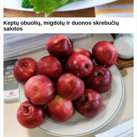
Keptų obuolių, migdolų ir duonos skrebučių
salotos