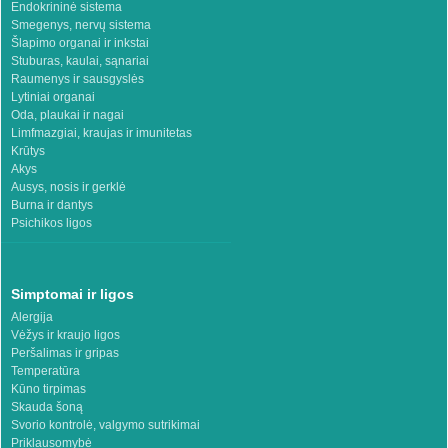
Endokrininė sistema
Smegenys, nervų sistema
Šlapimo organai ir inkstai
Stuburas, kaulai, sąnariai
Raumenys ir sausgyslės
Lytiniai organai
Oda, plaukai ir nagai
Limfmazgiai, kraujas ir imunitetas
Krūtys
Akys
Ausys, nosis ir gerklė
Burna ir dantys
Psichikos ligos
Simptomai ir ligos
Alergija
Vėžys ir kraujo ligos
Peršalimas ir gripas
Temperatūra
Kūno tirpimas
Skauda šoną
Svorio kontrolė, valgymo sutrikimai
Priklausomybė