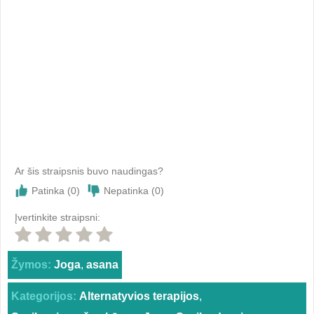
Ar šis straipsnis buvo naudingas?
Patinka (
0
)
Nepatinka (
0
)
Įvertinkite straipsni:
Žymos:
Joga
,
asana
Kategorijos:
Alternatyvios terapijos
,