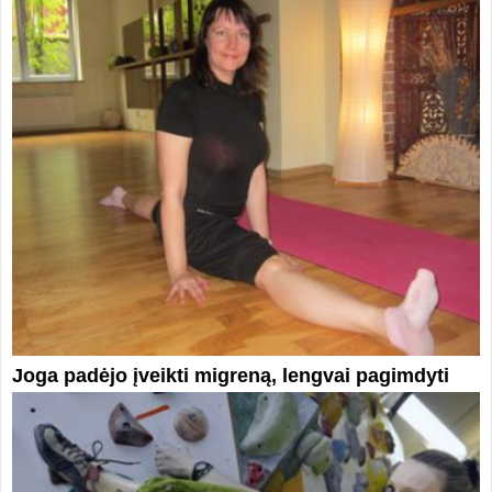
Joga padėjo įveikti migreną, lengvai pagimdyti