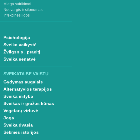
Miego sutrikimai
Nuovargis ir silpnumas
Infekcinės ligos
Psichologija
Sveika vaikystė
Žvilgsnis į praeitį
Sveika senatvė
SVEIKATA BE VAISTŲ
Gydymas augalais
Alternatyvios terapijos
Sveika mityba
Sveikas ir gražus kūnas
Vegetarų virtuvė
Joga
Sveika dvasia
Sėkmės istorijos