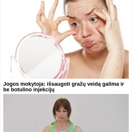
Jogos mokytoja: išsaugoti gražų veidą galima ir
be botulino injekcijų