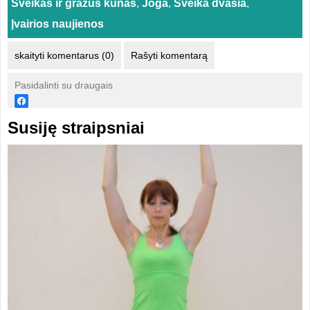
Sveikas ir gražus kūnas
,
Joga
,
Sveika dvasia
,
Įvairios naujienos
skaityti komentarus (0)
Rašyti komentarą
Pasidalinti su draugais
Susiję straipsniai