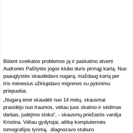
Būtent sveikatos problemos ją ir paskatino atverti
Audronės Pašilytės jogos klubo duris pirmąjį kartą. Nuo
paauglystės skaudėdavo nugarą, maždaug kartą per
tris mėnesius užklupdavo migrenos su pykinimu
priepuoliai.
„Nugarą ėmė skaudėti nuo 14 metų, skausmai
prasidėjo nuo traumos, vėliau juos skatino ir sėdimas
darbas, judėjimo stoka“, - skausmų priežastis vardija
Kristina. Vėliau gydytojai, atlikę kompiuterinės
tomografijos tyrimą, diagnozavo stuburo