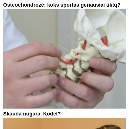
Osteochondrozė: koks sportas geriausiai tiktų?
Skauda nugara. Kodėl?