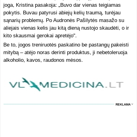
joga, Kristina pasakoja: „Buvo dar vienas teigiamas
pokytis. Buvau patyrusi abiejų kelių traumą, turėjau
sąnarių problemų. Po Audronės Pašilytės masažo su
aliejais vienas kelis jau kitą dieną nustojo skaudėti, o ir
kito skausmai gerokai apretėjo".
Be to, jogos treniruotės paskatino be pastangų pakeisti
mitybą – atėjo noras derinti produktus, ji nebetoleruoja
alkoholio, kavos, raudonos mėsos.
REKLAMA