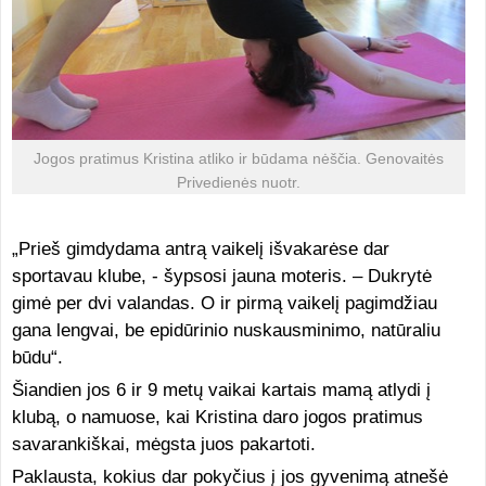
Jogos pratimus Kristina atliko ir būdama nėščia. Genovaitės
Privedienės nuotr.
„Prieš gimdydama antrą vaikelį išvakarėse dar
sportavau klube, - šypsosi jauna moteris. – Dukrytė
gimė per dvi valandas. O ir pirmą vaikelį pagimdžiau
gana lengvai, be epidūrinio nuskausminimo, natūraliu
būdu“.
Šiandien jos 6 ir 9 metų vaikai kartais mamą atlydi į
klubą, o namuose, kai Kristina daro jogos pratimus
savarankiškai, mėgsta juos pakartoti.
Paklausta, kokius dar pokyčius į jos gyvenimą atnešė