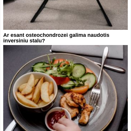
Ar esant osteochondrozei galima naudotis
inversiniu stalu?