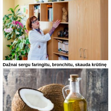
Dažnai sergu faringitu, bronchitu, skauda krūtinę