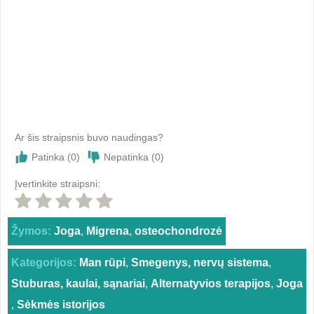
Ar šis straipsnis buvo naudingas?
Patinka (
0
)
Nepatinka (
0
)
Įvertinkite straipsni:
Žymos:
Joga
,
Migrena
,
osteochondrozė
Kategorijos:
Man rūpi
,
Smegenys, nervų sistema
,
Stuburas, kaulai, sąnariai
,
Alternatyvios terapijos
,
Joga
,
Sėkmės istorijos