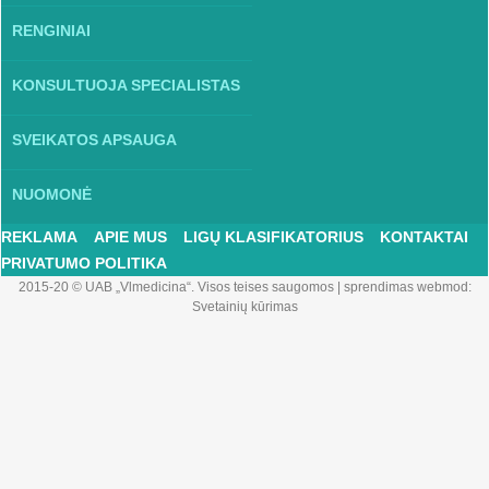
RENGINIAI
KONSULTUOJA SPECIALISTAS
SVEIKATOS APSAUGA
NUOMONĖ
REKLAMA
APIE MUS
LIGŲ KLASIFIKATORIUS
KONTAKTAI
PRIVATUMO POLITIKA
2015-20 © UAB „Vlmedicina“. Visos teises saugomos
|
sprendimas webmod:
Svetainių kūrimas