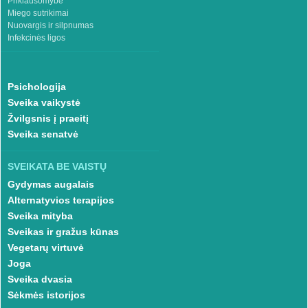
Priklausomybė
Miego sutrikimai
Nuovargis ir silpnumas
Infekcinės ligos
Psichologija
Sveika vaikystė
Žvilgsnis į praeitį
Sveika senatvė
SVEIKATA BE VAISTŲ
Gydymas augalais
Alternatyvios terapijos
Sveika mityba
Sveikas ir gražus kūnas
Vegetarų virtuvė
Joga
Sveika dvasia
Sėkmės istorijos