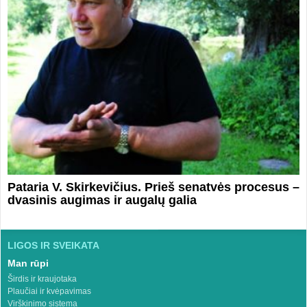
Pataria V. Skirkevičius. Prieš senatvės procesus –
dvasinis augimas ir augalų galia
LIGOS IR SVEIKATA
Man rūpi
Širdis ir kraujotaka
Plaučiai ir kvėpavimas
Virškinimo sistema