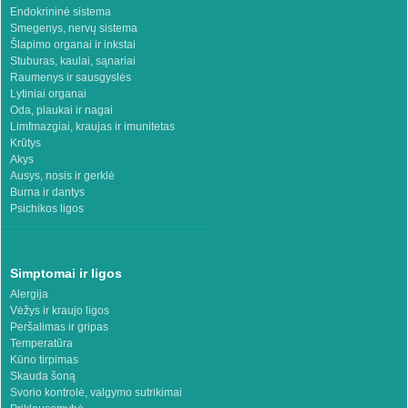
Endokrininė sistema
Smegenys, nervų sistema
Šlapimo organai ir inkstai
Stuburas, kaulai, sąnariai
Raumenys ir sausgyslės
Lytiniai organai
Oda, plaukai ir nagai
Limfmazgiai, kraujas ir imunitetas
Krūtys
Akys
Ausys, nosis ir gerklė
Burna ir dantys
Psichikos ligos
Simptomai ir ligos
Alergija
Vėžys ir kraujo ligos
Peršalimas ir gripas
Temperatūra
Kūno tirpimas
Skauda šoną
Svorio kontrolė, valgymo sutrikimai