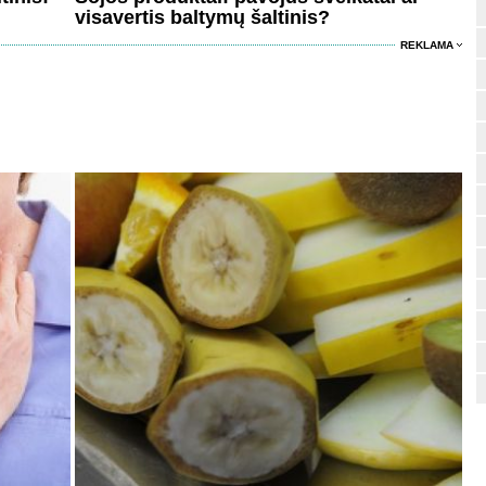
visavertis baltymų šaltinis?
REKLAMA