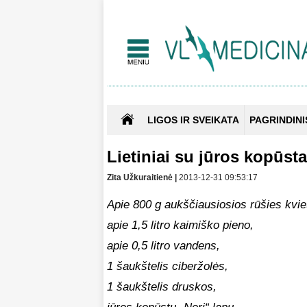
LIGOS IR SVEIKATA
PAGRINDINI
Lietiniai su jūros kopūsta
Zita Užkuraitienė |
2013-12-31 09:53:17
Apie 800 g aukščiausiosios rūšies kviet
apie 1,5 litro kaimiško pieno,
apie 0,5 litro vandens,
1 šaukštelis ciberžolės,
1 šaukštelis druskos,