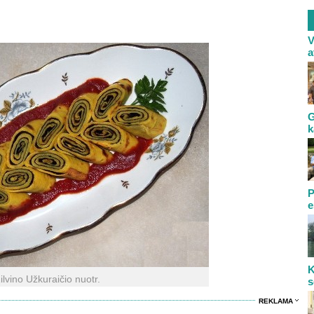
V
a
G
k
P
e
K
ilvino Užkuraičio nuotr.
s
REKLAMA