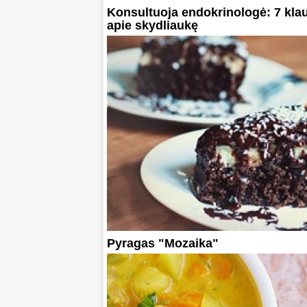
Konsultuoja endokrinologė: 7 kla
apie skydliaukę
Pyragas "Mozaika"