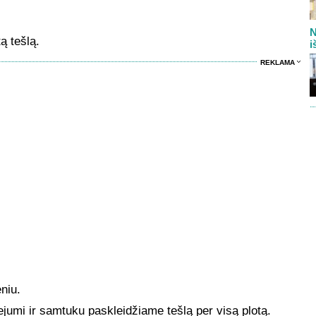
N
ą tešlą.
i
REKLAMA
niu.
ejumi ir samtuku paskleidžiame tešlą per visą plotą.