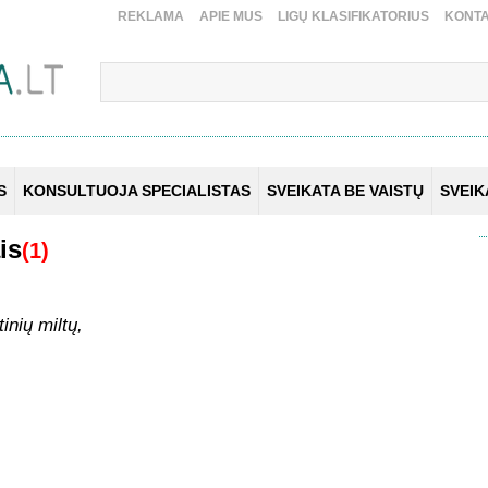
REKLAMA
APIE MUS
LIGŲ KLASIFIKATORIUS
KONTA
S
KONSULTUOJA SPECIALISTAS
SVEIKATA BE VAISTŲ
SVEI
is
(1)
inių miltų,