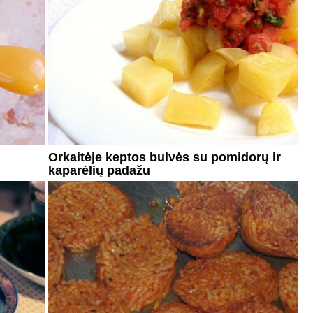
Orkaitėje keptos bulvės su pomidorų ir
kaparėlių padažu