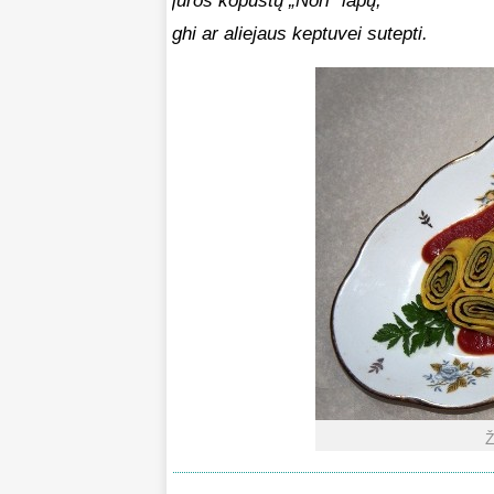
jūros kopūstų „Nori“ lapų,
ghi ar aliejaus keptuvei sutepti.
Ž