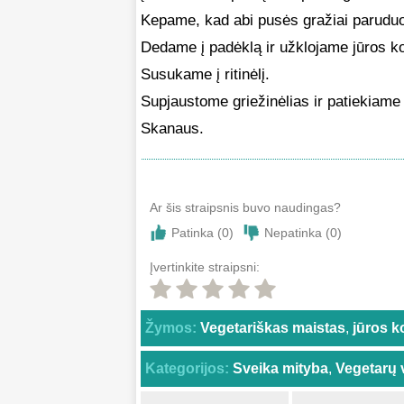
Kepame, kad abi pusės gražiai paruduo
Dedame į padėklą ir užklojame jūros ko
Susukame į ritinėlį.
Supjaustome griežinėlias ir patiekiame
Skanaus.
Ar šis straipsnis buvo naudingas?
Patinka (
0
)
Nepatinka (
0
)
Įvertinkite straipsni:
Žymos:
Vegetariškas maistas
,
jūros k
Kategorijos:
Sveika mityba
,
Vegetarų 