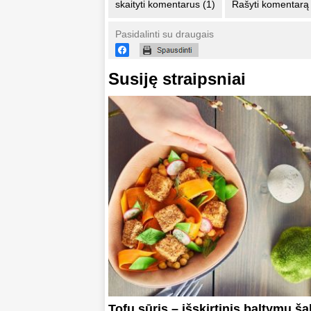
skaityti komentarus (1)
Rašyti komentarą
Pasidalinti su draugais
Susiję straipsniai
Tofu sūris – išskirtinis baltymų šal