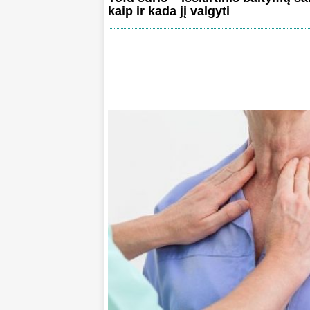
kaip ir kada jį valgyti