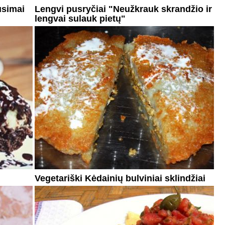
usimai
Lengvi pusryčiai "Neužkrauk skrandžio ir
lengvai sulauk pietų"
Vegetariški Kėdainių bulviniai sklindžiai