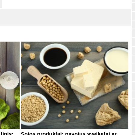
tinis:
Sojos produktai: pavojus sveikatai ar