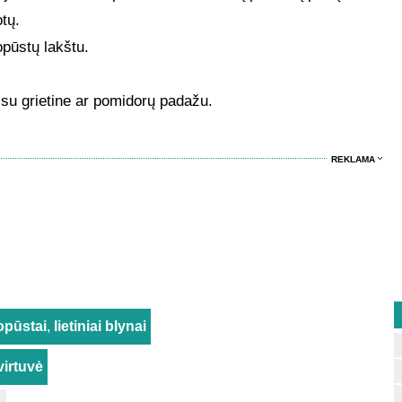
tų.
pūstų lakštu.
 su grietine ar pomidorų padažu.
REKLAMA
opūstai
,
lietiniai blynai
virtuvė