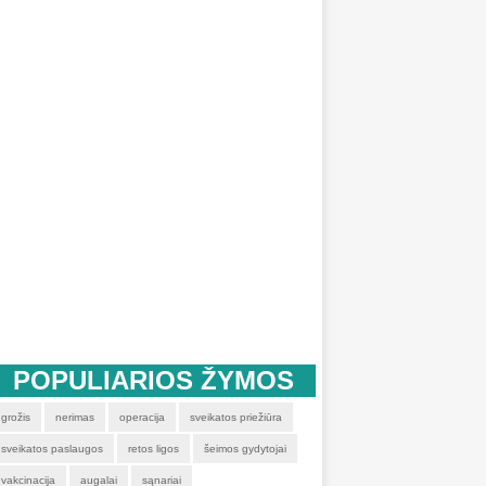
POPULIARIOS ŽYMOS
grožis
nerimas
operacija
sveikatos priežiūra
sveikatos paslaugos
retos ligos
šeimos gydytojai
vakcinacija
augalai
sąnariai