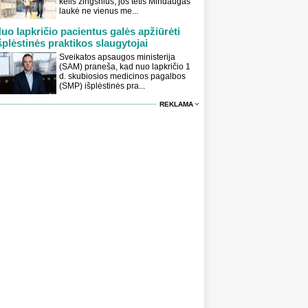
kelis žingsnius, jos tėtis Mindaugas
laukė ne vienus me...
uo lapkričio pacientus galės apžiūrėti
šplėstinės praktikos slaugytojai
Sveikatos apsaugos ministerija
(SAM) praneša, kad nuo lapkričio 1
d. skubiosios medicinos pagalbos
(SMP) išplėstinės pra...
REKLAMA