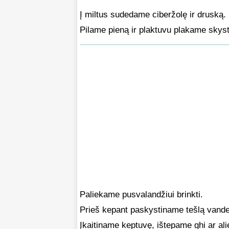
Į miltus sudedame ciberžolę ir druską.
Pilame pieną ir plaktuvu plakame skyst
Paliekame pusvalandžiui brinkti.
Prieš kepant paskystiname tešlą vande
Įkaitiname keptuvę, ištepame ghi ar ali