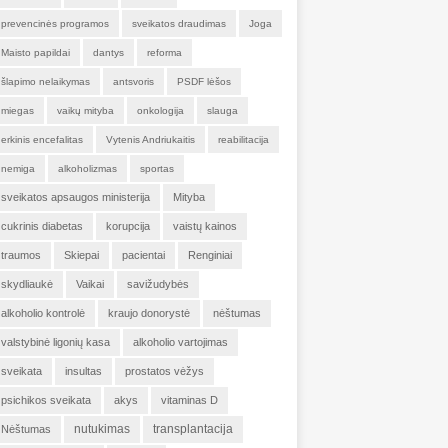
prevencinės programos
sveikatos draudimas
Joga
Maisto papildai
dantys
reforma
šlapimo nelaikymas
antsvoris
PSDF lėšos
miegas
vaikų mityba
onkologija
slauga
erkinis encefalitas
Vytenis Andriukaitis
reabilitacija
nemiga
alkoholizmas
sportas
sveikatos apsaugos ministerija
Mityba
cukrinis diabetas
korupcija
vaistų kainos
traumos
Skiepai
pacientai
Renginiai
skydliaukė
Vaikai
savižudybės
alkoholio kontrolė
kraujo donorystė
nėštumas
valstybinė ligonių kasa
alkoholio vartojimas
sveikata
insultas
prostatos vėžys
psichikos sveikata
akys
vitaminas D
nutukimas
transplantacija
Nėštumas