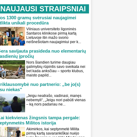
NAUJAUSI STRAIPSNIAI
os 1300 gramų svėrusiai naujagimei
tlikta unikali procedūra
Vilniaus universiteto ligoninės
Santaros klinikose pirmą kartą
Lietuvoje itin mažo svorio
neišnešiotam naujagimiui per k...
era savijauta prasideda nuo elementarių
asdienių įpročių
Nors šiandien turime daugiau
galimybių rūpintis savo sveikata nei
bet kada anksčiau – sporto klubus,
maisto papild...
riklausomybė nuo partnerio: „be jo(s)
su niekas“
„Jeigu neatrašo, vadinasi, manęs
nebemyli“, „Jeigu nori pabūti vienas
– ką nors padariau ne...
ai kiekvienas žingsnis tampa pergale:
eptynmetės Militos istorija
Akimirkos, kai septynmetė Milita
pirmą kartą savarankiškai nuėjo