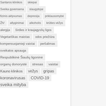
Santaros klinikos
skiepai
Sveika gyvensena
slaugytojai
fizinis aktyvumas
depresija
priklausomybė
ŽIV
atlyginimai
alkoholis
krūties vėžys
alergija
širdies ir kraujagyslių ligos
Vegetariškas maistas
odos priežiūra
kompensuojamieji vaistai
peršalimas
sveikatos apsauga
Respublikinė Šiaulių ligoninė
organų donorystė
stresas
vaistai
gripas
Kauno klinikos
vėžys
koronavirusas
COVID-19
sveika mityba