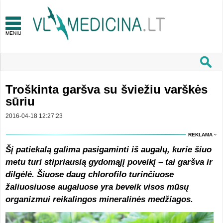
Troškinta garšva su šviežiu varškės
sūriu
2016-04-18 12:27:23
REKLAMA
Šį patiekalą galima pasigaminti iš augalų, kurie šiuo
metu turi stipriausią gydomąjį poveikį – tai garšva ir
dilgėlė. Šiuose daug chlorofilo turinčiuose
žaliuosiuose augaluose yra beveik visos mūsų
organizmui reikalingos mineralinės medžiagos.