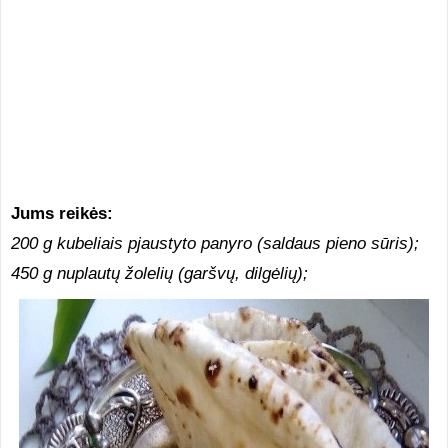
Jums reikės:
200 g kubeliais pjaustyto panyro (saldaus pieno sūris);
450 g nuplautų žolelių (garšvų, dilgėlių);