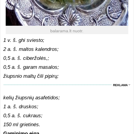
balarama.lt nuotr.
1 v. š. ghi sviesto;
2 a. š. maltos kalendros;
0,5 a. š. ciberžolės,;
0,5 a. š. garam masalos;
žiupsnio maltų čili pipirų;
REKLAMA
kelių žiupsnių asafetidos;
1 a. š. druskos;
0,5 a. š. cukraus;
150 ml grietinės.
Gaminimo eiga