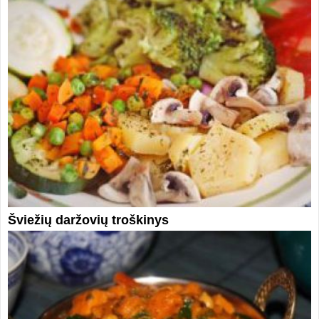
Šviežių daržovių troškinys