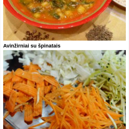
Avinžirniai su špinatais