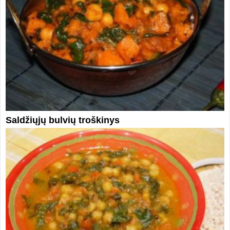
Saldžiųjų bulvių troškinys