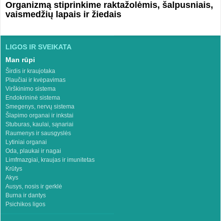
Organizmą stiprinkime raktažolėmis, šalpusniais,
vaismedžių lapais ir žiedais
LIGOS IR SVEIKATA
Man rūpi
Širdis ir kraujotaka
Plaučiai ir kvėpavimas
Virškinimo sistema
Endokrininė sistema
Smegenys, nervų sistema
Šlapimo organai ir inkstai
Stuburas, kaulai, sąnariai
Raumenys ir sausgyslės
Lytiniai organai
Oda, plaukai ir nagai
Limfmazgiai, kraujas ir imunitetas
Krūtys
Akys
Ausys, nosis ir gerklė
Burna ir dantys
Psichikos ligos