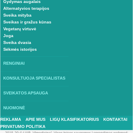
Gydymas augalais
Alternatyvios terapijos
Sveika mityba
Sveikas ir gražus kūnas
Vegetarų virtuvė
Joga
Sveika dvasia
Sėkmės istorijos
RENGINIAI
KONSULTUOJA SPECIALISTAS
SVEIKATOS APSAUGA
NUOMONĖ
REKLAMA
APIE MUS
LIGŲ KLASIFIKATORIUS
KONTAKTAI
PRIVATUMO POLITIKA
2015-20 © UAB „Vlmedicina“. Visos teises saugomos
|
sprendimas webmod: