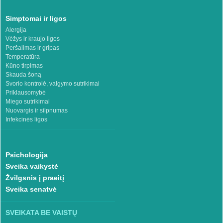
Simptomai ir ligos
Alergija
Vėžys ir kraujo ligos
Peršalimas ir gripas
Temperatūra
Kūno tirpimas
Skauda šoną
Svorio kontrolė, valgymo sutrikimai
Priklausomybė
Miego sutrikimai
Nuovargis ir silpnumas
Infekcinės ligos
Psichologija
Sveika vaikystė
Žvilgsnis į praeitį
Sveika senatvė
SVEIKATA BE VAISTŲ