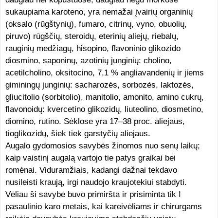
sukaupiama karoteno, yra nemažai įvairių organinių
(oksalo (rūgštynių), fumaro, citrinų, vyno, obuolių,
piruvo) rūgščių, steroidų, eterinių aliejų, riebalų,
rauginių medžiagų, hisopino, flavoninio glikozido
diosmino, saponinų, azotinių junginių: cholino,
acetilcholino, oksitocino, 7,1 % angliavandenių ir jiems
giminingų junginių: sacharozės, sorbozės, laktozės,
gliucitolio (sorbitolio), manitolio, amonito, amino cukrų,
flavonoidų: kvercetino glikozidų, liuteolino, diosmetino,
diomino, rutino. Sėklose yra 17–38 proc. aliejaus,
tioglikozidų, šiek tiek garstyčių aliejaus.
Augalo gydomosios savybės žinomos nuo senų laikų;
kaip vaistinį augalą vartojo tie patys graikai bei
romėnai. Viduramžiais, kadangi dažnai tekdavo
nusileisti kraują, irgi naudojo kraujotekiui stabdyti.
Vėliau ši savybė buvo primiršta ir prisiminta tik I
pasaulinio karo metais, kai kareivėliams ir chirurgams