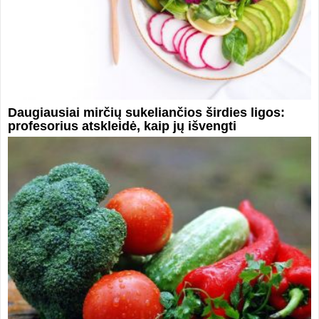
Daugiausiai mirčių sukeliančios širdies ligos:
profesorius atskleidė, kaip jų išvengti