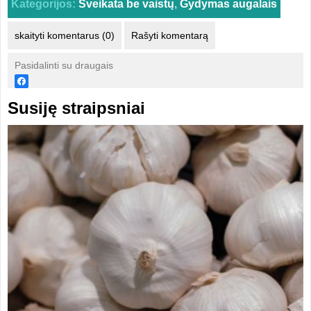
Kategorijos:
Sveikata be vaistų
,
Gydymas augalais
skaityti komentarus (0)
Rašyti komentarą
Pasidalinti su draugais
Susiję straipsniai