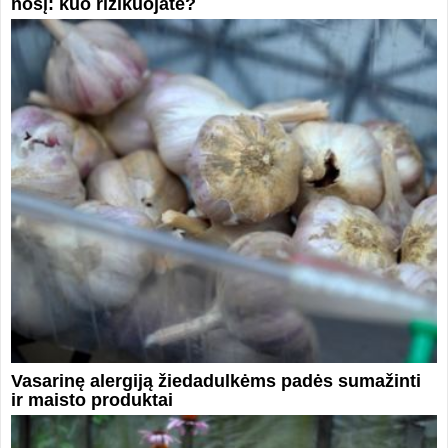
nosį: kuo rizikuojate?
Vasarinę alergiją žiedadulkėms padės sumažinti
ir maisto produktai