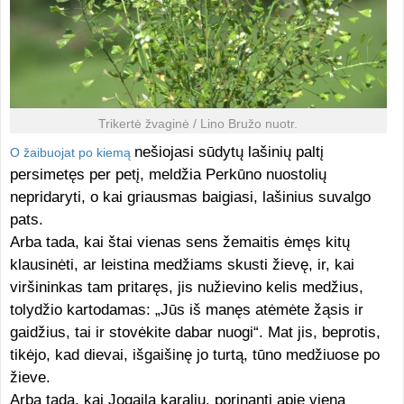
Trikertė žvaginė / Lino Bružo nuotr.
nešiojasi sūdytų lašinių paltį
O žaibuojat po kiemą
persimetęs per petį, meldžia Perkūno nuostolių
nepridaryti, o kai griausmas baigiasi, lašinius suvalgo
pats.
Arba tada, kai štai vienas sens žemaitis ėmęs kitų
klausinėti, ar leistina medžiams skusti žievę, ir, kai
viršininkas tam pritaręs, jis nužievino kelis medžius,
tolydžio kartodamas: „Jūs iš manęs atėmėte žąsis ir
gaidžius, tai ir stovėkite dabar nuogi“. Mat jis, beprotis,
tikėjo, kad dievai, išgaišinę jo turtą, tūno medžiuose po
žieve.
Arba tada, kai Jogailą karalių, porinantį apie vieną