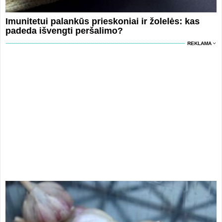
Imunitetui palankūs prieskoniai ir žolelės: kas
padeda išvengti peršalimo?
REKLAMA