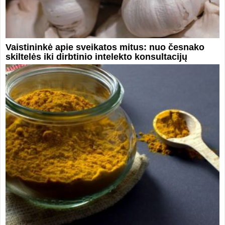
Vaistininkė apie sveikatos mitus: nuo česnako
skiltelės iki dirbtinio intelekto konsultacijų