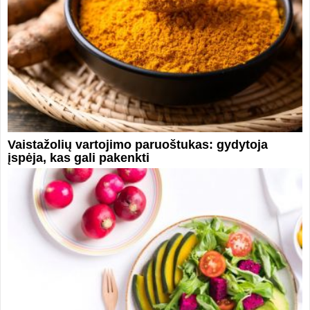
Vaistažolių vartojimo paruoštukas: gydytoja
įspėja, kas gali pakenkti