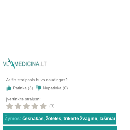
Ar šis straipsnis buvo naudingas?
Patinka (
3
)
Nepatinka (
0
)
Įvertinkite straipsni:
(3)
Žymos:
česnakas
,
žolelės
,
trikertė žvaginė
,
lašiniai