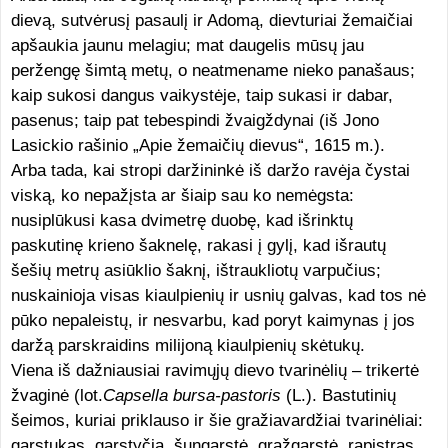
dievą, sutvėrusį pasaulį ir Adomą, dievturiai žemaičiai
apšaukia jaunu melagiu; mat daugelis mūsų jau
peržengę šimtą metų, o neatmename nieko panašaus;
kaip sukosi dangus vaikystėje, taip sukasi ir dabar,
pasenus; taip pat tebespindi žvaigždynai (iš Jono
Lasickio rašinio „Apie žemaičių dievus“, 1615 m.).
Arba tada, kai stropi daržininkė iš daržo ravėja čystai
viską, ko nepažįsta ar šiaip sau ko nemėgsta:
nusiplūkusi kasa dvimetrę duobę, kad išrinktų
paskutinę krieno šaknelę, rakasi į gylį, kad išrautų
šešių metrų asiūklio šaknį, ištraukliotų varpučius;
nuskainioja visas kiaulpienių ir usnių galvas, kad tos nė
pūko nepaleistų, ir nesvarbu, kad poryt kaimynas į jos
daržą parskraidins milijoną kiaulpienių skėtukų.
Viena iš dažniausiai ravimųjų dievo tvarinėlių – trikertė
žvaginė (lot.
Capsella bursa-pastoris
(L.). Bastutinių
šeimos, kuriai priklauso ir šie gražiavardžiai tvarinėliai:
garstukas, garstyčia, šungarstė, gražgarstė, rapistras,