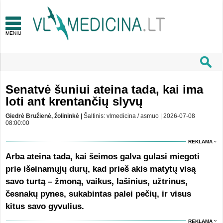
Senatvė šuniui ateina tada, kai ima
loti ant krentančių slyvų
Giedrė Bružienė, žolininkė |
Šaltinis: vlmedicina / asmuo | 2026-07-08
08:00:00
REKLAMA
Arba ateina tada, kai šeimos galva gulasi miegoti
prie išeinamųjų durų, kad prieš akis matytų visą
savo turtą – žmoną, vaikus, lašinius, užtrinus,
česnakų pynes, sukabintas palei pečių, ir visus
kitus savo gyvulius.
REKLAMA