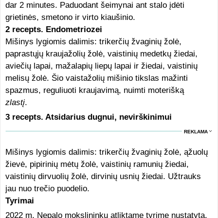
dar 2 minutes. Paduodant šeimynai ant stalo įdėti
grietinės, smetono ir virto kiaušinio.
2 recepts. Endometriozei
Mišinys lygiomis dalimis: trikerčių žvaginių žolė,
paprastųjų kraujažolių žolė, vaistinių medetkų žiedai,
aviečių lapai, mažalapių liepų lapai ir žiedai, vaistinių
melisų žolė. Šio vaistažolių mišinio tikslas mažinti
spazmus, reguliuoti kraujavimą, nuimti moterišką
zlastį
.
3 recepts. Atsidarius dugnui, nevirškinimui
REKLAMA
Mišinys lygiomis dalimis: trikerčių žvaginių žolė, ąžuolų
žievė, pipirinių mėtų žolė, vaistinių ramunių žiedai,
vaistinių dirvuolių žolė, dirvinių usnių žiedai. Užtrauks
jau nuo trečio puodelio.
Tyrimai
2022 m. Nepalo mokslininkų atliktame tyrime nustatyta,