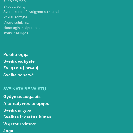
Kūno tirpimas
Skauda šoną
Svorio kontrolė, valgymo sutrikimai
Priklausomybė
Miego sutrikimai
Nuovargis ir silpnumas
Infekcinės ligos
Psichologija
Sveika vaikystė
Žvilgsnis į praeitį
Sveika senatvė
SVEIKATA BE VAISTŲ
Gydymas augalais
Alternatyvios terapijos
Sveika mityba
Sveikas ir gražus kūnas
Vegetarų virtuvė
Joga