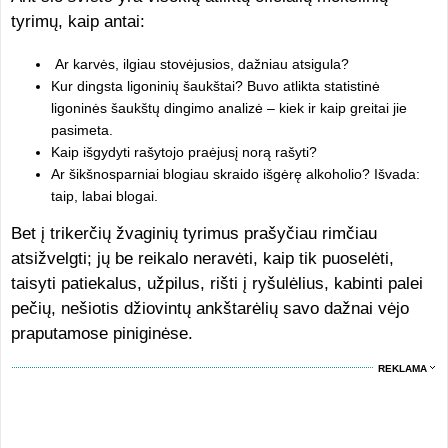
tyrimų, kaip antai:
Ar karvės, ilgiau stovėjusios, dažniau atsigula?
Kur dingsta ligoninių šaukštai? Buvo atlikta statistinė
ligoninės šaukštų dingimo analizė – kiek ir kaip greitai jie
pasimeta.
Kaip išgydyti rašytojo praėjusį norą rašyti?
Ar šikšnosparniai blogiau skraido išgėrę alkoholio? Išvada:
taip, labai blogai.
Bet į trikerčių žvaginių tyrimus prašyčiau rimčiau
atsižvelgti; jų be reikalo neravėti, kaip tik puoselėti,
taisyti patiekalus, užpilus, rišti į ryšulėlius, kabinti palei
pečių, nešiotis džiovintų ankštarėlių savo dažnai vėjo
praputamose piniginėse.
REKLAMA