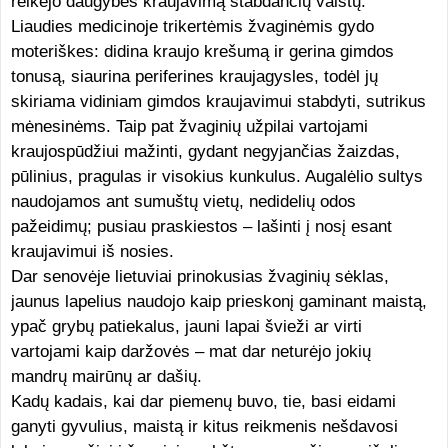
reikėjo daugybės kraujavimą stabdančių vaistų.
Liaudies medicinoje trikertėmis žvaginėmis gydo
moteriškes: didina kraujo krešumą ir gerina gimdos
tonusą, siaurina periferines kraujagysles, todėl jų
skiriama vidiniam gimdos kraujavimui stabdyti, sutrikus
mėnesinėms. Taip pat žvaginių užpilai vartojami
kraujospūdžiui mažinti, gydant negyjančias žaizdas,
pūlinius, pragulas ir visokius kunkulus. Augalėlio sultys
naudojamos ant sumuštų vietų, nedidelių odos
pažeidimų; pusiau praskiestos – lašinti į nosį esant
kraujavimui iš nosies.
Dar senovėje lietuviai prinokusias žvaginių sėklas,
jaunus lapelius naudojo kaip prieskonį gaminant maistą,
ypač grybų patiekalus, jauni lapai švieži ar virti
vartojami kaip daržovės – mat dar neturėjo jokių
mandrų mairūnų ar dašių.
Kadų kadais, kai dar piemenų buvo, tie, basi eidami
ganyti gyvulius, maistą ir kitus reikmenis nešdavosi