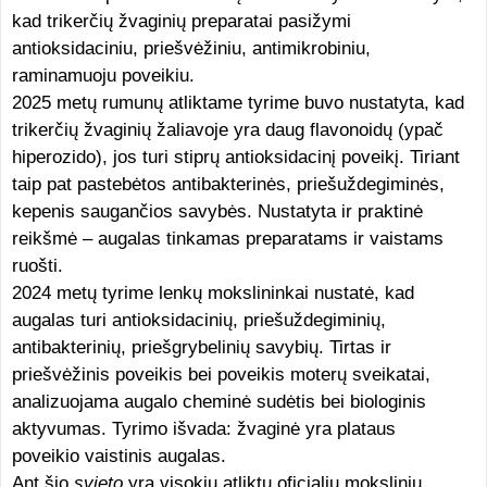
kad trikerčių žvaginių preparatai pasižymi
antioksidaciniu, priešvėžiniu, antimikrobiniu,
raminamuoju poveikiu.
2025 metų rumunų atliktame tyrime buvo nustatyta, kad
trikerčių žvaginių žaliavoje yra daug flavonoidų (ypač
hiperozido), jos turi stiprų antioksidacinį poveikį. Tiriant
taip pat pastebėtos antibakterinės, priešuždegiminės,
kepenis saugančios savybės. Nustatyta ir praktinė
reikšmė – augalas tinkamas preparatams ir vaistams
ruošti.
2024 metų tyrime lenkų mokslininkai nustatė, kad
augalas turi antioksidacinių, priešuždegiminių,
antibakterinių, priešgrybelinių savybių. Tirtas ir
priešvėžinis poveikis bei poveikis moterų sveikatai,
analizuojama augalo cheminė sudėtis bei biologinis
aktyvumas. Tyrimo išvada: žvaginė yra plataus
poveikio vaistinis augalas.
Ant šio
svieto
yra visokių atliktų oficialių mokslinių