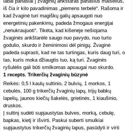
labai panašiai į žvaginių ankštaras panašius maišelius,
iš čia ir kilo pavadinimas „piemens terbelė“. Rašoma ir
kad žvaginė turi magiškų galių apsaugoti nuo
energetinių pakenkimų, padeda žmogaus energijai
„nenukraujuoti“. Tikėta, kad kišenėje nešiojama
žvaginės ankštarėlė saugo nuo pavydo, nuo turto
godulio, skurdo ir žeminimosi dėl pinigų. Žvaginė
padeda suprasti, kad ne tas turtingas, kuris daug turi, o
tas, kuris moka džiaugtis tuo, ką turi. Žvaginės
ryšulėlis gali būti smilkomas apsaugai nuo skurdo.
1 recepts. Trikerčių žvaginių būzynė
Reikės: 0,5 l kaulų sultinio, 2 bulvių, 1 morkos, 1
cebulės, 100 g trikerčių žvaginių lapų, trijų babkų
lapelių, jaunos kiečių šakelės, grietinės, 1 kiaušinio,
druskos.
Į sultinį sudėti supjaustytas bulves, morką, cebulę,
bapkas, kietį ir išvirti. Paskui suberti smulkiai
supjaustytus trikerčių žvaginių lapus, pasūdyti ir virti