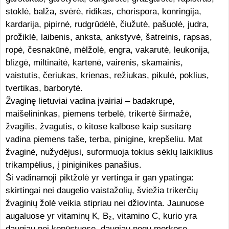
stoklė, balža, svėrė, ridikas, chorispora, konringija,
kardarija, pipirnė, rudgrūdėlė, čiužutė, pašuolė, judra,
prožiklė, laibenis, anksta, ankstyvė, šatreinis, rapsas,
ropė, česnakūnė, mėlžolė, engra, vakarutė, leukonija,
blizgė, miltinaitė, kartenė, vairenis, skamainis,
vaistutis, čeriukas, krienas, režiukas, pikulė, poklius,
tvertikas, barborytė.
Žvaginę lietuviai vadina įvairiai – badakrupė,
maišelininkas, piemens terbelė, trikertė širmažė,
žvagilis, žvagutis, o kitose kalbose kaip susitarę
vadina piemens taše, terba, pinigine, krepšeliu. Mat
žvaginė, nužydėjusi, suformuoja tokius sėklų laikiklius
trikampėlius, į piniginikes panašius.
Ši vadinamoji piktžolė yr vertinga ir gan ypatinga:
skirtingai nei daugelio vaistažolių, šviežia trikerčių
žvaginių žolė veikia stipriau nei džiovinta. Jaunuose
augaluose yr vitaminų K, B₂, vitamino C, kurio yra
daugiau nei kopūstuose, daugiau negu morkose