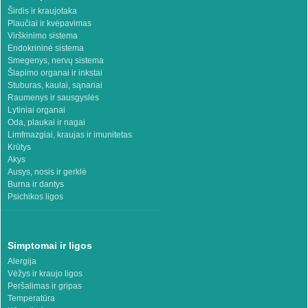
Širdis ir kraujotaka
Plaučiai ir kvėpavimas
Virškinimo sistema
Endokrininė sistema
Smegenys, nervų sistema
Šlapimo organai ir inkstai
Stuburas, kaulai, sąnariai
Raumenys ir sausgyslės
Lytiniai organai
Oda, plaukai ir nagai
Limfmazgiai, kraujas ir imunitetas
Krūtys
Akys
Ausys, nosis ir gerklė
Burna ir dantys
Psichikos ligos
Simptomai ir ligos
Alergija
Vėžys ir kraujo ligos
Peršalimas ir gripas
Temperatūra