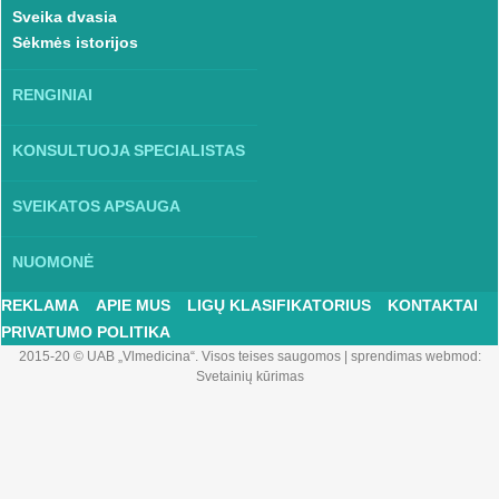
Sveika dvasia
Sėkmės istorijos
RENGINIAI
KONSULTUOJA SPECIALISTAS
SVEIKATOS APSAUGA
NUOMONĖ
REKLAMA
APIE MUS
LIGŲ KLASIFIKATORIUS
KONTAKTAI
PRIVATUMO POLITIKA
2015-20 © UAB „Vlmedicina“. Visos teises saugomos
|
sprendimas webmod:
Svetainių kūrimas