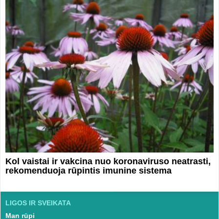
Kol vaistai ir vakcina nuo koronaviruso neatrasti,
rekomenduoja rūpintis imunine sistema
LIGOS IR SVEIKATA
Man rūpi