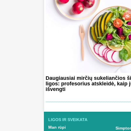
Daugiausiai mirčių sukeliančios š
ligos: profesorius atskleidė, kaip 
išvengti
LIGOS IR SVEIKATA
Man rūpi
Simptom