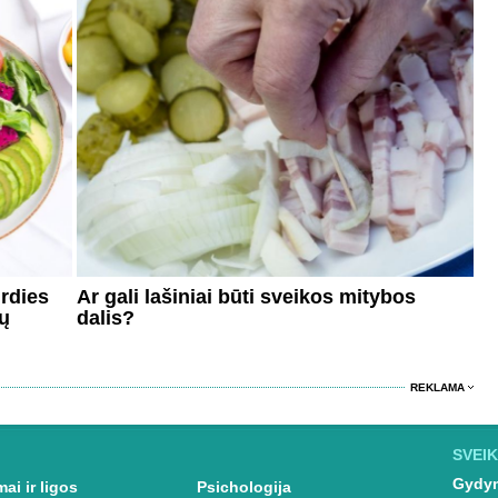
irdies
Ar gali lašiniai būti sveikos mitybos
jų
dalis?
REKLAMA
SVEIK
Gydym
ai ir ligos
Psichologija