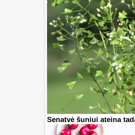
Senatvė šuniui ateina tada