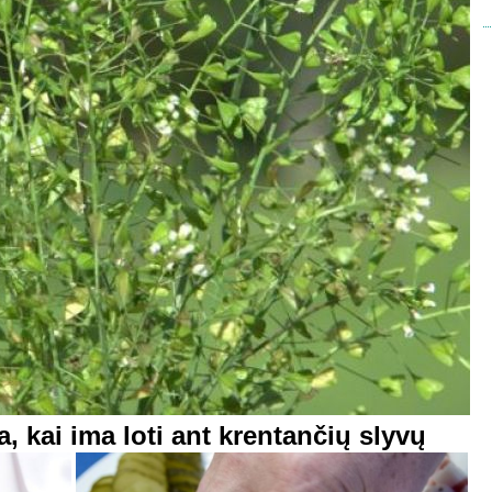
, kai ima loti ant krentančių slyvų