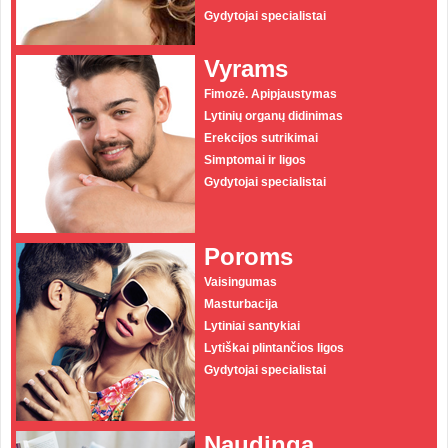
Gydytojai specialistai
Vyrams
Fimozė. Apipjaustymas
Lytinių organų didinimas
Erekcijos sutrikimai
Simptomai ir ligos
Gydytojai specialistai
Poroms
Vaisingumas
Masturbacija
Lytiniai santykiai
Lytiškai plintančios ligos
Gydytojai specialistai
Naudinga