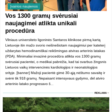
Įvairios naujienos
Vos 1300 gramų svėrusiai
naujagimei atlikta unikali
procedūra
Vilniaus universiteto ligoninės Santaros klinikose pirmą kartą
Lietuvoje itin mažo svorio neišnešiotam naujagimiui per kateterį
uždarytas hemodinamiškai reikšmingas atviras arterinis latakas
(PDA). Minimaliai invazinė procedūra atlikta vos 1300 gramų
svėrusiai pacientei, o medikai pabrėžia, kad tai svarbus žingsnis
Lietuvos vaikų intervencinės kardiologijos ir neonatologijos
srityje. [banner] Mažoji pacientė gimė 30-ąją nėštumo savaitę ir
svėrė tik 918 gramų. Nepaisant intensyvaus gydymo, dėl atviro
arterinio latako progresavo š...
REKLAMA