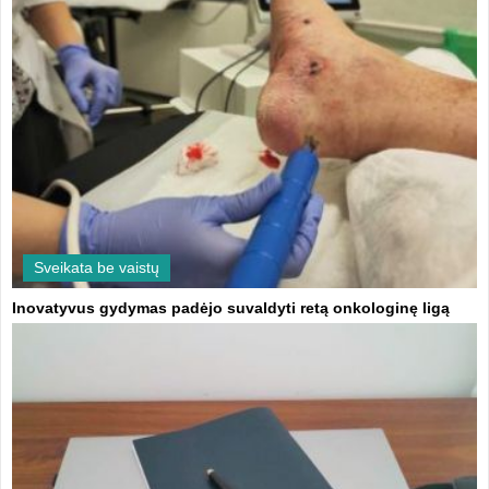
Sveikata be vaistų
Inovatyvus gydymas padėjo suvaldyti retą onkologinę ligą