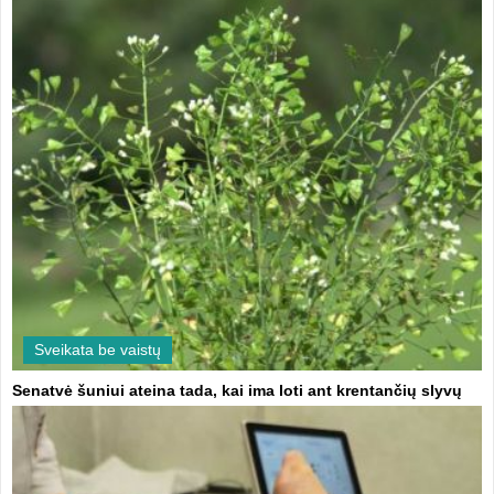
Sveikata be vaistų
Senatvė šuniui ateina tada, kai ima loti ant krentančių slyvų