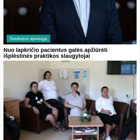
Sveikatos apsauga
Nuo lapkričio pacientus galės apžiūrėti
išplėstinės praktikos slaugytojai