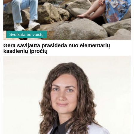
Sveikata be vaistų
Gera savijauta prasideda nuo elementarių
kasdienių įpročių