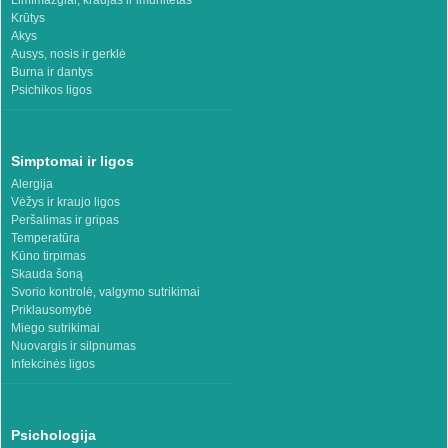
Limfmazgiai, kraujas ir imunitetas
Krūtys
Akys
Ausys, nosis ir gerklė
Burna ir dantys
Psichikos ligos
Simptomai ir ligos
Alergija
Vėžys ir kraujo ligos
Peršalimas ir gripas
Temperatūra
Kūno tirpimas
Skauda šoną
Svorio kontrolė, valgymo sutrikimai
Priklausomybė
Miego sutrikimai
Nuovargis ir silpnumas
Infekcinės ligos
Psichologija