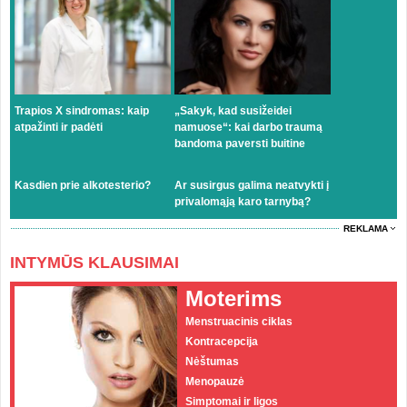
Trapios X sindromas: kaip
„Sakyk, kad susižeidei
atpažinti ir padėti
namuose“: kai darbo traumą
bandoma paversti buitine
Kasdien prie alkotesterio?
Ar susirgus galima neatvykti į
privalomąją karo tarnybą?
REKLAMA
INTYMŪS KLAUSIMAI
Moterims
Menstruacinis ciklas
Kontracepcija
Nėštumas
Menopauzė
Simptomai ir ligos