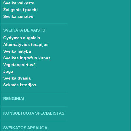
Sveika vaikystė
Žvilgsnis į praeitį
Sveika senatvė
SVEIKATA BE VAISTŲ
Gydymas augalais
Alternatyvios terapijos
Sveika mityba
Sveikas ir gražus kūnas
Vegetarų virtuvė
Joga
Sveika dvasia
Sėkmės istorijos
RENGINIAI
KONSULTUOJA SPECIALISTAS
SVEIKATOS APSAUGA