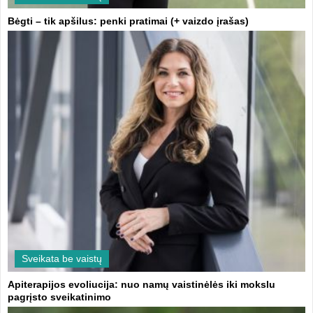
Bėgti – tik apšilus: penki pratimai (+ vaizdo įrašas)
Sveikata be vaistų
Apiterapijos evoliucija: nuo namų vaistinėlės iki mokslu
pagrįsto sveikatinimo