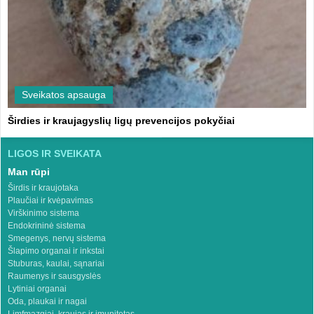
Sveikatos apsauga
Širdies ir kraujagyslių ligų prevencijos pokyčiai
LIGOS IR SVEIKATA
Man rūpi
Širdis ir kraujotaka
Plaučiai ir kvėpavimas
Virškinimo sistema
Endokrininė sistema
Smegenys, nervų sistema
Šlapimo organai ir inkstai
Stuburas, kaulai, sąnariai
Raumenys ir sausgyslės
Lytiniai organai
Oda, plaukai ir nagai