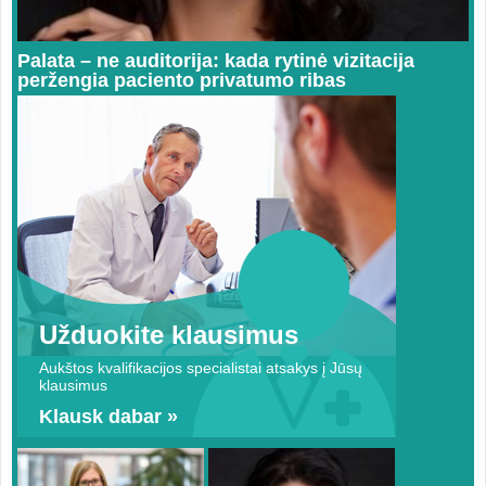
Palata – ne auditorija: kada rytinė vizitacija
peržengia paciento privatumo ribas
Užduokite klausimus
Aukštos kvalifikacijos specialistai atsakys į Jūsų
klausimus
Klausk dabar »