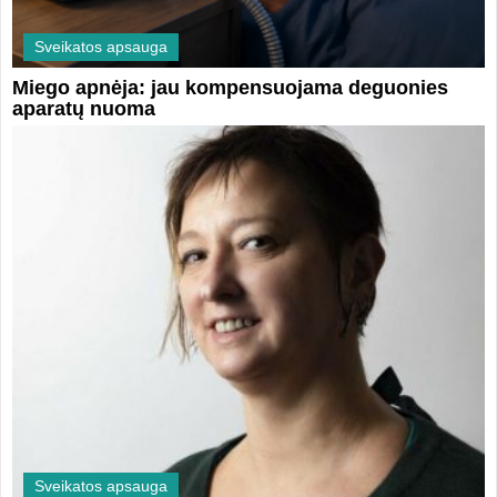
Sveikatos apsauga
Miego apnėja: jau kompensuojama deguonies
aparatų nuoma
Sveikatos apsauga