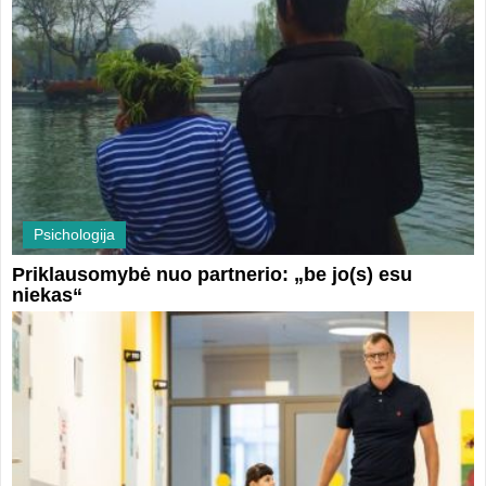
Psichologija
Priklausomybė nuo partnerio: „be jo(s) esu
niekas“