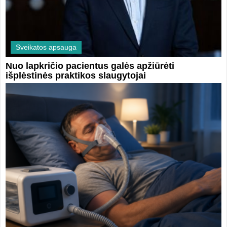
Sveikatos apsauga
Nuo lapkričio pacientus galės apžiūrėti
išplėstinės praktikos slaugytojai