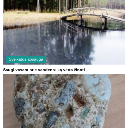
Sveikatos apsauga
Saugi vasara prie vandens: ką verta žinoti