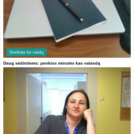
Sveikata be vaistų
Daug sėdintiems: penkios minutės kas valandą