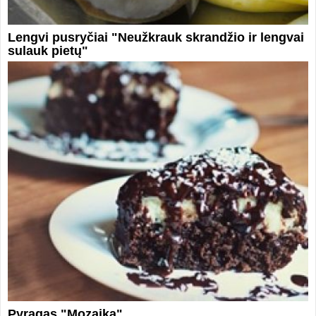
Lengvi pusryčiai "Neužkrauk skrandžio ir lengvai
sulauk pietų"
Pyragas "Mozaika"