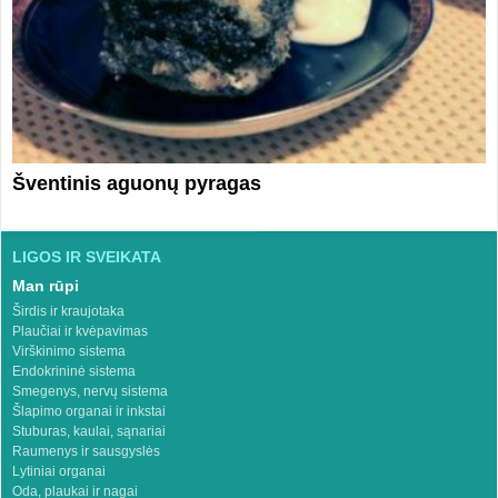
Šventinis aguonų pyragas
LIGOS IR SVEIKATA
Man rūpi
Širdis ir kraujotaka
Plaučiai ir kvėpavimas
Virškinimo sistema
Endokrininė sistema
Smegenys, nervų sistema
Šlapimo organai ir inkstai
Stuburas, kaulai, sąnariai
Raumenys ir sausgyslės
Lytiniai organai
Oda, plaukai ir nagai