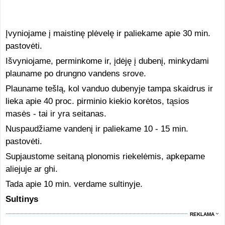
Įvyniojame į maistinę plėvelę ir paliekame apie 30 min.
pastovėti.
Išvyniojame, perminkome ir, įdėję į dubenį, minkydami
plauname po drungno vandens srove.
Plauname tešlą, kol vanduo dubenyje tampa skaidrus ir
lieka apie 40 proc. pirminio kiekio korėtos, tąsios
masės - tai ir yra seitanas.
Nuspaudžiame vandenį ir paliekame 10 - 15 min.
pastovėti.
Supjaustome seitaną plonomis riekelėmis, apkepame
aliejuje ar ghi.
Tada apie 10 min. verdame sultinyje.
Sultinys
REKLAMA