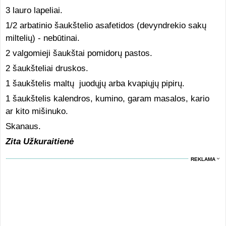
3 lauro lapeliai.
1/2 arbatinio šaukštelio asafetidos (devyndrekio sakų
miltelių) - nebūtinai.
2 valgomieji šaukštai pomidorų pastos.
2 šaukšteliai druskos.
1 šaukštelis maltų juodųjų arba kvapiųjų pipirų.
1 šaukštelis kalendros, kumino, garam masalos, kario
ar kito mišinuko.
Skanaus.
Zita Užkuraitienė
REKLAMA