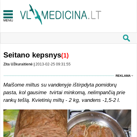
Seitano kepsnys
(1)
Zita Užkuraitienė |
2013-02-25 09:31:55
REKLAMA
Maišome miltus su vandenyje ištirpdyta pomidorų
pasta, kol gausime tvirtai minkomą, nelimpančią prie
rankų tešlą.
Kvietinių miltų - 2 kg, vandens -1,5-2 l.