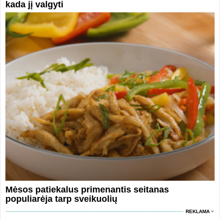
kada jį valgyti
Mėsos patiekalus primenantis seitanas
populiarėja tarp sveikuolių
REKLAMA