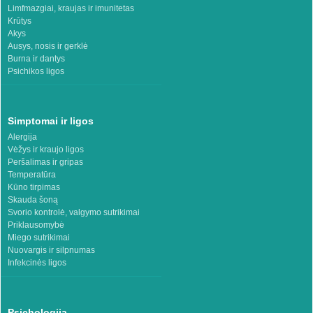
Limfmazgiai, kraujas ir imunitetas
Krūtys
Akys
Ausys, nosis ir gerklė
Burna ir dantys
Psichikos ligos
Simptomai ir ligos
Alergija
Vėžys ir kraujo ligos
Peršalimas ir gripas
Temperatūra
Kūno tirpimas
Skauda šoną
Svorio kontrolė, valgymo sutrikimai
Priklausomybė
Miego sutrikimai
Nuovargis ir silpnumas
Infekcinės ligos
Psichologija