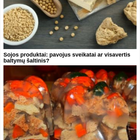
Sojos produktai: pavojus sveikatai ar visavertis
baltymų šaltinis?