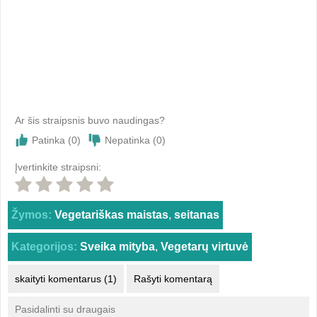
Ar šis straipsnis buvo naudingas?
Patinka (
0
)
Nepatinka (
0
)
Įvertinkite straipsni:
Žymos:
Vegetariškas maistas
,
seitanas
Kategorijos:
Sveika mityba
,
Vegetarų virtuvė
skaityti komentarus (1)
Rašyti komentarą
Pasidalinti su draugais