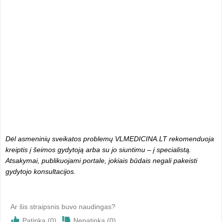
Dėl asmeninių sveikatos problemų VLMEDICINA.LT rekomenduoja
kreiptis į šeimos gydytoją arba su jo siuntimu – į specialistą.
Atsakymai, publikuojami portale, jokiais būdais negali pakeisti
gydytojo konsultacijos.
Ar šis straipsnis buvo naudingas?
Patinka (
0
)
Nepatinka (
0
)