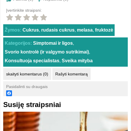
Įvertinkite straipsni:
Žymos:
Cukrus
,
rudasis cukrus
,
melasa
,
fruktozė
Kategorijos:
Simptomai ir ligos
,
Svorio kontrolė (ir valgymo sutrikimai)
,
Konsultuoja specialistas
,
Sveika mityba
skaityti komentarus (0)
Rašyti komentarą
Pasidalinti su draugais
Susiję straipsniai