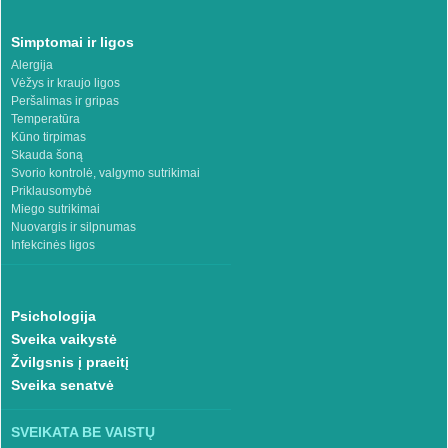
Simptomai ir ligos
Alergija
Vėžys ir kraujo ligos
Peršalimas ir gripas
Temperatūra
Kūno tirpimas
Skauda šoną
Svorio kontrolė, valgymo sutrikimai
Priklausomybė
Miego sutrikimai
Nuovargis ir silpnumas
Infekcinės ligos
Psichologija
Sveika vaikystė
Žvilgsnis į praeitį
Sveika senatvė
SVEIKATA BE VAISTŲ