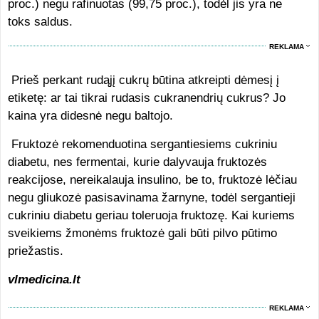
proc.) negu rafinuotas (99,75 proc.), todėl jis yra ne
toks saldus.
REKLAMA
Prieš perkant rudąjį cukrų būtina atkreipti dėmesį į
etiketę: ar tai tikrai rudasis cukranendrių cukrus? Jo
kaina yra didesnė negu baltojo.
Fruktozė rekomenduotina sergantiesiems cukriniu
diabetu, nes fermentai, kurie dalyvauja fruktozės
reakcijose, nereikalauja insulino, be to, fruktozė lėčiau
negu gliukozė pasisavinama žarnyne, todėl sergantieji
cukriniu diabetu geriau toleruoja fruktozę. Kai kuriems
sveikiems žmonėms fruktozė gali būti pilvo pūtimo
priežastis.
vlmedicina.lt
REKLAMA