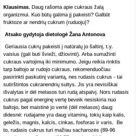
Klausimas.
Daug rašoma apie cukraus žalą
organizmui. Kuo būtų galima jį pakeisti? Galbūt
fruktoze ar nendrių cukrum (ruduoju)?
Atsako gydytoja dietologė Žana Antonova
Geriausia cukrų pakeisti į natūralų jo šaltinį, t.y.
vaisius (gali buti švieži, džiovinti). Arba sumažinti
cukraus vartojimą iki minimumo. Jeigu reikia rinktis
tarp baltojo ar rudojo cukraus, rekomenduočiau
pasirinkti paskutinį variantą, nes rudasis cukrus - tai
sutirštintos cukranendrių sultys. Jis yra nevisiškai
išvalytas ir dėl melasos turi rudą atspalvį. Nors rudasis
cukrus pagal energinę vertę beveik nesiskiria nuo
baltojo, bet maistinė jo vertė (dėl melasos) daug
didesnė: rudajame yra daug vitaminų, tokių kaip kalis,
geležis, magnis, kalcis, cinkas, fosforas ir varis. Be
to, rudasis cukrus turi mažiau sacharozės (89-96