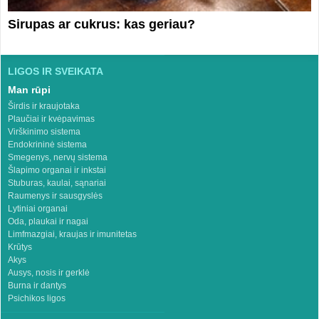
Sirupas ar cukrus: kas geriau?
LIGOS IR SVEIKATA
Man rūpi
Širdis ir kraujotaka
Plaučiai ir kvėpavimas
Virškinimo sistema
Endokrininė sistema
Smegenys, nervų sistema
Šlapimo organai ir inkstai
Stuburas, kaulai, sąnariai
Raumenys ir sausgyslės
Lytiniai organai
Oda, plaukai ir nagai
Limfmazgiai, kraujas ir imunitetas
Krūtys
Akys
Ausys, nosis ir gerklė
Burna ir dantys
Psichikos ligos