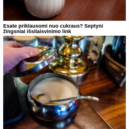
Esate priklausomi nuo cukraus? Septyni
žingsniai išsilaisvinimo link