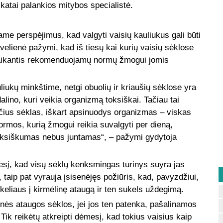
ikatai palankios mitybos specialistė.
me perspėjimus, kad valgyti vaisių kauliukus gali būti
velienė pažymi, kad iš tiesų kai kurių vaisių sėklose
laikantis rekomenduojamų normų žmogui jomis
liukų minkštime, netgi obuolių ir kriaušių sėklose yra
no, kuri veikia organizmą toksiškai. Tačiau tai
mčius sėklas, iškart apsinuodys organizmas – viskas
normos, kurią žmogui reikia suvalgyti per dieną,
 toksiškumas nebus juntamas“, – pažymi gydytoja
mesį, kad visų sėklų kenksmingas turinys suyra jas
 taip pat vyrauja įsisenėjęs požiūris, kad, pavyzdžiui,
keliaus į kirmėlinę ataugą ir ten sukels uždegimą.
ėlinės ataugos sėklos, jei jos ten patenka, pašalinamos
. Tik reikėtų atkreipti dėmesį, kad tokius vaisius kaip