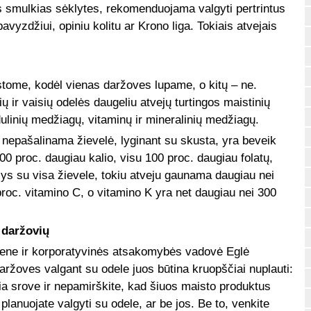
čius smulkias sėklytes, rekomenduojama valgyti pertrintus
vyzdžiui, opiniu kolitu ar Krono liga. Tokiais atvejais
ome, kodėl vienas daržoves lupame, o kitų – ne.
 ir vaisių odelės daugeliu atvejų turtingos maistinių
ulinių medžiagų, vitaminų ir mineralinių medžiagų.
ų nepašalinama žievelė, lyginant su skusta, yra beveik
0 proc. daugiau kalio, visu 100 proc. daugiau folatų,
lys su visa žievele, tokiu atveju gaunama daugiau nei
proc. vitamino C, o vitamino K yra net daugiau nei 300
 daržovių
mene ir korporatyvinės atsakomybės vadovė Eglė
aržoves valgant su odele juos būtina kruopščiai nuplauti:
čia srove ir nepamirškite, kad šiuos maisto produktus
 planuojate valgyti su odele, ar be jos. Be to, venkite