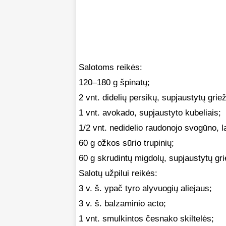
Salotoms reikės:
120–180 g špinatų;
2 vnt. didelių persikų, supjaustytų griež
1 vnt. avokado, supjaustyto kubeliais;
1/2 vnt. nedidelio raudonojo svogūno, la
60 g ožkos sūrio trupinių;
60 g skrudintų migdolų, supjaustytų grie
Salotų užpilui reikės:
3 v. š. ypač tyro alyvuogių aliejaus;
3 v. š. balzaminio acto;
1 vnt. smulkintos česnako skiltelės;