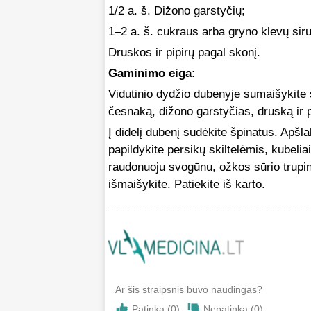
1/2 a. š. Dižono garstyčių;
1–2 a. š. cukraus arba gryno klevų sir
Druskos ir pipirų pagal skonį.
Gaminimo eiga:
Vidutinio dydžio dubenyje sumaišykite s
česnaką, dižono garstyčias, druską ir pi
Į didelį dubenį sudėkite špinatus. Apšl
papildykite persikų skiltelėmis, kubelia
raudonuoju svogūnu, ožkos sūrio trupini
išmaišykite. Patiekite iš karto.
Ar šis straipsnis buvo naudingas?
Patinka (
0
)
Nepatinka (
0
)