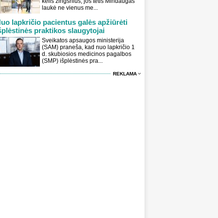
kelis žingsnius, jos tėtis Mindaugas
laukė ne vienus me...
uo lapkričio pacientus galės apžiūrėti
šplėstinės praktikos slaugytojai
Sveikatos apsaugos ministerija
(SAM) praneša, kad nuo lapkričio 1
d. skubiosios medicinos pagalbos
(SMP) išplėstinės pra...
REKLAMA