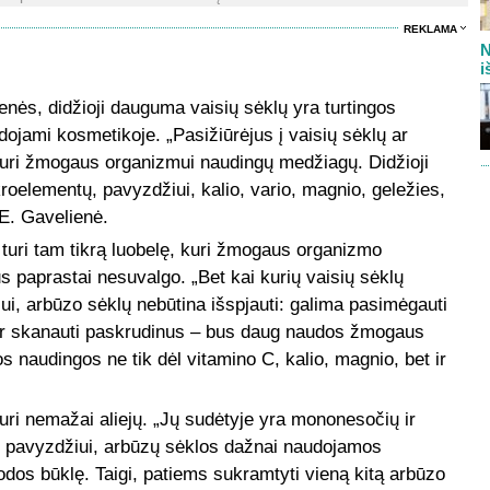
REKLAMA
N
i
enės, didžioji dauguma vaisių sėklų yra turtingos
udojami kosmetikoje. „Pasižiūrėjus į vaisių sėklų ar
 turi žmogaus organizmui naudingų medžiagų. Didžioji
roelementų, pavyzdžiui, kalio, vario, magnio, geležies,
 E. Gavelienė.
 turi tam tikrą luobelę, kuri žmogaus organizmo
s paprastai nesuvalgo. „Bet kai kurių vaisių sėklų
, arbūzo sėklų nebūtina išspjauti: galima pasimėgauti
ti ir skanauti paskrudinus – bus daug naudos žmogaus
s naudingos ne tik dėl vitamino C, kalio, magnio, bet ir
uri nemažai aliejų. „Jų sudėtyje yra mononesočių ir
o, pavyzdžiui, arbūzų sėklos dažnai naudojamos
os būklę. Taigi, patiems sukramtyti vieną kitą arbūzo