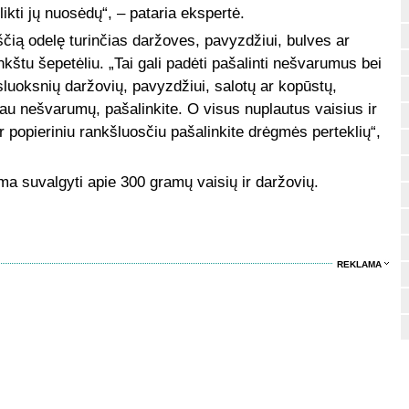
 likti jų nuosėdų“, – pataria ekspertė.
ščią odelę turinčias daržoves, pavyzdžiui, bulves ar
štu šepetėliu. „Tai gali padėti pašalinti nešvarumus bei
sluoksnių daržovių, pavyzdžiui, salotų ar kopūstų,
giau nešvarumų, pašalinkite. O visus nuplautus vaisius ir
 popieriniu rankšluosčiu pašalinkite drėgmės perteklių“,
a suvalgyti apie 300 gramų vaisių ir daržovių.
REKLAMA