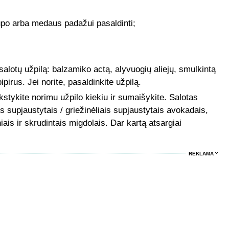
upo arba medaus padažui pasaldinti;
alotų užpilą: balzamiko actą, alyvuogių aliejų, smulkintą
pirus. Jei norite, pasaldinkite užpilą.
akstykite norimu užpilo kiekiu ir sumaišykite. Salotas
is supjaustytais / griežinėliais supjaustytais avokadais,
ais ir skrudintais migdolais. Dar kartą atsargiai
REKLAMA