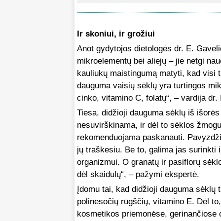
Ir skoniui, ir grožiui
Anot gydytojos dietologės dr. E. Gaveli
mikroelementų bei aliejų – jie netgi na
kauliukų maistingumą matyti, kad visi
dauguma vaisių sėklų yra turtingos mik
cinko, vitamino C, folatų“, – vardija dr.
Tiesa, didžioji dauguma sėklų iš išorės
nesuvirškinama, ir dėl to sėklos žmogu
rekomenduojama paskanauti. Pavyzdžiui
jų traškesiu. Be to, galima jas surink
organizmui. O granatų ir pasiflorų sėklo
dėl skaidulų“, – pažymi ekspertė.
Įdomu tai, kad didžioji dauguma sėklų t
polinesočių rūgščių, vitamino E. Dėl t
kosmetikos priemonėse, gerinančiose od