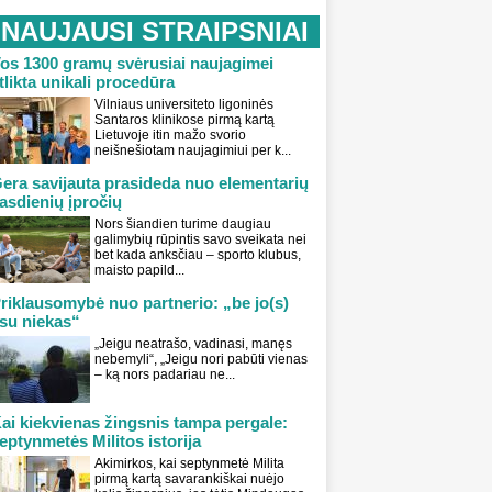
NAUJAUSI STRAIPSNIAI
os 1300 gramų svėrusiai naujagimei
tlikta unikali procedūra
Vilniaus universiteto ligoninės
Santaros klinikose pirmą kartą
Lietuvoje itin mažo svorio
neišnešiotam naujagimiui per k...
era savijauta prasideda nuo elementarių
asdienių įpročių
Nors šiandien turime daugiau
galimybių rūpintis savo sveikata nei
bet kada anksčiau – sporto klubus,
maisto papild...
riklausomybė nuo partnerio: „be jo(s)
su niekas“
„Jeigu neatrašo, vadinasi, manęs
nebemyli“, „Jeigu nori pabūti vienas
– ką nors padariau ne...
ai kiekvienas žingsnis tampa pergale:
eptynmetės Militos istorija
Akimirkos, kai septynmetė Milita
pirmą kartą savarankiškai nuėjo