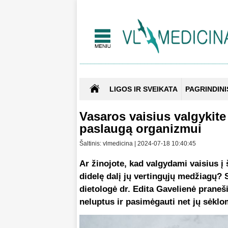
LIGOS IR SVEIKATA
PAGRINDINI
Vasaros vaisius valgykite
paslaugą organizmui
Šaltinis: vlmedicina | 2024-07-18 10:40:45
Ar žinojote, kad valgydami vaisius į
didelę dalį jų vertingųjų medžiagų? 
dietologė dr. Edita Gavelienė praneš
neluptus ir pasimėgauti net jų sėklo