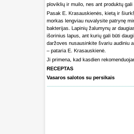
ploviklių ir muilo, nes ant produktų gali
Pasak E. Krasauskienės, kietą ir šiurk
morkas lengviau nuvalysite patrynę mink
bakterijas. Lapinių žalumynų ar daugia
išorinius lapus, ant kurių gali būti dau
daržoves nusausinkite švariu audiniu ar
– pataria E. Krasauskienė.
Ji primena, kad kasdien rekomenduojam
RECEPTAS
Vasaros salotos su persikais