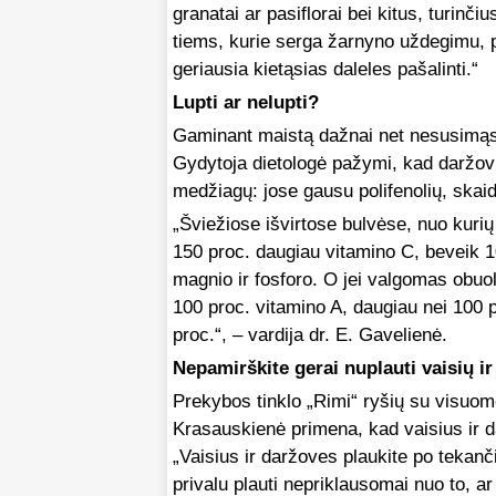
granatai ar pasiflorai bei kitus, turin
tiems, kurie serga žarnyno uždegimu, pa
geriausia kietąsias daleles pašalinti.“
Lupti ar nelupti?
Gaminant maistą dažnai net nesusimąst
Gydytoja dietologė pažymi, kad daržovių
medžiagų: jose gausu polifenolių, skaid
„Šviežiose išvirtose bulvėse, nuo kuri
150 proc. daugiau vitamino C, beveik 10
magnio ir fosforo. O jei valgomas obuo
100 proc. vitamino A, daugiau nei 100 
proc.“, – vardija dr. E. Gavelienė.
Nepamirškite gerai nuplauti vaisių ir
Prekybos tinklo „Rimi“ ryšių su visuo
Krasauskienė primena, kad vaisius ir d
„Vaisius ir daržoves plaukite po tekan
privalu plauti nepriklausomai nuo to, ar