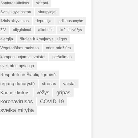
Santaros klinikos
skiepai
Sveika gyvensena
slaugytojai
fizinis aktyvumas
depresija
priklausomybė
ŽIV
atlyginimai
alkoholis
krūties vėžys
alergija
širdies ir kraujagyslių ligos
Vegetariškas maistas
odos priežiūra
kompensuojamieji vaistai
peršalimas
sveikatos apsauga
Respublikinė Šiaulių ligoninė
organų donorystė
stresas
vaistai
gripas
Kauno klinikos
vėžys
koronavirusas
COVID-19
sveika mityba