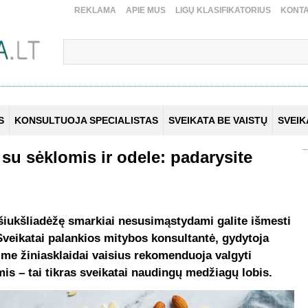
REKLAMA
APIE MUS
LIGŲ KLASIFIKATORIUS
KONTA
S
KONSULTUOJA SPECIALISTAS
SVEIKATA BE VAISTŲ
SVEI
 su sėklomis ir odele: padarysite
 šiukšliadėžę smarkiai nesusimąstydami galite išmesti
Sveikatai palankios mitybos konsultantė, gydytoja
ime žiniasklaidai vaisius rekomenduoja valgyti
mis – tai tikras sveikatai naudingų medžiagų lobis.