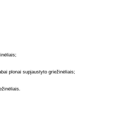
inėliais;
bai plonai supjaustyto griežinėliais;
žinėliais.