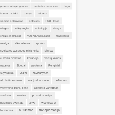
prevencinės programos
sveikatos draudimas
Joga
Maisto papildai
dantys
reforma
šlapimo nelaikymas
antsvoris
PSDF lėšos
miegas
vaikų mityba
onkologija
slauga
erkinis encefalitas
Vytenis Andriukaitis
reabilitacija
nemiga
alkoholizmas
sportas
sveikatos apsaugos ministerija
Mityba
cukrinis diabetas
korupcija
vaistų kainos
traumos
Skiepai
pacientai
Renginiai
skydliaukė
Vaikai
savižudybės
alkoholio kontrolė
kraujo donorystė
nėštumas
valstybinė ligonių kasa
alkoholio vartojimas
sveikata
insultas
prostatos vėžys
psichikos sveikata
akys
vitaminas D
nutukimas
transplantacija
Nėštumas