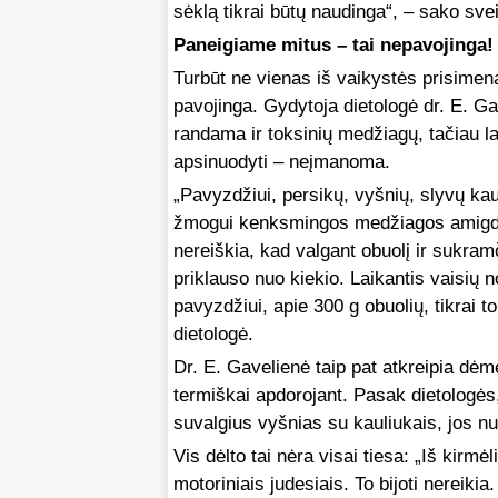
sėklą tikrai būtų naudinga“, – sako sve
Paneigiame mitus – tai nepavojinga!
Turbūt ne vienas iš vaikystės prisimena
pavojinga. Gydytoja dietologė dr. E. Ga
randama ir toksinių medžiagų, tačiau 
apsinuodyti – neįmanoma.
„Pavyzdžiui, persikų, vyšnių, slyvų kau
žmogui kenksmingos medžiagos amigdali
nereiškia, kad valgant obuolį ir sukra
priklauso nuo kiekio. Laikantis vaisių 
pavyzdžiui, apie 300 g obuolių, tikrai
dietologė.
Dr. E. Gavelienė taip pat atkreipia dė
termiškai apdorojant. Pasak dietologės,
suvalgius vyšnias su kauliukais, jos nu
Vis dėlto tai nėra visai tiesa: „Iš kirm
motoriniais judesiais. To bijoti nereikia