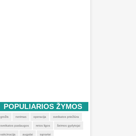
POPULIARIOS ŽYMOS
grožis
nerimas
operacija
sveikatos priežiūra
sveikatos paslaugos
retos ligos
šeimos gydytojai
vakcinacija
augalai
sąnariai