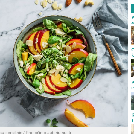
V
a
G
k
P
e
K
s
su persikais / Pranešimo autorių nuotr.