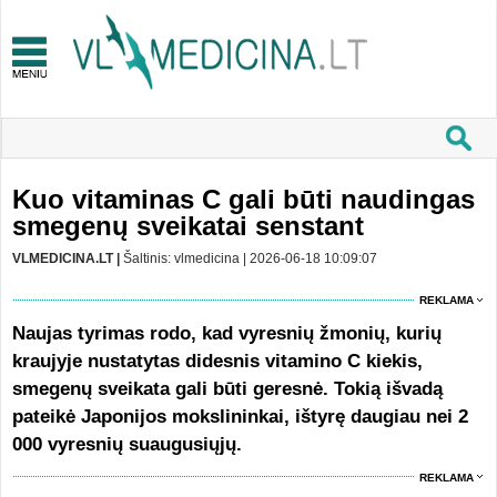
Kuo vitaminas C gali būti naudingas
smegenų sveikatai senstant
VLMEDICINA.LT |
Šaltinis: vlmedicina | 2026-06-18 10:09:07
REKLAMA
Naujas tyrimas rodo, kad vyresnių žmonių, kurių
kraujyje nustatytas didesnis vitamino C kiekis,
smegenų sveikata gali būti geresnė. Tokią išvadą
pateikė Japonijos mokslininkai, ištyrę daugiau nei 2
000 vyresnių suaugusiųjų.
REKLAMA