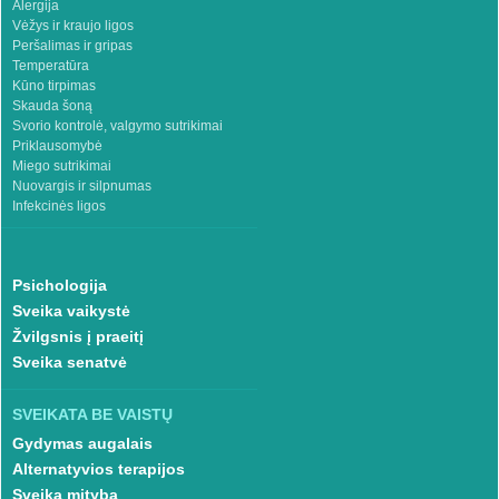
Alergija
Vėžys ir kraujo ligos
Peršalimas ir gripas
Temperatūra
Kūno tirpimas
Skauda šoną
Svorio kontrolė, valgymo sutrikimai
Priklausomybė
Miego sutrikimai
Nuovargis ir silpnumas
Infekcinės ligos
Psichologija
Sveika vaikystė
Žvilgsnis į praeitį
Sveika senatvė
SVEIKATA BE VAISTŲ
Gydymas augalais
Alternatyvios terapijos
Sveika mityba