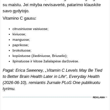
su maistu. Jei mityba nevisavertė, patarimo klauskite
savo gydytojo.
Vitamino C gausu:
citrusiniuose vaisiuose;
kiviuose;
manguose;
paprikose;
brokoliuose;
kopūstuose (žiediniuose, Briuselio);
špinatuose ir kitose žalialapėse daržovėse.
Pagal: Erica Sweeney, „Vitamin C Levels May Be Tied
to Better Brain Health Later in Life“, Everyday Health
(2026-06-10), remiantis žurnale PLoS One publikuotu
tyrimu.
REKLAMA