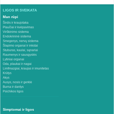
LIGOS IR SVEIKATA
Man rūpi
Širdis ir kraujotaka
Plaučiai ir kvėpavimas
Virškinimo sistema
Endokrininė sistema
Smegenys, nervų sistema
Šlapimo organai ir inkstai
Stuburas, kaulai, sąnariai
Raumenys ir sausgyslės
Lytiniai organai
Oda, plaukai ir nagai
Limfmazgiai, kraujas ir imunitetas
Krūtys
Akys
Ausys, nosis ir gerklė
Burna ir dantys
Psichikos ligos
Simptomai ir ligos