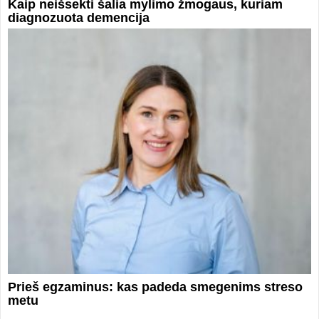
Kaip neišsekti šalia mylimo žmogaus, kuriam
diagnozuota demencija
Prieš egzaminus: kas padeda smegenims streso
metu