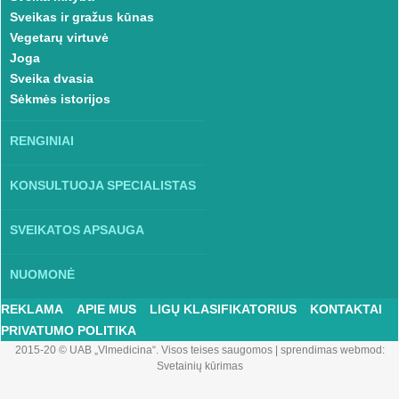
Sveikas ir gražus kūnas
Vegetarų virtuvė
Joga
Sveika dvasia
Sėkmės istorijos
RENGINIAI
KONSULTUOJA SPECIALISTAS
SVEIKATOS APSAUGA
NUOMONĖ
REKLAMA
APIE MUS
LIGŲ KLASIFIKATORIUS
KONTAKTAI
PRIVATUMO POLITIKA
2015-20 © UAB „Vlmedicina“. Visos teises saugomos
|
sprendimas webmod:
Svetainių kūrimas