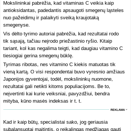
Mokslininkai pabrėžia, kad vitaminas C veikia kaip
antioksidantas, padedantis apsaugoti smegenų ląsteles
nuo pažeidimų ir palaikyti sveiką kraujotaką
smegenyse.
Vis dėlto tyrimo autoriai pabrėžia, kad rezultatai rodo
tik sąsają, tačiau neįrodo priežastinio ryšio. Kitaip
tariant, kol kas negalima teigti, kad daugiau vitamino C
tiesiogiai gerina smegenų būklę.
Tyrimas ribotas, nes vitamino C kiekis matuotas tik
vieną kartą. O visi respondentai buvo vyresnio amžiaus
Japonijos gyventojai, todėl, mokslininkų nuomone,
rezultatai gali netikti kitoms populiacijoms. Be to,
neįvertinti kai kurie veiksniai, pavyzdžiui, bendra
mityba, kūno masės indeksas ir t. t.
REKLAMA
Kad ir kaip būtų, specialistai sako, jog geriausia
subalansuotai maitintis, o reikalingas medžiagas gauti