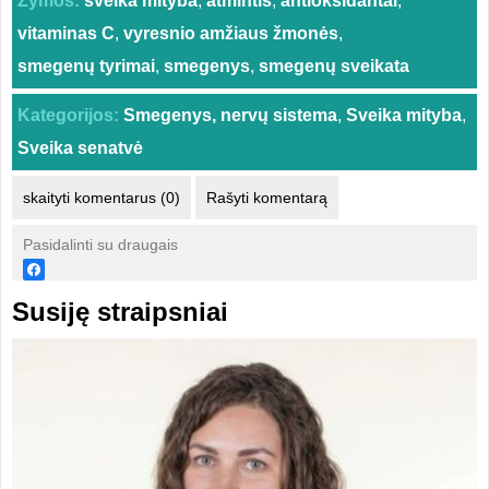
Žymos:
sveika mityba
,
atmintis
,
antioksidantai
,
vitaminas C
,
vyresnio amžiaus žmonės
,
smegenų tyrimai
,
smegenys
,
smegenų sveikata
Kategorijos:
Smegenys, nervų sistema
,
Sveika mityba
,
Sveika senatvė
skaityti komentarus (0)
Rašyti komentarą
Pasidalinti su draugais
Susiję straipsniai