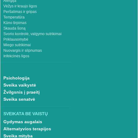
Alergija
Vėžys ir kraujo ligos
Peršalimas ir gripas
Temperatūra
Kūno tirpimas
Skauda šoną
Svorio kontrolė, valgymo sutrikimai
Priklausomybė
Miego sutrikimai
Nuovargis ir silpnumas
Infekcinės ligos
Psichologija
Sveika vaikystė
Žvilgsnis į praeitį
Sveika senatvė
SVEIKATA BE VAISTŲ
Gydymas augalais
Alternatyvios terapijos
Sveika mityba