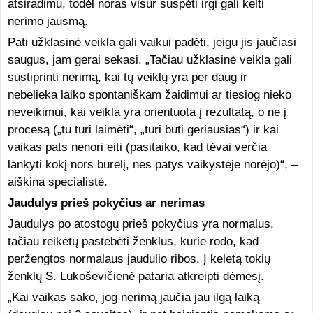
atsiradimu, todėl noras visur suspėti irgi gali kelti
nerimo jausmą.
Pati užklasinė veikla gali vaikui padėti, jeigu jis jaučiasi
saugus, jam gerai sekasi. „Tačiau užklasinė veikla gali
sustiprinti nerimą, kai tų veiklų yra per daug ir
nebelieka laiko spontaniškam žaidimui ar tiesiog nieko
neveikimui, kai veikla yra orientuota į rezultatą, o ne į
procesą („tu turi laimėti“, „turi būti geriausias“) ir kai
vaikas pats nenori eiti (pasitaiko, kad tėvai verčia
lankyti kokį nors būrelį, nes patys vaikystėje norėjo)“, –
aiškina specialistė.
Jaudulys prieš pokyčius ar nerimas
Jaudulys po atostogų prieš pokyčius yra normalus,
tačiau reikėtų pastebėti ženklus, kurie rodo, kad
peržengtos normalaus jaudulio ribos. Į keletą tokių
ženklų S. Lukoševičienė pataria atkreipti dėmesį.
„Kai vaikas sako, jog nerimą jaučia jau ilgą laiką