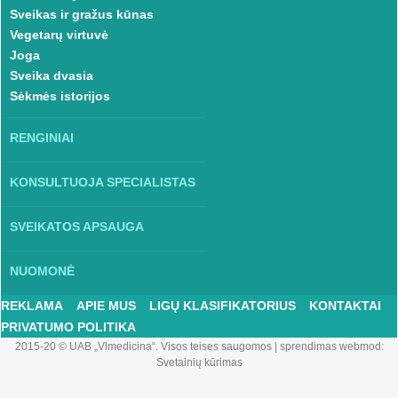
Sveikas ir gražus kūnas
Vegetarų virtuvė
Joga
Sveika dvasia
Sėkmės istorijos
RENGINIAI
KONSULTUOJA SPECIALISTAS
SVEIKATOS APSAUGA
NUOMONĖ
REKLAMA
APIE MUS
LIGŲ KLASIFIKATORIUS
KONTAKTAI
PRIVATUMO POLITIKA
2015-20 © UAB „Vlmedicina“. Visos teises saugomos
|
sprendimas webmod:
Svetainių kūrimas