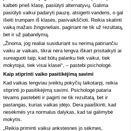
kalbėti prieš klasę, pasiūlyti alternatyvų. Galima
pasiūlyti vaikui padaryti pauzę, atsigerti vandens, o gal
išeiti trumpam iš klasės, pasivaikščioti. Reikia skatinti
vaiką mažais žingsneliais, pagiriant ne tik už rezultatą,
bet ir už pabandymą.
„Žinoma, jog realiai susiduriant su nerimą patiriančiu
vaiku ar vaikais, tikrai nėra lengva iškart prisitaikyti ar
sureaguoti taip, kad būtų palanku tiek vaikui, tiek
mokytojui, tiek visai klasei“, – pastebi psichologė.
Kaip stiprinti vaiko pasitikėjimą savimi
Kad vaikas lengviau įveiktų pokyčių laikotarpį, reikia
stiprinti jo pasitikėjimą savimi. Psichologė pataria
tėvams pastebėti ir pagirti ne tik rezultatą, bet ir
pastangas, kurias vaikas įdėjo. Dera paaiškinti, kad
nesėkmės yra normalus dalykas, kad tai galimybė
mokytis.
„Reikia priminti vaikui ankstesnes jo sėkmes,