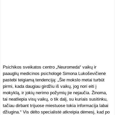
Psichikos sveikatos centro „Neuromeda“ vaikų ir
paauglių medicinos psichologė Simona Lukoševičienė
pastebi teigiamą tendenciją: „Šie mokslo metai turbūt
pirmi, kada daugiau girdžiu iš vaikų, jog nori eiti į
mokyklą, ir jokių nerimo požymių jie nejaučia. Žinoma,
tai neatliepia visų vaikų, o tik dalį, su kuriais susitinku,
tačiau dirbant trijuose miestuose tokia informacija labai
džiugina.“ Vis dėlto specialistė atkreipia dėmesį, kad po