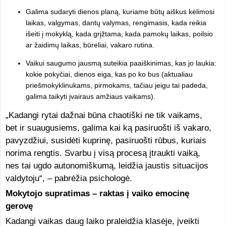
Galima sudaryti dienos planą, kuriame būtų aiškus kėlimosi
laikas, valgymas, dantų valymas, rengimasis, kada reikia
išeiti į mokyklą, kada grįžtama, kada pamokų laikas, poilsio
ar žaidimų laikas, būreliai, vakaro rutina.
Vaikui saugumo jausmą suteikia paaiškinimas, kas jo laukia:
kokie pokyčiai, dienos eiga, kas po ko bus (aktualiau
priešmokyklinukams, pirmokams, tačiau jeigu tai padeda,
galima taikyti įvairaus amžiaus vaikams).
„Kadangi rytai dažnai būna chaotiški ne tik vaikams,
bet ir suaugusiems, galima kai ką pasiruošti iš vakaro,
pavyzdžiui, susidėti kuprinę, pasiruošti rūbus, kuriais
norima rengtis. Svarbu į visą procesą įtraukti vaiką,
nes tai ugdo autonomiškumą, leidžia jaustis situacijos
valdytoju“, – pabrėžia psichologė.
Mokytojo supratimas – raktas į vaiko emocinę
gerovę
Kadangi vaikas daug laiko praleidžia klasėje, įveikti