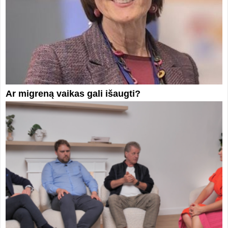
Ar migreną vaikas gali išaugti?