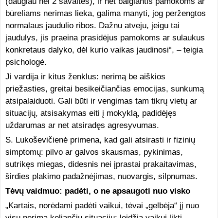
(daugiau nei 2 savaites), ir net baigiantis pamokoms ar
būreliams nerimas lieka, galima manyti, jog peržengtos
normalaus jaudulio ribos. Dažnu atveju, jeigu tai
jaudulys, jis praeina prasidėjus pamokoms ar sulaukus
konkretaus dalyko, dėl kurio vaikas jaudinosi“, – teigia
psichologė.
Ji vardija ir kitus ženklus: nerimą be aiškios
priežasties, greitai besikeičiančias emocijas, sunkumą
atsipalaiduoti. Gali būti ir vengimas tam tikrų vietų ar
situacijų, atsisakymas eiti į mokyklą, padidėjęs
uždarumas ar net atsiradęs agresyvumas.
S. Lukoševičienė primena, kad gali atsirasti ir fizinių
simptomų: pilvo ar galvos skausmas, pykinimas,
sutrikęs miegas, didesnis nei įprastai prakaitavimas,
širdies plakimo padažnėjimas, nuovargis, silpnumas.
Tėvų vaidmuo: padėti, o ne apsaugoti nuo visko
„Kartais, norėdami padėti vaikui, tėvai „gelbėja“ jį nuo
visų nerimą keliančių situacijų: leidžia vaikui likti