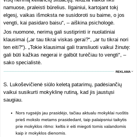
namuose, praleisti būrelius. Ilgainiui, kartojant tokį
elgesį, vaikas išmoksta ne susidoroti su baime, o jos
vengti, kai pasidaro baisu“, – aiškina psichologė.
Jos nuomone, nerimą gali sustiprinti ir nuolatiniai
klausimai („ar tau tikrai viskas gerai?“, „ar tu tikrai nori
ten eiti?“). „Tokie klausimai gali transliuoti vaikui žinutę:
gali būti kažkas negerai ir galbūt turėčiau to vengti“, –
sako specialistė.
REKLAMA
S. Lukoševičienė siūlo keletą patarimų, padėsiančių
vaikui susikurti mokyklinę rutiną, kad jis jaustųsi
saugiau.
Nors rugsėjis jau prasidėjo, tačiau aktualu mokyklai ruoštis
prieš mokslo metams prasidedant, taip palaipsniui taikytis
prie mokyklos ritmo: keltis ir eiti miegoti tomis valandomis
kaip ir mokyklos dienomis.