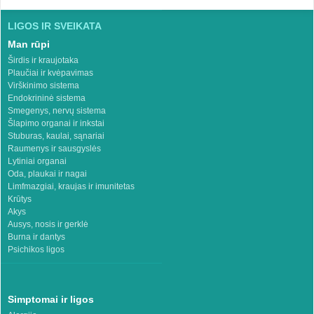
LIGOS IR SVEIKATA
Man rūpi
Širdis ir kraujotaka
Plaučiai ir kvėpavimas
Virškinimo sistema
Endokrininė sistema
Smegenys, nervų sistema
Šlapimo organai ir inkstai
Stuburas, kaulai, sąnariai
Raumenys ir sausgyslės
Lytiniai organai
Oda, plaukai ir nagai
Limfmazgiai, kraujas ir imunitetas
Krūtys
Akys
Ausys, nosis ir gerklė
Burna ir dantys
Psichikos ligos
Simptomai ir ligos