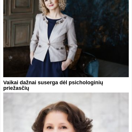
Vaikai dažnai suserga dėl psichologinių
priežasčių