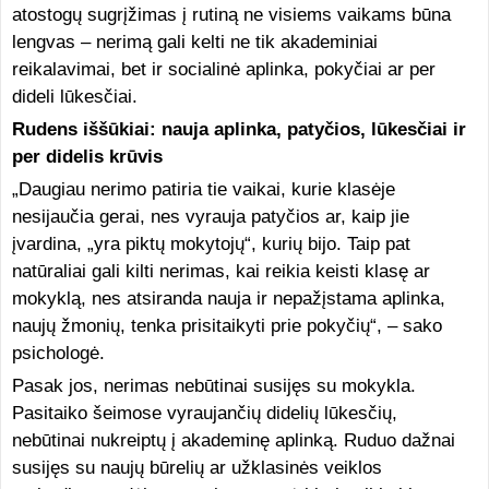
atostogų sugrįžimas į rutiną ne visiems vaikams būna
lengvas – nerimą gali kelti ne tik akademiniai
reikalavimai, bet ir socialinė aplinka, pokyčiai ar per
dideli lūkesčiai.
Rudens iššūkiai: nauja aplinka, patyčios, lūkesčiai ir
per didelis krūvis
„Daugiau nerimo patiria tie vaikai, kurie klasėje
nesijaučia gerai, nes vyrauja patyčios ar, kaip jie
įvardina, „yra piktų mokytojų“, kurių bijo. Taip pat
natūraliai gali kilti nerimas, kai reikia keisti klasę ar
mokyklą, nes atsiranda nauja ir nepažįstama aplinka,
naujų žmonių, tenka prisitaikyti prie pokyčių“, – sako
psichologė.
Pasak jos, nerimas nebūtinai susijęs su mokykla.
Pasitaiko šeimose vyraujančių didelių lūkesčių,
nebūtinai nukreiptų į akademinę aplinką. Ruduo dažnai
susijęs su naujų būrelių ar užklasinės veiklos