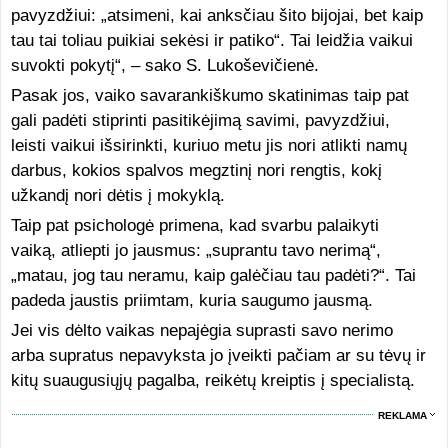
pavyzdžiui: „atsimeni, kai anksčiau šito bijojai, bet kaip
tau tai toliau puikiai sekėsi ir patiko“. Tai leidžia vaikui
suvokti pokytį“, – sako S. Lukoševičienė.
Pasak jos, vaiko savarankiškumo skatinimas taip pat
gali padėti stiprinti pasitikėjimą savimi, pavyzdžiui,
leisti vaikui išsirinkti, kuriuo metu jis nori atlikti namų
darbus, kokios spalvos megztinį nori rengtis, kokį
užkandį nori dėtis į mokyklą.
Taip pat psichologė primena, kad svarbu palaikyti
vaiką, atliepti jo jausmus: „suprantu tavo nerimą“,
„matau, jog tau neramu, kaip galėčiau tau padėti?“. Tai
padeda jaustis priimtam, kuria saugumo jausmą.
Jei vis dėlto vaikas nepajėgia suprasti savo nerimo
arba supratus nepavyksta jo įveikti pačiam ar su tėvų ir
kitų suaugusiųjų pagalba, reikėtų kreiptis į specialistą.
REKLAMA