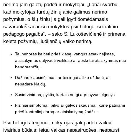
nerimą jam galėtų padėti ir mokytojai. „Labai svarbu,
kad mokytojas turėtų žinių apie galimus nerimo
požymius, o šių žinių jis gali įgyti domėdamasis
savarankiškai ar su mokyklos psichologo, socialinio
pedagogo pagalba“, – sako S. Lukoševičienė ir primena
keletą požymių, liudijančių vaiko nerimą.
Tai nenoras kalbėti prieš klasę, vangus atsakinėjimas,
atsisakymas dalyvauti veiklose ar apskritai atsiskyrimas nuo
bendraamžių.
Dažnas klausinėjimas, ar teisingai atliko užduotį, ar
nepadarė klaidų.
Susierzinimas, pyktis, kartais netgi agresyvus elgesys.
Fiziniai simptomai: pilvo ar galvos skausmai, kurie patiriami
prieš kontrolinį darbą ar atsiskaitymą žodžiu.
Psichologės teigimu, mokytojas gali padėti vaikui
įvairiais būdais: jeigu vaikas nepasiruošęs, nespausti