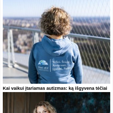
Kai vaikui įtariamas autizmas: ką išgyvena tėčiai