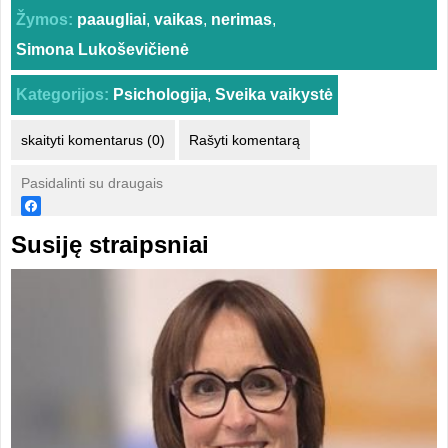
Žymos:
paaugliai
,
vaikas
,
nerimas
,
Simona Lukoševičienė
Kategorijos:
Psichologija
,
Sveika vaikystė
skaityti komentarus (0)
Rašyti komentarą
Pasidalinti su draugais
Susiję straipsniai