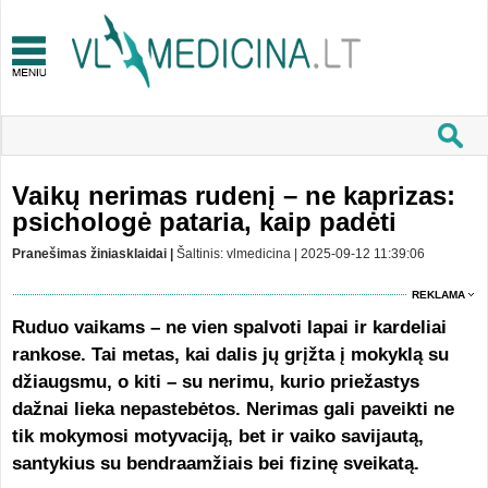
Vaikų nerimas rudenį – ne kaprizas:
psichologė pataria, kaip padėti
Pranešimas žiniasklaidai |
Šaltinis: vlmedicina | 2025-09-12 11:39:06
REKLAMA
Ruduo vaikams – ne vien spalvoti lapai ir kardeliai
rankose. Tai metas, kai dalis jų grįžta į mokyklą su
džiaugsmu, o kiti – su nerimu, kurio priežastys
dažnai lieka nepastebėtos. Nerimas gali paveikti ne
tik mokymosi motyvaciją, bet ir vaiko savijautą,
santykius su bendraamžiais bei fizinę sveikatą.