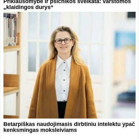
Priklausomybė ir psichikos sveikata: varstomos
„klaidingos durys“
Betarpiškas naudojimasis dirbtiniu intelektu ypač
kenksmingas moksleiviams