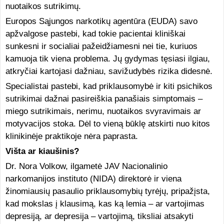
nuotaikos sutrikimų.
Europos Sąjungos narkotikų agentūra (EUDA) savo
apžvalgose pastebi, kad tokie pacientai kliniškai
sunkesni ir socialiai pažeidžiamesni nei tie, kuriuos
kamuoja tik viena problema. Jų gydymas tęsiasi ilgiau,
atkryčiai kartojasi dažniau, savižudybės rizika didesnė.
Specialistai pastebi, kad priklausomybė ir kiti psichikos
sutrikimai dažnai pasireiškia panašiais simptomais –
miego sutrikimais, nerimu, nuotaikos svyravimais ar
motyvacijos stoka. Dėl to vieną būklę atskirti nuo kitos
klinikinėje praktikoje nėra paprasta.
Višta ar kiaušinis?
Dr. Nora Volkow, ilgametė JAV Nacionalinio
narkomanijos instituto (NIDA) direktorė ir viena
žinomiausių pasaulio priklausomybių tyrėjų, pripažįsta,
kad mokslas į klausimą, kas ką lemia – ar vartojimas
depresiją, ar depresija – vartojimą, tiksliai atsakyti