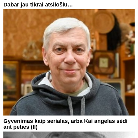
Dabar jau tikrai atsilošiu…
Gyvenimas kaip serialas, arba Kai angelas sėdi
ant peties (II)