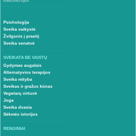
Infekcinės ligos
Psichologija
Sveika vaikystė
Žvilgsnis į praeitį
Sveika senatvė
SVEIKATA BE VAISTŲ
Gydymas augalais
Alternatyvios terapijos
Sveika mityba
Sveikas ir gražus kūnas
Vegetarų virtuvė
Joga
Sveika dvasia
Sėkmės istorijos
RENGINIAI