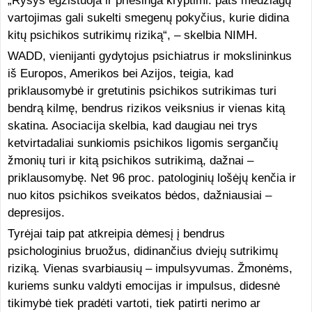
„Ryšys egzistuoja ir priešinga kryptimi: pats medžiagų
vartojimas gali sukelti smegenų pokyčius, kurie didina
kitų psichikos sutrikimų riziką“, – skelbia NIMH.
WADD, vienijanti gydytojus psichiatrus ir mokslininkus
iš Europos, Amerikos bei Azijos, teigia, kad
priklausomybė ir gretutinis psichikos sutrikimas turi
bendrą kilmę, bendrus rizikos veiksnius ir vienas kitą
skatina. Asociacija skelbia, kad daugiau nei trys
ketvirtadaliai sunkiomis psichikos ligomis sergančių
žmonių turi ir kitą psichikos sutrikimą, dažnai –
priklausomybę. Net 96 proc. patologinių lošėjų kenčia ir
nuo kitos psichikos sveikatos bėdos, dažniausiai –
depresijos.
Tyrėjai taip pat atkreipia dėmesį į bendrus
psichologinius bruožus, didinančius dviejų sutrikimų
riziką. Vienas svarbiausių – impulsyvumas. Žmonėms,
kuriems sunku valdyti emocijas ir impulsus, didesnė
tikimybė tiek pradėti vartoti, tiek patirti nerimo ar