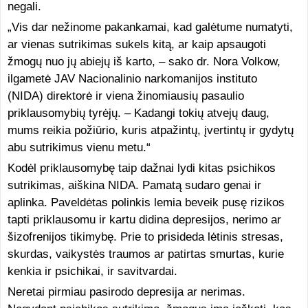
negali.
„Vis dar nežinome pakankamai, kad galėtume numatyti,
ar vienas sutrikimas sukels kitą, ar kaip apsaugoti
žmogų nuo jų abiejų iš karto, – sako dr. Nora Volkow,
ilgametė JAV Nacionalinio narkomanijos instituto
(NIDA) direktorė ir viena žinomiausių pasaulio
priklausomybių tyrėjų. – Kadangi tokių atvejų daug,
mums reikia požiūrio, kuris atpažintų, įvertintų ir gydytų
abu sutrikimus vienu metu.“
Kodėl priklausomybę taip dažnai lydi kitas psichikos
sutrikimas, aiškina NIDA. Pamatą sudaro genai ir
aplinka. Paveldėtas polinkis lemia beveik pusę rizikos
tapti priklausomu ir kartu didina depresijos, nerimo ar
šizofrenijos tikimybę. Prie to prisideda lėtinis stresas,
skurdas, vaikystės traumos ar patirtas smurtas, kurie
kenkia ir psichikai, ir savitvardai.
Neretai pirmiau pasirodo depresija ar nerimas.