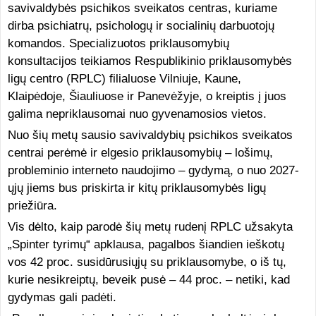
savivaldybės psichikos sveikatos centras, kuriame
dirba psichiatrų, psichologų ir socialinių darbuotojų
komandos. Specializuotos priklausomybių
konsultacijos teikiamos Respublikinio priklausomybės
ligų centro (RPLC) filialuose Vilniuje, Kaune,
Klaipėdoje, Šiauliuose ir Panevėžyje, o kreiptis į juos
galima nepriklausomai nuo gyvenamosios vietos.
Nuo šių metų sausio savivaldybių psichikos sveikatos
centrai perėmė ir elgesio priklausomybių – lošimų,
probleminio interneto naudojimo – gydymą, o nuo 2027-
ųjų jiems bus priskirta ir kitų priklausomybės ligų
priežiūra.
Vis dėlto, kaip parodė šių metų rudenį RPLC užsakyta
„Spinter tyrimų“ apklausa, pagalbos šiandien ieškotų
vos 42 proc. susidūrusiųjų su priklausomybe, o iš tų,
kurie nesikreiptų, beveik pusė – 44 proc. – netiki, kad
gydymas gali padėti.