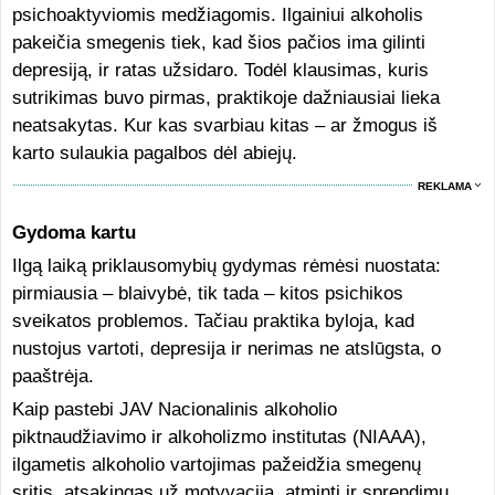
psichoaktyviomis medžiagomis. Ilgainiui alkoholis
pakeičia smegenis tiek, kad šios pačios ima gilinti
depresiją, ir ratas užsidaro. Todėl klausimas, kuris
sutrikimas buvo pirmas, praktikoje dažniausiai lieka
neatsakytas. Kur kas svarbiau kitas – ar žmogus iš
karto sulaukia pagalbos dėl abiejų.
REKLAMA
Gydoma kartu
Ilgą laiką priklausomybių gydymas rėmėsi nuostata:
pirmiausia – blaivybė, tik tada – kitos psichikos
sveikatos problemos. Tačiau praktika byloja, kad
nustojus vartoti, depresija ir nerimas ne atslūgsta, o
paaštrėja.
Kaip pastebi JAV Nacionalinis alkoholio
piktnaudžiavimo ir alkoholizmo institutas (NIAAA),
ilgametis alkoholio vartojimas pažeidžia smegenų
sritis, atsakingas už motyvaciją, atmintį ir sprendimų