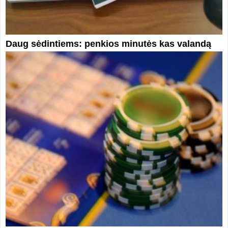
Daug sėdintiems: penkios minutės kas valandą