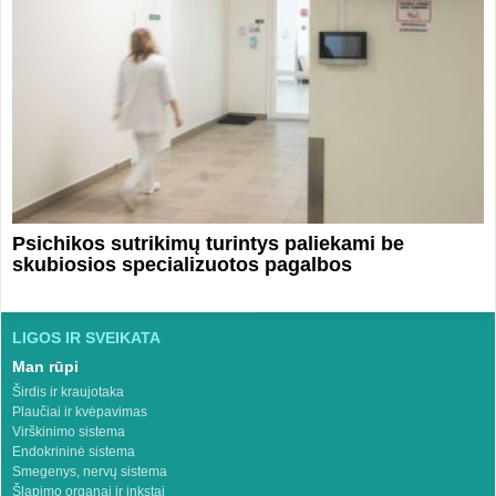
Psichikos sutrikimų turintys paliekami be
skubiosios specializuotos pagalbos
LIGOS IR SVEIKATA
Man rūpi
Širdis ir kraujotaka
Plaučiai ir kvėpavimas
Virškinimo sistema
Endokrininė sistema
Smegenys, nervų sistema
Šlapimo organai ir inkstai