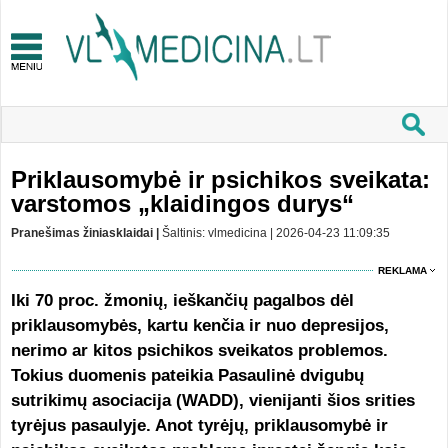
Priklausomybė ir psichikos sveikata:
varstomos „klaidingos durys“
Pranešimas žiniasklaidai |
Šaltinis: vlmedicina | 2026-04-23 11:09:35
REKLAMA
Iki 70 proc. žmonių, ieškančių pagalbos dėl
priklausomybės, kartu kenčia ir nuo depresijos,
nerimo ar kitos psichikos sveikatos problemos.
Tokius duomenis pateikia Pasaulinė dvigubų
sutrikimų asociacija (WADD), vienijanti šios srities
tyrėjus pasaulyje. Anot tyrėjų, priklausomybė ir