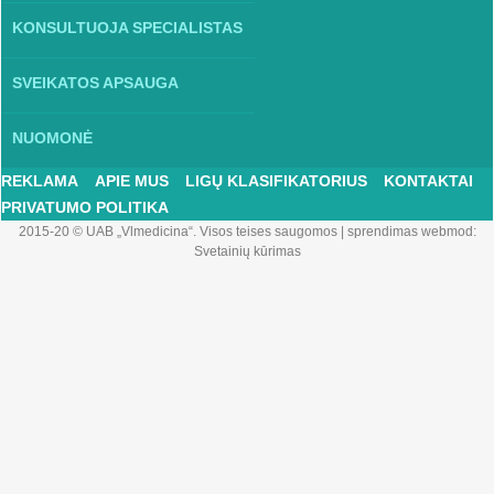
KONSULTUOJA SPECIALISTAS
SVEIKATOS APSAUGA
NUOMONĖ
REKLAMA
APIE MUS
LIGŲ KLASIFIKATORIUS
KONTAKTAI
PRIVATUMO POLITIKA
2015-20 © UAB „Vlmedicina“. Visos teises saugomos
|
sprendimas webmod:
Svetainių kūrimas