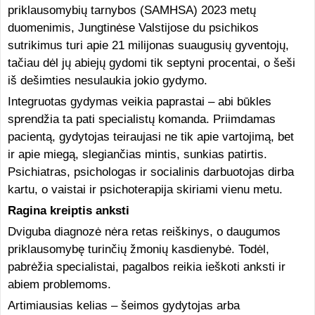
priklausomybių tarnybos (SAMHSA) 2023 metų
duomenimis, Jungtinėse Valstijose du psichikos
sutrikimus turi apie 21 milijonas suaugusių gyventojų,
tačiau dėl jų abiejų gydomi tik septyni procentai, o šeši
iš dešimties nesulaukia jokio gydymo.
Integruotas gydymas veikia paprastai – abi būkles
sprendžia ta pati specialistų komanda. Priimdamas
pacientą, gydytojas teiraujasi ne tik apie vartojimą, bet
ir apie miegą, slegiančias mintis, sunkias patirtis.
Psichiatras, psichologas ir socialinis darbuotojas dirba
kartu, o vaistai ir psichoterapija skiriami vienu metu.
Ragina kreiptis anksti
Dviguba diagnozė nėra retas reiškinys, o daugumos
priklausomybę turinčių žmonių kasdienybė. Todėl,
pabrėžia specialistai, pagalbos reikia ieškoti anksti ir
abiem problemoms.
Artimiausias kelias – šeimos gydytojas arba