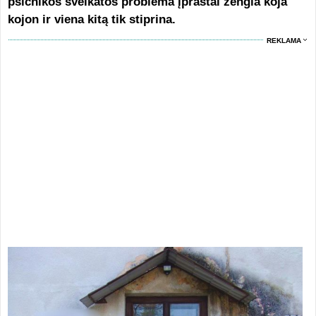
psichikos sveikatos problema įprastai žengia koja
kojon ir viena kitą tik stiprina.
REKLAMA