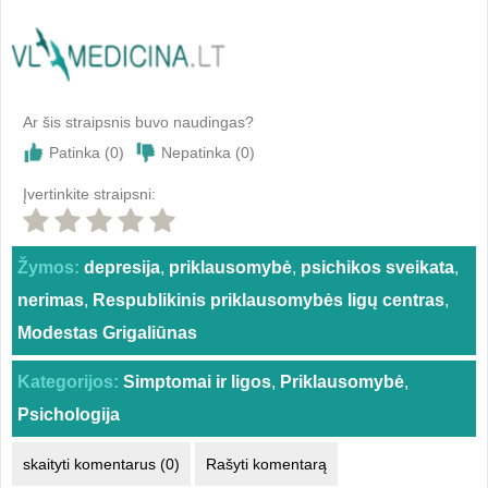
Ar šis straipsnis buvo naudingas?
Patinka (
0
)
Nepatinka (
0
)
Įvertinkite straipsni:
Žymos:
depresija
,
priklausomybė
,
psichikos sveikata
,
nerimas
,
Respublikinis priklausomybės ligų centras
,
Modestas Grigaliūnas
Kategorijos:
Simptomai ir ligos
,
Priklausomybė
,
Psichologija
skaityti komentarus (0)
Rašyti komentarą