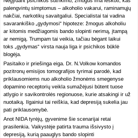
Negydant psichikos sutrikimo, žmogus ima ieškoti, kas
palengvintų simptomus – alkoholio vakarui, raminamųjų
nakčiai, narkotikų savaitgaliui. Specialistai tai vadina
savarankiško „gydymosi“ hipoteze: žmogus alkoholiu
ar kitomis medžiagomis bando slopinti nerimą, įtampą
ar nemigą. Trumpam tai veikia, tačiau bėgant laikui
toks „gydymas“ virsta nauja liga ir psichikos būklė
blogėja.
Pasitaiko ir priešinga eiga. Dr. N.Volkow komandos
pozitronų emisijos tomografijos tyrimai parodė, kad
priklausomiems nuo alkoholio žmonėms smegenyse
dopamino receptorių veikla sumažėjusi būtent tuose
atlygio ir savikontrolės regionuose, kurie atsakingi ir už
nuotaiką. Ilgainiui tai reiškia, kad depresiją sukelia jau
pati priklausomybė.
Anot NIDA tyrėjų, gyvenime šie scenarijai retai
prasilenkia. Vaikystėje patirta trauma išsivysto į
depresiją, kurią paauglys bando slopinti