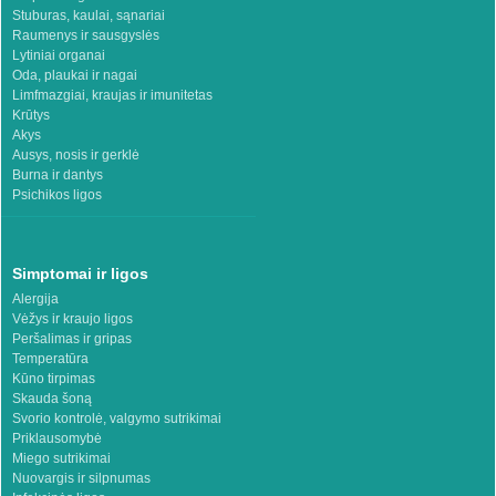
Stuburas, kaulai, sąnariai
Raumenys ir sausgyslės
Lytiniai organai
Oda, plaukai ir nagai
Limfmazgiai, kraujas ir imunitetas
Krūtys
Akys
Ausys, nosis ir gerklė
Burna ir dantys
Psichikos ligos
Simptomai ir ligos
Alergija
Vėžys ir kraujo ligos
Peršalimas ir gripas
Temperatūra
Kūno tirpimas
Skauda šoną
Svorio kontrolė, valgymo sutrikimai
Priklausomybė
Miego sutrikimai
Nuovargis ir silpnumas