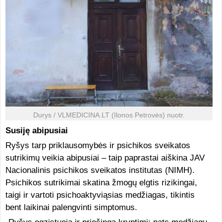
Durys / VLMEDICINA.LT (Ilonos Petrovės) nuotr.
Susiję abipusiai
Ryšys tarp priklausomybės ir psichikos sveikatos
sutrikimų veikia abipusiai – taip paprastai aiškina JAV
Nacionalinis psichikos sveikatos institutas (NIMH).
Psichikos sutrikimai skatina žmogų elgtis rizikingai,
taigi ir vartoti psichoaktyviąsias medžiagas, tikintis
bent laikinai palengvinti simptomus.