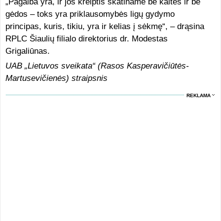
„Pagalba yra, ir jos kreiptis skatiname be kaltės ir be
gėdos – toks yra priklausomybės ligų gydymo
principas, kuris, tikiu, yra ir kelias į sėkmę“, – drąsina
RPLC Šiaulių filialo direktorius dr. Modestas
Grigaliūnas.
UAB „Lietuvos sveikata“ (Rasos Kasperavičiūtės-
Martusevičienės) straipsnis
REKLAMA