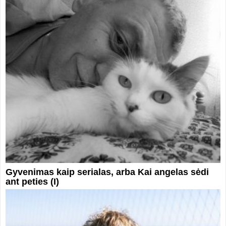
Gyvenimas kaip serialas, arba Kai angelas sėdi
ant peties (I)