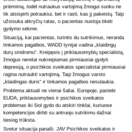
priėmimą, todėl nutraukus vartojimą žmogui sunku ne
tik atsispirti potraukiui, bet ir rasti, kas jį pakeistų. Taip
užsisuka atkryčių ratas, o pacientas nustoja tikėti
gydymo sėkme.
Situaciją, kai pacientas, turintis du sutrikimus, neranda
tinkamos pagalbos, WADD tyrėjai vadina „klaidingų
durų sindromu“. Kreipęsis į priklausomybių specialistą,
žmogus neretai nukreipiamas pirmiausiai gydyti
depresiją, o psichikos sveikatos specialistai pirmiausiai
ragina nutraukti vartojimą. Taip žmogus varsto
„klaidingas duris“ ir tinkamos pagalbos nesulaukia.
Problema aktuali ne vienai šaliai. Europoje, pastebi
EUDA, priklausomybes ir psichikos sveikatos
problemas iki šiol gydo du atskiri tinklai, kuriuose
kompetencijos dirbti su antruoju sutrikimu dažnai
tiesiog trūksta.
Svetur situacija panaši. JAV Psichikos sveikatos ir