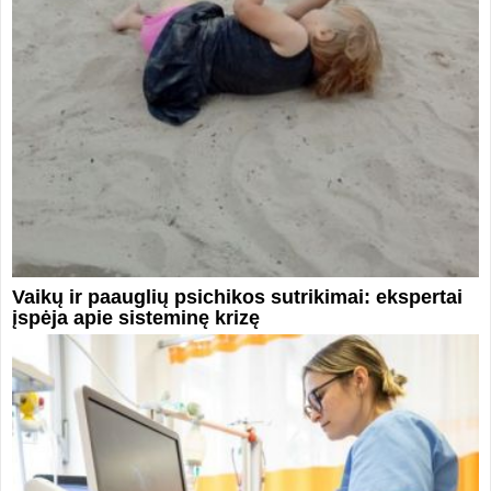
Vaikų ir paauglių psichikos sutrikimai: ekspertai
įspėja apie sisteminę krizę