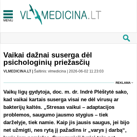
Vaikai dažnai suserga dėl
psichologinių priežasčių
VLMEDICINA.LT |
Šaltinis: vlmedicina | 2026-06-02 11:23:03
REKLAMA
Vaikų ligų gydytoja, doc. m. dr. Indrė Plėštytė sako,
kad vaikai kartais suserga visai ne dėl virusų ar
bakterijų kaltės. „Stresas vaikui – adaptacijos
problemos, saugumo jausmo stygius – tiek
darželyje, tiek namie. Kaip jis jausis saugus, jei bijo
net užmigti, nes rytą jį pažadins ir „varys į darbą“,