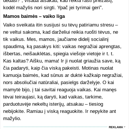
dedasi?“, visada atsakau, kad reikia rasti priežastį,
kodėl mažylis nori sirgti. Ypač jei tyrimai geri”.
Mamos baimės – vaiko liga
Vaiko sveikata itin susijusi su tėvų patiriamu stresu –
ne veltui sakoma, kad darželiui reikia ruošti tėvus, ne
tik vaikus. Mes, mamos, jaučiame didelį socialinį
spaudimą, ką pasakys kiti: vaikas negražiai aprengtas,
išbertas, neišauklėtas, spiegia viešoje vietoje ir t. t.
Kas kaltas? Aišku, mama! Ir ji nuolat griaužia save, ką
čia padaryti, kaip čia viską pakeisti. Motinas nuolat
kamuoja baimės, kad sūnus ar duktė kažkaip negražiai,
nors absoliučiai natūraliai, pasielgs darželyje. O kai
mamytė bijo, į tai savitai reaguoja vaikas. Kai manęs
tėvai teiraujasi, ką daryti, kad vaikas, tarkime,
parduotuvėje nekeltų isterijų, atsakau – tiesiog
nebijokite. Ramiau į viską reaguokite. Ir nepykite ant
mažylio.
REKLAMA