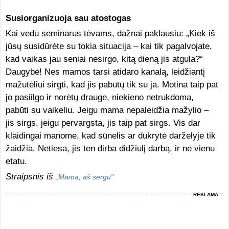
Susiorganizuoja sau atostogas
Kai vedu seminarus tėvams, dažnai paklausiu: „Kiek iš
jūsų susidūrėte su tokia situacija – kai tik pagalvojate,
kad vaikas jau seniai nesirgo, kitą dieną jis atgula?“
Daugybė! Nes mamos tarsi atidaro kanalą, leidžiantį
mažutėliui sirgti, kad jis pabūtų tik su ja. Motina taip pat
jo pasiilgo ir norėtų drauge, niekieno netrukdoma,
pabūti su vaikeliu. Jeigu mama nepaleidžia mažylio –
jis sirgs, jeigu pervargsta, jis taip pat sirgs. Vis dar
klaidingai manome, kad sūnelis ar dukrytė darželyje tik
žaidžia. Netiesa, jis ten dirba didžiulį darbą, ir ne vienu
etatu.
Straipsnis iš
„Mama, aš sergu"
REKLAMA