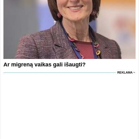
Ar migreną vaikas gali išaugti?
REKLAMA