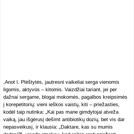
,Anot I. Plėštytės, jautresni vaikeliai serga vienomis
ligomis, aktyvūs – kitomis. Vaizdžiai tariant, jei per
dažnai sergame, blogai mokomės, pagalbos kreipsimės
į korepetitorių: vieni ieškos vaistų, kiti – priežasties,
kodėl taip nutinka: „Kai pas mane gimdytojai atveža
vaiką, jau išgėrusį dešimt antibiotikų dozių, bet vis dar
nepasveikusį, ir klausia: „Daktare, kas su mumis