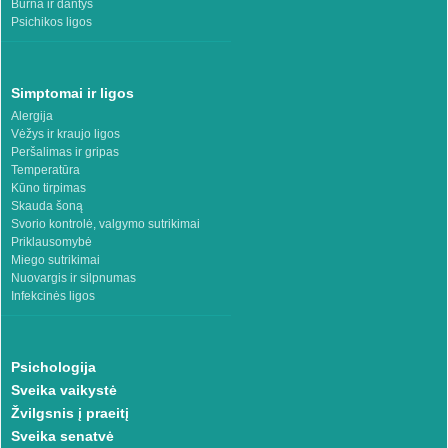
Burna ir dantys
Psichikos ligos
Simptomai ir ligos
Alergija
Vėžys ir kraujo ligos
Peršalimas ir gripas
Temperatūra
Kūno tirpimas
Skauda šoną
Svorio kontrolė, valgymo sutrikimai
Priklausomybė
Miego sutrikimai
Nuovargis ir silpnumas
Infekcinės ligos
Psichologija
Sveika vaikystė
Žvilgsnis į praeitį
Sveika senatvė