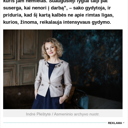
kuris jam nemielas. Suaugusieji lygiai taip pat
suserga, kai nenori į darbą”, – sako gydytoja, ir
priduria, kad šį kartą kalbės ne apie rimtas ligas,
kurios, žinoma, reikalauja intensyvaus gydymo.
Indrė Plėštytė / Asmeninio archyvo nuotr.
REKLAMA