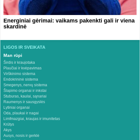
Energiniai gėrimai: vaikams pakenkti gali ir viena
skardinė
LIGOS IR SVEIKATA
Man rūpi
Širdis ir kraujotaka
Plaučiai ir kvėpavimas
Virškinimo sistema
Endokrininė sistema
Smegenys, nervų sistema
Šlapimo organai ir inkstai
Stuburas, kaulai, sąnariai
Raumenys ir sausgyslės
Lytiniai organai
Oda, plaukai ir nagai
Limfmazgiai, kraujas ir imunitetas
Krūtys
Akys
Ausys, nosis ir gerklė