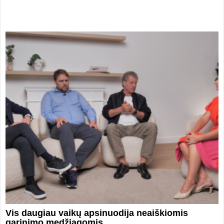
Vis daugiau vaikų apsinuodija neaiškiomis
garinimo medžiagomis