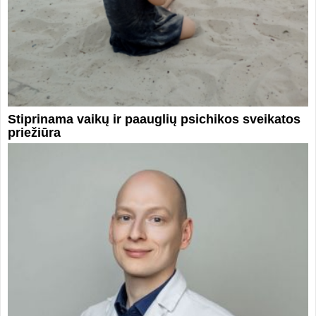
Stiprinama vaikų ir paauglių psichikos sveikatos
priežiūra