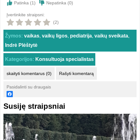
Patinka (
1
)
Nepatinka (
0
)
Įvertinkite straipsni:
(2)
Žymos:
vaikas
,
vaikų ligos
,
pediatrija
,
vaikų sveikata
,
Indrė Plėštytė
Kategorijos:
Konsultuoja specialistas
skaityti komentarus (0)
Rašyti komentarą
Pasidalinti su draugais
Susiję straipsniai