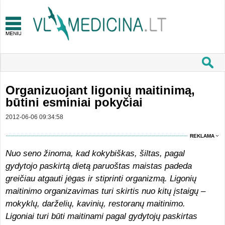
Organizuojant ligonių maitinimą,
būtini esminiai pokyčiai
2012-06-06 09:34:58
REKLAMA
Nuo seno žinoma, kad kokybiškas, šiltas, pagal
gydytojo paskirtą dietą paruoštas maistas padeda
greičiau atgauti jėgas ir stiprinti organizmą. Ligonių
maitinimo organizavimas turi skirtis nuo kitų įstaigų –
mokyklų, darželių, kavinių, restoranų maitinimo.
Ligoniai turi būti maitinami pagal gydytojų paskirtas