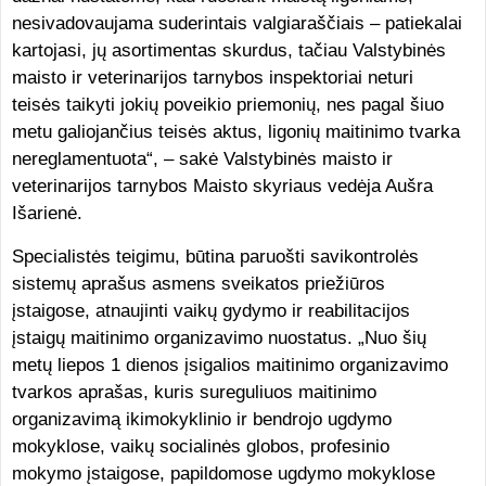
nesivadovaujama suderintais valgiaraščiais – patiekalai
kartojasi, jų asortimentas skurdus, tačiau Valstybinės
maisto ir veterinarijos tarnybos inspektoriai neturi
teisės taikyti jokių poveikio priemonių, nes pagal šiuo
metu galiojančius teisės aktus, ligonių maitinimo tvarka
nereglamentuota“, – sakė Valstybinės maisto ir
veterinarijos tarnybos Maisto skyriaus vedėja Aušra
Išarienė.
Specialistės teigimu, būtina paruošti savikontrolės
sistemų aprašus asmens sveikatos priežiūros
įstaigose, atnaujinti vaikų gydymo ir reabilitacijos
įstaigų maitinimo organizavimo nuostatus. „Nuo šių
metų liepos 1 dienos įsigalios maitinimo organizavimo
tvarkos aprašas, kuris sureguliuos maitinimo
organizavimą ikimokyklinio ir bendrojo ugdymo
mokyklose, vaikų socialinės globos, profesinio
mokymo įstaigose, papildomose ugdymo mokyklose