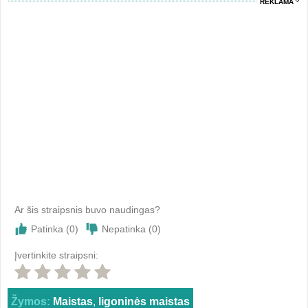
REKLAMA
Ar šis straipsnis buvo naudingas?
Patinka (
0
)
Nepatinka (
0
)
Įvertinkite straipsni:
Žymos:
Maistas
,
ligoninės maistas