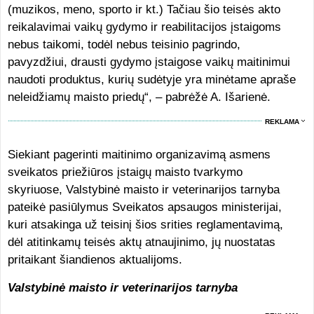
(muzikos, meno, sporto ir kt.) Tačiau šio teisės akto
reikalavimai vaikų gydymo ir reabilitacijos įstaigoms
nebus taikomi, todėl nebus teisinio pagrindo,
pavyzdžiui, drausti gydymo įstaigose vaikų maitinimui
naudoti produktus, kurių sudėtyje yra minėtame apraše
neleidžiamų maisto priedų“, – pabrėžė A. Išarienė.
REKLAMA
Siekiant pagerinti maitinimo organizavimą asmens
sveikatos priežiūros įstaigų maisto tvarkymo
skyriuose, Valstybinė maisto ir veterinarijos tarnyba
pateikė pasiūlymus Sveikatos apsaugos ministerijai,
kuri atsakinga už teisinį šios srities reglamentavimą,
dėl atitinkamų teisės aktų atnaujinimo, jų nuostatas
pritaikant šiandienos aktualijoms.
Valstybinė maisto ir veterinarijos tarnyba