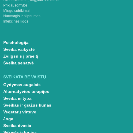
Priklausomybė
Miego sutrikimai
Nuovargis ir silpnumas
Infekcinės ligos
Psichologija
Sveika vaikystė
Žvilgsnis į praeitį
Sveika senatvė
SVEIKATA BE VAISTŲ
Gydymas augalais
Alternatyvios terapijos
Sveika mityba
Sveikas ir gražus kūnas
Vegetarų virtuvė
Joga
Sveika dvasia
Sėkmės istorijos