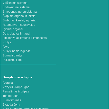
Virškinimo sistema
Endokrininė sistema
Smegenys, nervų sistema
Šlapimo organai ir inkstai
Stuburas, kaulai, sąnariai
Raumenys ir sausgyslės
Lytiniai organai
Oda, plaukai ir nagai
Limfmazgiai, kraujas ir imunitetas
Krūtys
Akys
Ausys, nosis ir gerklė
Burna ir dantys
Psichikos ligos
Simptomai ir ligos
Alergija
Vėžys ir kraujo ligos
Peršalimas ir gripas
Temperatūra
Kūno tirpimas
Skauda šoną
Svorio kontrolė, valgymo sutrikimai