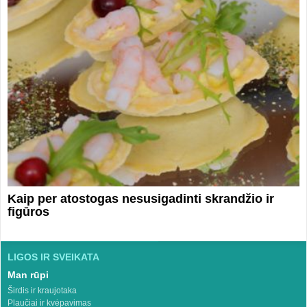
Kaip per atostogas nesusigadinti skrandžio ir
figūros
LIGOS IR SVEIKATA
Man rūpi
Širdis ir kraujotaka
Plaučiai ir kvėpavimas