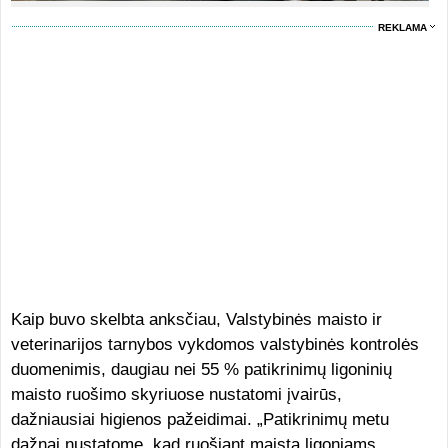
REKLAMA
Kaip buvo skelbta anksčiau, Valstybinės maisto ir
veterinarijos tarnybos vykdomos valstybinės kontrolės
duomenimis, daugiau nei 55 % patikrinimų ligoninių
maisto ruošimo skyriuose nustatomi įvairūs,
dažniausiai higienos pažeidimai. „Patikrinimų metu
dažnai nustatome, kad ruošiant maistą ligoniams,