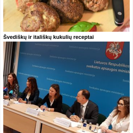
Švediškų ir itališkų kukulių receptai