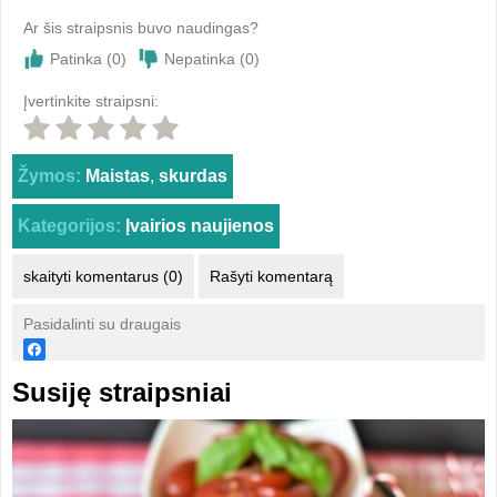
Ar šis straipsnis buvo naudingas?
Patinka (
0
)
Nepatinka (
0
)
Įvertinkite straipsni:
Žymos:
Maistas
,
skurdas
Kategorijos:
Įvairios naujienos
skaityti komentarus (0)
Rašyti komentarą
Pasidalinti su draugais
Susiję straipsniai