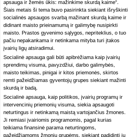
apsauga ir žemės ūkis: mažinkime skurdą kaime“.
Šiais metais ši tema buvo pasirinkta siekiant išryškinti
socialinės apsaugos svarbą mažinant skurdą kaime ir
didinant maisto prieinamumą ir galimybę nusipirkti
maisto. Prastos gyvenimo sąlygos, nepriteklius, o tuo
pačiu nepakankama ir netinkama mityba turi įtakos
įvairių ligų atsiradimui.
Socialinė apsauga gali būti apibrėžiama kaip įvairių
sprendimų visuma, pavyzdžiui, darbo galimybės,
maisto teikimas, pinigai ir kitos priemonės, skirtos
remti pažeidžiamas gyventojų grupes siekiant mažinti
skurdą ir badą.
Socialinė apsauga, kaip politikos, įvairių programų ir
intervencinių priemonių visuma, siekia apsaugoti
neturtingus ir netinkamą maistą vartojančius žmones.
Ji remiasi įvairiomis programomis, pagal kurias
teikiama finansinė parama neturtingoms,
pažeidžiamoms žmonių grupėms, siekiant padidinti jų