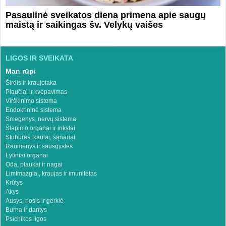
Pasaulinė sveikatos diena primena apie saugų
maistą ir saikingas šv. Velykų vaišes
LIGOS IR SVEIKATA
Man rūpi
Širdis ir kraujotaka
Plaučiai ir kvėpavimas
Virškinimo sistema
Endokrininė sistema
Smegenys, nervų sistema
Šlapimo organai ir inkstai
Stuburas, kaulai, sąnariai
Raumenys ir sausgyslės
Lytiniai organai
Oda, plaukai ir nagai
Limfmazgiai, kraujas ir imunitetas
Krūtys
Akys
Ausys, nosis ir gerklė
Burna ir dantys
Psichikos ligos