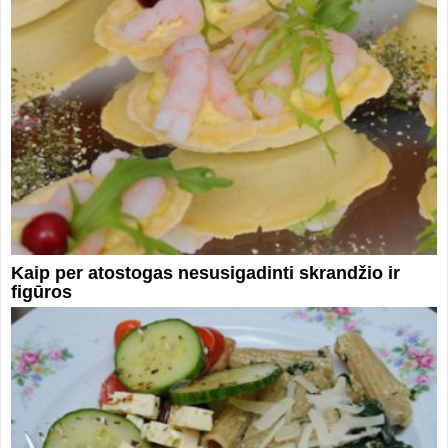
Kaip per atostogas nesusigadinti skrandžio ir
figūros