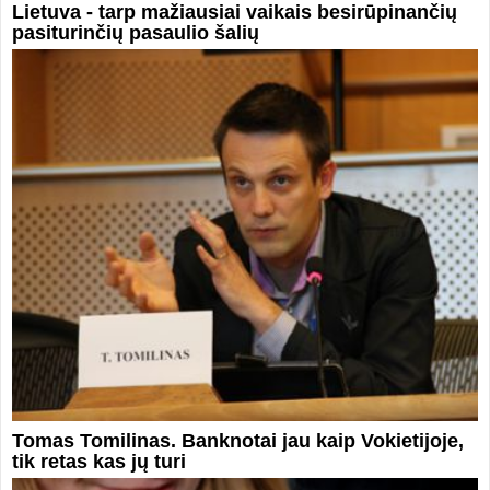
Lietuva - tarp mažiausiai vaikais besirūpinančių
pasiturinčių pasaulio šalių
Tomas Tomilinas. Banknotai jau kaip Vokietijoje,
tik retas kas jų turi