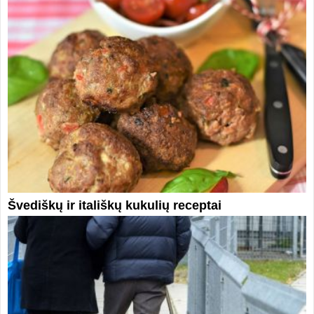
Švediškų ir itališkų kukulių receptai