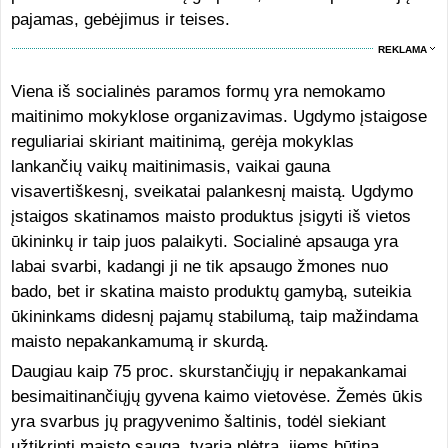
pajamas, gebėjimus ir teises.
REKLAMA
Viena iš socialinės paramos formų yra nemokamo
maitinimo mokyklose organizavimas. Ugdymo įstaigose
reguliariai skiriant maitinimą, gerėja mokyklas
lankančių vaikų maitinimasis, vaikai gauna
visavertiškesnį, sveikatai palankesnį maistą. Ugdymo
įstaigos skatinamos maisto produktus įsigyti iš vietos
ūkininkų ir taip juos palaikyti. Socialinė apsauga yra
labai svarbi, kadangi ji ne tik apsaugo žmones nuo
bado, bet ir skatina maisto produktų gamybą, suteikia
ūkininkams didesnį pajamų stabilumą, taip mažindama
maisto nepakankamumą ir skurdą.
Daugiau kaip 75 proc. skurstančiųjų ir nepakankamai
besimaitinančiųjų gyvena kaimo vietovėse. Žemės ūkis
yra svarbus jų pragyvenimo šaltinis, todėl siekiant
užtikrinti maisto saugą, tvarią plėtrą, jiems būtina