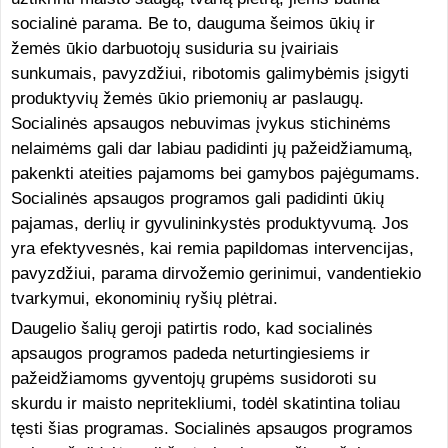
socialinė parama. Be to, dauguma šeimos ūkių ir
žemės ūkio darbuotojų susiduria su įvairiais
sunkumais, pavyzdžiui, ribotomis galimybėmis įsigyti
produktyvių žemės ūkio priemonių ar paslaugų.
Socialinės apsaugos nebuvimas įvykus stichinėms
nelaimėms gali dar labiau padidinti jų pažeidžiamumą,
pakenkti ateities pajamoms bei gamybos pajėgumams.
Socialinės apsaugos programos gali padidinti ūkių
pajamas, derlių ir gyvulininkystės produktyvumą. Jos
yra efektyvesnės, kai remia papildomas intervencijas,
pavyzdžiui, parama dirvožemio gerinimui, vandentiekio
tvarkymui, ekonominių ryšių plėtrai.
Daugelio šalių geroji patirtis rodo, kad socialinės
apsaugos programos padeda neturtingiesiems ir
pažeidžiamoms gyventojų grupėms susidoroti su
skurdu ir maisto nepritekliumi, todėl skatintina toliau
tęsti šias programas. Socialinės apsaugos programos