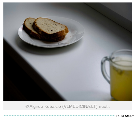
© Algirdo Kubaičio (VLMEDICINA.LT) nuotr.
REKLAMA