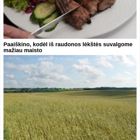
Paaiškino, kodėl iš raudonos lėkštės suvalgome
mažiau maisto