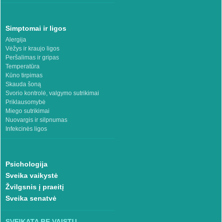
Simptomai ir ligos
Alergija
Vėžys ir kraujo ligos
Peršalimas ir gripas
Temperatūra
Kūno tirpimas
Skauda šoną
Svorio kontrolė, valgymo sutrikimai
Priklausomybė
Miego sutrikimai
Nuovargis ir silpnumas
Infekcinės ligos
Psichologija
Sveika vaikystė
Žvilgsnis į praeitį
Sveika senatvė
SVEIKATA BE VAISTŲ