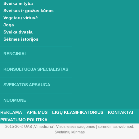
Sveika mityba
Sveikas ir gražus kūnas
Vegetarų virtuvė
Joga
Sveika dvasia
Sėkmės istorijos
RENGINIAI
KONSULTUOJA SPECIALISTAS
SVEIKATOS APSAUGA
NUOMONĖ
REKLAMA
APIE MUS
LIGŲ KLASIFIKATORIUS
KONTAKTAI
PRIVATUMO POLITIKA
2015-20 © UAB „Vlmedicina“. Visos teises saugomos
|
sprendimas webmod:
Svetainių kūrimas