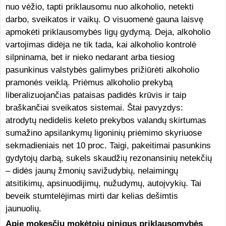
nuo vėžio, tapti priklausomu nuo alkoholio, netekti
darbo, sveikatos ir vaikų. O visuomenė gauna laisvę
apmokėti priklausomybės ligų gydymą. Deja, alkoholio
vartojimas didėja ne tik tada, kai alkoholio kontrolė
silpninama, bet ir nieko nedarant arba tiesiog
pasunkinus valstybės galimybes prižiūrėti alkoholio
pramonės veiklą. Priėmus alkoholio prekybą
liberalizuojančias pataisas padidės krūvis ir taip
braškančiai sveikatos sistemai. Štai pavyzdys:
atrodytų nedidelis keleto prekybos valandų skirtumas
sumažino apsilankymų ligoninių priėmimo skyriuose
sekmadieniais net 10 proc. Taigi, pakeitimai pasunkins
gydytojų darbą, sukels skaudžių rezonansinių netekčių
– didės jaunų žmonių savižudybių, nelaimingų
atsitikimų, apsinuodijimų, nužudymų, autoįvykių. Tai
beveik stumtelėjimas mirti dar kelias dešimtis
jaunuolių.
Apie mokesčių mokėtojų pinigus priklausomybės