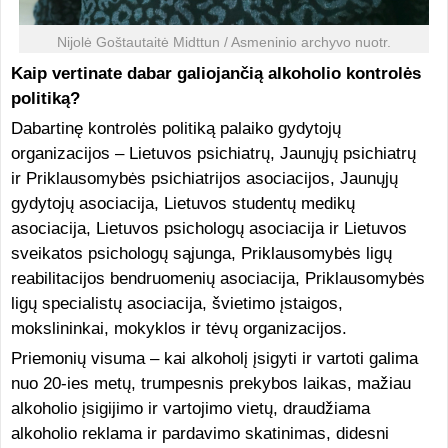
Nijolė Goštautaitė Midttun / Asmeninio archyvo nuotr.
Kaip vertinate dabar galiojančią alkoholio kontrolės
politiką?
Dabartinę kontrolės politiką palaiko gydytojų
organizacijos – Lietuvos psichiatrų, Jaunųjų psichiatrų
ir Priklausomybės psichiatrijos asociacijos, Jaunųjų
gydytojų asociacija, Lietuvos studentų medikų
asociacija, Lietuvos psichologų asociacija ir Lietuvos
sveikatos psichologų sąjunga, Priklausomybės ligų
reabilitacijos bendruomenių asociacija, Priklausomybės
ligų specialistų asociacija, švietimo įstaigos,
mokslininkai, mokyklos ir tėvų organizacijos.
Priemonių visuma – kai alkoholį įsigyti ir vartoti galima
nuo 20-ies metų, trumpesnis prekybos laikas, mažiau
alkoholio įsigijimo ir vartojimo vietų, draudžiama
alkoholio reklama ir pardavimo skatinimas, didesni