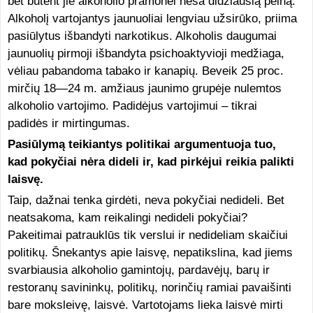
bet būtent jie alkoholio pramonei neša didžiausią pelną.
Alkoholį vartojantys jaunuoliai lengviau užsirūko, priima
pasiūlytus išbandyti narkotikus. Alkoholis daugumai
jaunuolių pirmoji išbandyta psichoaktyvioji medžiaga,
vėliau pabandoma tabako ir kanapių. Beveik 25 proc.
mirčių 18—24 m. amžiaus jaunimo grupėje nulemtos
alkoholio vartojimo. Padidėjus vartojimui – tikrai
padidės ir mirtingumas.
Pasiūlymą teikiantys politikai argumentuoja tuo,
kad pokyčiai nėra dideli ir, kad pirkėjui reikia palikti
laisvę.
Taip, dažnai tenka girdėti, neva pokyčiai nedideli. Bet
neatsakoma, kam reikalingi nedideli pokyčiai?
Pakeitimai patrauklūs tik verslui ir nedideliam skaičiui
politikų. Šnekantys apie laisvę, nepatikslina, kad jiems
svarbiausia alkoholio gamintojų, pardavėjų, barų ir
restoranų savininkų, politikų, norinčių ramiai pavaišinti
bare moksleivę, laisvė. Vartotojams lieka laisvė mirti