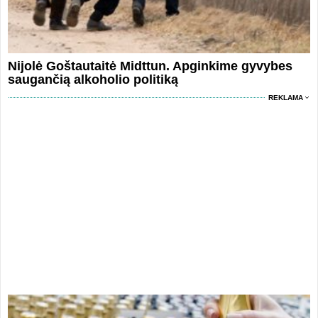
Nijolė Goštautaitė Midttun. Apginkime gyvybes
saugančią alkoholio politiką
REKLAMA