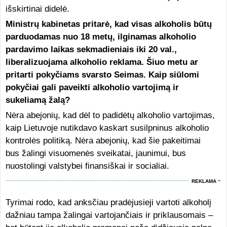
išskirtinai didelė.
Ministrų kabinetas pritarė, kad visas alkoholis būtų
parduodamas nuo 18 metų, ilginamas alkoholio
pardavimo laikas sekmadieniais iki 20 val.,
liberalizuojama alkoholio reklama. Šiuo metu ar
pritarti pokyčiams svarsto Seimas. Kaip siūlomi
pokyčiai gali paveikti alkoholio vartojimą ir
sukeliamą žalą?
Nėra abejonių, kad dėl to padidėtų alkoholio vartojimas,
kaip Lietuvoje nutikdavo kaskart susilpninus alkoholio
kontrolės politiką. Nėra abejonių, kad šie pakeitimai
bus žalingi visuomenės sveikatai, jaunimui, bus
nuostolingi valstybei finansiškai ir socialiai.
REKLAMA
Tyrimai rodo, kad anksčiau pradėjusieji vartoti alkoholį
dažniau tampa žalingai vartojančiais ir priklausomais –