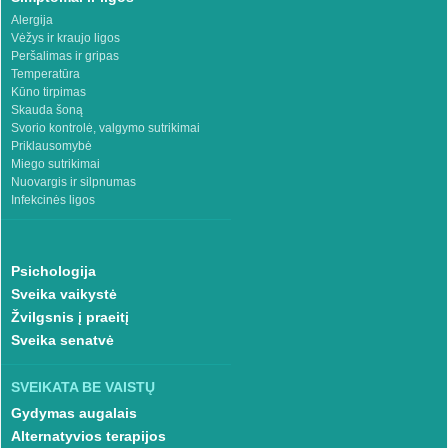
Alergija
Vėžys ir kraujo ligos
Peršalimas ir gripas
Temperatūra
Kūno tirpimas
Skauda šoną
Svorio kontrolė, valgymo sutrikimai
Priklausomybė
Miego sutrikimai
Nuovargis ir silpnumas
Infekcinės ligos
Psichologija
Sveika vaikystė
Žvilgsnis į praeitį
Sveika senatvė
SVEIKATA BE VAISTŲ
Gydymas augalais
Alternatyvios terapijos