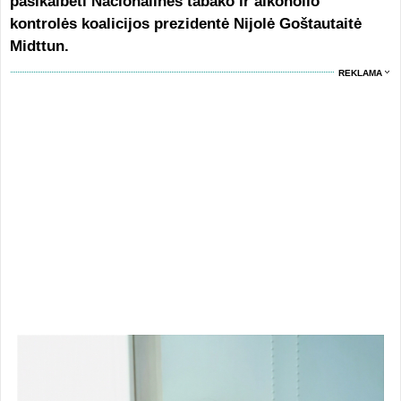
pasikalbėti Nacionalinės tabako ir alkoholio
kontrolės koalicijos prezidentė Nijolė Goštautaitė
Midttun.
REKLAMA