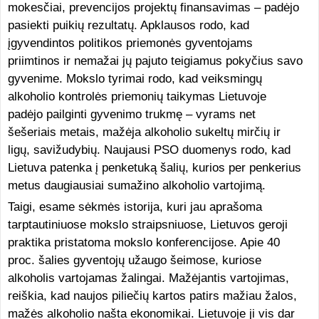
mokesčiai, prevencijos projektų finansavimas – padėjo
pasiekti puikių rezultatų. Apklausos rodo, kad
įgyvendintos politikos priemonės gyventojams
priimtinos ir nemažai jų pajuto teigiamus pokyčius savo
gyvenime. Mokslo tyrimai rodo, kad veiksmingų
alkoholio kontrolės priemonių taikymas Lietuvoje
padėjo pailginti gyvenimo trukmę – vyrams net
šešeriais metais, mažėja alkoholio sukeltų mirčių ir
ligų, savižudybių. Naujausi PSO duomenys rodo, kad
Lietuva patenka į penketuką šalių, kurios per penkerius
metus daugiausiai sumažino alkoholio vartojimą.
Taigi, esame sėkmės istorija, kuri jau aprašoma
tarptautiniuose mokslo straipsniuose, Lietuvos geroji
praktika pristatoma mokslo konferencijose. Apie 40
proc. šalies gyventojų užaugo šeimose, kuriose
alkoholis vartojamas žalingai. Mažėjantis vartojimas,
reiškia, kad naujos piliečių kartos patirs mažiau žalos,
mažės alkoholio našta ekonomikai. Lietuvoje ji vis dar