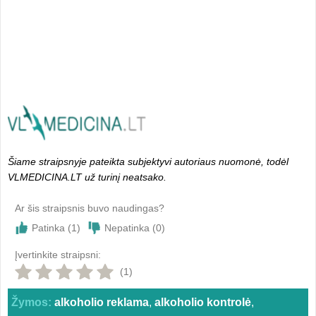
Šiame straipsnyje pateikta subjektyvi autoriaus nuomonė, todėl
VLMEDICINA.LT už turinį neatsako.
Ar šis straipsnis buvo naudingas?
Patinka (
1
)
Nepatinka (
0
)
Įvertinkite straipsni:
(1)
Žymos:
alkoholio reklama
,
alkoholio kontrolė
,