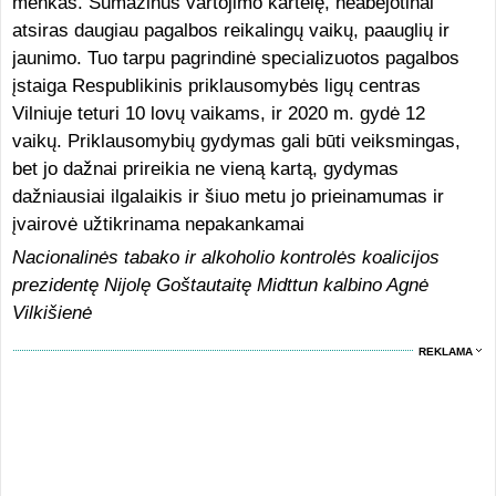
menkas. Sumažinus vartojimo kartelę, neabejotinai
atsiras daugiau pagalbos reikalingų vaikų, paauglių ir
jaunimo. Tuo tarpu pagrindinė specializuotos pagalbos
įstaiga Respublikinis priklausomybės ligų centras
Vilniuje teturi 10 lovų vaikams, ir 2020 m. gydė 12
vaikų. Priklausomybių gydymas gali būti veiksmingas,
bet jo dažnai prireikia ne vieną kartą, gydymas
dažniausiai ilgalaikis ir šiuo metu jo prieinamumas ir
įvairovė užtikrinama nepakankamai
Nacionalinės tabako ir alkoholio kontrolės koalicijos
prezidentę Nijolę Goštautaitę Midttun kalbino Agnė
Vilkišienė
REKLAMA