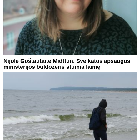
Nijolė Goštautaitė Midttun. Sveikatos apsaugos
ministerijos buldozeris stumia laimę