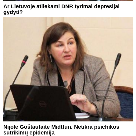
Ar Lietuvoje atliekami DNR tyrimai depresijai
gydyti?
Nijolė Goštautaitė Midttun. Netikra psichikos
sutrikimų epidemija