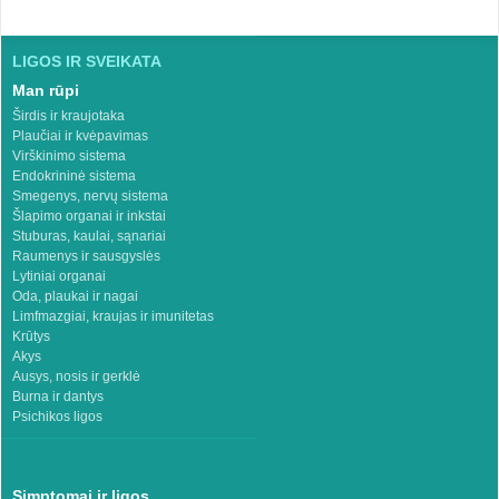
LIGOS IR SVEIKATA
Man rūpi
Širdis ir kraujotaka
Plaučiai ir kvėpavimas
Virškinimo sistema
Endokrininė sistema
Smegenys, nervų sistema
Šlapimo organai ir inkstai
Stuburas, kaulai, sąnariai
Raumenys ir sausgyslės
Lytiniai organai
Oda, plaukai ir nagai
Limfmazgiai, kraujas ir imunitetas
Krūtys
Akys
Ausys, nosis ir gerklė
Burna ir dantys
Psichikos ligos
Simptomai ir ligos