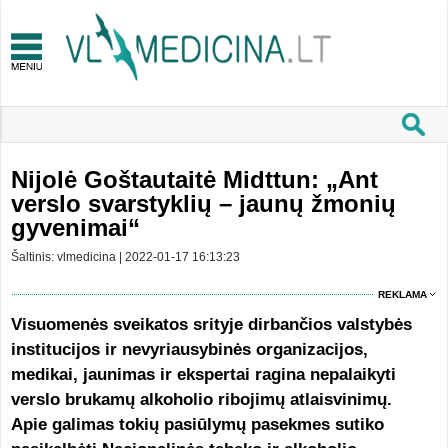
Nijolė Goštautaitė Midttun: „Ant
verslo svarstyklių – jaunų žmonių
gyvenimai“
Šaltinis: vlmedicina | 2022-01-17 16:13:23
REKLAMA
Visuomenės sveikatos srityje dirbančios valstybės
institucijos ir nevyriausybinės organizacijos,
medikai, jaunimas ir ekspertai ragina nepalaikyti
verslo brukamų alkoholio ribojimų atlaisvinimų.
Apie galimas tokių pasiūlymų pasekmes sutiko