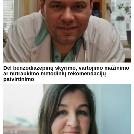
Dėl benzodiazepinų skyrimo, vartojimo mažinimo
ar nutraukimo metodinių rekomendacijų
patvirtinimo