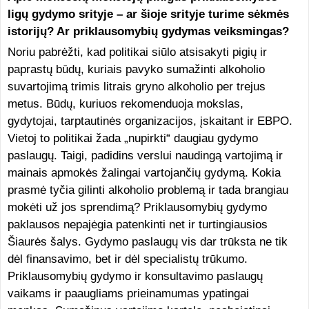
ligų gydymo srityje – ar šioje srityje turime sėkmės
istorijų? Ar priklausomybių gydymas veiksmingas?
Noriu pabrėžti, kad politikai siūlo atsisakyti pigių ir
paprastų būdų, kuriais pavyko sumažinti alkoholio
suvartojimą trimis litrais gryno alkoholio per trejus
metus. Būdų, kuriuos rekomenduoja mokslas,
gydytojai, tarptautinės organizacijos, įskaitant ir EBPO.
Vietoj to politikai žada „nupirkti“ daugiau gydymo
paslaugų. Taigi, padidins verslui naudingą vartojimą ir
mainais apmokės žalingai vartojančių gydymą. Kokia
prasmė tyčia gilinti alkoholio problemą ir tada brangiau
mokėti už jos sprendimą? Priklausomybių gydymo
paklausos nepajėgia patenkinti net ir turtingiausios
Šiaurės šalys. Gydymo paslaugų vis dar trūksta ne tik
dėl finansavimo, bet ir dėl specialistų trūkumo.
Priklausomybių gydymo ir konsultavimo paslaugų
vaikams ir paaugliams prieinamumas ypatingai