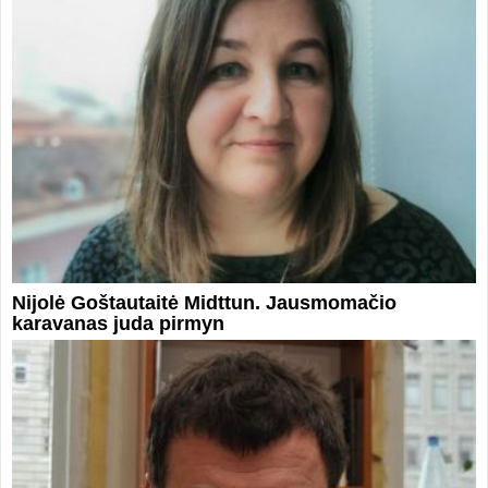
Nijolė Goštautaitė Midttun. Jausmomačio
karavanas juda pirmyn