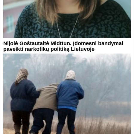
Nijolė Goštautaitė Midttun. Įdomesni bandymai
paveikti narkotikų politiką Lietuvoje