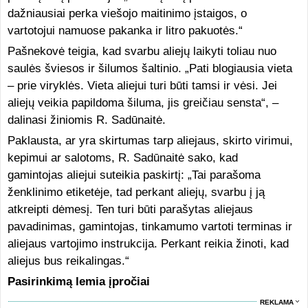
dažniausiai perka viešojo maitinimo įstaigos, o
vartotojui namuose pakanka ir litro pakuotės.“
Pašnekovė teigia, kad svarbu aliejų laikyti toliau nuo
saulės šviesos ir šilumos šaltinio. „Pati blogiausia vieta
– prie viryklės. Vieta aliejui turi būti tamsi ir vėsi. Jei
aliejų veikia papildoma šiluma, jis greičiau sensta“, –
dalinasi žiniomis R. Sadūnaitė.
Paklausta, ar yra skirtumas tarp aliejaus, skirto virimui,
kepimui ar salotoms, R. Sadūnaitė sako, kad
gamintojas aliejui suteikia paskirtį: „Tai parašoma
ženklinimo etiketėje, tad perkant aliejų, svarbu į ją
atkreipti dėmesį. Ten turi būti parašytas aliejaus
pavadinimas, gamintojas, tinkamumo vartoti terminas ir
aliejaus vartojimo instrukcija. Perkant reikia žinoti, kad
aliejus bus reikalingas.“
Pasirinkimą lemia įpročiai
REKLAMA