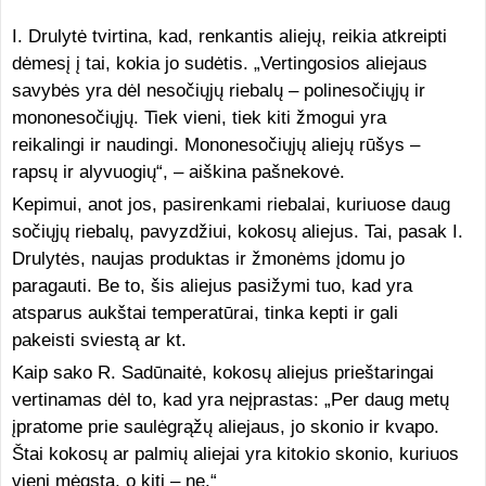
I. Drulytė tvirtina, kad, renkantis aliejų, reikia atkreipti
dėmesį į tai, kokia jo sudėtis. „Vertingosios aliejaus
savybės yra dėl nesočiųjų riebalų – polinesočiųjų ir
mononesočiųjų. Tiek vieni, tiek kiti žmogui yra
reikalingi ir naudingi. Mononesočiųjų aliejų rūšys –
rapsų ir alyvuogių“, – aiškina pašnekovė.
Kepimui, anot jos, pasirenkami riebalai, kuriuose daug
sočiųjų riebalų, pavyzdžiui, kokosų aliejus. Tai, pasak I.
Drulytės, naujas produktas ir žmonėms įdomu jo
paragauti. Be to, šis aliejus pasižymi tuo, kad yra
atsparus aukštai temperatūrai, tinka kepti ir gali
pakeisti sviestą ar kt.
Kaip sako R. Sadūnaitė, kokosų aliejus prieštaringai
vertinamas dėl to, kad yra neįprastas: „Per daug metų
įpratome prie saulėgrąžų aliejaus, jo skonio ir kvapo.
Štai kokosų ar palmių aliejai yra kitokio skonio, kuriuos
vieni mėgsta, o kiti – ne.“