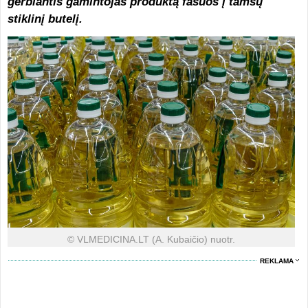
gerbiantis gamintojas produktą fasuos į tamsų
stiklinį butelį.
© VLMEDICINA.LT (A. Kubaičio) nuotr.
REKLAMA