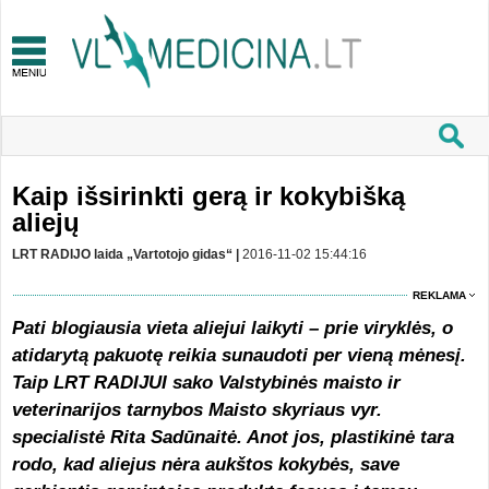
Kaip išsirinkti gerą ir kokybišką
aliejų
LRT RADIJO laida „Vartotojo gidas“ |
2016-11-02 15:44:16
REKLAMA
Pati blogiausia vieta aliejui laikyti – prie viryklės, o
atidarytą pakuotę reikia sunaudoti per vieną mėnesį.
Taip LRT RADIJUI sako Valstybinės maisto ir
veterinarijos tarnybos Maisto skyriaus vyr.
specialistė Rita Sadūnaitė. Anot jos, plastikinė tara
rodo, kad aliejus nėra aukštos kokybės, save