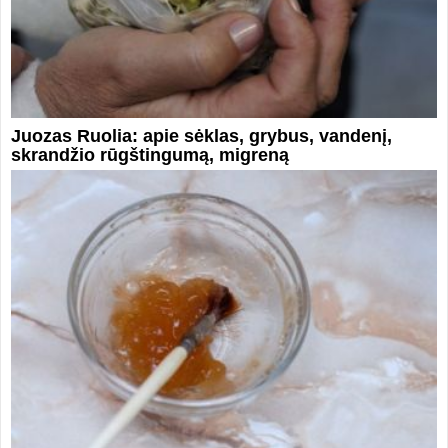
Juozas Ruolia: apie sėklas, grybus, vandenį,
skrandžio rūgštingumą, migreną