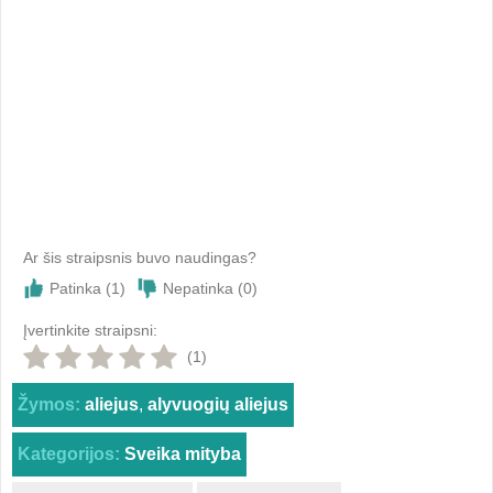
Ar šis straipsnis buvo naudingas?
Patinka (
1
)
Nepatinka (
0
)
Įvertinkite straipsni:
(1)
Žymos:
aliejus
,
alyvuogių aliejus
Kategorijos:
Sveika mityba