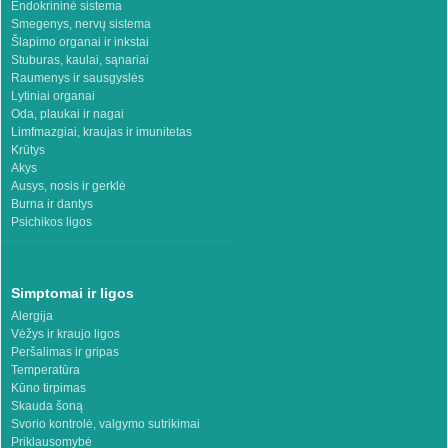
Endokrininė sistema
Smegenys, nervų sistema
Šlapimo organai ir inkstai
Stuburas, kaulai, sąnariai
Raumenys ir sausgyslės
Lytiniai organai
Oda, plaukai ir nagai
Limfmazgiai, kraujas ir imunitetas
Krūtys
Akys
Ausys, nosis ir gerklė
Burna ir dantys
Psichikos ligos
Simptomai ir ligos
Alergija
Vėžys ir kraujo ligos
Peršalimas ir gripas
Temperatūra
Kūno tirpimas
Skauda šoną
Svorio kontrolė, valgymo sutrikimai
Priklausomybė