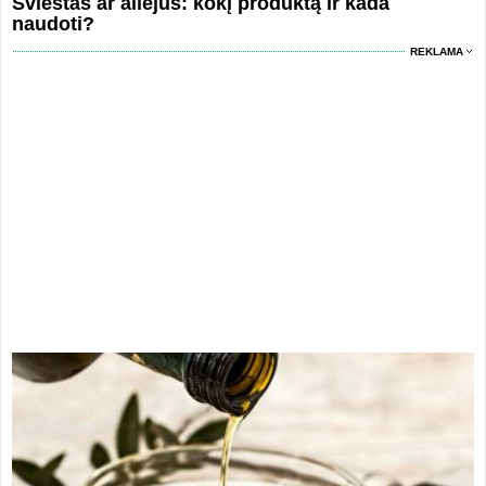
Sviestas ar aliejus: kokį produktą ir kada
naudoti?
REKLAMA