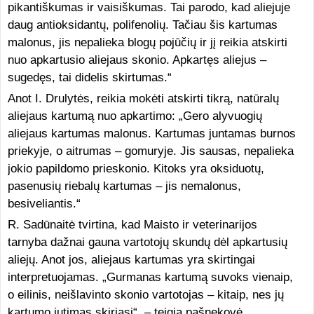
pikantiškumas ir vaisiškumas. Tai parodo, kad aliejuje
daug antioksidantų, polifenolių. Tačiau šis kartumas
malonus, jis nepalieka blogų pojūčių ir jį reikia atskirti
nuo apkartusio aliejaus skonio. Apkartęs aliejus –
sugedęs, tai didelis skirtumas.“
Anot I. Drulytės, reikia mokėti atskirti tikrą, natūralų
aliejaus kartumą nuo apkartimo: „Gero alyvuogių
aliejaus kartumas malonus. Kartumas juntamas burnos
priekyje, o aitrumas – gomuryje. Jis sausas, nepalieka
jokio papildomo prieskonio. Kitoks yra oksiduotų,
pasenusių riebalų kartumas – jis nemalonus,
besiveliantis.“
R. Sadūnaitė tvirtina, kad Maisto ir veterinarijos
tarnyba dažnai gauna vartotojų skundų dėl apkartusių
aliejų. Anot jos, aliejaus kartumas yra skirtingai
interpretuojamas. „Gurmanas kartumą suvoks vienaip,
o eilinis, neišlavinto skonio vartotojas – kitaip, nes jų
kartumo jutimas skiriasi“, – teigia pašnekovė.