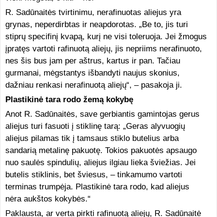
R. Sadūnaitės tvirtinimu, nerafinuotas aliejus yra
grynas, neperdirbtas ir neapdorotas. „Be to, jis turi
stiprų specifinį kvapą, kurį ne visi toleruoja. Jei žmogus
įpratęs vartoti rafinuotą aliejų, jis nepriims nerafinuoto,
nes šis bus jam per aštrus, kartus ir pan. Tačiau
gurmanai, mėgstantys išbandyti naujus skonius,
dažniau renkasi nerafinuotą aliejų“, – pasakoja ji.
Plastikinė tara rodo žemą kokybę
Anot R. Sadūnaitės, save gerbiantis gamintojas gerus
aliejus turi fasuoti į stiklinę tarą: „Geras alyvuogių
aliejus pilamas tik į tamsaus stiklo butelius arba
sandarią metalinę pakuotę. Tokios pakuotės apsaugo
nuo saulės spindulių, aliejus ilgiau lieka šviežias. Jei
butelis stiklinis, bet šviesus, – tinkamumo vartoti
terminas trumpėja. Plastikinė tara rodo, kad aliejus
nėra aukštos kokybės.“
Paklausta, ar verta pirkti rafinuotą aliejų, R. Sadūnaitė