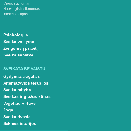
Miego sutrikimai
Nuovargis ir silpnumas
Infekcinės ligos
Psichologija
Sveika vaikystė
Žvilgsnis į praeitį
Sveika senatvė
SVEIKATA BE VAISTŲ
Gydymas augalais
Alternatyvios terapijos
Sveika mityba
Sveikas ir gražus kūnas
Vegetarų virtuvė
Joga
Sveika dvasia
Sėkmės istorijos