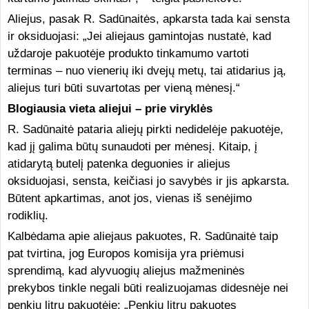
Aliejus, pasak R. Sadūnaitės, apkarsta tada kai sensta
ir oksiduojasi: „Jei aliejaus gamintojas nustatė, kad
uždaroje pakuotėje produkto tinkamumo vartoti
terminas – nuo vienerių iki dvejų metų, tai atidarius ją,
aliejus turi būti suvartotas per vieną mėnesį.“
Blogiausia vieta aliejui – prie viryklės
R. Sadūnaitė pataria aliejų pirkti nedidelėje pakuotėje,
kad jį galima būtų sunaudoti per mėnesį. Kitaip, į
atidarytą butelį patenka deguonies ir aliejus
oksiduojasi, sensta, keičiasi jo savybės ir jis apkarsta.
Būtent apkartimas, anot jos, vienas iš senėjimo
rodiklių.
Kalbėdama apie aliejaus pakuotes, R. Sadūnaitė taip
pat tvirtina, jog Europos komisija yra priėmusi
sprendimą, kad alyvuogių aliejus mažmeninės
prekybos tinkle negali būti realizuojamas didesnėje nei
penkių litrų pakuotėje: „Penkių litrų pakuotes