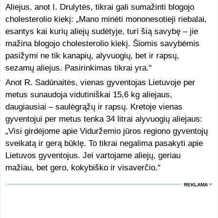
Aliejus, anot I. Drulytės, tikrai gali sumažinti blogojo
cholesterolio kiekį: „Mano minėti mononesotieji riebalai,
esantys kai kurių aliejų sudėtyje, turi šią savybę – jie
mažina blogojo cholesterolio kiekį. Šiomis savybėmis
pasižymi ne tik kanapių, alyvuogių, bet ir rapsų,
sezamų aliejus. Pasirinkimas tikrai yra.“
Anot R. Sadūnaitės, vienas gyventojas Lietuvoje per
metus sunaudoja vidutiniškai 15,6 kg aliejaus,
daugiausiai – saulėgrąžų ir rapsų. Kretoje vienas
gyventojui per metus tenka 34 litrai alyvuogių aliejaus:
„Visi girdėjome apie Viduržemio jūros regiono gyventojų
sveikatą ir gerą būklę. To tikrai negalima pasakyti apie
Lietuvos gyventojus. Jei vartojame aliejų, geriau
mažiau, bet gero, kokybiško ir visaverčio.“
REKLAMA