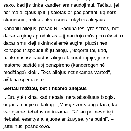
sako, kad jis tinka kasdieniam naudojimui. Tačiau, jei
norima aliejaus įpilti į salotas ar pasigaminti ką nors
skanesnio, reikia aukštesnės kokybės aliejaus.
Kanapių aliejus, pasak R. Sadūnaitės, yra senas, bet
dabar atgimęs produktas – jį naudojo mūsų protėviai, o
dabar smulkieji ūkininkai ėmė auginti pluoštines
kanapes ir spausti iš jų aliejų. „Negerai tai, kad,
patikrinus išspaustus aliejus laboratorijoje, juose
matome padidėjusį benzpireno (kancerogeninė
medžiaga) kiekį. Toks aliejus netinkamas vartoti“, –
aiškina specialistė.
Geriau mažiau, bet tinkamo aliejaus
I. Drulytė tikina, kad riebalai nėra absoliutus blogis,
organizmui jie reikalingi. „Mūsų svoris auga tada, kai
vartojame riebalus netinkamai. Tačiau polinesotieji
riebalai, esantys aliejuose ar žuvyse, yra būtini“, –
įsitikinusi pašnekovė.