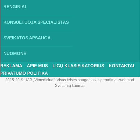
RENGINIAI
KONSULTUOJA SPECIALISTAS
SVEIKATOS APSAUGA
NUOMONĖ
REKLAMA
APIE MUS
LIGŲ KLASIFIKATORIUS
KONTAKTAI
PRIVATUMO POLITIKA
2015-20 © UAB „Vlmedicina“. Visos teises saugomos
|
sprendimas webmod:
Svetainių kūrimas