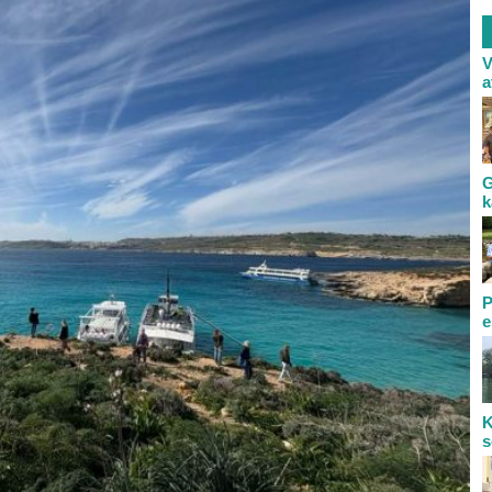
V
a
G
k
P
e
K
s