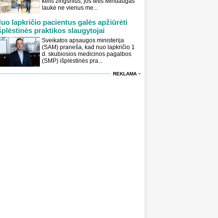
kelis žingsnius, jos tėtis Mindaugas
laukė ne vienus me...
uo lapkričio pacientus galės apžiūrėti
šplėstinės praktikos slaugytojai
Sveikatos apsaugos ministerija
(SAM) praneša, kad nuo lapkričio 1
d. skubiosios medicinos pagalbos
(SMP) išplėstinės pra...
REKLAMA