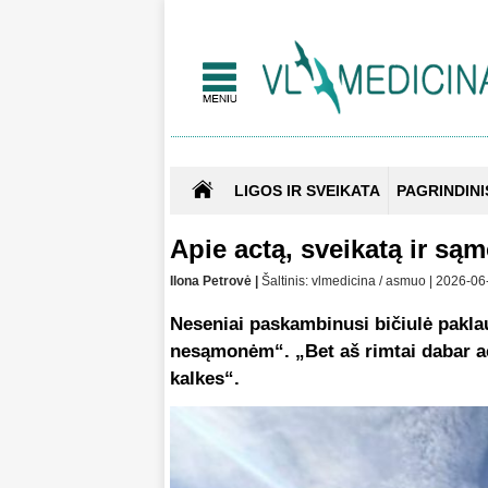
LIGOS IR SVEIKATA
PAGRINDINI
Apie actą, sveikatą ir sąm
Ilona Petrovė |
Šaltinis: vlmedicina / asmuo | 2026-0
Neseniai paskambinusi bičiulė paklau
nesąmonėm“. „Bet aš rimtai dabar act
kalkes“.