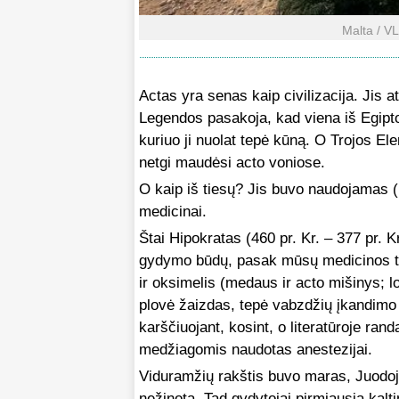
Malta / V
Actas yra senas kaip civilizacija. Jis
Legendos pasakoja, kad viena iš Egipt
kuriuo ji nuolat tepė kūną. O Trojos El
netgi maudėsi acto voniose.
O kaip iš tiesų? Jis buvo naudojamas (
medicinai.
Štai Hipokratas (460 pr. Kr. – 377 pr. K
gydymo būdų, pasak mūsų medicinos tė
ir oksimelis (medaus ir acto mišinys; l
plovė žaizdas, tepė vabzdžių įkandimo
karščiuojant, kosint, o literatūroje ran
medžiagomis naudotas anestezijai.
Viduramžių rakštis buvo maras, Juodoj
nežinota. Tad gydytojai pirmiausia kalt