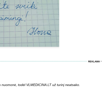
REKLAMA
aus nuomonė, todėl VLMEDICINA.LT už turinį neatsako.