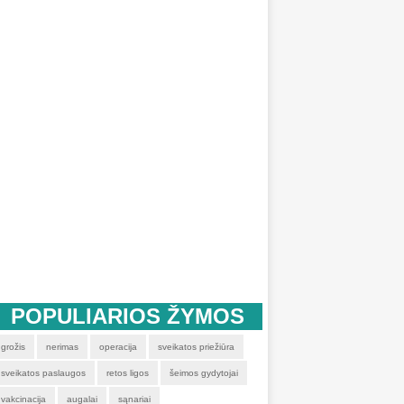
POPULIARIOS ŽYMOS
grožis
nerimas
operacija
sveikatos priežiūra
sveikatos paslaugos
retos ligos
šeimos gydytojai
vakcinacija
augalai
sąnariai