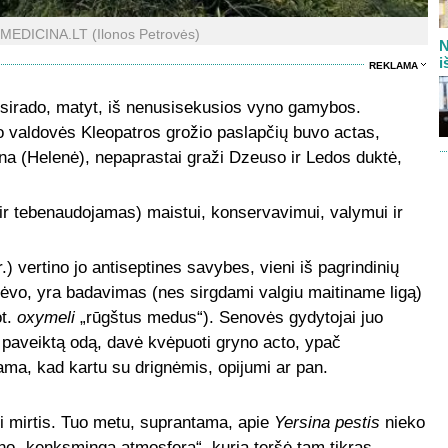
LMEDICINA.LT (Ilonos Petrovės)
N
i
REKLAMA
 atsirado, matyt, iš nenusisekusios vyno gamybos.
o valdovės Kleopatros grožio paslapčių buvo actas,
ena (Helenė), nepaprastai graži Dzeuso ir Ledos duktė,
ir tebenaudojamas) maistui, konservavimui, valymui ir
r.) vertino jo antiseptines savybes, vieni iš pagrindinių
vo, yra badavimas (nes sirgdami valgiu maitiname ligą)
ot.
oxymeli
„rūgštus medus“). Senovės gydytojai juo
 paveiktą odą, davė kvėpuoti gryno acto, ypač
dama, kad kartu su drignėmis, opijumi ar pan.
i mirtis. Tuo metu, suprantama, apie
Yersina pestis
nieko
ino „kenksmingą atmosferą“, kurią teršė tam tikras