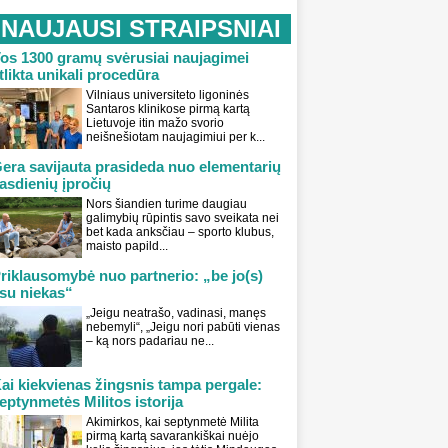
NAUJAUSI STRAIPSNIAI
os 1300 gramų svėrusiai naujagimei
tlikta unikali procedūra
Vilniaus universiteto ligoninės
Santaros klinikose pirmą kartą
Lietuvoje itin mažo svorio
neišnešiotam naujagimiui per k...
era savijauta prasideda nuo elementarių
asdienių įpročių
Nors šiandien turime daugiau
galimybių rūpintis savo sveikata nei
bet kada anksčiau – sporto klubus,
maisto papild...
riklausomybė nuo partnerio: „be jo(s)
su niekas“
„Jeigu neatrašo, vadinasi, manęs
nebemyli“, „Jeigu nori pabūti vienas
– ką nors padariau ne...
ai kiekvienas žingsnis tampa pergale:
eptynmetės Militos istorija
Akimirkos, kai septynmetė Milita
pirmą kartą savarankiškai nuėjo