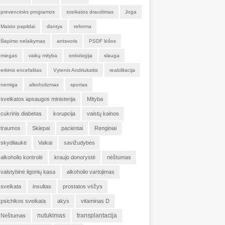
prevencinės programos
sveikatos draudimas
Joga
Maisto papildai
dantys
reforma
šlapimo nelaikymas
antsvoris
PSDF lėšos
miegas
vaikų mityba
onkologija
slauga
erkinis encefalitas
Vytenis Andriukaitis
reabilitacija
nemiga
alkoholizmas
sportas
sveikatos apsaugos ministerija
Mityba
cukrinis diabetas
korupcija
vaistų kainos
traumos
Skiepai
pacientai
Renginiai
skydliaukė
Vaikai
savižudybės
alkoholio kontrolė
kraujo donorystė
nėštumas
valstybinė ligonių kasa
alkoholio vartojimas
sveikata
insultas
prostatos vėžys
psichikos sveikata
akys
vitaminas D
nutukimas
transplantacija
Nėštumas