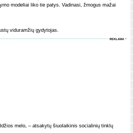
tymo modeliai liko tie patys. Vadinasi, žmogus mažai
stų viduramžių gydytojas.
REKLAMA
ldžios melo, – atsakytų šiuolaikinis socialinių tinklų