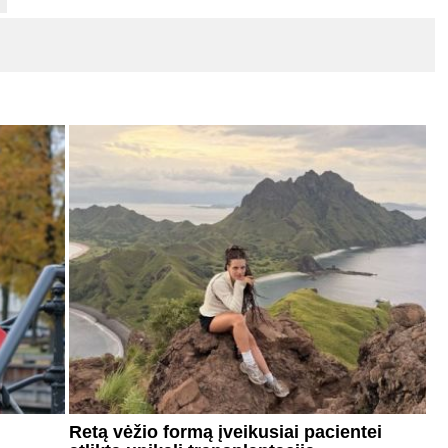
Retą vėžio formą įveikusiai pacientei