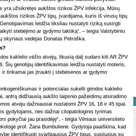
us yra užsikrėtęs aukštos rizikos ŽPV infekcija. Mūsų
aukštos rizikos ŽPV tipų, įvardijama, kuris iš virusų tipų
Genotipavimas leidžia tiksliau nustatyti riziką susirgti
taikyti stebėjimo ar gydymo taktiką“, – teigia Valstybinio
imų skyriaus vedėjas Donatas Petroška.
as?
dos kaklelio vėžio atvejų, likusią dalį sudaro kiti AR ŽPV
58. Šių genotipų identifikavimas leidžia nustatyti moteris,
, ir tinkamai jas įtraukti į stebėsenos ar gydymo
onkogeniškumas ir potencialas sukelti gimdos kaklelio
ai, antrą didžiausią aukšto laipsnio pažeidimų atsiradimo
mos atveju dažniausiai nustatomi ŽPV 16, 18 ir 45 tipai.
is gydytojams, nes dažnai citopatologinis tyrimas
s pokyčiai jau prasidėję“, - teigia Vilniaus universiteto
nekologė prof. Žana Bumbulienė. Gydytoja paaiškina, kad
mybę identifikuoti svarbiausius ŽPV tipus, susijusius su