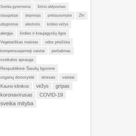
Sveika gyvensena
fizinis aktyvumas
slaugytojai
depresija
priklausomybė
ŽIV
atlyginimai
alkoholis
krūties vėžys
alergija
širdies ir kraujagyslių ligos
Vegetariškas maistas
odos priežiūra
kompensuojamieji vaistai
peršalimas
sveikatos apsauga
Respublikinė Šiaulių ligoninė
organų donorystė
stresas
vaistai
gripas
Kauno klinikos
vėžys
koronavirusas
COVID-19
sveika mityba