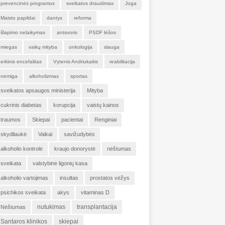
prevencinės programos
sveikatos draudimas
Joga
Maisto papildai
dantys
reforma
šlapimo nelaikymas
antsvoris
PSDF lėšos
miegas
vaikų mityba
onkologija
slauga
erkinis encefalitas
Vytenis Andriukaitis
reabilitacija
nemiga
alkoholizmas
sportas
sveikatos apsaugos ministerija
Mityba
cukrinis diabetas
korupcija
vaistų kainos
traumos
Skiepai
pacientai
Renginiai
skydliaukė
Vaikai
savižudybės
alkoholio kontrolė
kraujo donorystė
nėštumas
sveikata
valstybinė ligonių kasa
alkoholio vartojimas
insultas
prostatos vėžys
psichikos sveikata
akys
vitaminas D
nutukimas
transplantacija
Nėštumas
Santaros klinikos
skiepai