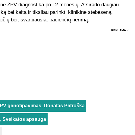
inė ŽPV diagnostika po 12 mėnesių. Atsirado daugiau
ą bei kaitą ir tiksliau parinkti klinikinę stebėseną,
ičių bei, svarbiausia, pacienčių nerimą.
REKLAMA
PV genotipavimas
,
Donatas Petroška
,
Sveikatos apsauga