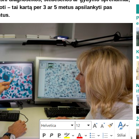
ti – tai kartą per 3 ar 5 metus apsilankyti pas
stus.
P
e
K
s
N
i
Ž
i