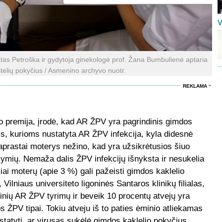
V
atas Petroška ir gydytoja ginekologė prof. Žana Bumbulienė aptaria
stelių pokyčius / Asmenino archyvo nuotr.
REKLAMA
elio premija, įrodė, kad AR ŽPV yra pagrindinis gimdos
ms, kurioms nustatyta AR ŽPV infekcija, kyla didesnė
Paprastai moterys nežino, kad yra užsikrėtusios šiuo
ožymių. Nemaža dalis ŽPV infekcijų išnyksta ir nesukelia
iai moterų (apie 3 %) gali pažeisti gimdos kaklelio
 Vilniaus universiteto ligoninės Santaros klinikų filialas,
ktinių AR ŽPV tyrimų ir beveik 10 procentų atvejų yra
s ŽPV tipai. Tokiu atveju iš to paties ėminio atliekamas
statyti, ar virusas sukėlė gimdos kaklelio pokyčius.