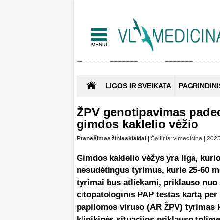
LIGOS IR SVEIKATA
PAGRINDINI
ŽPV genotipavimas paded
gimdos kaklelio vėžio
Pranešimas žiniasklaidai |
Šaltinis: vlmedicina | 20
Gimdos kaklelio vėžys yra liga, kurio
nesudėtingus tyrimus, kurie 25-60 m
tyrimai bus atliekami, priklauso nu
citopatologinis PAP testas kartą pe
papilomos viruso (AR ŽPV) tyrimas k
klinikinės situacijos priklauso toli