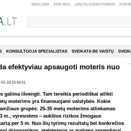
REKLAMA
APIE MUS
LIGŲ KLASIFIKATORIUS
KONTA
S
KONSULTUOJA SPECIALISTAS
SVEIKATA BE VAISTŲ
SVEI
a efektyviau apsaugoti moteris nuo
25-01-29 10:48:51
s galima išvengti. Tam tereikia periodiškai atlikti
etų moterims yra finansuojami valstybės. Kokie
o amžiaus grupės: 25-35 metų moterims atliekamas
r 3 m., vyresnėms – aukštos rizikos žmogaus
artą per 5 m. Nuo šių tyrimų rezultatų bei konkrečios
mesni diagnostikos, stebėsenos ar gydymo sprendimai,