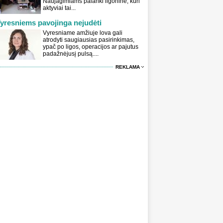
Naujagimiams palanki ligoninė, kuri
aktyviai tai...
yresniems pavojinga nejudėti
Vyresniame amžiuje lova gali
atrodyti saugiausias pasirinkimas,
ypač po ligos, operacijos ar pajutus
padažnėjusį pulsą....
REKLAMA