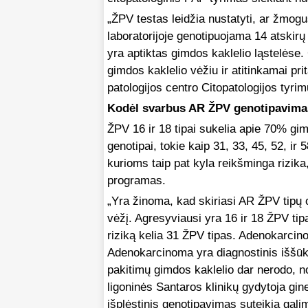
„ŽPV testas leidžia nustatyti, ar žmog
laboratorijoje genotipuojama 14 atskirų 
yra aptiktas gimdos kaklelio ląstelėse. 
gimdos kaklelio vėžiu ir atitinkamai pri
patologijos centro Citopatologijos tyr
Kodėl svarbus AR ŽPV genotipavim
ŽPV 16 ir 18 tipai sukelia apie 70% gim
genotipai, tokie kaip 31, 33, 45, 52, ir 
kurioms taip pat kyla reikšminga rizika
programas.
„Yra žinoma, kad skiriasi AR ŽPV tipų 
vėžį. Agresyviausi yra 16 ir 18 ŽPV tip
riziką kelia 31 ŽPV tipas. Adenokarcino
Adenokarcinoma yra diagnostinis iššūk
pakitimų gimdos kaklelio dar nerodo, nor
ligoninės Santaros klinikų gydytoja gi
išplėstinis genotipavimas suteikia gali