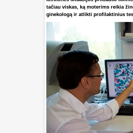
tačiau viskas, ką moterims reikia žino
ginekologą ir atlikti profilaktinius te