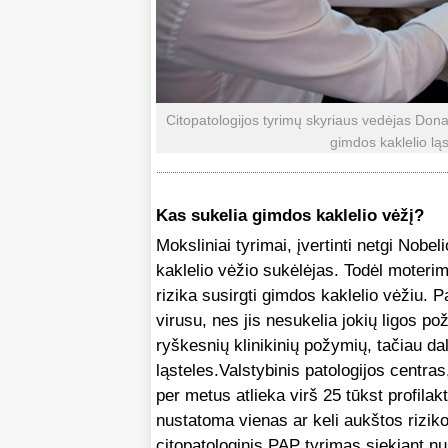
Citopatologijos tyrimų skyriaus vedėjas Don
gimdos kaklelio lą
Kas sukelia gimdos kaklelio vėžį?
Moksliniai tyrimai, įvertinti netgi Nob
kaklelio vėžio sukėlėjas. Todėl moteri
rizika susirgti gimdos kaklelio vėžiu. 
virusu, nes jis nesukelia jokių ligos p
ryškesnių klinikinių požymių, tačiau dal
ląsteles.Valstybinis patologijos centras,
per metus atlieka virš 25 tūkst profila
nustatoma vienas ar keli aukštos riziko
citopatologinis PAP tyrimas siekiant nu