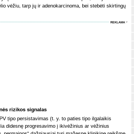
lio vėžiu, tarp jų ir adenokarcinoma, bei stebėti skirtingų
REKLAMA
nės rizikos signalas
tipo persistavimas (t. y. to paties tipo ilgalaikis
ia didesnę progresavimo į ikivėžinius ar vėžinius
pų „permainos“ dažniausiai turi mažesnę klinikinę reikšmę.