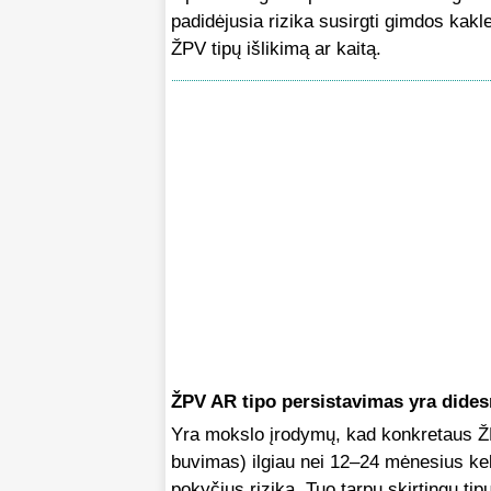
padidėjusia rizika susirgti gimdos kakle
ŽPV tipų išlikimą ar kaitą.
ŽPV AR tipo persistavimas yra dides
Yra mokslo įrodymų, kad konkretaus ŽPV 
buvimas) ilgiau nei 12–24 mėnesius kel
pokyčius riziką. Tuo tarpu skirtingų ti