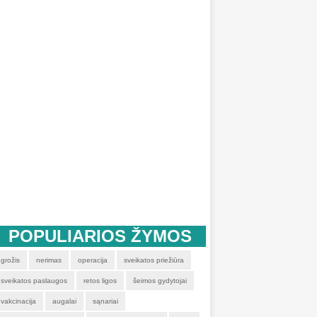
POPULIARIOS ŽYMOS
grožis
nerimas
operacija
sveikatos priežiūra
sveikatos paslaugos
retos ligos
šeimos gydytojai
vakcinacija
augalai
sąnariai