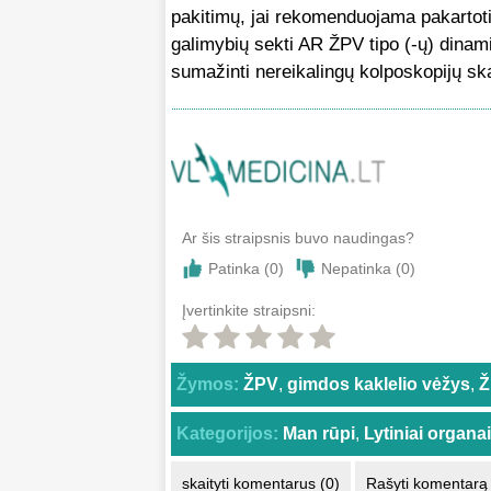
pakitimų, jai rekomenduojama pakartot
galimybių sekti AR ŽPV tipo (-ų) dinamik
sumažinti nereikalingų kolposkopijų ska
Ar šis straipsnis buvo naudingas?
Patinka (
0
)
Nepatinka (
0
)
Įvertinkite straipsni:
Žymos:
ŽPV
,
gimdos kaklelio vėžys
,
Ž
Kategorijos:
Man rūpi
,
Lytiniai organai
skaityti komentarus (0)
Rašyti komentarą