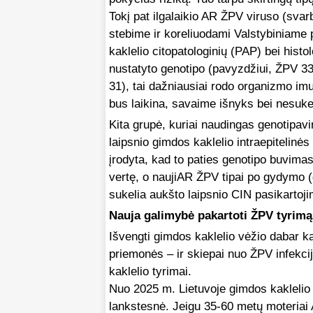
Tokį pat ilgalaikio AR ŽPV viruso (svar
stebime ir koreliuodami Valstybiniame 
kaklelio citopatologinių (PAP) bei histo
nustatyto genotipo (pavyzdžiui, ŽPV 3
31), tai dažniausiai rodo organizmo imun
bus laikina, savaime išnyks bei nesuke
Kita grupė, kuriai naudingas genotipavi
laipsnio gimdos kaklelio intraepitelinė
įrodyta, kad to paties genotipo buvimas
vertę, o naujiAR ŽPV tipai po gydymo (
sukelia aukšto laipsnio CIN pasikartoji
Nauja galimybė pakartoti ŽPV tyrim
Išvengti gimdos kaklelio vėžio dabar k
priemonės – ir skiepai nuo ŽPV infekcij
kaklelio tyrimai.
Nuo 2025 m. Lietuvoje gimdos kaklelio
lankstesnė. Jeigu 35-60 metų moteriai 