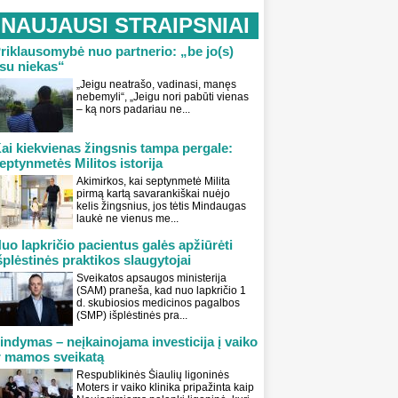
NAUJAUSI STRAIPSNIAI
riklausomybė nuo partnerio: „be jo(s)
su niekas“
„Jeigu neatrašo, vadinasi, manęs
nebemyli“, „Jeigu nori pabūti vienas
– ką nors padariau ne...
ai kiekvienas žingsnis tampa pergale:
eptynmetės Militos istorija
Akimirkos, kai septynmetė Milita
pirmą kartą savarankiškai nuėjo
kelis žingsnius, jos tėtis Mindaugas
laukė ne vienus me...
uo lapkričio pacientus galės apžiūrėti
šplėstinės praktikos slaugytojai
Sveikatos apsaugos ministerija
(SAM) praneša, kad nuo lapkričio 1
d. skubiosios medicinos pagalbos
(SMP) išplėstinės pra...
indymas – neįkainojama investicija į vaiko
r mamos sveikatą
Respublikinės Šiaulių ligoninės
Moters ir vaiko klinika pripažinta kaip