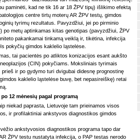
bu paminėti, kad ne tik 16 ar 18 ŽPV tipų) išlikimo efektą
patologijos centre tirtų moterų AR ŽPV testų, gimdos
loginių tyrimų rezultatus. Pavyzdžiui, jei po pirminio
3) po metų aptinkamas kitas genotipas (pavyzdžiui, ŽPV
iteto pakankamai tinkamą veiklą ir, tikėtina, infekcija
ls pokyčių gimdos kaklelio ląstelėse.
mas, tai pacientės po atliktos konizacijos esant aukšto
s neoplazijos (CIN) pokyčiams. Moksliniais tyrimais
 prieš ir po gydymo turi dvigubai didesnę prognostinę
gimdos kaklelio ląstelėse buvę, bet nepasireiškę) retai
mą.
ą po 12 mėnesių pagal programą
aip niekad paprasta, Lietuvoje tam prieinamos visos
os, ir profilaktiniai ankstyvos diagnostikos gimdos
 vėžio ankstyvosios diagnostikos programa tapo dar
AR ŽPV testu nustatyta infekcija, o PAP testas nerodo