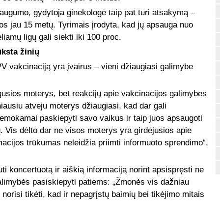
ugumo, gydytoja ginekologė taip pat turi atsakymą –
os jau 15 metų. Tyrimais įrodyta, kad jų apsauga nuo
iamų ligų gali siekti iki 100 proc.
ūksta žinių
PV vakcinaciją yra įvairus – vieni džiaugiasi galimybe
usios moterys, bet reakcijų apie vakcinacijos galimybes
niausiu atveju moterys džiaugiasi, kad dar gali
 nemokamai paskiepyti savo vaikus ir taip juos apsaugoti
. Vis dėlto dar ne visos moterys yra girdėjusios apie
macijos trūkumas neleidžia priimti informuoto sprendimo“,
 koncertuotą ir aiškią informaciją norint apsispręsti ne
 galimybės pasiskiepyti patiems: „Žmonės vis dažniau
orisi tikėti, kad ir nepagrįstų baimių bei tikėjimo mitais