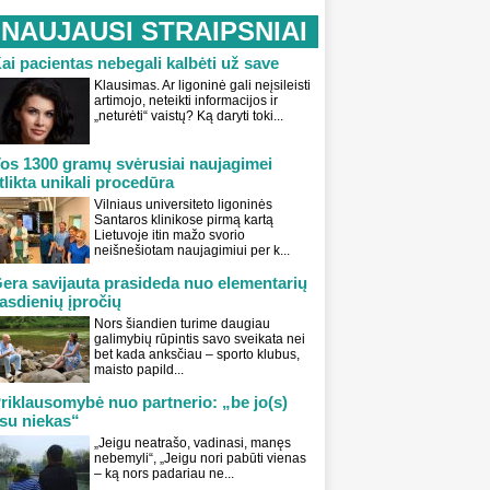
NAUJAUSI STRAIPSNIAI
ai pacientas nebegali kalbėti už save
Klausimas. Ar ligoninė gali neįsileisti
artimojo, neteikti informacijos ir
„neturėti“ vaistų? Ką daryti toki...
os 1300 gramų svėrusiai naujagimei
tlikta unikali procedūra
Vilniaus universiteto ligoninės
Santaros klinikose pirmą kartą
Lietuvoje itin mažo svorio
neišnešiotam naujagimiui per k...
era savijauta prasideda nuo elementarių
asdienių įpročių
Nors šiandien turime daugiau
galimybių rūpintis savo sveikata nei
bet kada anksčiau – sporto klubus,
maisto papild...
riklausomybė nuo partnerio: „be jo(s)
su niekas“
„Jeigu neatrašo, vadinasi, manęs
nebemyli“, „Jeigu nori pabūti vienas
– ką nors padariau ne...