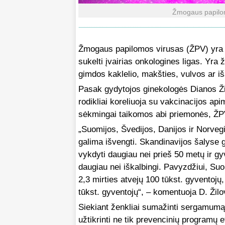
Žmogaus papilom
Žmogaus papilomos virusas (ŽPV) yra vie
sukelti įvairias onkologines ligas. Yra 
gimdos kaklelio, makšties, vulvos ar iš
Pasak gydytojos ginekologės Dianos Ži
rodikliai koreliuoja su vakcinacijos a
sėkmingai taikomos abi priemonės, ŽPV 
„Suomijos, Švedijos, Danijos ir Norveg
galima išvengti. Skandinavijos šalyse
vykdyti daugiau nei prieš 50 metų ir gyv
daugiau nei iškalbingi. Pavyzdžiui, Suo
2,3 mirties atvejų 100 tūkst. gyventojų,
tūkst. gyventojų“, – komentuoja D. Žilo
Siekiant ženkliai sumažinti sergamumą
užtikrinti ne tik prevencinių programų