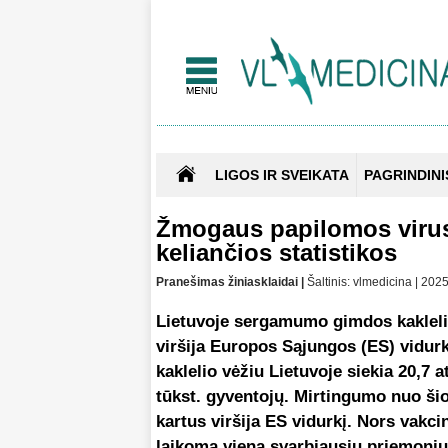
LIGOS IR SVEIKATA
PAGRINDINI
Žmogaus papilomos virusa
keliančios statistikos
Pranešimas žiniasklaidai |
Šaltinis: vlmedicina | 20
Lietuvoje sergamumo gimdos kaklelio 
viršija Europos Sąjungos (ES) vidu
kaklelio vėžiu Lietuvoje siekia 20,7 a
tūkst. gyventojų. Mirtingumo nuo šios
kartus viršija ES vidurkį. Nors vak
laikoma viena svarbiausių priemonių