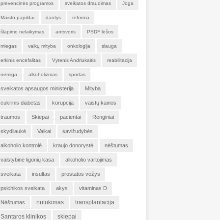
prevencinės programos
sveikatos draudimas
Joga
Maisto papildai
dantys
reforma
šlapimo nelaikymas
antsvoris
PSDF lėšos
miegas
vaikų mityba
onkologija
slauga
erkinis encefalitas
Vytenis Andriukaitis
reabilitacija
nemiga
alkoholizmas
sportas
sveikatos apsaugos ministerija
Mityba
cukrinis diabetas
korupcija
vaistų kainos
traumos
Skiepai
pacientai
Renginiai
skydliaukė
Vaikai
savižudybės
alkoholio kontrolė
kraujo donorystė
nėštumas
valstybinė ligonių kasa
alkoholio vartojimas
sveikata
insultas
prostatos vėžys
psichikos sveikata
akys
vitaminas D
nutukimas
transplantacija
Nėštumas
Santaros klinikos
skiepai