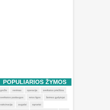
POPULIARIOS ŽYMOS
grožis
nerimas
operacija
sveikatos priežiūra
sveikatos paslaugos
retos ligos
šeimos gydytojai
vakcinacija
augalai
sąnariai