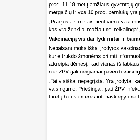
proc. 11-18 metų amžiaus gyventojų gru
mergaičių ir vos 10 proc. berniukų yra
„Praėjusiais metais bent viena vakcino
kas yra ženkliai mažiau nei reikalinga“,
Vakcinaciją vis dar lydi mitai ir baim
Nepaisant moksliškai įrodytos vakcinac
kurie trukdo žmonėms priimti informuo
atkreipia dėmesį, kad vienas iš labiausi
nuo ŽPV gali neigiamai paveikti vaisin
„Tai visiškai nepagrįsta. Yra įrodyta, 
vaisingumo. Priešingai, pati ŽPV infekc
turėtų būti suinteresuoti paskiepyti ne t