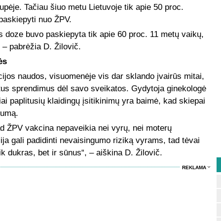
pėje. Tačiau šiuo metu Lietuvoje tik apie 50 proc.
 paskiepyti nuo ŽPV.
s doze buvo paskiepyta tik apie 60 proc. 11 metų vaikų,
 – pabrėžia D. Žilovič.
ės
ijos naudos, visuomenėje vis dar sklando įvairūs mitai,
tus sprendimus dėl savo sveikatos. Gydytoja ginekologė
ai paplitusių klaidingų įsitikinimų yra baimė, kad skiepai
gumą.
kad ŽPV vakcina nepaveikia nei vyrų, nei moterų
ija gali padidinti nevaisingumo riziką vyrams, tad tėvai
ik dukras, bet ir sūnus“, – aiškina D. Žilovič.
REKLAMA