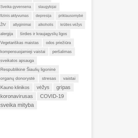
Sveika gyvensena
slaugytojai
fizinis aktyvumas
depresija
priklausomybė
ŽIV
atlyginimai
alkoholis
krūties vėžys
alergija
širdies ir kraujagyslių ligos
Vegetariškas maistas
odos priežiūra
kompensuojamieji vaistai
peršalimas
sveikatos apsauga
Respublikinė Šiaulių ligoninė
organų donorystė
stresas
vaistai
gripas
Kauno klinikos
vėžys
koronavirusas
COVID-19
sveika mityba