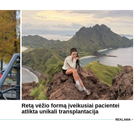
Retą vėžio formą įveikusiai pacientei
atlikta unikali transplantacija
REKLAMA