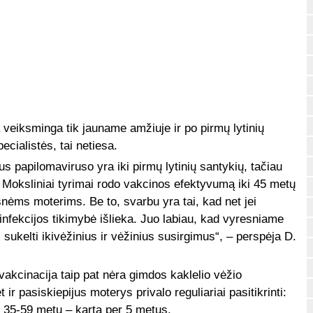
 veiksminga tik jauname amžiuje ir po pirmų lytinių
cialistės, tai netiesa.
 papilomaviruso yra iki pirmų lytinių santykių, tačiau
. Moksliniai tyrimai rodo vakcinos efektyvumą iki 45 metų
esnėms moterims. Be to, svarbu yra tai, kad net jei
nfekcijos tikimybė išlieka. Juo labiau, kad vyresniame
 sukelti ikivėžinius ir vėžinius susirgimus“, – perspėja D.
akcinacija taip pat nėra gimdos kaklelio vėžio
r pasiskiepijus moterys privalo reguliariai pasitikrinti:
 35-59 metų – kartą per 5 metus.