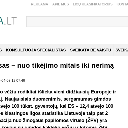
REKLAMA
APIE MUS
LIGŲ KLASIFIKATORIUS
KONTA
S
KONSULTUOJA SPECIALISTAS
SVEIKATA BE VAISTŲ
SVEI
s – nuo tikėjimo mitais iki nerimą
25-04-08 12:07:49
vėžiu rodikliai išlieka vieni didžiausių Europoje ir
rkį. Naujausiais duomenimis, sergamumas gimdos
tvejo 100 tūkst. gyventojų, kai ES – 12,4 atvejo 100
 klastingos ligos statistika Lietuvoje taip pat 2
cinacija nuo žmogaus papilomos viruso (ŽPV) yra
 kovoje su gimdos kaklelio vėžiu ir kitomis ŽPV