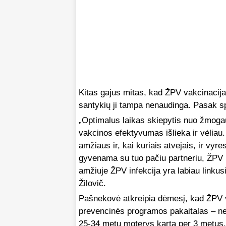
Kitas gajus mitas, kad ŽPV vakcinacija
santykių ji tampa nenaudinga. Pasak spe
„Optimalus laikas skiepytis nuo žmogaus
vakcinos efektyvumas išlieka ir vėliau
amžiaus ir, kai kuriais atvejais, ir vyr
gyvenama su tuo pačiu partneriu, ŽPV i
amžiuje ŽPV infekcija yra labiau linkusi
Žilovič.
Pašnekovė atkreipia dėmesį, kad ŽPV v
prevencinės programos pakaitalas – net i
25-34 metų moterys kartą per 3 metus,