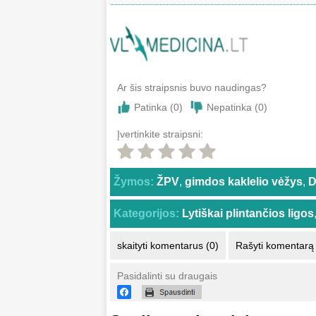
Ar šis straipsnis buvo naudingas?
Patinka (
0
)
Nepatinka (
0
)
Įvertinkite straipsni:
Žymos:
ŽPV
,
gimdos kaklelio vėžys
,
D
Kategorijos:
Lytiškai plintančios ligos
skaityti komentarus (0)
Rašyti komentarą
Pasidalinti su draugais