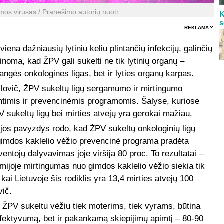
os virusas / Pranešimo autorių nuotr.
K
s
REKLAMA
na dažniausių lytiniu keliu plintančių infekcijų, galinčių
žinoma, kad ŽPV gali sukelti ne tik lytinių organų –
angės onkologines ligas, bet ir lyties organų karpas.
lovič, ŽPV sukeltų ligų sergamumo ir mirtingumo
pimtimis ir prevencinėmis programomis. Šalyse, kuriose
sukeltų ligų bei mirties atvejų yra gerokai mažiau.
ijos pavyzdys rodo, kad ŽPV sukeltų onkologinių ligų
 gimdos kaklelio vėžio prevencinė programa pradėta
entojų dalyvavimas joje viršija 80 proc. To rezultatai –
mijoje mirtingumas nuo gimdos kaklelio vėžio siekia tik
 kai Lietuvoje šis rodiklis yra 13,4 mirties atvejų 100
vič.
 ŽPV sukeltu vėžiu tiek moterims, tiek vyrams, būtina
 efektyvumą, bet ir pakankamą skiepijimų apimtį – 80-90