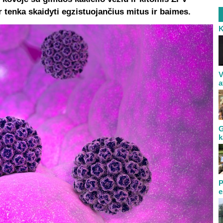
tenka skaidyti egzistuojančius mitus ir baimes.
K
V
a
G
k
P
e