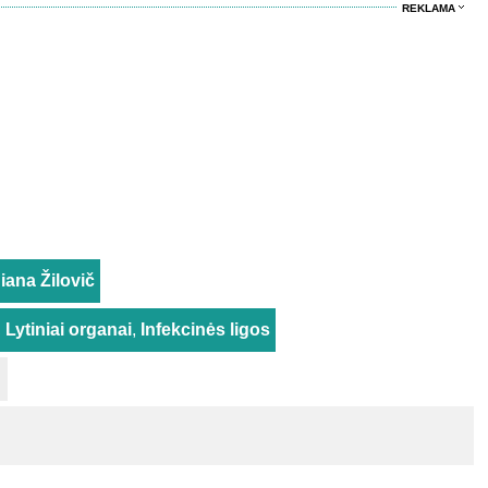
REKLAMA
iana Žilovič
,
Lytiniai organai
,
Infekcinės ligos