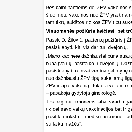
Besibaiminantiems dėl ŽPV vakcinos sa
šiuo metu vakcinos nuo ŽPV yra tiriam
tam tikrų aukštos rizikos ŽPV tipų sukel
Visuomenės požiūris keičiasi, bet tr
Pasak D. Žilovič, pacientų požiūris į Ž
pasiskiepyti, kiti vis dar turi dvejonių.
„Mano kabinete dažniausiai būna suaug
būna įvairių, pasitaiko ir dvejonių. Daž
pasiskiepyti, o tėvai vertina galimybę
nuo dažniausių ŽPV tipų sukeliamų ligų
ŽPV ir apie vakciną. Tokiu atveju infor
– pasakoja gydytoja ginekologė.
Jos teigimu, žmonėms labai svarbu gauti
tik dėl savo vaikų vakcinacijos bet ir
pasitiki mokslu ir medikų nuomone, tad n
su laiku mažės“.