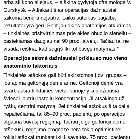
arba silikono aliejaus, – aiškina gydytoja oftalmologė V.
Gurskytė. – Atliekant šias operacijas dažniausiai
taikoma bendra nejautra. Laiku suteikus pagalbą
rezultatai yra geri. Bent jau akies anatomijos atkūrimas
– tinklainės prisitvirtinimas prie akies obuolio sienelių –
pasiekiamas daugiau nei 90 proc. atvejų. Tačiau tai ne
visada reiškia, kad sugrįš iki tol buvęs matymas.“
Operacijos sėkmė dažniausiai priklauso nuo vieno
anatominio faktoriaus
Tinklainės atšokos gali būti skirstomos į dvi grupes –
jos apima geltonąją dėmę ar ne. Geltonoji dėmė yra
svarbiausia tinklainės vieta, kurioje yra didžiausia
šviesai jautrių ląstelių koncentracija. Ji atsakinga už
ryškų centrinį matymą. Jei tinklainei atšokus šita dalis
nepaliečiama, tai 85–90 proc. pacientų po operacijos
atgauna buvusį regėjimą. Tačiau jeigu geltonoji dėmė
atšokusi, regėjimo prognozė nėra tokia optimistinė:
tokiai atšokai trunkant iki 1 savaitės, 75 proc. pacientų