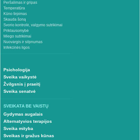
Peršalimas ir gripas
Temperatūra
Kūno tirpimas
Skauda šoną
Svorio kontrolė, valgymo sutrikimai
Priklausomybė
Miego sutrikimai
Nuovargis ir silpnumas
Infekcinės ligos
Psichologija
Sveika vaikystė
Žvilgsnis į praeitį
Sveika senatvė
SVEIKATA BE VAISTŲ
Gydymas augalais
Alternatyvios terapijos
Sveika mityba
Sveikas ir gražus kūnas