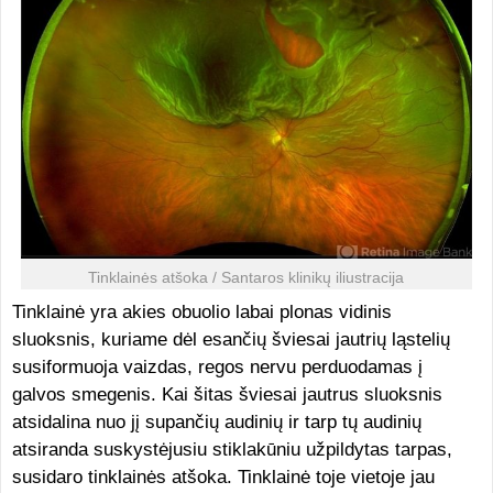
Tinklainės atšoka / Santaros klinikų iliustracija
Tinklainė yra akies obuolio labai plonas vidinis
sluoksnis, kuriame dėl esančių šviesai jautrių ląstelių
susiformuoja vaizdas, regos nervu perduodamas į
galvos smegenis. Kai šitas šviesai jautrus sluoksnis
atsidalina nuo jį supančių audinių ir tarp tų audinių
atsiranda suskystėjusiu stiklakūniu užpildytas tarpas,
susidaro tinklainės atšoka. Tinklainė toje vietoje jau