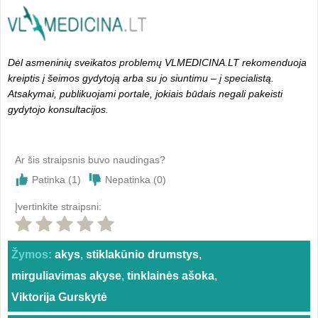
Dėl asmeninių sveikatos problemų VLMEDICINA.LT rekomenduoja
kreiptis į šeimos gydytoją arba su jo siuntimu – į specialistą.
Atsakymai, publikuojami portale, jokiais būdais negali pakeisti
gydytojo konsultacijos.
Ar šis straipsnis buvo naudingas?
Patinka (
1
)
Nepatinka (
0
)
Įvertinkite straipsni:
Žymos:
akys
,
stiklakūnio drumstys
,
mirguliavimas akyse
,
tinklainės ašoka
,
Viktorija Gurskytė