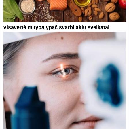
Visavertė mityba ypač svarbi akių sveikatai