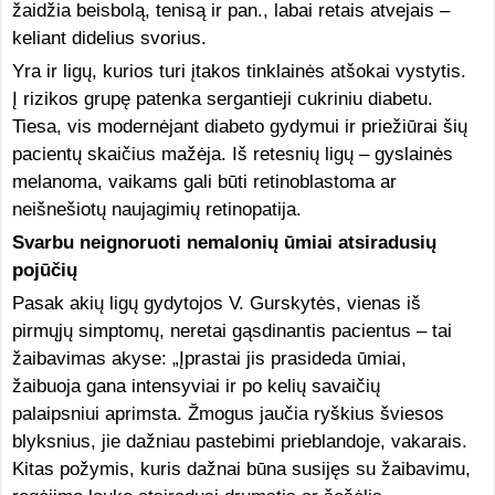
žaidžia beisbolą, tenisą ir pan., labai retais atvejais –
keliant didelius svorius.
Yra ir ligų, kurios turi įtakos tinklainės atšokai vystytis.
Į rizikos grupę patenka sergantieji cukriniu diabetu.
Tiesa, vis modernėjant diabeto gydymui ir priežiūrai šių
pacientų skaičius mažėja. Iš retesnių ligų – gyslainės
melanoma, vaikams gali būti retinoblastoma ar
neišnešiotų naujagimių retinopatija.
Svarbu neignoruoti nemalonių ūmiai atsiradusių
pojūčių
Pasak akių ligų gydytojos V. Gurskytės, vienas iš
pirmųjų simptomų, neretai gąsdinantis pacientus – tai
žaibavimas akyse: „Įprastai jis prasideda ūmiai,
žaibuoja gana intensyviai ir po kelių savaičių
palaipsniui aprimsta. Žmogus jaučia ryškius šviesos
blyksnius, jie dažniau pastebimi prieblandoje, vakarais.
Kitas požymis, kuris dažnai būna susijęs su žaibavimu,