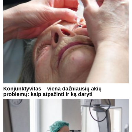
Konjunktyvitas – viena dažniausių akių
problemų: kaip atpažinti ir ką daryti