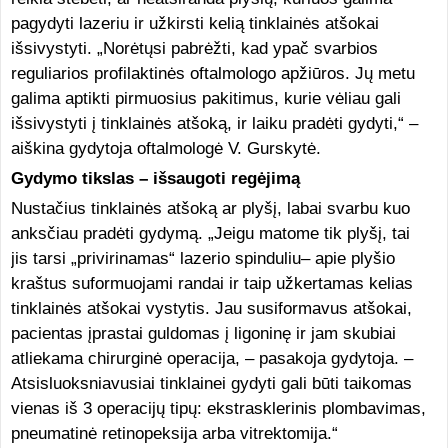
pagydyti lazeriu ir užkirsti kelią tinklainės atšokai
išsivystyti. „Norėtųsi pabrėžti, kad ypač svarbios
reguliarios profilaktinės oftalmologo apžiūros. Jų metu
galima aptikti pirmuosius pakitimus, kurie vėliau gali
išsivystyti į tinklainės atšoką, ir laiku pradėti gydyti,“ –
aiškina gydytoja oftalmologė V. Gurskytė.
Gydymo tikslas – išsaugoti regėjimą
Nustačius tinklainės atšoką ar plyšį, labai svarbu kuo
anksčiau pradėti gydymą. „Jeigu matome tik plyšį, tai
jis tarsi „privirinamas“ lazerio spinduliu– apie plyšio
kraštus suformuojami randai ir taip užkertamas kelias
tinklainės atšokai vystytis. Jau susiformavus atšokai,
pacientas įprastai guldomas į ligoninę ir jam skubiai
atliekama chirurginė operacija, – pasakoja gydytoja. –
Atsisluoksniavusiai tinklainei gydyti gali būti taikomas
vienas iš 3 operacijų tipų: ekstrasklerinis plombavimas,
pneumatinė retinopeksija arba vitrektomija.“