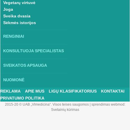
Vegetarų virtuvė
Joga
Sveika dvasia
Sėkmės istorijos
RENGINIAI
KONSULTUOJA SPECIALISTAS
SVEIKATOS APSAUGA
NUOMONĖ
REKLAMA
APIE MUS
LIGŲ KLASIFIKATORIUS
KONTAKTAI
PRIVATUMO POLITIKA
2015-20 © UAB „Vlmedicina“. Visos teises saugomos
|
sprendimas webmod:
Svetainių kūrimas