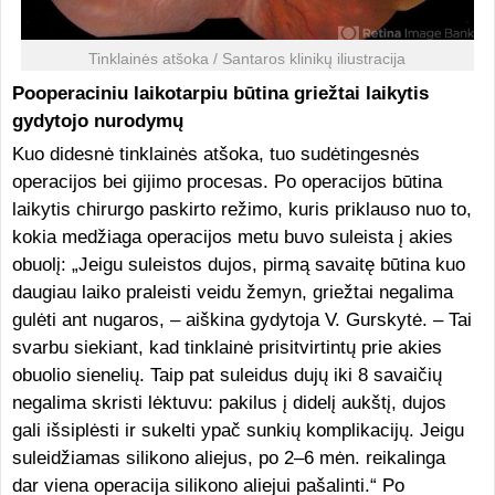
Tinklainės atšoka / Santaros klinikų iliustracija
Pooperaciniu laikotarpiu būtina griežtai laikytis
gydytojo nurodymų
Kuo didesnė tinklainės atšoka, tuo sudėtingesnės
operacijos bei gijimo procesas. Po operacijos būtina
laikytis chirurgo paskirto režimo, kuris priklauso nuo to,
kokia medžiaga operacijos metu buvo suleista į akies
obuolį: „Jeigu suleistos dujos, pirmą savaitę būtina kuo
daugiau laiko praleisti veidu žemyn, griežtai negalima
gulėti ant nugaros, – aiškina gydytoja V. Gurskytė. – Tai
svarbu siekiant, kad tinklainė prisitvirtintų prie akies
obuolio sienelių. Taip pat suleidus dujų iki 8 savaičių
negalima skristi lėktuvu: pakilus į didelį aukštį, dujos
gali išsiplėsti ir sukelti ypač sunkių komplikacijų. Jeigu
suleidžiamas silikono aliejus, po 2–6 mėn. reikalinga
dar viena operacija silikono aliejui pašalinti.“ Po