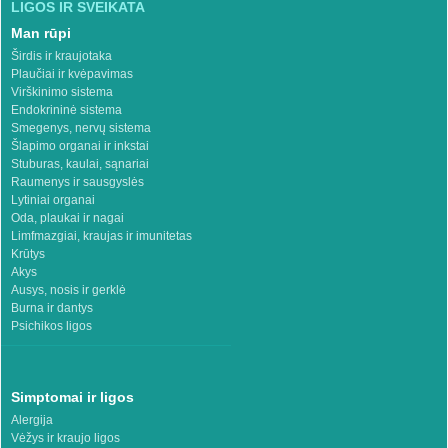
LIGOS IR SVEIKATA
Man rūpi
Širdis ir kraujotaka
Plaučiai ir kvėpavimas
Virškinimo sistema
Endokrininė sistema
Smegenys, nervų sistema
Šlapimo organai ir inkstai
Stuburas, kaulai, sąnariai
Raumenys ir sausgyslės
Lytiniai organai
Oda, plaukai ir nagai
Limfmazgiai, kraujas ir imunitetas
Krūtys
Akys
Ausys, nosis ir gerklė
Burna ir dantys
Psichikos ligos
Simptomai ir ligos
Alergija
Vėžys ir kraujo ligos