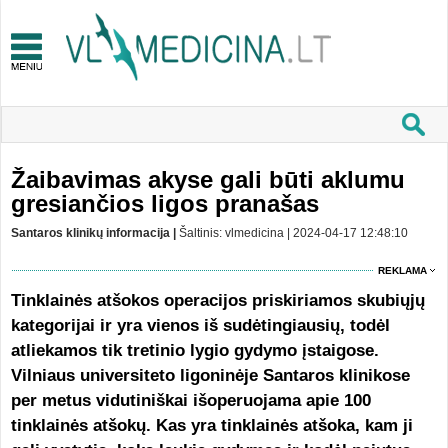
Žaibavimas akyse gali būti aklumu
gresiančios ligos pranašas
Santaros klinikų informacija |
Šaltinis: vlmedicina | 2024-04-17 12:48:10
REKLAMA
Tinklainės atšokos operacijos priskiriamos skubiųjų
kategorijai ir yra vienos iš sudėtingiausių, todėl
atliekamos tik tretinio lygio gydymo įstaigose.
Vilniaus universiteto ligoninėje Santaros klinikose
per metus vidutiniškai išoperuojama apie 100
tinklainės atšokų. Kas yra tinklainės atšoka, kam ji