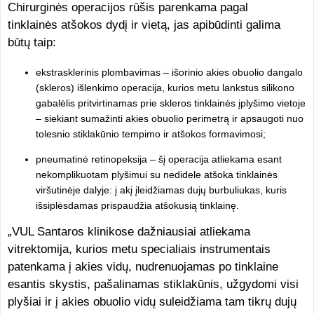
Chirurginės operacijos rūšis parenkama pagal
tinklainės atšokos dydį ir vietą, jas apibūdinti galima
būtų taip:
ekstrasklerinis plombavimas – išorinio akies obuolio dangalo
(skleros) išlenkimo operacija, kurios metu lankstus silikono
gabalėlis pritvirtinamas prie skleros tinklainės įplyšimo vietoje
– siekiant sumažinti akies obuolio perimetrą ir apsaugoti nuo
tolesnio stiklakūnio tempimo ir atšokos formavimosi;
pneumatinė retinopeksija – šį operacija atliekama esant
nekomplikuotam plyšimui su nedidele atšoka tinklainės
viršutinėje dalyje: į akį įleidžiamas dujų burbuliukas, kuris
išsiplėsdamas prispaudžia atšokusią tinklainę.
„VUL Santaros klinikose dažniausiai atliekama
vitrektomija, kurios metu specialiais instrumentais
patenkama į akies vidų, nudrenuojamas po tinklaine
esantis skystis, pašalinamas stiklakūnis, užgydomi visi
plyšiai ir į akies obuolio vidų suleidžiama tam tikrų dujų