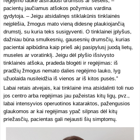
regėjimo lauke atsiradusi drumstis ar šešėlis, –
pacientų jaučiamus atšokos požymius vardina
gydytoja. – Jeigu atsidalinęs stiklakūnis tinklainės
neįplėšia, žmogus mato vieną didesnę plaukiojančią
drumstį, su kuria teks susigyventi. O tinklainei įplyšus,
dažniau būna smulkesnių, gausesnių drumsčių, kurias
pacientai apibūdina kaip prieš akį pasipylusį juodą lietų,
museles ar voratinklį. Jeigu dėl plyšio išsivysto
tinklainės atšoka, pradeda blogėti ir regėjimas: iš
pradžių žmogus nemato dalies regėjimo lauko, lyg
užuolaida nusileidžia iš vienos ar iš kitos pusės.”
Labai retais atvejais, kai tinklainė ima atsidalinti toli nuo
jos centro arba regėjimas jau pažeistas kitų ligų, pvz.,
labai intensyvios operuotinos kataraktos, pažengusios
glaukomos ar kai regėjimas ypač silpnas dėl kitų
priežasčių, pacientas gali nejausti šių simptomų.