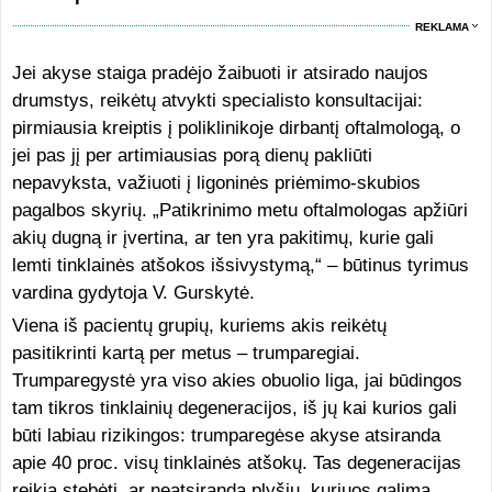
REKLAMA
Jei akyse staiga pradėjo žaibuoti ir atsirado naujos
drumstys, reikėtų atvykti specialisto konsultacijai:
pirmiausia kreiptis į poliklinikoje dirbantį oftalmologą, o
jei pas jį per artimiausias porą dienų pakliūti
nepavyksta, važiuoti į ligoninės priėmimo-skubios
pagalbos skyrių. „Patikrinimo metu oftalmologas apžiūri
akių dugną ir įvertina, ar ten yra pakitimų, kurie gali
lemti tinklainės atšokos išsivystymą,“ – būtinus tyrimus
vardina gydytoja V. Gurskytė.
Viena iš pacientų grupių, kuriems akis reikėtų
pasitikrinti kartą per metus – trumparegiai.
Trumparegystė yra viso akies obuolio liga, jai būdingos
tam tikros tinklainių degeneracijos, iš jų kai kurios gali
būti labiau rizikingos: trumparegėse akyse atsiranda
apie 40 proc. visų tinklainės atšokų. Tas degeneracijas
reikia stebėti, ar neatsiranda plyšių, kuriuos galima