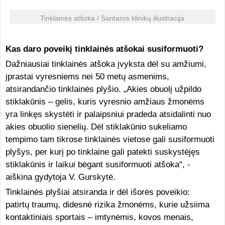
Tinklainės atšoka / Santaros klinikų iliustracija
Kas daro poveikį tinklainės atšokai susiformuoti?
Dažniausiai tinklainės atšoka įvyksta dėl su amžiumi,
įprastai vyresniems nei 50 metų asmenims,
atsirandančio tinklainės plyšio. „Akies obuolį užpildo
stiklakūnis – gelis, kuris vyresnio amžiaus žmonėms
yra linkęs skystėti ir palaipsniui pradeda atsidalinti nuo
akies obuolio sienelių. Dėl stiklakūnio sukeliamo
tempimo tam tikrose tinklainės vietose gali susiformuoti
plyšys, per kurį po tinklaine gali patekti suskystėjęs
stiklakūnis ir laikui bėgant susiformuoti atšoka“, -
aiškina gydytoja V. Gurskytė.
Tinklainės plyšiai atsiranda ir dėl išorės poveikio:
patirtų traumų, didesnė rizika žmonėms, kurie užsiima
kontaktiniais sportais – imtynėmis, kovos menais,