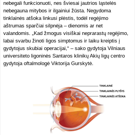
nebegali funkcionuoti, nes šviesai jautrios ląstelės
nebegauna mitybos ir ilgainiui žūsta. Negydoma
tinklainės atšoka linkusi plėstis, todėl regėjimo
aštrumas sparčiai silpnėja – dienomis ar net
valandomis. „Kad žmogus visiškai neprarastų regėjimo,
labai svarbu žinoti ligos simptomus ir laiku kreiptis į
gydytojus skubiai operacijai,“ – sako gydytoja Vilniaus
universiteto ligoninės Santaros klinikų Akių ligų centro
gydytoja oftalmologė Viktorija Gurskytė.