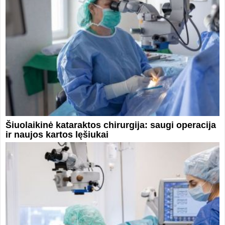
Šiuolaikinė kataraktos chirurgija: saugi operacija
ir naujos kartos lęšiukai