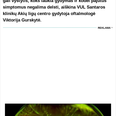
gali vystytis, koks laukia gydymas ir kodėl pajutus
simptomus negalima delsti, aiškina VUL Santaros
klinikų Akių ligų centro gydytoja oftalmologė
Viktorija Gurskytė.
REKLAMA