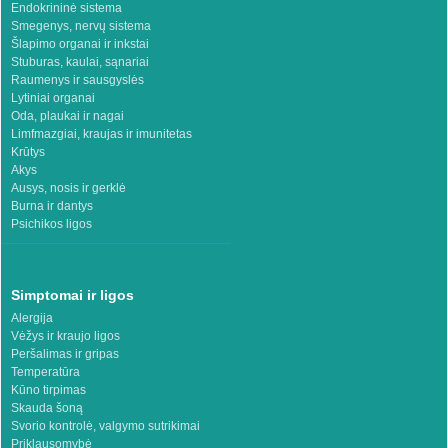
Endokrininė sistema
Smegenys, nervų sistema
Šlapimo organai ir inkstai
Stuburas, kaulai, sąnariai
Raumenys ir sausgyslės
Lytiniai organai
Oda, plaukai ir nagai
Limfmazgiai, kraujas ir imunitetas
Krūtys
Akys
Ausys, nosis ir gerklė
Burna ir dantys
Psichikos ligos
Simptomai ir ligos
Alergija
Vėžys ir kraujo ligos
Peršalimas ir gripas
Temperatūra
Kūno tirpimas
Skauda šoną
Svorio kontrolė, valgymo sutrikimai
Priklausomybė