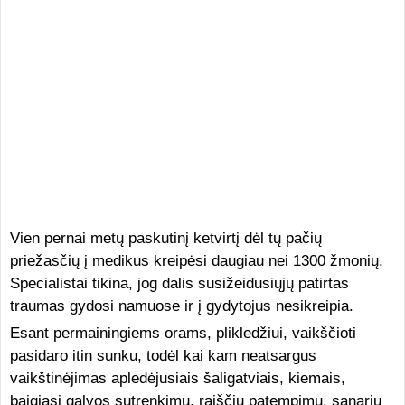
Vien pernai metų paskutinį ketvirtį dėl tų pačių
priežasčių į medikus kreipėsi daugiau nei 1300 žmonių.
Specialistai tikina, jog dalis susižeidusiųjų patirtas
traumas gydosi namuose ir į gydytojus nesikreipia.
Esant permainingiems orams, plikledžiui, vaikščioti
pasidaro itin sunku, todėl kai kam neatsargus
vaikštinėjimas apledėjusiais šaligatviais, kiemais,
baigiasi galvos sutrenkimu, raiščių patempimu, sąnarių