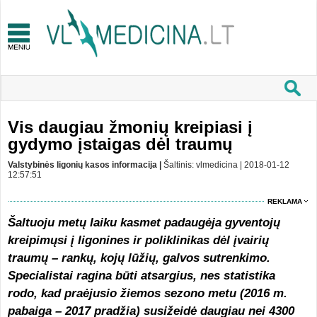
Vis daugiau žmonių kreipiasi į
gydymo įstaigas dėl traumų
Valstybinės ligonių kasos informacija |
Šaltinis: vlmedicina | 2018-01-12
12:57:51
REKLAMA
Šaltuoju metų laiku kasmet padaugėja gyventojų
kreipimųsi į ligonines ir poliklinikas dėl įvairių
traumų – rankų, kojų lūžių, galvos sutrenkimo.
Specialistai ragina būti atsargius, nes statistika
rodo, kad praėjusio žiemos sezono metu (2016 m.
pabaiga – 2017 pradžia) susižeidė daugiau nei 4300