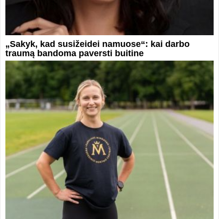
„Sakyk, kad susižeidei namuose“: kai darbo
traumą bandoma paversti buitine