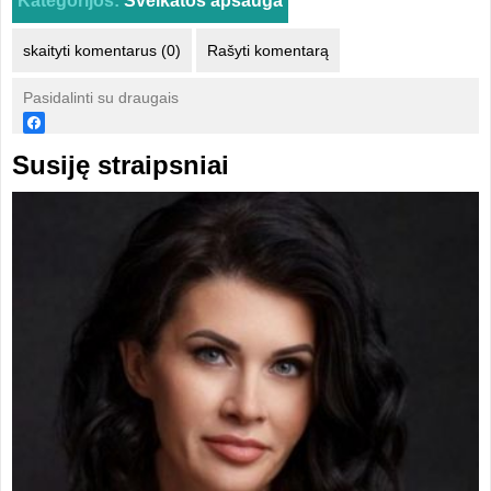
Kategorijos:
Sveikatos apsauga
skaityti komentarus (0)
Rašyti komentarą
Pasidalinti su draugais
Susiję straipsniai