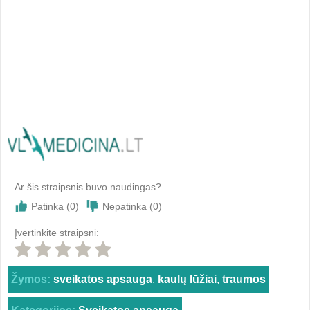
Ar šis straipsnis buvo naudingas?
Patinka (
0
)
Nepatinka (
0
)
Įvertinkite straipsni:
Žymos:
sveikatos apsauga
,
kaulų lūžiai
,
traumos