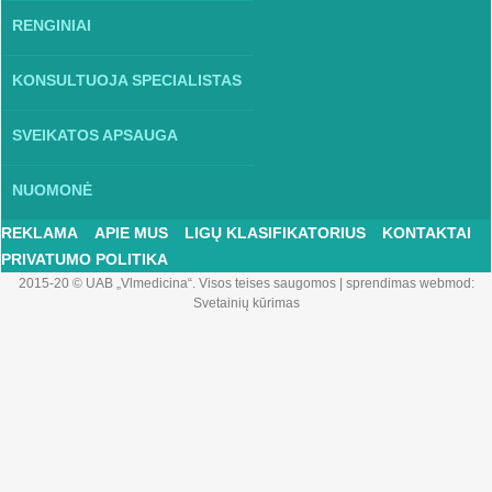
RENGINIAI
KONSULTUOJA SPECIALISTAS
SVEIKATOS APSAUGA
NUOMONĖ
REKLAMA
APIE MUS
LIGŲ KLASIFIKATORIUS
KONTAKTAI
PRIVATUMO POLITIKA
2015-20 © UAB „Vlmedicina“. Visos teises saugomos
|
sprendimas webmod:
Svetainių kūrimas