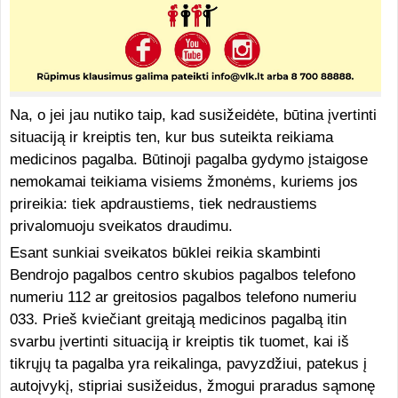
Na, o jei jau nutiko taip, kad susižeidėte, būtina įvertinti
situaciją ir kreiptis ten, kur bus suteikta reikiama
medicinos pagalba. Būtinoji pagalba gydymo įstaigose
nemokamai teikiama visiems žmonėms, kuriems jos
prireikia: tiek apdraustiems, tiek nedraustiems
privalomuoju sveikatos draudimu.
Esant sunkiai sveikatos būklei reikia skambinti
Bendrojo pagalbos centro skubios pagalbos telefono
numeriu 112 ar greitosios pagalbos telefono numeriu
033. Prieš kviečiant greitąją medicinos pagalbą itin
svarbu įvertinti situaciją ir kreiptis tik tuomet, kai iš
tikrųjų ta pagalba yra reikalinga, pavyzdžiui, patekus į
autoįvykį, stipriai susižeidus, žmogui praradus sąmonę