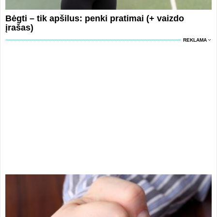
Bėgti – tik apšilus: penki pratimai (+ vaizdo
įrašas)
REKLAMA