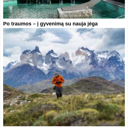
Po traumos – į gyvenimą su nauja jėga