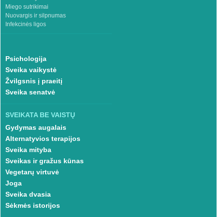
Miego sutrikimai
Nuovargis ir silpnumas
Infekcinės ligos
Psichologija
Sveika vaikystė
Žvilgsnis į praeitį
Sveika senatvė
SVEIKATA BE VAISTŲ
Gydymas augalais
Alternatyvios terapijos
Sveika mityba
Sveikas ir gražus kūnas
Vegetarų virtuvė
Joga
Sveika dvasia
Sėkmės istorijos