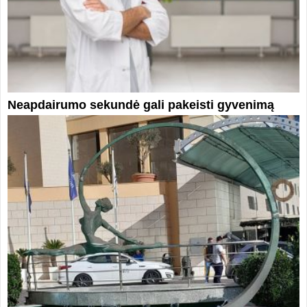
Neapdairumo sekundė gali pakeisti gyvenimą