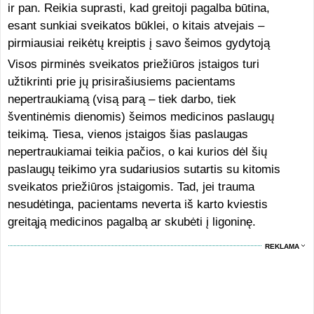
ir pan. Reikia suprasti, kad greitoji pagalba būtina,
esant sunkiai sveikatos būklei, o kitais atvejais –
pirmiausiai reikėtų kreiptis į savo šeimos gydytoją
Visos pirminės sveikatos priežiūros įstaigos turi
užtikrinti prie jų prisirašiusiems pacientams
nepertraukiamą (visą parą – tiek darbo, tiek
šventinėmis dienomis) šeimos medicinos paslaugų
teikimą. Tiesa, vienos įstaigos šias paslaugas
nepertraukiamai teikia pačios, o kai kurios dėl šių
paslaugų teikimo yra sudariusios sutartis su kitomis
sveikatos priežiūros įstaigomis. Tad, jei trauma
nesudėtinga, pacientams neverta iš karto kviestis
greitąją medicinos pagalbą ar skubėti į ligoninę.
REKLAMA