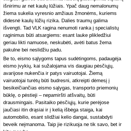
išnirimu ar net kaulų lūžiais. Ypač daug nemalonumų
žiema sukelia vyresnio amžiaus žmonėms, kuriems
didesnė kaulų lūžių rizika. Dalies traumų galima
išvengti. Tad VLK ragina nenumoti ranka į specialistų
raginimus būti atsargiems: esant lauke plikledžiui
geriau likti namuose, neskubėti, avėti batus žema
pakulne bei neslidžiu padu.
Be to, eismo sąlygoms tapus sudėtingoms, padaugėja
eismo įvykių, kai sužalojama vis daugiau pėsčiųjų,
avarijose nukenčia ir patys vairuotojai. Žiemą
vairuotojai turėtų būti budresni, atkreipti dėmesį į
besikeičiančias eismo sąlygas, transporto priemonių
būklę, o pėstieji – nepamiršti atšvaitų, būti
drausmingais. Pasitaiko pėsčiųjų, kurie perėjose
jaučiasi itin drąsiai ir į kelią išbėga staiga, kai
automobilio, esant slidžiai kelio dangai, sustabdyti
beveik neįmanoma. Taip jie rizikuoja ne tik savo, bet ir