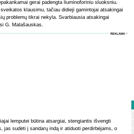
 nepakankamai gerai padengta liuminoforiniu sluoksniu.
veikatos klausimu, tačiau didieji gamintojai atsakingai
šių problemų tikrai nekyla. Svarbiausia atsakingai
nasi G. Malašauskas.
REKLAMA
ajai lemputei būtina atsargiai, stengiantis išvengti
 jas sudėti į sandarų indą ir atiduoti perdirbėjams, o