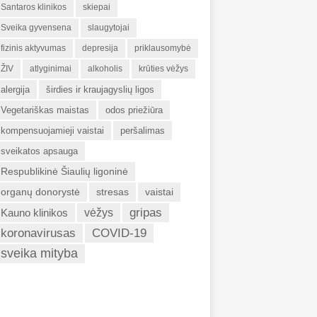
Santaros klinikos
skiepai
Sveika gyvensena
slaugytojai
fizinis aktyvumas
depresija
priklausomybė
ŽIV
atlyginimai
alkoholis
krūties vėžys
alergija
širdies ir kraujagyslių ligos
Vegetariškas maistas
odos priežiūra
kompensuojamieji vaistai
peršalimas
sveikatos apsauga
Respublikinė Šiaulių ligoninė
organų donorystė
stresas
vaistai
gripas
Kauno klinikos
vėžys
koronavirusas
COVID-19
sveika mityba