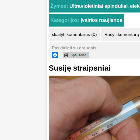
Žymos:
Ultravioletiniai spinduliai
,
elek
Kategorijos:
Įvairios naujienos
skaityti komentarus (0)
Rašyti komentarą
Pasidalinti su draugais
Susiję straipsniai