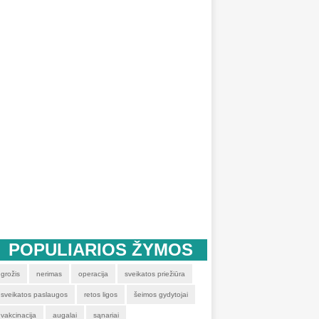
POPULIARIOS ŽYMOS
grožis
nerimas
operacija
sveikatos priežiūra
sveikatos paslaugos
retos ligos
šeimos gydytojai
vakcinacija
augalai
sąnariai