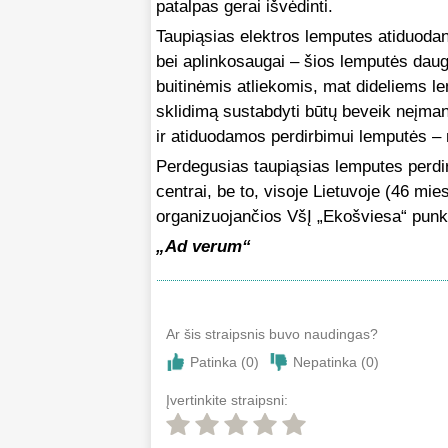
patalpas gerai išvėdinti.
Taupiąsias elektros lemputes atiduoda
bei aplinkosaugai – šios lemputės dau
buitinėmis atliekomis, mat dideliems 
sklidimą sustabdyti būtų beveik neįma
ir atiduodamos perdirbimui lemputės – 
Perdegusias taupiąsias lemputes perdi
centrai, be to, visoje Lietuvoje (46 mi
organizuojančios VšĮ „Ekošviesa“ punkt
„Ad verum“
Ar šis straipsnis buvo naudingas?
Patinka (
0
)
Nepatinka (
0
)
Įvertinkite straipsni: