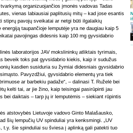
ių tvarkymą organizuojančios įmonės vadovas Tadas
tes, vienas labiausiai paplitusių mitų – kad jose esantis
N
i
 stiprų pavojų sveikatai ar netgi būti ilgalaikių
e energiją taupančioje lemputėje yra ne daugiau kaip 5
ikatai pavojingas didesnis kaip 100 mg gyvsidabrio
nės laboratorijos JAV mokslininkų atliktais tyrimais,
s beveik toks pat gyvsidabrio kiekis, kaip ir sudužus
onių kasdien susiduria su žymiai didesniais gyvsidabrio
susimąsto. Pavyzdžiui, gyvsidabrio elementų yra tiek
rimuose ar barbekiu padaže“, – dalinasi T. Ruželė bei
 kelti tai, ar jie žino, kaip teisingai pasirūpinti jau
s bei daiktais – tarp jų ir lemputėmis – siekiant rūpintis
ės atstovybės Lietuvoje vadovo Ginto Malašausko,
 kad šių lempučių UV spinduliai yra kenksmingi. „UV
 t.y. šie spinduliai su šviesa į aplinką gali patekti tuo