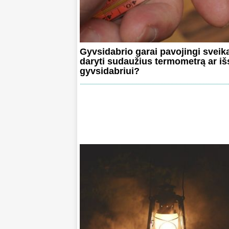
Gyvsidabrio garai pavojingi sveika
daryti sudaužius termometrą ar išs
gyvsidabriui?