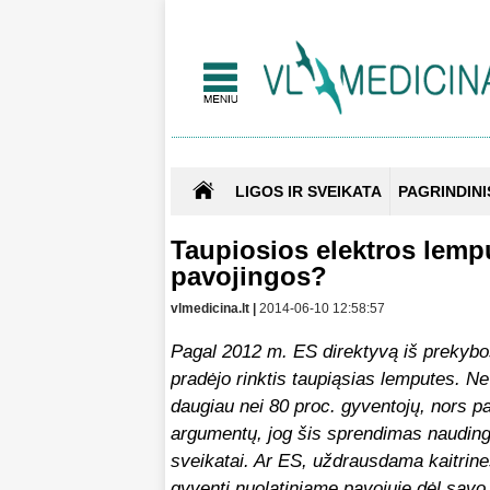
LIGOS IR SVEIKATA
PAGRINDINI
Taupiosios elektros lemp
pavojingos?
vlmedicina.lt |
2014-06-10 12:58:57
Pagal 2012 m. ES direktyvą iš prekybos 
pradėjo rinktis taupiąsias lemputes. Ne
daugiau nei 80 proc. gyventojų, nors p
argumentų, jog šis sprendimas nauding
sveikatai. Ar ES, uždrausdama kaitrines
gyventi nuolatiniame pavojuje dėl savo s