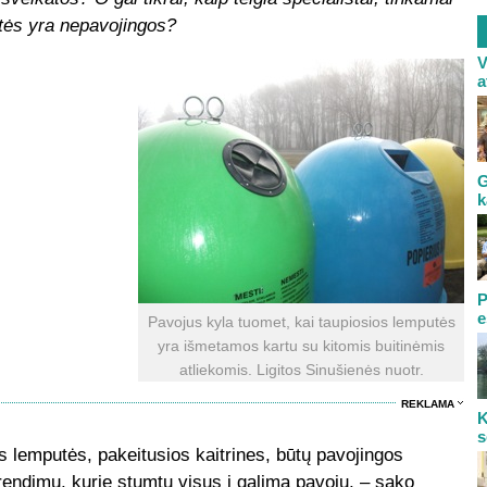
tės yra nepavojingos?
V
a
G
k
P
e
Pavojus kyla tuomet, kai taupiosios lemputės
yra išmetamos kartu su kitomis buitinėmis
atliekomis. Ligitos Sinušienės nuotr.
REKLAMA
K
s
os lemputės, pakeitusios kaitrines, būtų pavojingos
prendimų, kurie stumtų visus į galimą pavojų, – sako