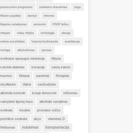
prevencinės programos
sveikatos draudimas
Joga
Maisto papildai
dantys
reforma
šlapimo nelaikymas
antsvoris
PSDF lėšos
miegas
vaikų mityba
onkologija
slauga
erkinis encefalitas
Vytenis Andriukaitis
reabilitacija
nemiga
alkoholizmas
sportas
sveikatos apsaugos ministerija
Mityba
cukrinis diabetas
korupcija
vaistų kainos
traumos
Skiepai
pacientai
Renginiai
skydliaukė
Vaikai
savižudybės
alkoholio kontrolė
kraujo donorystė
nėštumas
valstybinė ligonių kasa
alkoholio vartojimas
sveikata
insultas
prostatos vėžys
psichikos sveikata
akys
vitaminas D
nutukimas
transplantacija
Nėštumas