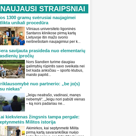
NAUJAUSI STRAIPSNIAI
os 1300 gramų svėrusiai naujagimei
tlikta unikali procedūra
Vilniaus universiteto ligoninės
Santaros klinikose pirmą kartą
Lietuvoje itin mažo svorio
neišnešiotam naujagimiui per k...
era savijauta prasideda nuo elementarių
asdienių įpročių
Nors šiandien turime daugiau
galimybių rūpintis savo sveikata nei
bet kada anksčiau – sporto klubus,
maisto papild...
riklausomybė nuo partnerio: „be jo(s)
su niekas“
„Jeigu neatrašo, vadinasi, manęs
nebemyli“, „Jeigu nori pabūti vienas
– ką nors padariau ne...
ai kiekvienas žingsnis tampa pergale:
eptynmetės Militos istorija
Akimirkos, kai septynmetė Milita
pirmą kartą savarankiškai nuėjo