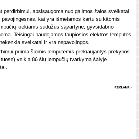
nt perdirbimui, apsisaugoma nuo galimos žalos sveikatai
g pavojingesnės, kai yra išmetamos kartu su kitomis
lempučių kiekiams sudužus sąvartyne, gyvsidabrio
noma. Teisingai naudojamos taupiosios elektros lemputės
nekenkia sveikatai ir yra nepavojingos.
rbimui priima šiomis lemputėmis prekiaujantys prekybos
estuose) veikia 86 šių lempučių tvarkymą šalyje
ai.
REKLAMA