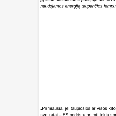
naudojamos energiją taupančios lempu
„Pirmiausia, jei taupiosios ar visos kit
sveikatai – ES nedrįstų priimti tokių s