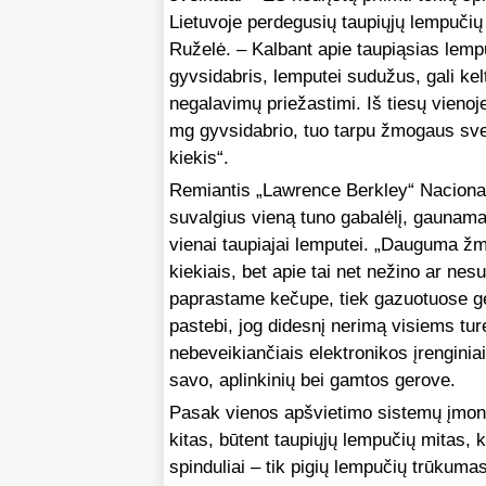
Lietuvoje perdegusių taupiųjų lempuč
Ruželė. – Kalbant apie taupiąsias lempu
gyvsidabris, lemputei sudužus, gali kelti
negalavimų priežastimi. Iš tiesų vienoj
mg gyvsidabrio, tuo tarpu žmogaus sve
kiekis“.
Remiantis „Lawrence Berkley“ Nacionali
suvalgius vieną tuno gabalėlį, gaunama
vienai taupiajai lemputei. „Dauguma žm
kiekiais, bet apie tai net nežino ar ne
paprastame kečupe, tiek gazuotuose gė
pastebi, jog didesnį nerimą visiems turėtų
nebeveikiančiais elektronikos įrenginiai
savo, aplinkinių bei gamtos gerove.
Pasak vienos apšvietimo sistemų įmon
kitas, būtent taupiųjų lempučių mitas,
spinduliai – tik pigių lempučių trūkumas,