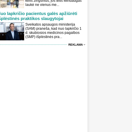
kelis žingsnius, jos tėtis Mindaugas
laukė ne vienus me...
uo lapkričio pacientus galės apžiūrėti
šplėstinės praktikos slaugytojai
Sveikatos apsaugos ministerija
(SAM) praneša, kad nuo lapkričio 1
d. skubiosios medicinos pagalbos
(SMP) išplėstinės pra...
REKLAMA