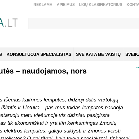
REKLAMA
APIE MUS
LIGŲ KLASIFIKATORIUS
KONTA
S
KONSULTUOJA SPECIALISTAS
SVEIKATA BE VAISTŲ
SVEI
utės – naudojamos, nors
išėmus kaitrines lemputes, didžioji dalis vartotojų
 išimtis ir Lietuva – pas mus tokias lemputes naudoja
astaruoju metu viešumoje vis dažniau pasigirsta
as tik ekonomiškai ir yra itin kenksmingas žmonių
 elektros lemputes, galėjo suklysti ir žmones versti
veikatos? O gal tikrai, kaip teigia specialistai, tinkamai