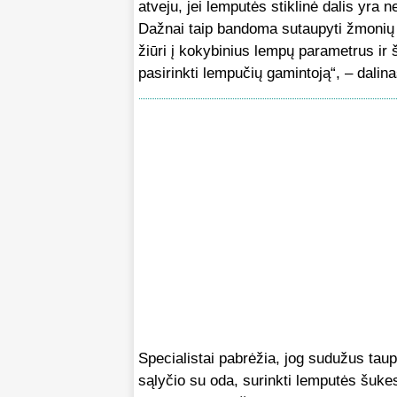
atveju, jei lemputės stiklinė dalis yra
Dažnai taip bandoma sutaupyti žmonių s
žiūri į kokybinius lempų parametrus ir 
pasirinkti lempučių gamintoją“, – dali
Specialistai pabrėžia, jog sudužus taupi
sąlyčio su oda, surinkti lemputės šukes,