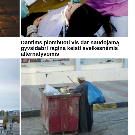
a
Dantims plombuoti vis dar naudojamą
gyvsidabrį ragina keisti sveikesnėmis
alternatyvomis