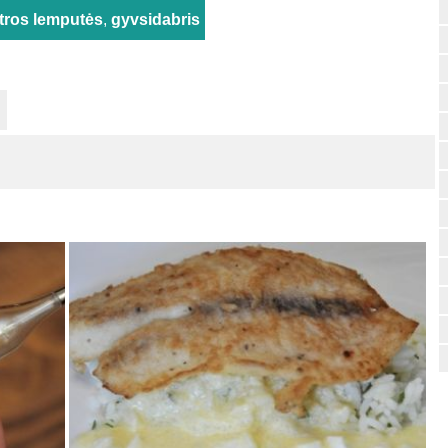
tros lemputės
,
gyvsidabris