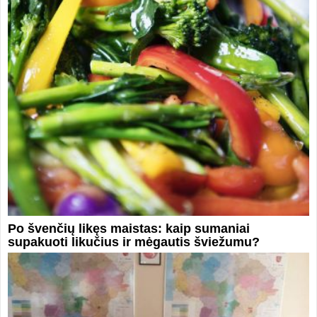
Po švenčių likęs maistas: kaip sumaniai
supakuoti likučius ir mėgautis šviežumu?