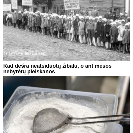
Kad dešra neatsiduotų žibalu, o ant mėsos
nebyrėtų pleiskanos