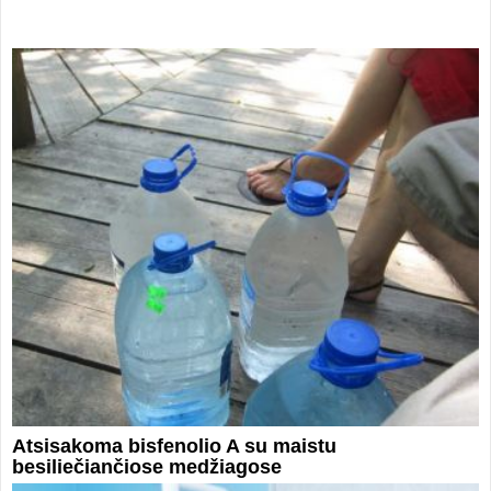
Atsisakoma bisfenolio A su maistu
besiliečiančiose medžiagose