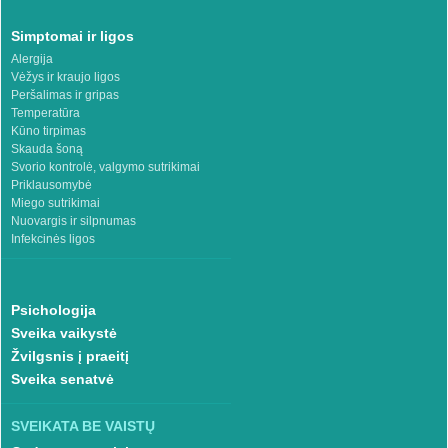
Simptomai ir ligos
Alergija
Vėžys ir kraujo ligos
Peršalimas ir gripas
Temperatūra
Kūno tirpimas
Skauda šoną
Svorio kontrolė, valgymo sutrikimai
Priklausomybė
Miego sutrikimai
Nuovargis ir silpnumas
Infekcinės ligos
Psichologija
Sveika vaikystė
Žvilgsnis į praeitį
Sveika senatvė
SVEIKATA BE VAISTŲ