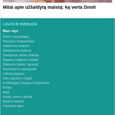
Mitai apie užšaldytą maistą: ką verta žinoti
LIGOS IR SVEIKATA
Man rūpi
Širdis ir kraujotaka
Plaučiai ir kvėpavimas
Virškinimo sistema
Endokrininė sistema
Smegenys, nervų sistema
Šlapimo organai ir inkstai
Stuburas, kaulai, sąnariai
Raumenys ir sausgyslės
Lytiniai organai
Oda, plaukai ir nagai
Limfmazgiai, kraujas ir imunitetas
Krūtys
Akys
Ausys, nosis ir gerklė
Burna ir dantys
Psichikos ligos