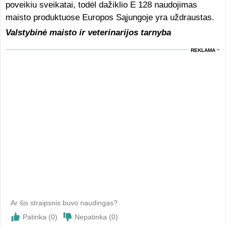
poveikiu sveikatai, todėl dažiklio E 128 naudojimas
maisto produktuose Europos Sąjungoje yra uždraustas.
Valstybinė maisto ir veterinarijos tarnyba
REKLAMA
Ar šis straipsnis buvo naudingas?
Patinka (
0
)
Nepatinka (
0
)