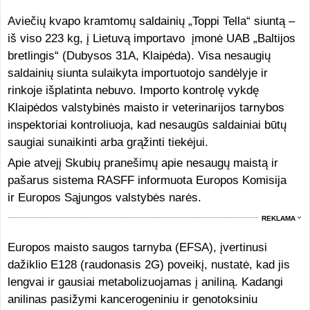
Aviečių kvapo kramtomų saldainių „Toppi Tella“ siuntą –
iš viso 223 kg, į Lietuvą importavo įmonė UAB „Baltijos
bretlingis“ (Dubysos 31A, Klaipėda). Visa nesaugių
saldainių siunta sulaikyta importuotojo sandėlyje ir
rinkoje išplatinta nebuvo. Importo kontrolę vykdę
Klaipėdos valstybinės maisto ir veterinarijos tarnybos
inspektoriai kontroliuoja, kad nesaugūs saldainiai būtų
saugiai sunaikinti arba grąžinti tiekėjui.
Apie atvejį Skubių pranešimų apie nesaugų maistą ir
pašarus sistema RASFF informuota Europos Komisija
ir Europos Sąjungos valstybės narės.
REKLAMA
Europos maisto saugos tarnyba (EFSA), įvertinusi
dažiklio E128 (raudonasis 2G) poveikį, nustatė, kad jis
lengvai ir gausiai metabolizuojamas į aniliną. Kadangi
anilinas pasižymi kancerogeniniu ir genotoksiniu