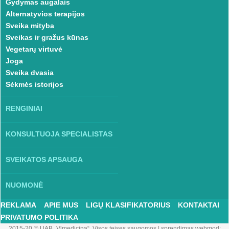
Gydymas augalais
Alternatyvios terapijos
Sveika mityba
Sveikas ir gražus kūnas
Vegetarų virtuvė
Joga
Sveika dvasia
Sėkmės istorijos
RENGINIAI
KONSULTUOJA SPECIALISTAS
SVEIKATOS APSAUGA
NUOMONĖ
REKLAMA
APIE MUS
LIGŲ KLASIFIKATORIUS
KONTAKTAI
PRIVATUMO POLITIKA
2015-20 © UAB „Vlmedicina“. Visos teises saugomos
|
sprendimas webmod: