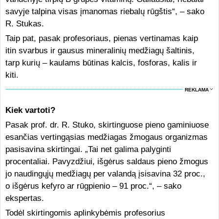
savyje talpina visas įmanomas riebalų rūgštis“, – sako
R. Stukas.
Taip pat, pasak profesoriaus, pienas vertinamas kaip
itin svarbus ir gausus mineralinių medžiagų šaltinis,
tarp kurių – kaulams būtinas kalcis, fosforas, kalis ir
kiti.
REKLAMA
Kiek vartoti?
Pasak prof. dr. R. Stuko, skirtinguose pieno gaminiuose
esančias vertingąsias medžiagas žmogaus organizmas
pasisavina skirtingai. „Tai net galima palyginti
procentaliai. Pavyzdžiui, išgėrus saldaus pieno žmogus
jo naudingųjų medžiagų per valandą įsisavina 32 proc.,
o išgėrus kefyro ar rūgpienio – 91 proc.“, – sako
ekspertas.
Todėl skirtingomis aplinkybėmis profesorius