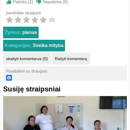
Patinka (
2
)
Nepatinka (
0
)
Įvertinkite straipsni:
(2)
Žymos:
pienas
Kategorijos:
Sveika mityba
skaityti komentarus (0)
Rašyti komentarą
Pasidalinti su draugais
Susiję straipsniai