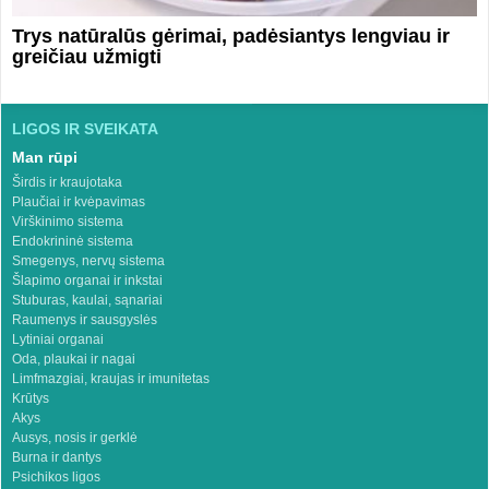
Trys natūralūs gėrimai, padėsiantys lengviau ir
greičiau užmigti
LIGOS IR SVEIKATA
Man rūpi
Širdis ir kraujotaka
Plaučiai ir kvėpavimas
Virškinimo sistema
Endokrininė sistema
Smegenys, nervų sistema
Šlapimo organai ir inkstai
Stuburas, kaulai, sąnariai
Raumenys ir sausgyslės
Lytiniai organai
Oda, plaukai ir nagai
Limfmazgiai, kraujas ir imunitetas
Krūtys
Akys
Ausys, nosis ir gerklė
Burna ir dantys
Psichikos ligos