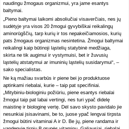
naudingu žmogaus organizmui, yra jame esantys
baltymai.
„Pieno baltymai laikomi absoliučiai visaverčiais, nes jų
sudėtyje yra visos 20 žmogui gyvybiškai reikalingų
aminorūgščių, tarp kurių ir tos nepakeičiamosios, kurių
pats žmogaus organizmas nesintetina. Žmogui baltymai
reikalingi kaip būtinoji ląstelių statybinė medžiaga,
skirta ne tik augimui ir vystymuisi, bet ir žuvusių
ląstelių atstatymui ar imuninių ląstelių susidarymui“, –
sako specialistas.
Ne ką mažiau svarbūs ir piene bei jo produktuose
aptinkami riebalai, kurie – taip pat specifiniai.
„Mitybiniu-biologiniu požiūriu, piene esantys riebalai
žmogui taip pat labai vertingi, nes turi ypač didelę
maistinę ir biologinę vertę. Dėl savo skysto pavidalo jie
nesunkiai įsisavinami, be to, juose ypač lengvai tirpsta
žmogui būtini vitaminai A ir D. Be jų, piene randama ir
vandenyje tirpių B grupės vitaminų. Galiausiai, riebalai