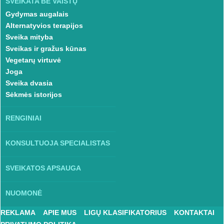
SVEIKATA BE VAISTŲ
Gydymas augalais
Alternatyvios terapijos
Sveika mityba
Sveikas ir gražus kūnas
Vegetarų virtuvė
Joga
Sveika dvasia
Sėkmės istorijos
RENGINIAI
KONSULTUOJA SPECIALISTAS
SVEIKATOS APSAUGA
NUOMONĖ
REKLAMA
APIE MUS
LIGŲ KLASIFIKATORIUS
KONTAKTAI