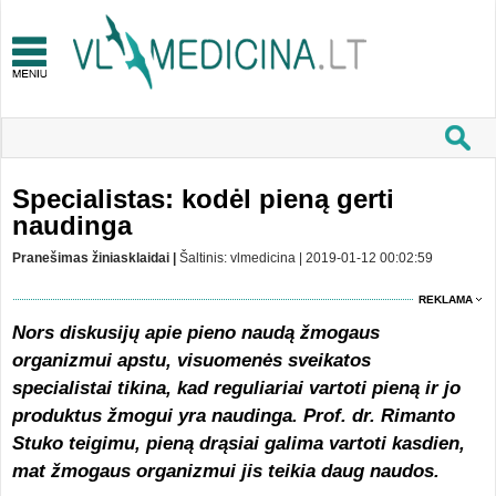
Specialistas: kodėl pieną gerti
naudinga
Pranešimas žiniasklaidai |
Šaltinis: vlmedicina | 2019-01-12 00:02:59
REKLAMA
Nors diskusijų apie pieno naudą žmogaus
organizmui apstu, visuomenės sveikatos
specialistai tikina, kad reguliariai vartoti pieną ir jo
produktus žmogui yra naudinga. Prof. dr. Rimanto
Stuko teigimu, pieną drąsiai galima vartoti kasdien,
mat žmogaus organizmui jis teikia daug naudos.