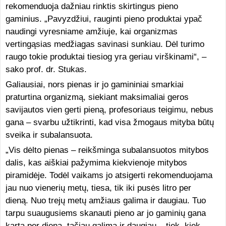
rekomenduoja dažniau rinktis skirtingus pieno
gaminius. „Pavyzdžiui, rauginti pieno produktai ypač
naudingi vyresniame amžiuje, kai organizmas
vertingąsias medžiagas savinasi sunkiau. Dėl turimo
raugo tokie produktai tiesiog yra geriau virškinami“, –
sako prof. dr. Stukas.
Galiausiai, nors pienas ir jo gamininiai smarkiai
praturtina organizmą, siekiant maksimaliai geros
savijautos vien gerti pieną, profesoriaus teigimu, nebus
gana – svarbu užtikrinti, kad visa žmogaus mityba būtų
sveika ir subalansuota.
„Vis dėlto pienas – reikšminga subalansuotos mitybos
dalis, kas aiškiai pažymima kiekvienoje mitybos
piramidėje. Todėl vaikams jo atsigerti rekomenduojama
jau nuo vienerių metų, tiesa, tik iki pusės litro per
dieną. Nuo trejų metų amžiaus galima ir daugiau. Tuo
tarpu suaugusiems skanauti pieno ar jo gaminių gana
kartą per dieną, tačiau galima ir daugiau – tiek, kiek