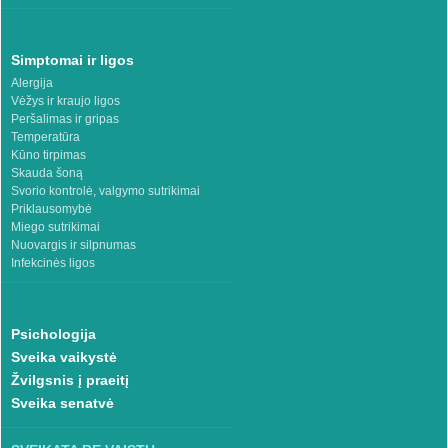
Simptomai ir ligos
Alergija
Vėžys ir kraujo ligos
Peršalimas ir gripas
Temperatūra
Kūno tirpimas
Skauda šoną
Svorio kontrolė, valgymo sutrikimai
Priklausomybė
Miego sutrikimai
Nuovargis ir silpnumas
Infekcinės ligos
Psichologija
Sveika vaikystė
Žvilgsnis į praeitį
Sveika senatvė