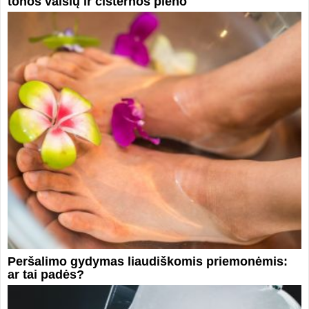
tonos vaisių ir cisternos pieno
Peršalimo gydymas liaudiškomis priemonėmis:
ar tai padės?