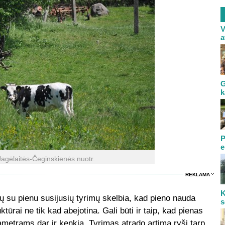
V
a
G
k
P
e
agėlaitės-Čeginskienės nuotr.
REKLAMA
K
ktų su pienu susijusių tyrimų skelbia, kad pieno nauda
s
tūrai ne tik kad abejotina. Gali būti ir taip, kad pienas
metrams dar ir kenkia. Tyrimas atrado artimą ryšį tarp