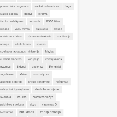
prevencinės programos
sveikatos draudimas
Joga
Maisto papildai
dantys
reforma
šlapimo nelaikymas
antsvoris
PSDF lėšos
miegas
vaikų mityba
onkologija
slauga
erkinis encefalitas
Vytenis Andriukaitis
reabilitacija
nemiga
alkoholizmas
sportas
sveikatos apsaugos ministerija
Mityba
cukrinis diabetas
korupcija
vaistų kainos
traumos
Skiepai
pacientai
Renginiai
skydliaukė
Vaikai
savižudybės
alkoholio kontrolė
kraujo donorystė
nėštumas
valstybinė ligonių kasa
alkoholio vartojimas
sveikata
insultas
prostatos vėžys
psichikos sveikata
akys
vitaminas D
nutukimas
transplantacija
Nėštumas