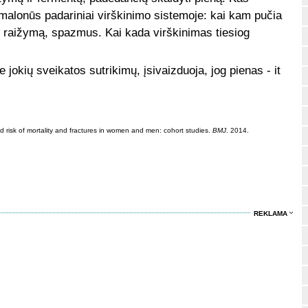
malonūs padariniai virškinimo sistemoje: kai kam pučia
prų raižymą, spazmus. Kai kada virškinimas tiesiog
be jokių sveikatos sutrikimų, įsivaizduoja, jog pienas - it
nd risk of mortality and fractures in women and men: cohort studies.
BMJ
. 2014.
REKLAMA