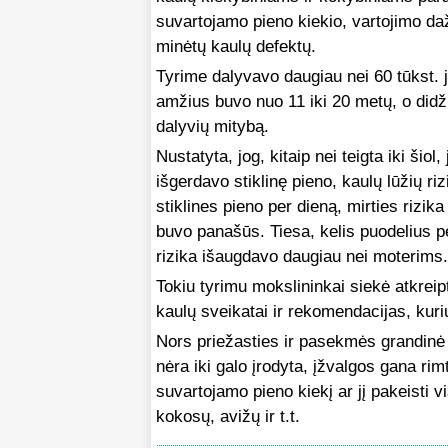
suvartojamo pieno kiekio, vartojimo daž
minėtų kaulų defektų.
Tyrime dalyvavo daugiau nei 60 tūkst. j
amžius buvo nuo 11 iki 20 metų, o didž
dalyvių mitybą.
Nustatyta, jog, kitaip nei teigta iki ši
išgerdavo stiklinę pieno, kaulų lūžių ri
stiklines pieno per dieną, mirties rizik
buvo panašūs. Tiesa, kelis puodelius p
rizika išaugdavo daugiau nei moterims.
Tokiu tyrimu mokslininkai siekė atkreip
kaulų sveikatai ir rekomendacijas, kuri
Nors priežasties ir pasekmės grandinė 
nėra iki galo įrodyta, įžvalgos gana rim
suvartojamo pieno kiekį ar jį pakeisti v
kokosų, avižų ir t.t.