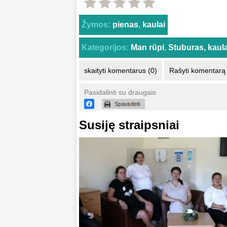
Žymos:
pienas
,
kaulai
Kategorijos:
Man rūpi
,
Stuburas, kaula
skaityti komentarus (0)
Rašyti komentarą
Pasidalinti su draugais
Susiję straipsniai