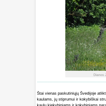
Dianos J
Štai vienas paskutiniųjų Švedijoje atli
kaulams, jų stiprumui ir kokybiškai struk
kaulų kiekybiniams ir kokybiniams para