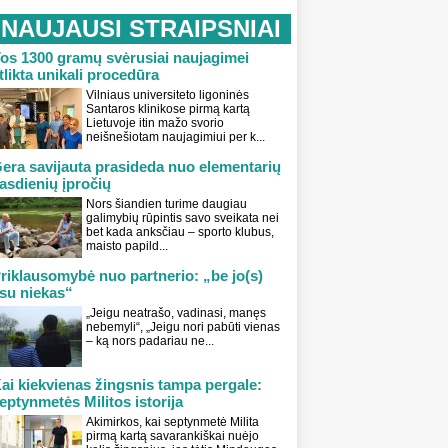
NAUJAUSI STRAIPSNIAI
os 1300 gramų svėrusiai naujagimei
tlikta unikali procedūra
Vilniaus universiteto ligoninės
Santaros klinikose pirmą kartą
Lietuvoje itin mažo svorio
neišnešiotam naujagimiui per k...
era savijauta prasideda nuo elementarių
asdienių įpročių
Nors šiandien turime daugiau
galimybių rūpintis savo sveikata nei
bet kada anksčiau – sporto klubus,
maisto papild...
riklausomybė nuo partnerio: „be jo(s)
su niekas“
„Jeigu neatrašo, vadinasi, manęs
nebemyli“, „Jeigu nori pabūti vienas
– ką nors padariau ne...
ai kiekvienas žingsnis tampa pergale:
eptynmetės Militos istorija
Akimirkos, kai septynmetė Milita
pirmą kartą savarankiškai nuėjo