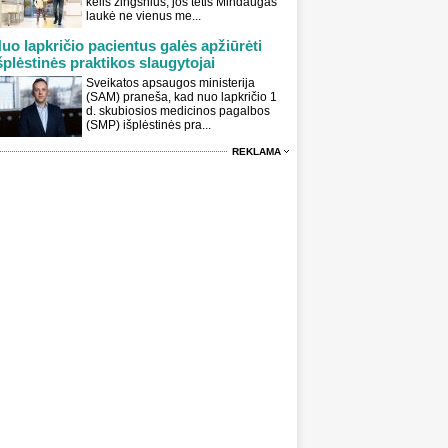
kelis žingsnius, jos tėtis Mindaugas
laukė ne vienus me...
uo lapkričio pacientus galės apžiūrėti
šplėstinės praktikos slaugytojai
Sveikatos apsaugos ministerija
(SAM) praneša, kad nuo lapkričio 1
d. skubiosios medicinos pagalbos
(SMP) išplėstinės pra...
REKLAMA