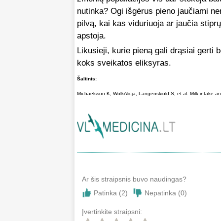
nutinka? Ogi išgėrus pieno jaučiami ne
pilvą, kai kas viduriuoja ar jaučia sti
apstoja.
Likusieji, kurie pieną gali drąsiai gerti 
koks sveikatos eliksyras.
Šaltinis:
Michaëlsson K, WolkAlicja, Langenskiöld S, et al. Milk intake a
Ar šis straipsnis buvo naudingas?
Patinka (
2
)
Nepatinka (
0
)
Įvertinkite straipsni: