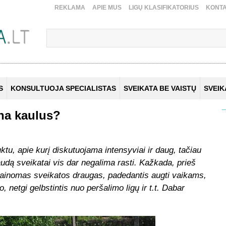
REKLAMA
APIE MUS
LIGŲ KLASIFIKATORIUS
KONTA
S
KONSULTUOJA SPECIALISTAS
SVEIKATA BE VAISTŲ
SVEI
ina kaulus?
ktu, apie ku
rį diskutuojama intensyviai ir daug, tačiau
dą sveikatai vis dar negalima rasti. Kažkada, prieš
ainomas sveikatos draugas, padedantis augti vaikams,
, netgi gelbstintis nuo peršalimo ligų ir t.t. Dabar