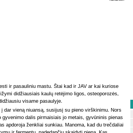
sti ir pasauliniu mastu. Štai kad ir JAV ar kai kuriose
žymi didžiausiais kaulų retėjimo ligos, osteoporozės,
didžiausiu visame pasaulyje.
i į dar vieną niuansą, susijusį su pieno virškinimu. Nors
 gyvenimo dalis pirmaisiais jo metais, gyvūninis pienas
as apdoroja ženkliai sunkiau. Manoma, kad du trečdaliai
ltymų ir fermentų, padedančių skaidyti pieną. Kas