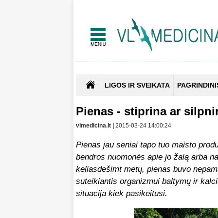
LIGOS IR SVEIKATA
PAGRINDINI
Pienas - stiprina ar silpn
vlmedicina.lt |
2015-03-24 14:00:24
Pienas jau seniai tapo tuo maisto produ
bendros nuomonės apie jo žalą arba nau
keliasdešimt metų, pienas buvo nepam
suteikiantis organizmui baltymų ir kalcio
situacija kiek pasikeitusi.