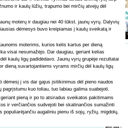
numo ir kaulų lūžių, trapumo bei mirčių atvejų dėl
N
i
aunų moterų ir daugiau nei 40 tūkst. jaunų vyrų. Dalyvių
iausias dėmesys buvo kreipiamas į kaulų sveikatą ir
ol, jaunoms moterims, kurios kelis kartus per dieną
zika visai nesumažėjo. Dar daugiau, geriant kelias
a dėl kaulų ligų padidėdavo. Jaunų vyrų grupėje rezultatai
er dieną suvartojantiems vyrams mirčių dėl kaulų ligų
ti dėmesį į vis dar gajus įsitikinimus dėl pieno naudos
ų pagrįstumu kuo toliau, tuo labiau galima suabejoti.
geriant pieną ir po to atsiradus sveikatos pakitimams
tos ir verčiančios sudvejoti bei skatinančios sumažinti
is populiarėjančiu augaliniu pienu iš sojų, ryžių, migdolų,
REKLAMA