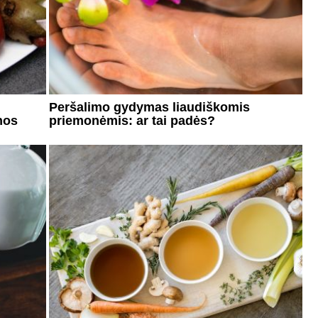
Peršalimo gydymas liaudiškomis
nos
priemonėmis: ar tai padės?