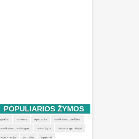
POPULIARIOS ŽYMOS
grožis
nerimas
operacija
sveikatos priežiūra
sveikatos paslaugos
retos ligos
šeimos gydytojai
vakcinacija
augalai
sąnariai