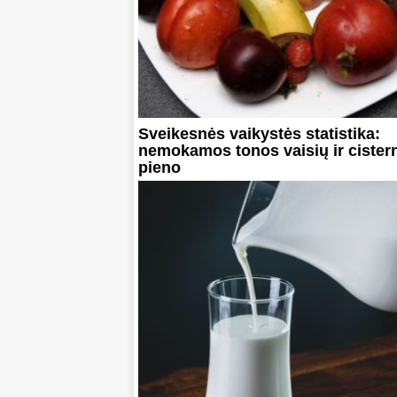
Sveikesnės vaikystės statistika:
nemokamos tonos vaisių ir cister
pieno