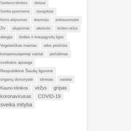
Santaros klinikos
skiepai
Sveika gyvensena
slaugytojai
fizinis aktyvumas
depresija
priklausomybė
ŽIV
atlyginimai
alkoholis
krūties vėžys
alergija
širdies ir kraujagyslių ligos
Vegetariškas maistas
odos priežiūra
kompensuojamieji vaistai
peršalimas
sveikatos apsauga
Respublikinė Šiaulių ligoninė
organų donorystė
stresas
vaistai
gripas
Kauno klinikos
vėžys
koronavirusas
COVID-19
sveika mityba