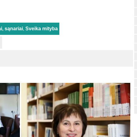
i, sąnariai
,
Sveika mityba