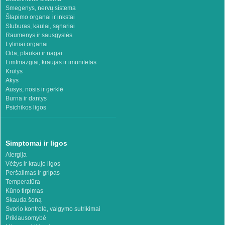
Smegenys, nervų sistema
Šlapimo organai ir inkstai
Stuburas, kaulai, sąnariai
Raumenys ir sausgyslės
Lytiniai organai
Oda, plaukai ir nagai
Limfmazgiai, kraujas ir imunitetas
Krūtys
Akys
Ausys, nosis ir gerklė
Burna ir dantys
Psichikos ligos
Simptomai ir ligos
Alergija
Vėžys ir kraujo ligos
Peršalimas ir gripas
Temperatūra
Kūno tirpimas
Skauda šoną
Svorio kontrolė, valgymo sutrikimai
Priklausomybė