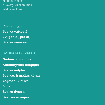
Miego sutrikimai
Nuovargis ir silpnumas
Infekcinės ligos
Psichologija
Sveika vaikystė
Žvilgsnis į praeitį
Sveika senatvė
SVEIKATA BE VAISTŲ
Gydymas augalais
Alternatyvios terapijos
Sveika mityba
Sveikas ir gražus kūnas
Vegetarų virtuvė
Joga
Sveika dvasia
Sėkmės istorijos