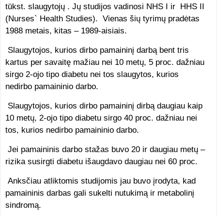
tūkst. slaugytojų . Jų studijos vadinosi NHS I ir HHS II
(Nurses` Health Studies). Vienas šių tyrimų pradėtas
1988 metais, kitas – 1989-aisiais.
Slaugytojos, kurios dirbo pamaininį darbą bent tris
kartus per savaitę mažiau nei 10 metų, 5 proc. dažniau
sirgo 2-ojo tipo diabetu nei tos slaugytos, kurios
nedirbo pamaininio darbo.
Slaugytojos, kurios dirbo pamaininį dirbą daugiau kaip
10 metų, 2-ojo tipo diabetu sirgo 40 proc. dažniau nei
tos, kurios nedirbo pamaininio darbo.
Jei pamaininis darbo stažas buvo 20 ir daugiau metų –
rizika susirgti diabetu išaugdavo daugiau nei 60 proc.
Anksčiau atliktomis studijomis jau buvo įrodyta, kad
pamaininis darbas gali sukelti nutukimą ir metabolinį
sindromą.