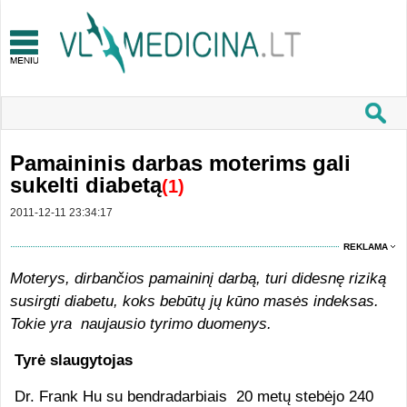
Pamaininis darbas moterims gali
sukelti diabetą
(1)
2011-12-11 23:34:17
REKLAMA
Moterys, dirbančios pamaininį darbą, turi didesnę riziką
susirgti diabetu, koks bebūtų jų kūno masės indeksas.
Tokie yra naujausio tyrimo duomenys.
Tyrė slaugytojas
Dr. Frank Hu su bendradarbiais 20 metų stebėjo 240