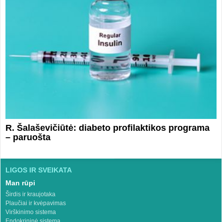
R. Šalaševičiūtė: diabeto profilaktikos programa
– paruošta
LIGOS IR SVEIKATA
Man rūpi
Širdis ir kraujotaka
Plaučiai ir kvėpavimas
Virškinimo sistema
Endokrininė sistema