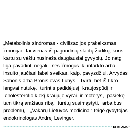
„Metabolinis sindromas - civilizacijos prakeiksmas
žmonijai. Tai vienas iš pagrindinių slaptų žudikų, kuris
kartu su vėžiu nusineša daugiausiai gyvybių. Jo netgi
liga pavadinti negali, nes žmogus iki infarkto arba
insulto jaučiasi labai sveikas, kaip, pavyzdžiui, Arvydas
Sabonis arba Bronislovas Lubys . Tvirti, bet iš tikro
lengvai nutukę, turintis padidėjusį kraujospūdį ir
cholesterolio kiekį kraujuje vyrai ir moterys, pasiekę
tam tikrą amžiaus ribą, turėtų susimąstyti, arba bus
problemų, - „Vakarų Lietuvos medicinai“ teigė gydytojas
endokrinologas Andrej Levinger.
REKLAMA