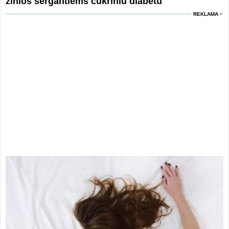
žinios sergantiems cukriniu diabetu
REKLAMA