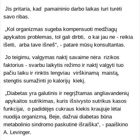
Jis pritaria, kad pamaininio darbo laikas turi turėti
savo ribas.
„Kol organizmas sugeba kompensuoti medžiagų
apykaitos problemas, tol gali dirbti, o kai jau ne - reikia
išeiti, arba tave išneš“, - patarė mūsų konsultantas.
Jo teigimu, valgymas naktį savaime nėra rizikos
faktorius - svarbu laikytis režimo ir naktį valgyti tuo
pačiu laiku ir rinktis lengviau virškinamą maistą,
stengtis sumažinti jo kalorijų kiekį.
„Diabetas yra galutinis ir negrįžtamas angliavandenių
apykaitos sutrikimas, kuris išsivysto sutrikus kasos
funkcijai, o padidėjęs cukraus kiekis kraujuje lėtai
nuodija organizmą. Beje, dažnai diabetas būna
metabolinio sindromo paskutinė išraiška“, - paaiškino
A. Levinger.