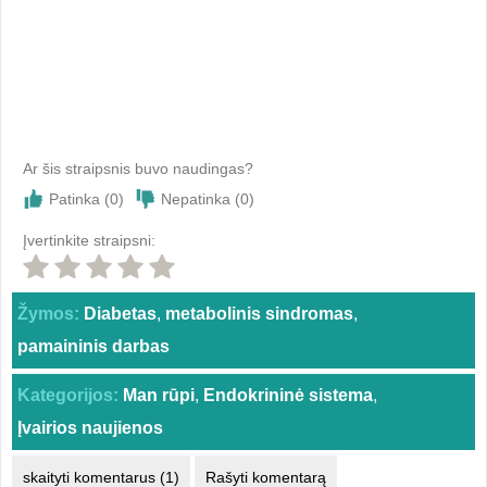
Ar šis straipsnis buvo naudingas?
Patinka (
0
)
Nepatinka (
0
)
Įvertinkite straipsni:
Žymos:
Diabetas
,
metabolinis sindromas
,
pamaininis darbas
Kategorijos:
Man rūpi
,
Endokrininė sistema
,
Įvairios naujienos
skaityti komentarus (1)
Rašyti komentarą