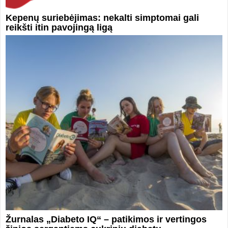
Kepenų suriebėjimas: nekalti simptomai gali
reikšti itin pavojingą ligą
Žurnalas „Diabeto IQ“ – patikimos ir vertingos