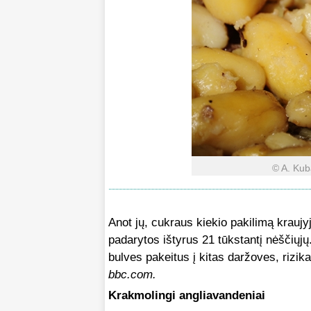
© A. Kub
Anot jų, cukraus kiekio pakilimą kraujy
padarytos ištyrus 21 tūkstantį nėščiųjų.
bulves pakeitus į kitas daržoves, rizika
bbc.com.
Krakmolingi angliavandeniai