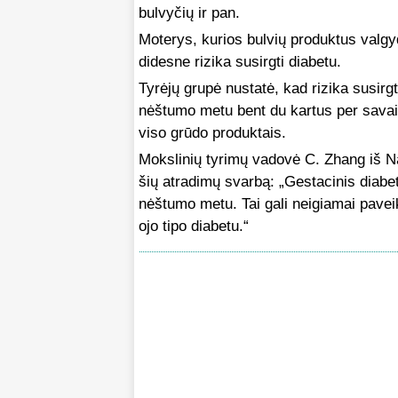
bulvyčių ir pan.
Moterys, kurios bulvių produktus valgy
didesne rizika susirgti diabetu.
Tyrėjų grupė nustatė, kad rizika susir
nėštumo metu bent du kartus per savait
viso grūdo produktais.
Mokslinių tyrimų vadovė C. Zhang iš Na
šių atradimų svarbą: „Gestacinis diabet
nėštumo metu. Tai gali neigiamai paveik
ojo tipo diabetu.“