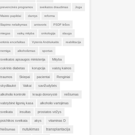
prevencinės programos
sveikatos draudimas
Joga
Maisto papildai
dantys
reforma
šlapimo nelaikymas
antsvoris
PSDF lėšos
miegas
vaikų mityba
onkologija
slauga
erkinis encefalitas
Vytenis Andriukaitis
reabilitacija
nemiga
alkoholizmas
sportas
sveikatos apsaugos ministerija
Mityba
cukrinis diabetas
korupcija
vaistų kainos
traumos
Skiepai
pacientai
Renginiai
skydliaukė
Vaikai
savižudybės
alkoholio kontrolė
kraujo donorystė
nėštumas
valstybinė ligonių kasa
alkoholio vartojimas
sveikata
insultas
prostatos vėžys
psichikos sveikata
akys
vitaminas D
nutukimas
transplantacija
Nėštumas