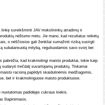
 linkę sureikšminti JAV mokslininkų atradimų ir
produktų nėštumo metu. Jie mano, kad rezultatus reikėtų
mais, o nėščiosios gali ženkliai sumažinti riziką susirgti
ką subalansuotą mitybą, reguliuodamos savo svorį bei
os pabrėžia, kad krakmolingi maisto produktai, tokie kaip
ų sudaryti trečdalį suvartojamų produktų. Tinkamai
 maisto racioną papildyti skaidulinėmis medžiagomis,
ėse, bet ir krakmolinguose maisto produktuose.
e nustatomas padidėjęs cukraus kiekis.
as šlapinimasis.