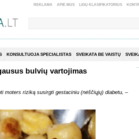
REKLAMA
APIE MUS
LIGŲ KLASIFIKATORIUS
KONTA
S
KONSULTUOJA SPECIALISTAS
SVEIKATA BE VAISTŲ
SVEI
gausus bulvių vartojimas
ti moters riziką susirgti gestaciniu (nėščiųjų) diabetu, –