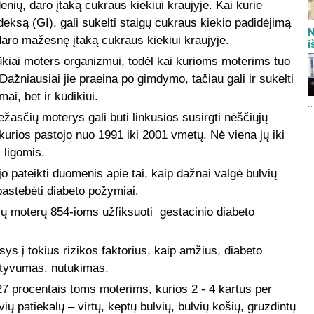
ių, daro įtaką cukraus kiekiui kraujyje. Kai kurie
deksą (GI), gali sukelti staigų cukraus kiekio padidėjimą
N
daro mažesnę įtaką cukraus kiekiui kraujyje.
i
kiai moters organizmui, todėl kai kurioms moterims tuo
Dažniausiai jie praeina po gimdymo, tačiau gali ir sukelti
ai, bet ir kūdikiui.
ežasčių moterys gali būti linkusios susirgti nėščiųjų
urios pastojo nuo 1991 iki 2001 vmetų. Nė viena jų iki
 ligomis.
 pateikti duomenis apie tai, kaip dažnai valgė bulvių
pastebėti diabeto požymiai.
ių moterų 854-ioms užfiksuoti gestacinio diabeto
s į tokius rizikos faktorius, kaip amžius, diabeto
aktyvumas, nutukimas.
27 procentais toms moterims, kurios 2 - 4 kartus per
 patiekalų – virtų, keptų bulvių, bulvių košių, gruzdintų