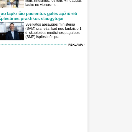
kelis žingsnius, jos tėtis Mindaugas
laukė ne vienus me...
uo lapkričio pacientus galės apžiūrėti
šplėstinės praktikos slaugytojai
Sveikatos apsaugos ministerija
(SAM) praneša, kad nuo lapkričio 1
d. skubiosios medicinos pagalbos
(SMP) išplėstinės pra...
REKLAMA