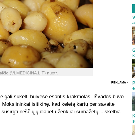
V
a
G
k
aičio (VLMEDICINA.L|T) nuotr.
P
REKLAMA
e
je gali sukelti bulvėse esantis krakmolas. Išvados buvo
 Mokslininkai įsitikinę, kad keletą kartų per savaitę
 susirgti nėščiųjų diabetu ženkliai sumažėtų, - skelbia
K
s