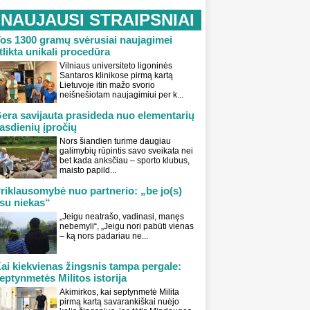
NAUJAUSI STRAIPSNIAI
os 1300 gramų svėrusiai naujagimei
tlikta unikali procedūra
Vilniaus universiteto ligoninės
Santaros klinikose pirmą kartą
Lietuvoje itin mažo svorio
neišnešiotam naujagimiui per k...
era savijauta prasideda nuo elementarių
asdienių įpročių
Nors šiandien turime daugiau
galimybių rūpintis savo sveikata nei
bet kada anksčiau – sporto klubus,
maisto papild...
riklausomybė nuo partnerio: „be jo(s)
su niekas“
„Jeigu neatrašo, vadinasi, manęs
nebemyli“, „Jeigu nori pabūti vienas
– ką nors padariau ne...
ai kiekvienas žingsnis tampa pergale:
eptynmetės Militos istorija
Akimirkos, kai septynmetė Milita
pirmą kartą savarankiškai nuėjo