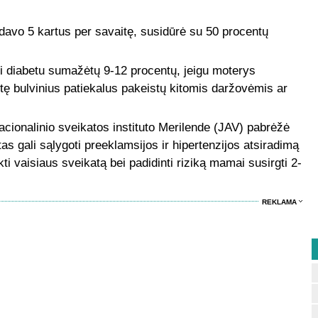
davo 5 kartus per savaitę, susidūrė su 50 procentų
gti diabetu sumažėtų 9-12 procentų, jeigu moterys
ę bulvinius patiekalus pakeistų kitomis daržovėmis ar
cionalinio sveikatos instituto Merilende (JAV) pabrėžė
as gali sąlygoti preeklamsijos ir hipertenzijos atsiradimą
ti vaisiaus sveikatą bei padidinti riziką mamai susirgti 2-
REKLAMA