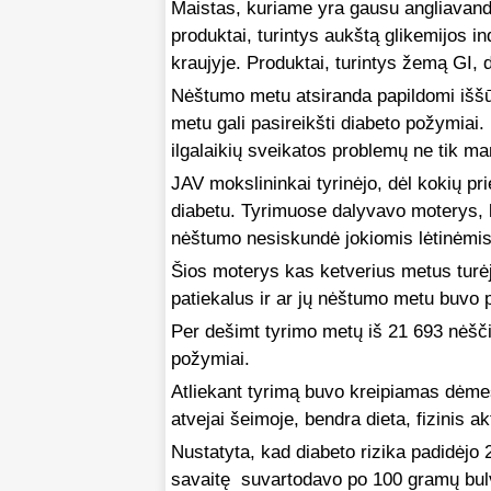
Maistas, kuriame yra gausu angliavanden
produktai, turintys aukštą glikemijos in
kraujyje. Produktai, turintys žemą GI, 
Nėštumo metu atsiranda papildomi iššū
metu gali pasireikšti diabeto požymiai. 
ilgalaikių sveikatos problemų ne tik mam
JAV mokslininkai tyrinėjo, dėl kokių pri
diabetu. Tyrimuose dalyvavo moterys, k
nėštumo nesiskundė jokiomis lėtinėmis
Šios moterys kas ketverius metus turėjo
patiekalus ir ar jų nėštumo metu buvo 
Per dešimt tyrimo metų iš 21 693 nėšč
požymiai.
Atliekant tyrimą buvo kreipiamas dėmesy
atvejai šeimoje, bendra dieta, fizinis 
Nustatyta, kad diabeto rizika padidėjo 
savaitę suvartodavo po 100 gramų bulvių