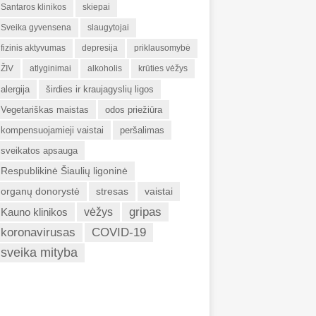
Santaros klinikos
skiepai
Sveika gyvensena
slaugytojai
fizinis aktyvumas
depresija
priklausomybė
ŽIV
atlyginimai
alkoholis
krūties vėžys
alergija
širdies ir kraujagyslių ligos
Vegetariškas maistas
odos priežiūra
kompensuojamieji vaistai
peršalimas
sveikatos apsauga
Respublikinė Šiaulių ligoninė
organų donorystė
stresas
vaistai
gripas
Kauno klinikos
vėžys
koronavirusas
COVID-19
sveika mityba