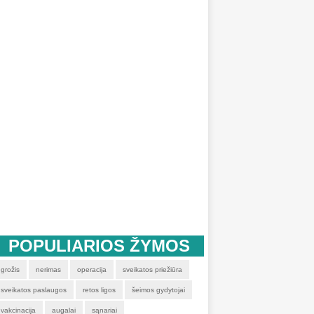
POPULIARIOS ŽYMOS
grožis
nerimas
operacija
sveikatos priežiūra
sveikatos paslaugos
retos ligos
šeimos gydytojai
vakcinacija
augalai
sąnariai