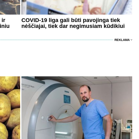
ir
COVID-19 liga gali būti pavojinga tiek
iniu
nėščiajai, tiek dar negimusiam kūdikiui
REKLAMA