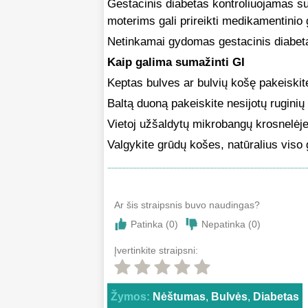
Gestacinis diabetas kontroliuojamas s
moterims gali prireikti medikamentinio
Netinkamai gydomas gestacinis diabetas
Kaip galima sumažinti GI
Keptas bulves ar bulvių košę pakeiskit
Baltą duoną pakeiskite nesijotų ruginių
Vietoj užšaldytų mikrobangų krosnelėj
Valgykite grūdų košes, natūralius viso 
Ar šis straipsnis buvo naudingas?
Patinka (
0
)
Nepatinka (
0
)
Įvertinkite straipsni:
Žymos:
Nėštumas
,
Bulvės
,
Diabetas