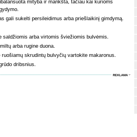
ubalansuota mityba ir mankšta, tačiau kai kurioms
 gydymo.
 gali sukelti persileidimus arba priešlaikinį gimdymą.
e saldžiomis arba virtomis šviežiomis bulvėmis.
 miltų arba rugine duona.
e ruošiamų skrudintų bulvyčių vartokite makaronus.
grūdo dribsnius.
REKLAMA