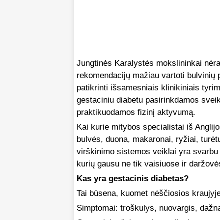
Jungtinės Karalystės mokslininkai nėra
rekomendacijų mažiau vartoti bulvinių 
patikrinti išsamesniais klinikiniais tyri
gestaciniu diabetu pasirinkdamos svei
praktikuodamos fizinį aktyvumą.
Kai kurie mitybos specialistai iš Anglij
bulvės, duona, makaronai, ryžiai, turėt
virškinimo sistemos veiklai yra svarbu
kurių gausu ne tik vaisiuose ir daržov
Kas yra gestacinis diabetas?
Tai būsena, kuomet nėščiosios kraujyj
Simptomai: troškulys, nuovargis, dažn