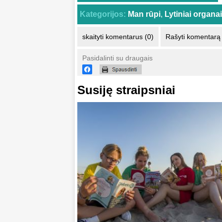
Kategorijos:
Man rūpi
,
Lytiniai organai
skaityti komentarus (0)
Rašyti komentarą
Pasidalinti su draugais
Susiję straipsniai