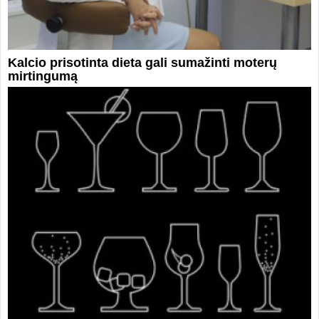
Kalcio prisotinta dieta gali sumažinti moterų
mirtingumą