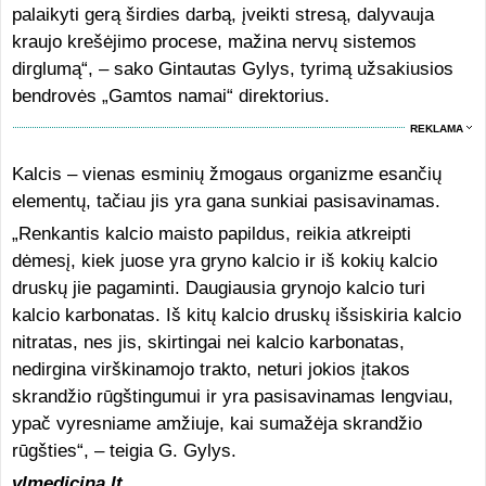
palaikyti gerą širdies darbą, įveikti stresą, dalyvauja
kraujo krešėjimo procese, mažina nervų sistemos
dirglumą“, – sako Gintautas Gylys, tyrimą užsakiusios
bendrovės „Gamtos namai“ direktorius.
REKLAMA
Kalcis – vienas esminių žmogaus organizme esančių
elementų, tačiau jis yra gana sunkiai pasisavinamas.
„Renkantis kalcio maisto papildus, reikia atkreipti
dėmesį, kiek juose yra gryno kalcio ir iš kokių kalcio
druskų jie pagaminti. Daugiausia grynojo kalcio turi
kalcio karbonatas. Iš kitų kalcio druskų išsiskiria kalcio
nitratas, nes jis, skirtingai nei kalcio karbonatas,
nedirgina virškinamojo trakto, neturi jokios įtakos
skrandžio rūgštingumui ir yra pasisavinamas lengviau,
ypač vyresniame amžiuje, kai sumažėja skrandžio
rūgšties“, – teigia G. Gylys.
vlmedicina.lt