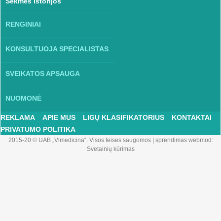
Sėkmės istorijos
RENGINIAI
KONSULTUOJA SPECIALISTAS
SVEIKATOS APSAUGA
NUOMONĖ
REKLAMA
APIE MUS
LIGŲ KLASIFIKATORIUS
KONTAKTAI
PRIVATUMO POLITIKA
2015-20 © UAB „Vlmedicina“. Visos teises saugomos
|
sprendimas webmod:
Svetainių kūrimas