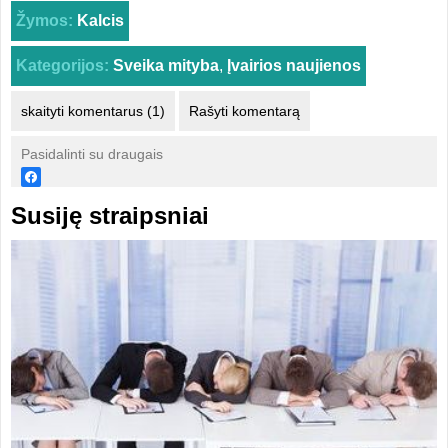
Žymos:
Kalcis
Kategorijos:
Sveika mityba
,
Įvairios naujienos
skaityti komentarus (1)
Rašyti komentarą
Pasidalinti su draugais
Susiję straipsniai