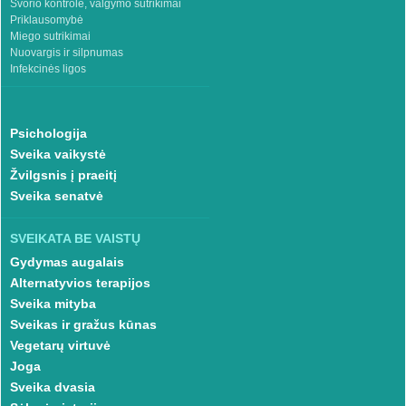
Svorio kontrolė, valgymo sutrikimai
Priklausomybė
Miego sutrikimai
Nuovargis ir silpnumas
Infekcinės ligos
Psichologija
Sveika vaikystė
Žvilgsnis į praeitį
Sveika senatvė
SVEIKATA BE VAISTŲ
Gydymas augalais
Alternatyvios terapijos
Sveika mityba
Sveikas ir gražus kūnas
Vegetarų virtuvė
Joga
Sveika dvasia