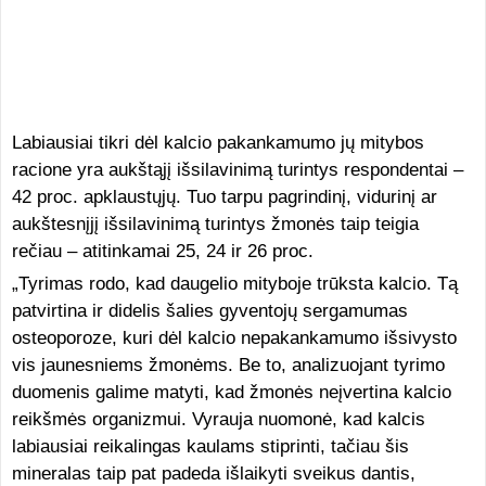
Labiausiai tikri dėl kalcio pakankamumo jų mitybos
racione yra aukštąjį išsilavinimą turintys respondentai –
42 proc. apklaustųjų. Tuo tarpu pagrindinį, vidurinį ar
aukštesnįjį išsilavinimą turintys žmonės taip teigia
rečiau – atitinkamai 25, 24 ir 26 proc.
„Tyrimas rodo, kad daugelio mityboje trūksta kalcio. Tą
patvirtina ir didelis šalies gyventojų sergamumas
osteoporoze, kuri dėl kalcio nepakankamumo išsivysto
vis jaunesniems žmonėms. Be to, analizuojant tyrimo
duomenis galime matyti, kad žmonės neįvertina kalcio
reikšmės organizmui. Vyrauja nuomonė, kad kalcis
labiausiai reikalingas kaulams stiprinti, tačiau šis
mineralas taip pat padeda išlaikyti sveikus dantis,