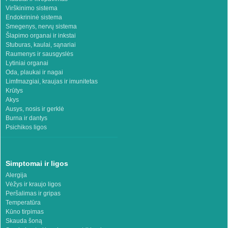
Virškinimo sistema
Endokrininė sistema
Smegenys, nervų sistema
Šlapimo organai ir inkstai
Stuburas, kaulai, sąnariai
Raumenys ir sausgyslės
Lytiniai organai
Oda, plaukai ir nagai
Limfmazgiai, kraujas ir imunitetas
Krūtys
Akys
Ausys, nosis ir gerklė
Burna ir dantys
Psichikos ligos
Simptomai ir ligos
Alergija
Vėžys ir kraujo ligos
Peršalimas ir gripas
Temperatūra
Kūno tirpimas
Skauda šoną