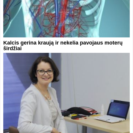
Kalcis gerina kraują ir nekelia pavojaus moterų
širdžiai