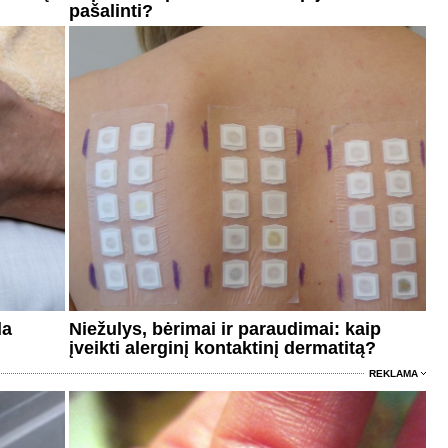
pašalinti?
da
Niežulys, bėrimai ir paraudimai: kaip
įveikti alerginį kontaktinį dermatitą?
REKLAMA