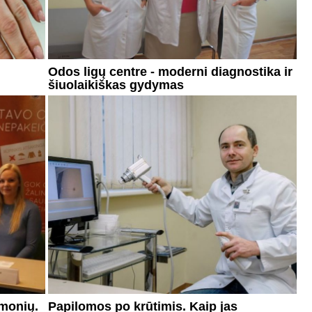
Odos ligų centre - moderni diagnostika ir
šiuolaikiškas gydymas
žmonių.
Papilomos po krūtimis. Kaip jas