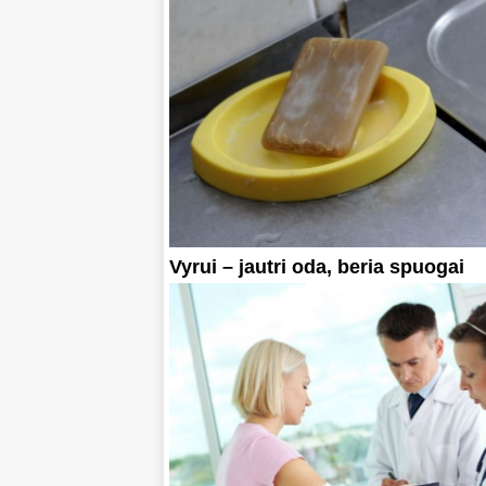
Vyrui – jautri oda, beria spuogai