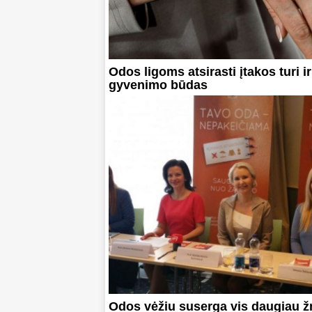
Odos ligoms atsirasti įtakos turi ir
gyvenimo būdas
Odos vėžiu suserga vis daugiau 