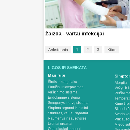
Žaizda - vartai infekcijai
Ankstesnis
1
2
3
Kitas
LIGOS IR SVEIKATA
Man rūpi
Simptom
Širdis ir kraujotaka
Alergija
Plaučiai ir kvėpavimas
Vėžys ir k
Virškinimo sistema
Peršalima
Endokrininė sistema
Temperat
Smegenys, nervų sistema
Kūno tirp
Šlapimo organai ir inkstai
Skauda š
Stuburas, kaulai, sąnariai
Svorio ko
Raumenys ir sausgyslės
Priklaus
Lytiniai organai
Miego sut
Oda, plaukai ir nagai
Nuovargis