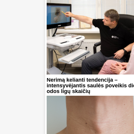
Nerimą kelianti tendencija –
intensyvėjantis saulės poveikis di
odos ligų skaičių