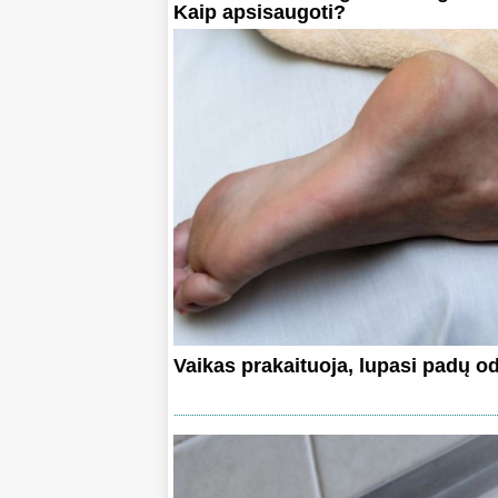
Kaip apsisaugoti?
Vaikas prakaituoja, lupasi padų o