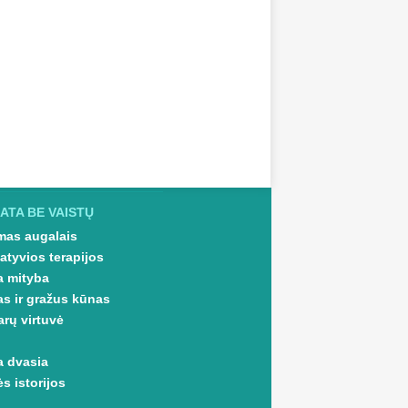
ATA BE VAISTŲ
as augalais
atyvios terapijos
a mityba
as ir gražus kūnas
arų virtuvė
a dvasia
s istorijos