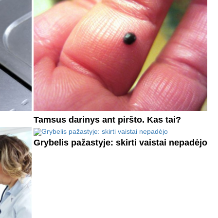
Tamsus darinys ant piršto. Kas tai?
Grybelis pažastyje: skirti vaistai nepadėjo