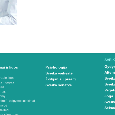
SVEIK
Gydym
ai ir ligos
Psichologija
Altern
Sveika vaikystė
raujo ligos
Sveik
Žvilgsnis į praeitį
s ir gripas
Sveik
Sveika senatvė
ūra
Veget
imas
Joga
oną
ntrolė, valgymo sutrikimai
Sveik
omybė
Sėkmė
rikimai
 ir silpnumas