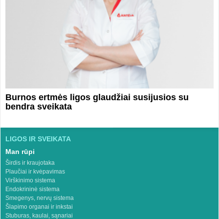
Burnos ertmės ligos glaudžiai susijusios su
bendra sveikata
LIGOS IR SVEIKATA
Man rūpi
Širdis ir kraujotaka
Plaučiai ir kvėpavimas
Virškinimo sistema
Endokrininė sistema
Smegenys, nervų sistema
Šlapimo organai ir inkstai
Stuburas, kaulai, sąnariai