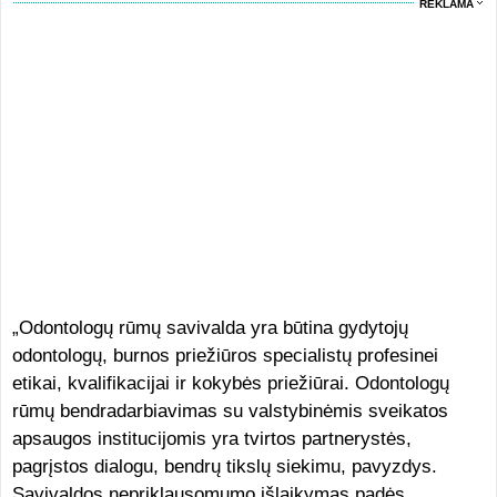
REKLAMA
„Odontologų rūmų savivalda yra būtina gydytojų
odontologų, burnos priežiūros specialistų profesinei
etikai, kvalifikacijai ir kokybės priežiūrai. Odontologų
rūmų bendradarbiavimas su valstybinėmis sveikatos
apsaugos institucijomis yra tvirtos partnerystės,
pagrįstos dialogu, bendrų tikslų siekimu, pavyzdys.
Savivaldos nepriklausomumo išlaikymas padės