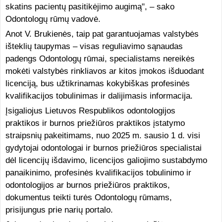
skatins pacientų pasitikėjimo augimą", – sako
Odontologų rūmų vadovė.
Anot V. Brukienės, taip pat garantuojamas valstybės
išteklių taupymas – visas reguliavimo sąnaudas
padengs Odontologų rūmai, specialistams nereikės
mokėti valstybės rinkliavos ar kitos įmokos išduodant
licenciją, bus užtikrinamas kokybiškas profesinės
kvalifikacijos tobulinimas ir dalijimasis informacija.
Įsigaliojus Lietuvos Respublikos odontologijos
praktikos ir burnos priežiūros praktikos įstatymo
straipsnių pakeitimams, nuo 2025 m. sausio 1 d. visi
gydytojai odontologai ir burnos priežiūros specialistai
dėl licencijų išdavimo, licencijos galiojimo sustabdymo
panaikinimo, profesinės kvalifikacijos tobulinimo ir
odontologijos ar burnos priežiūros praktikos,
dokumentus teikti turės Odontologų rūmams,
prisijungus prie narių portalo.