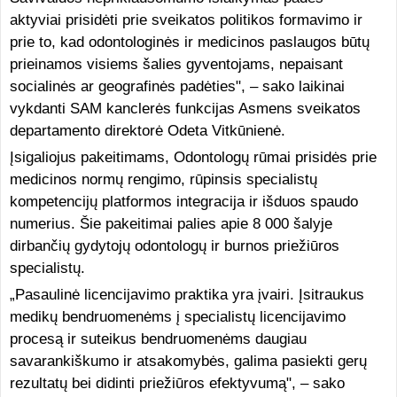
aktyviai prisidėti prie sveikatos politikos formavimo ir
prie to, kad odontologinės ir medicinos paslaugos būtų
prieinamos visiems šalies gyventojams, nepaisant
socialinės ar geografinės padėties", – sako laikinai
vykdanti SAM kanclerės funkcijas Asmens sveikatos
departamento direktorė Odeta Vitkūnienė.
Įsigaliojus pakeitimams, Odontologų rūmai prisidės prie
medicinos normų rengimo, rūpinsis specialistų
kompetencijų platformos integracija ir išduos spaudo
numerius. Šie pakeitimai palies apie 8 000 šalyje
dirbančių gydytojų odontologų ir burnos priežiūros
specialistų.
„Pasaulinė licencijavimo praktika yra įvairi. Įsitraukus
medikų bendruomenėms į specialistų licencijavimo
procesą ir suteikus bendruomenėms daugiau
savarankiškumo ir atsakomybės, galima pasiekti gerų
rezultatų bei didinti priežiūros efektyvumą", – sako