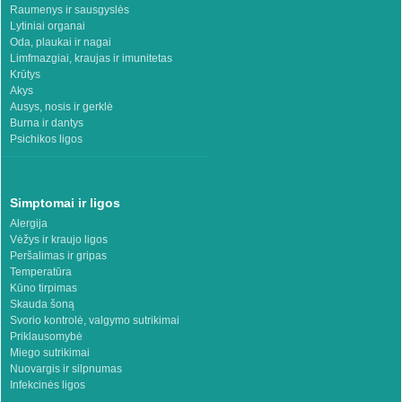
Raumenys ir sausgyslės
Lytiniai organai
Oda, plaukai ir nagai
Limfmazgiai, kraujas ir imunitetas
Krūtys
Akys
Ausys, nosis ir gerklė
Burna ir dantys
Psichikos ligos
Simptomai ir ligos
Alergija
Vėžys ir kraujo ligos
Peršalimas ir gripas
Temperatūra
Kūno tirpimas
Skauda šoną
Svorio kontrolė, valgymo sutrikimai
Priklausomybė
Miego sutrikimai
Nuovargis ir silpnumas
Infekcinės ligos