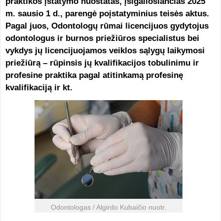
praktikos įstatymo nuostatas, įsigaliosiančias 2025
m. sausio 1 d., parengė poįstatyminius teisės aktus.
Pagal juos, Odontologų rūmai licencijuos gydytojus
odontologus ir burnos priežiūros specialistus bei
vykdys jų licencijuojamos veiklos sąlygų laikymosi
priežiūrą – rūpinsis jų kvalifikacijos tobulinimu ir
profesine praktika pagal atitinkamą profesinę
kvalifikaciją ir kt.
Odontologas / Algirdo Kubaičio nuotr.