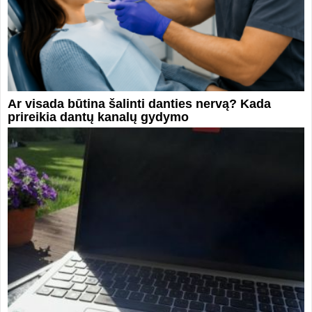
Ar visada būtina šalinti danties nervą? Kada
prireikia dantų kanalų gydymo