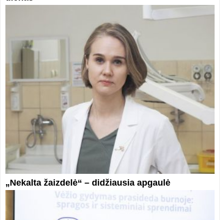
„Nekalta žaizdelė“ – didžiausia apgaulė