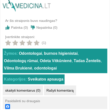
Ar šis straipsnis buvo naudingas?
Patinka (
0
)
Nepatinka (
0
)
Įvertinkite straipsni:
(1)
Žymos:
Odontologai
,
burnos higienistai
,
Odontologų rūmai
,
Odeta Vitkūnienė
,
Tadas Žentelis
,
Vilma Brukienė
,
odontologai
Kategorijos:
Sveikatos apsauga
skaityti komentarus (0)
Rašyti komentarą
Pasidalinti su draugais