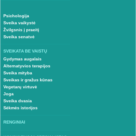
Psichologija
Sveika vaikystė
Žvilgsnis į praeitį
Sveika senatvė
SVEIKATA BE VAISTŲ
Gydymas augalais
Alternatyvios terapijos
Sveika mityba
Sveikas ir gražus kūnas
Vegetarų virtuvė
Joga
Sveika dvasia
Sėkmės istorijos
RENGINIAI