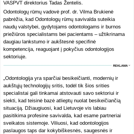
VASPVT direktorius Tadas Žentelis.
Odontologų rūmų vadovė prof. dr. Vilma Brukienė
pabrėžia, kad Odontologų rūmų savivalda suteikia
naudų valstybei, gydytojams odontologams ir burnos
priežiūros specialistams bei pacientams – užtikrinama
daugiau lankstumo ir aukštesnė specifinė
kompetencija, reaguojant į pokyčius odontologijos
sektoriuje.
REKLAMA
„Odontologija yra sparčiai besikeičianti, modernių ir
aukštųjų technologijų sritis, todėl tik šios srities
specialistai gali tinkamai atstovauti savo sektoriui ir
siekti, kad teisinė bazė atlieptų nuolat besikeičiančią
situaciją. Džiaugiuosi, kad Lietuvoje vis labiau
pasitikima profesine savivalda, kad esame partneriai
sveikatos sistemoje. Viliuosi, kad odontologijos
paslaugos taps dar kokybiškesnės, saugesnės ir