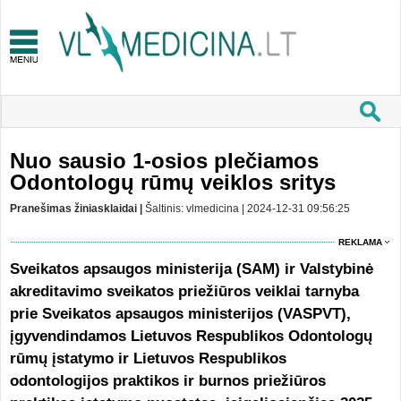
Nuo sausio 1-osios plečiamos
Odontologų rūmų veiklos sritys
Pranešimas žiniasklaidai |
Šaltinis: vlmedicina | 2024-12-31 09:56:25
REKLAMA
Sveikatos apsaugos ministerija (SAM) ir Valstybinė
akreditavimo sveikatos priežiūros veiklai tarnyba
prie Sveikatos apsaugos ministerijos (VASPVT),
įgyvendindamos Lietuvos Respublikos Odontologų
rūmų įstatymo ir Lietuvos Respublikos
odontologijos praktikos ir burnos priežiūros