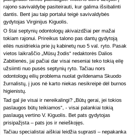
rajono savivaldybę pasiteirauti, kur galima išsibalinti
dantis. Bent jau taip portalui teigė savivaldybės
gydytojas Virginijus Kiguolis.
O štai septynių odontologų akivaizdžiai per mažai
tokiam rajonui. Prireikus talono pas dantų gydytoją
eilės nusidriekia prie jų kabinetų nuo 5 val. ryto. Pasak
vietos laikraščio „Mūsų žodis“ redaktorės Dalios
Zabitienės, jai pačiai dar visai neseniai teko tokią eilę
užsiimti nuo pusės septynių ryto. Tačiau nors
odontologų eilių problema nuolat gvildenama Skuodo
žurnalistų, į juos nė karto niekas nesikreipė dėl burnos
higienistų.
Tad gal jie visai ir nereikalingi? „Būtų gerai, jei tokios
paslaugos būtų teikiamos“, - visai palankiai tokią
paslaugą vertino V. Kiguolis. Bet pats gydytojas
prisipažįsta – pats jos ir neieškojęs.
Tačiau specialistai aiškiai leidžia suprasti – nepakanka