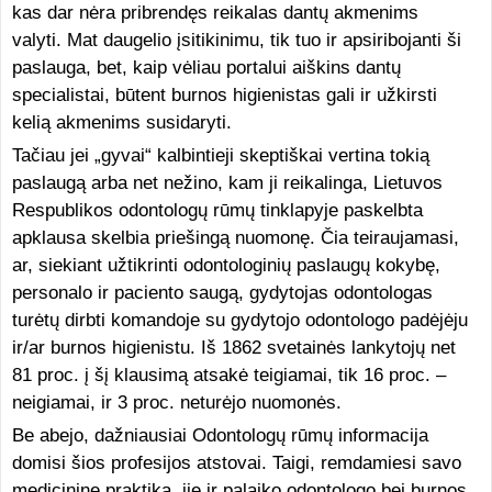
kas dar nėra pribrendęs reikalas dantų akmenims
valyti. Mat daugelio įsitikinimu, tik tuo ir apsiribojanti ši
paslauga, bet, kaip vėliau portalui aiškins dantų
specialistai, būtent burnos higienistas gali ir užkirsti
kelią akmenims susidaryti.
Tačiau jei „gyvai“ kalbintieji skeptiškai vertina tokią
paslaugą arba net nežino, kam ji reikalinga, Lietuvos
Respublikos odontologų rūmų tinklapyje paskelbta
apklausa skelbia priešingą nuomonę. Čia teiraujamasi,
ar, siekiant užtikrinti odontologinių paslaugų kokybę,
personalo ir paciento saugą, gydytojas odontologas
turėtų dirbti komandoje su gydytojo odontologo padėjėju
ir/ar burnos higienistu. Iš 1862 svetainės lankytojų net
81 proc. į šį klausimą atsakė teigiamai, tik 16 proc. –
neigiamai, ir 3 proc. neturėjo nuomonės.
Be abejo, dažniausiai Odontologų rūmų informacija
domisi šios profesijos atstovai. Taigi, remdamiesi savo
medicinine praktika, jie ir palaiko odontologo bei burnos