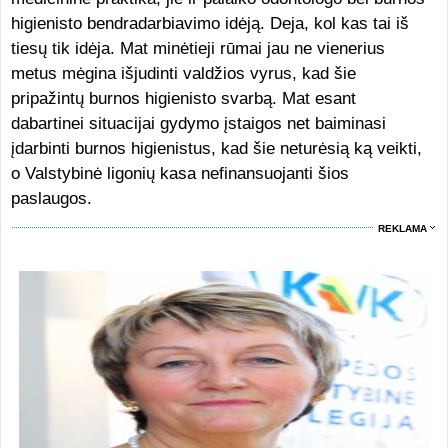
higienisto bendradarbiavimo idėją. Deja, kol kas tai iš
tiesų tik idėja. Mat minėtieji rūmai jau ne vienerius
metus mėgina išjudinti valdžios vyrus, kad šie
pripažintų burnos higienisto svarbą. Mat esant
dabartinei situacijai gydymo įstaigos net baiminasi
įdarbinti burnos higienistus, kad šie neturėsią ką veikti,
o Valstybinė ligonių kasa nefinansuojanti šios
paslaugos.
REKLAMA