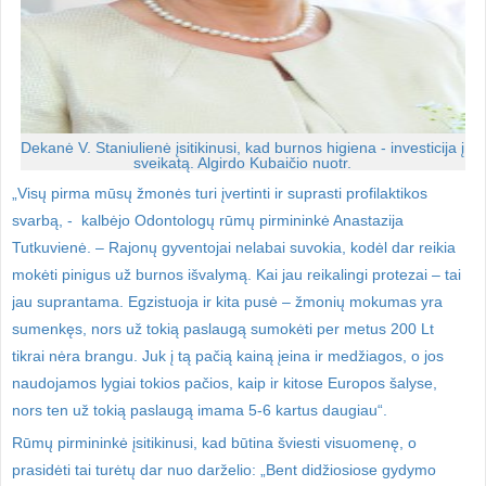
Dekanė V. Staniulienė įsitikinusi, kad burnos higiena - investicija į
sveikatą. Algirdo Kubaičio nuotr.
„Visų pirma mūsų žmonės turi įvertinti ir suprasti profilaktikos
svarbą, - kalbėjo Odontologų rūmų pirmininkė Anastazija
Tutkuvienė. – Rajonų gyventojai nelabai suvokia, kodėl dar reikia
mokėti pinigus už burnos išvalymą. Kai jau reikalingi protezai – tai
jau suprantama. Egzistuoja ir kita pusė – žmonių mokumas yra
sumenkęs, nors už tokią paslaugą sumokėti per metus 200 Lt
tikrai nėra brangu. Juk į tą pačią kainą įeina ir medžiagos, o jos
naudojamos lygiai tokios pačios, kaip ir kitose Europos šalyse,
nors ten už tokią paslaugą imama 5-6 kartus daugiau“.
Rūmų pirmininkė įsitikinusi, kad būtina šviesti visuomenę, o
prasidėti tai turėtų dar nuo darželio: „Bent didžiosiose gydymo