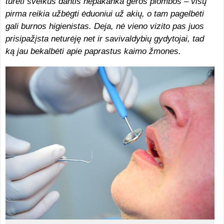
turėti sveikus dantis nepakanka geros plombos – visų
pirma reikia užbėgti ėduoniui už akių, o tam pagelbėti
gali burnos higienistas. Deja, nė vieno vizito pas juos
prisipažįsta neturėję net ir savivaldybių gydytojai, tad
ką jau bekalbėti apie paprastus kaimo žmones.