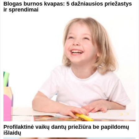
Blogas burnos kvapas: 5 dažniausios priežastys
ir sprendimai
Profilaktinė vaikų dantų priežiūra be papildomų
išlaidų