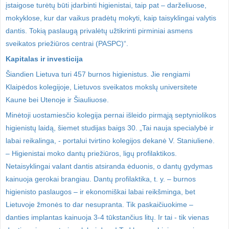
įstaigose turėtų būti įdarbinti higienistai, taip pat – darželiuose,
mokyklose, kur dar vaikus pradėtų mokyti, kaip taisyklingai valytis
dantis. Tokią paslaugą privalėtų užtikrinti pirminiai asmens
sveikatos priežiūros centrai (PASPC)“.
Kapitalas ir investicija
Šiandien Lietuva turi 457 burnos higienistus. Jie rengiami
Klaipėdos kolegijoje, Lietuvos sveikatos mokslų universitete
Kaune bei Utenoje ir Šiauliuose.
Minėtoji uostamiesčio kolegija pernai išleido pirmąją septyniolikos
higienistų laidą, šiemet studijas baigs 30. „Tai nauja specialybė ir
labai reikalinga, - portalui tvirtino kolegijos dekanė V. Staniulienė.
– Higienistai moko dantų priežiūros, ligų profilaktikos.
Netaisyklingai valant dantis atsiranda ėduonis, o dantų gydymas
kainuoja gerokai brangiau. Dantų profilaktika, t. y. – burnos
higienisto paslaugos – ir ekonomiškai labai reikšminga, bet
Lietuvoje žmonės to dar nesupranta. Tik paskaičiuokime –
danties implantas kainuoja 3-4 tūkstančius litų. Ir tai - tik vienas