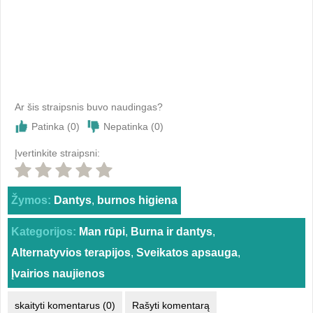
Ar šis straipsnis buvo naudingas?
Patinka (
0
)
Nepatinka (
0
)
Įvertinkite straipsni:
Žymos:
Dantys
,
burnos higiena
Kategorijos:
Man rūpi
,
Burna ir dantys
,
Alternatyvios terapijos
,
Sveikatos apsauga
,
Įvairios naujienos
skaityti komentarus (0)
Rašyti komentarą