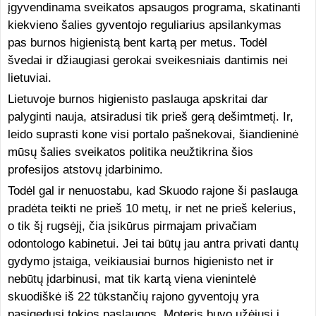
įgyvendinama sveikatos apsaugos programa, skatinanti
kiekvieno šalies gyventojo reguliarius apsilankymas
pas burnos higienistą bent kartą per metus. Todėl
švedai ir džiaugiasi gerokai sveikesniais dantimis nei
lietuviai.
Lietuvoje burnos higienisto paslauga apskritai dar
palyginti nauja, atsiradusi tik prieš gerą dešimtmetį. Ir,
leido suprasti kone visi portalo pašnekovai, šiandieninė
mūsų šalies sveikatos politika neužtikrina šios
profesijos atstovų įdarbinimo.
Todėl gal ir nenuostabu, kad Skuodo rajone ši paslauga
pradėta teikti ne prieš 10 metų, ir net ne prieš kelerius,
o tik šį rugsėjį, čia įsikūrus pirmajam privačiam
odontologo kabinetui. Jei tai būtų jau antra privati dantų
gydymo įstaiga, veikiausiai burnos higienisto net ir
nebūtų įdarbinusi, mat tik kartą viena vienintelė
skuodiškė iš 22 tūkstančių rajono gyventojų yra
pasigedusi tokios paslaugos. Moteris buvo užėjusi į