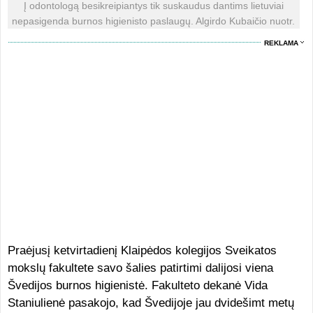
Į odontologą besikreipiantys tik suskaudus dantims lietuviai
nepasigenda burnos higienisto paslaugų. Algirdo Kubaičio nuotr.
REKLAMA
Praėjusį ketvirtadienį Klaipėdos kolegijos Sveikatos
mokslų fakultete savo šalies patirtimi dalijosi viena
Švedijos burnos higienistė. Fakulteto dekanė Vida
Staniulienė pasakojo, kad Švedijoje jau dvidešimt metų