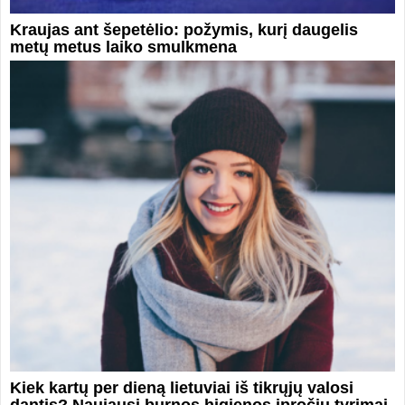
Kraujas ant šepetėlio: požymis, kurį daugelis
metų metus laiko smulkmena
Kiek kartų per dieną lietuviai iš tikrųjų valosi