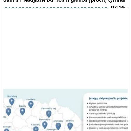
dantis? Naujausi burnos higienos įpročių tyrimai
REKLAMA