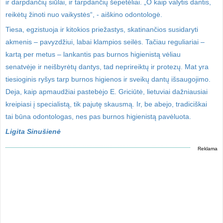
ir darpdančių siūlai, ir tarpdančių šepetėliai. „O kaip valytis dantis,
reikėtų žinoti nuo vaikystės“, - aiškino odontologė.
Tiesa, egzistuoja ir kitokios priežastys, skatinančios susidaryti
akmenis – pavyzdžiui, labai klampios seilės. Tačiau reguliariai –
kartą per metus – lankantis pas burnos higienistą vėliau
senatvėje ir neišbyrėtų dantys, tad neprireiktų ir protezų. Mat yra
tiesioginis ryšys tarp burnos higienos ir sveikų dantų išsaugojimo.
Deja, kaip apmaudžiai pastebėjo E. Griciūtė, lietuviai dažniausiai
kreipiasi į specialistą, tik pajutę skausmą. Ir, be abejo, tradiciškai
tai būna odontologas, nes pas burnos higienistą pavėluota.
Ligita Sinušienė
Reklama