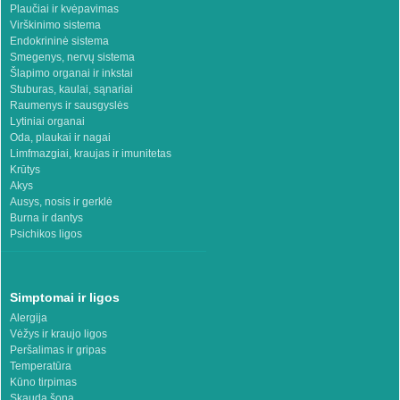
Plaučiai ir kvėpavimas
Virškinimo sistema
Endokrininė sistema
Smegenys, nervų sistema
Šlapimo organai ir inkstai
Stuburas, kaulai, sąnariai
Raumenys ir sausgyslės
Lytiniai organai
Oda, plaukai ir nagai
Limfmazgiai, kraujas ir imunitetas
Krūtys
Akys
Ausys, nosis ir gerklė
Burna ir dantys
Psichikos ligos
Simptomai ir ligos
Alergija
Vėžys ir kraujo ligos
Peršalimas ir gripas
Temperatūra
Kūno tirpimas
Skauda šoną