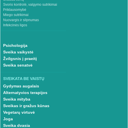
Svorio kontrolė, valgymo sutrikimai
Priklausomybė
Miego sutrikimai
Nuovargis ir silpnumas
Infekcinės ligos
Psichologija
Sveika vaikystė
Žvilgsnis į praeitį
Sveika senatvė
SVEIKATA BE VAISTŲ
Gydymas augalais
Alternatyvios terapijos
Sveika mityba
Sveikas ir gražus kūnas
Vegetarų virtuvė
Joga
Sveika dvasia