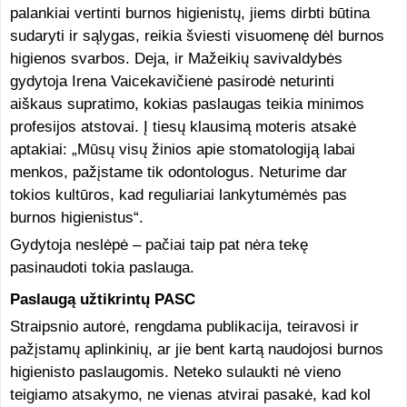
palankiai vertinti burnos higienistų, jiems dirbti būtina
sudaryti ir sąlygas, reikia šviesti visuomenę dėl burnos
higienos svarbos. Deja, ir Mažeikių savivaldybės
gydytoja Irena Vaicekavičienė pasirodė neturinti
aiškaus supratimo, kokias paslaugas teikia minimos
profesijos atstovai. Į tiesų klausimą moteris atsakė
aptakiai: „Mūsų visų žinios apie stomatologiją labai
menkos, pažįstame tik odontologus. Neturime dar
tokios kultūros, kad reguliariai lankytumėmės pas
burnos higienistus“.
Gydytoja neslėpė – pačiai taip pat nėra tekę
pasinaudoti tokia paslauga.
Paslaugą užtikrintų PASC
Straipsnio autorė, rengdama publikacija, teiravosi ir
pažįstamų aplinkinių, ar jie bent kartą naudojosi burnos
higienisto paslaugomis. Neteko sulaukti nė vieno
teigiamo atsakymo, ne vienas atvirai pasakė, kad kol