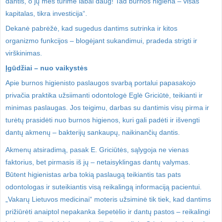
dantis, o jų mes turime labai daug! Tad burnos higiena – visas
kapitalas, tikra investicija“.
Dekanė pabrėžė, kad sugedus dantims sutrinka ir kitos
organizmo funkcijos – blogėjant sukandimui, pradeda strigti ir
virškinimas.
Įgūdžiai – nuo vaikystės
Apie burnos higienisto paslaugos svarbą portalui papasakojo
privačia praktika užsiimanti odontologė Eglė Griciūtė, teikianti ir
minimas paslaugas. Jos teigimu, darbas su dantimis visų pirma ir
turėtų prasidėti nuo burnos higienos, kuri gali padėti ir išvengti
dantų akmenų – bakterijų sankaupų, naikinančių dantis.
Akmenų atsiradimą, pasak E. Griciūtės, sąlygoja ne vienas
faktorius, bet pirmasis iš jų – netaisyklingas dantų valymas.
Būtent higienistas arba tokią paslaugą teikiantis tas pats
odontologas ir suteikiantis visą reikalingą informaciją pacientui.
„Vakarų Lietuvos medicinai“ moteris užsiminė tik tiek, kad dantims
prižiūrėti anaiptol nepakanka šepetėlio ir dantų pastos – reikalingi