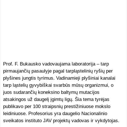
Prof. F. Bukausko vadovaujama laboratorija – tarp
pirmaujančių pasaulyje pagal tarpląstelinių ryšių per
plyšines jungtis tyrimus. Vadinamieji plyšiniai kanalai
tarp ląstelių gyvybiškai svarbūs mūsų organizmui, o
juos sudarančių koneksino baltymų mutacijos
atsakingos už daugelį įgimtų ligų. Šia tema tyrėjas
publikavo per 100 straipsnių prestižiniuose mokslo
leidiniuose. Profesorius yra daugelio Nacionalinio
sveikatos instituto JAV projektų vadovas ir vykdytojas.