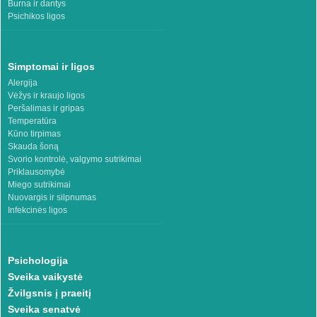
Burna ir dantys
Psichikos ligos
Simptomai ir ligos
Alergija
Vėžys ir kraujo ligos
Peršalimas ir gripas
Temperatūra
Kūno tirpimas
Skauda šoną
Svorio kontrolė, valgymo sutrikimai
Priklausomybė
Miego sutrikimai
Nuovargis ir silpnumas
Infekcinės ligos
Psichologija
Sveika vaikystė
Žvilgsnis į praeitį
Sveika senatvė