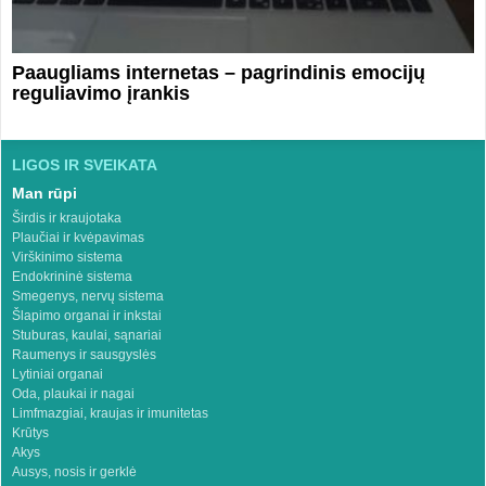
Paaugliams internetas – pagrindinis emocijų
reguliavimo įrankis
LIGOS IR SVEIKATA
Man rūpi
Širdis ir kraujotaka
Plaučiai ir kvėpavimas
Virškinimo sistema
Endokrininė sistema
Smegenys, nervų sistema
Šlapimo organai ir inkstai
Stuburas, kaulai, sąnariai
Raumenys ir sausgyslės
Lytiniai organai
Oda, plaukai ir nagai
Limfmazgiai, kraujas ir imunitetas
Krūtys
Akys
Ausys, nosis ir gerklė