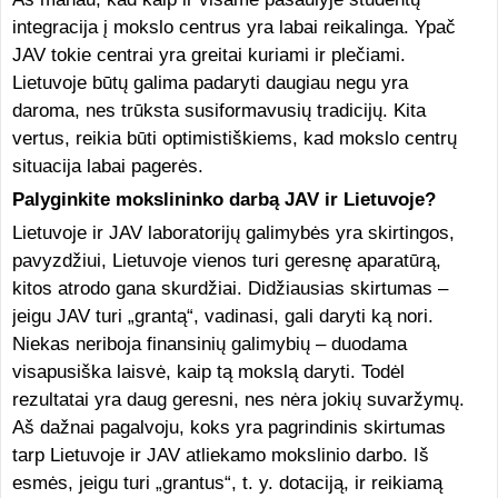
integracija į mokslo centrus yra labai reikalinga. Ypač
JAV tokie centrai yra greitai kuriami ir plečiami.
Lietuvoje būtų galima padaryti daugiau negu yra
daroma, nes trūksta susiformavusių tradicijų. Kita
vertus, reikia būti optimistiškiems, kad mokslo centrų
situacija labai pagerės.
Palyginkite mokslininko darbą JAV ir Lietuvoje?
Lietuvoje ir JAV laboratorijų galimybės yra skirtingos,
pavyzdžiui, Lietuvoje vienos turi geresnę aparatūrą,
kitos atrodo gana skurdžiai. Didžiausias skirtumas –
jeigu JAV turi „grantą“, vadinasi, gali daryti ką nori.
Niekas neriboja finansinių galimybių – duodama
visapusiška laisvė, kaip tą mokslą daryti. Todėl
rezultatai yra daug geresni, nes nėra jokių suvaržymų.
Aš dažnai pagalvoju, koks yra pagrindinis skirtumas
tarp Lietuvoje ir JAV atliekamo mokslinio darbo. Iš
esmės, jeigu turi „grantus“, t. y. dotaciją, ir reikiamą