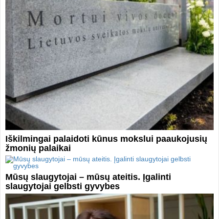
Iškilmingai palaidoti kūnus mokslui paaukojusių
žmonių palaikai
Mūsų slaugytojai – mūsų ateitis. Įgalinti
slaugytojai gelbsti gyvybes