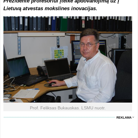
Prezidentė profesoriui įteikė apdovanojimą už į
Lietuvą atvestas mokslines inovacijas.
Prof. Feliksas Bukauskas. LSMU nuotr.
REKLAMA