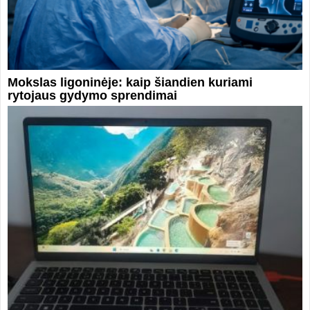
Mokslas ligoninėje: kaip šiandien kuriami
rytojaus gydymo sprendimai