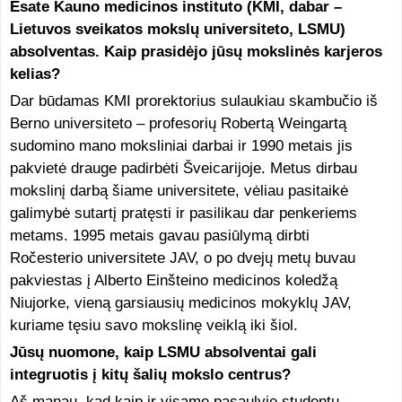
Esate Kauno medicinos instituto (KMI, dabar –
Lietuvos sveikatos mokslų universiteto, LSMU)
absolventas. Kaip prasidėjo jūsų mokslinės karjeros
kelias?
Dar būdamas KMI prorektorius sulaukiau skambučio iš
Berno universiteto – profesorių Robertą Weingartą
sudomino mano moksliniai darbai ir 1990 metais jis
pakvietė drauge padirbėti Šveicarijoje. Metus dirbau
mokslinį darbą šiame universitete, vėliau pasitaikė
galimybė sutartį pratęsti ir pasilikau dar penkeriems
metams. 1995 metais gavau pasiūlymą dirbti
Ročesterio universitete JAV, o po dvejų metų buvau
pakviestas į Alberto Einšteino medicinos koledžą
Niujorke, vieną garsiausių medicinos mokyklų JAV,
kuriame tęsiu savo mokslinę veiklą iki šiol.
Jūsų nuomone, kaip LSMU absolventai gali
integruotis į kitų šalių mokslo centrus?
Aš manau, kad kaip ir visame pasaulyje studentų