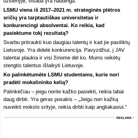
užsienyje, visada yra naudinga.
LSMU viena iš 2017–2021 m. strateginės plėtros
sričių yra tarptautiškas universitetas ir
konkurencingi absolventai. Ko reikia, kad
pasiektume tokį rezultatą?
Svarbu pritraukti kuo daugiau talentų ir kad jie pasiliktų
Lietuvoje. Yra didelė konkurencija. Pavyzdžiui, į JAV
talentai plaukia ir visi žinome dėl ko. Mums reikėtų
stengtis talentus išlaikyti Lietuvoje.
Ko palinkėtumėte LSMU studentams, kurie nori
pradėti mokslininko kelią?
Palinkėčiau – jeigu norite kažko pasiekti, reikia labai
daug dirbti. Yra geras posakis – „Jeigu nori kažką
nuveikti mokslo srityje, reikia dirbti kaip angliakasiui.“
REKLAMA