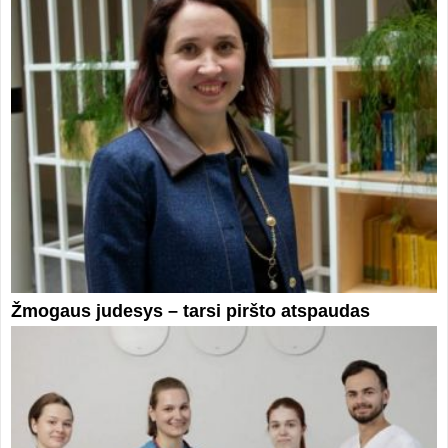
Žmogaus judesys – tarsi piršto atspaudas