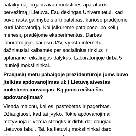
palaikymą, organizavau mokslinės aparatūros
pervežimą į Lietuvą. Esu dėkingas Universitetui, kad
buvo rasta galimybė skirti patalpas, kuriose pradėjome
kurti laboratoriją. Kai įsikūrėme patalpose, po kelių
mėnesių pradėjome eksperimentus. Darbas
laboratorijoje, kai esu JAV, vyksta internetu,
dažniausiai kalbamės per socialinius tinklus ir
aptariame reikalingus dalykus. Laboratorijoje dirba 5
jaunieji mokslininkai.
Praėjusių metų pabaigoje prezidentūroje jums buvo
įteiktas apdovanojimas už į Lietuvą atvestas
mokslines inovacijas. Ką jums reiškia šis
apdovanojimas?
Visada malonu, kai esi pastebėtas ir pagerbtas.
Džiaugiuosi, kad tai įvyko. Tokie apdovanojimai
motyvuoja ir verčia stengtis ir dirbti dar daugiau
Lietuvos labui. Tai, ką lietuvių mokslininkai daro