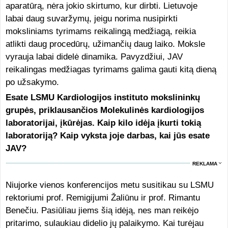
aparatūrą, nėra jokio skirtumo, kur dirbti. Lietuvoje
labai daug suvaržymų, jeigu norima nusipirkti
moksliniams tyrimams reikalingą medžiagą, reikia
atlikti daug procedūrų, užimančių daug laiko. Moksle
vyrauja labai didelė dinamika. Pavyzdžiui, JAV
reikalingas medžiagas tyrimams galima gauti kitą dieną
po užsakymo.
Esate LSMU Kardiologijos instituto mokslininkų
grupės, priklausančios Molekulinės kardiologijos
laboratorijai, įkūrėjas. Kaip kilo idėja įkurti tokią
laboratoriją? Kaip vyksta joje darbas, kai jūs esate
JAV?
REKLAMA
Niujorke vienos konferencijos metu susitikau su LSMU
rektoriumi prof. Remigijumi Žaliūnu ir prof. Rimantu
Benečiu. Pasiūliau jiems šią idėją, nes man reikėjo
pritarimo, sulaukiau didelio jų palaikymo. Kai turėjau