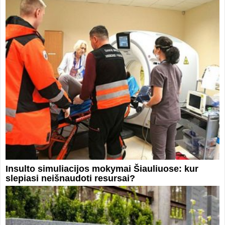
Insulto simuliacijos mokymai Šiauliuose: kur
slepiasi neišnaudoti resursai?