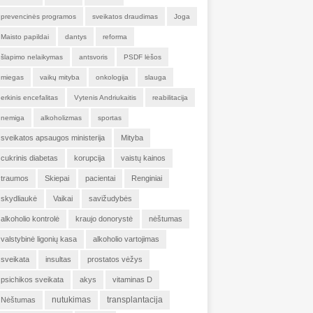
prevencinės programos
sveikatos draudimas
Joga
Maisto papildai
dantys
reforma
šlapimo nelaikymas
antsvoris
PSDF lėšos
miegas
vaikų mityba
onkologija
slauga
erkinis encefalitas
Vytenis Andriukaitis
reabilitacija
nemiga
alkoholizmas
sportas
sveikatos apsaugos ministerija
Mityba
cukrinis diabetas
korupcija
vaistų kainos
traumos
Skiepai
pacientai
Renginiai
skydliaukė
Vaikai
savižudybės
alkoholio kontrolė
kraujo donorystė
nėštumas
valstybinė ligonių kasa
alkoholio vartojimas
sveikata
insultas
prostatos vėžys
psichikos sveikata
akys
vitaminas D
nutukimas
transplantacija
Nėštumas