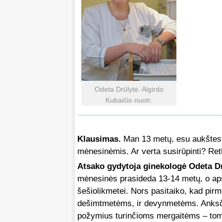
Odeta Drūlytė. Algirdo
Kubaičio nuotr.
Klausimas.
Man 13 metų, esu aukštesn
mėnesinėmis. Ar verta susirūpinti? Retk
Atsako gydytoja ginekologė Odeta Dr
mėnesinės prasideda 13-14 metų, o apsi
šešiolikmetei. Nors pasitaiko, kad pirm
dešimtmetėms, ir devynmetėms. Anksči
požymius turinčioms mergaitėms – toms