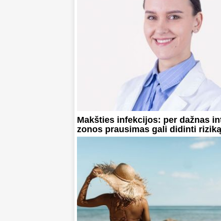
Makšties infekcijos: per dažnas i
zonos prausimas gali didinti rizik