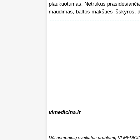
plaukuotumas. Netrukus prasidėsiančia
maudimas, baltos makšties išskyros, d
vlmedicina.lt
Dėl asmeninių sveikatos problemų VLMEDICINA.