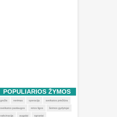
POPULIARIOS ŽYMOS
grožis
nerimas
operacija
sveikatos priežiūra
sveikatos paslaugos
retos ligos
šeimos gydytojai
vakcinacija
augalai
sąnariai