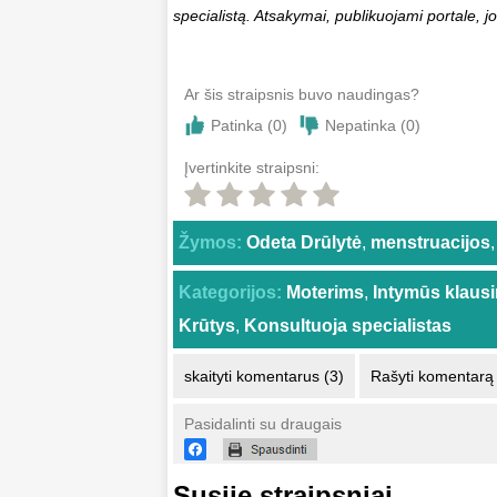
specialistą. Atsakymai, publikuojami portale, jo
Ar šis straipsnis buvo naudingas?
Patinka (
0
)
Nepatinka (
0
)
Įvertinkite straipsni:
Žymos:
Odeta Drūlytė
,
menstruacijos
,
Kategorijos:
Moterims
,
Intymūs klaus
Krūtys
,
Konsultuoja specialistas
skaityti komentarus (3)
Rašyti komentarą
Pasidalinti su draugais
Susiję straipsniai