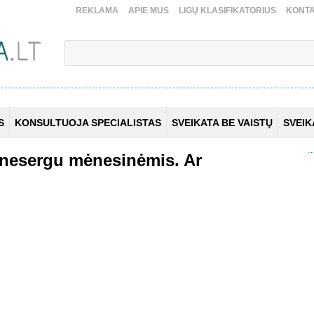
REKLAMA
APIE MUS
LIGŲ KLASIFIKATORIUS
KONTA
S
KONSULTUOJA SPECIALISTAS
SVEIKATA BE VAISTŲ
SVEI
r nesergu mėnesinėmis. Ar