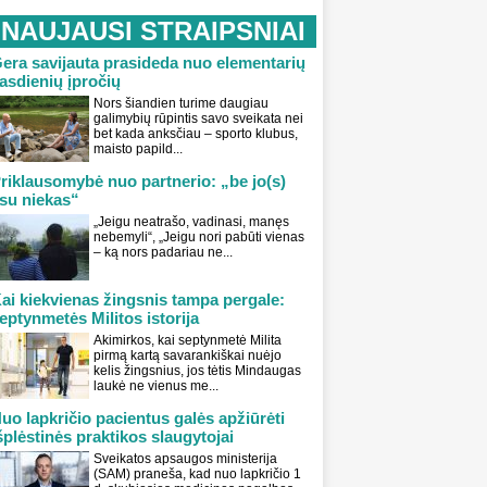
NAUJAUSI STRAIPSNIAI
era savijauta prasideda nuo elementarių
asdienių įpročių
Nors šiandien turime daugiau
galimybių rūpintis savo sveikata nei
bet kada anksčiau – sporto klubus,
maisto papild...
riklausomybė nuo partnerio: „be jo(s)
su niekas“
„Jeigu neatrašo, vadinasi, manęs
nebemyli“, „Jeigu nori pabūti vienas
– ką nors padariau ne...
ai kiekvienas žingsnis tampa pergale:
eptynmetės Militos istorija
Akimirkos, kai septynmetė Milita
pirmą kartą savarankiškai nuėjo
kelis žingsnius, jos tėtis Mindaugas
laukė ne vienus me...
uo lapkričio pacientus galės apžiūrėti
šplėstinės praktikos slaugytojai
Sveikatos apsaugos ministerija
(SAM) praneša, kad nuo lapkričio 1