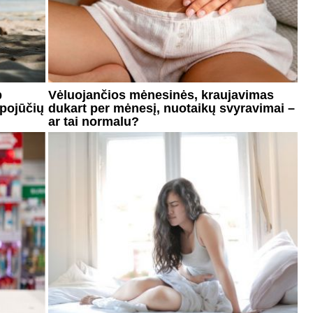
p
Vėluojančios mėnesinės, kraujavimas
 pojūčių
dukart per mėnesį, nuotaikų svyravimai –
ar tai normalu?