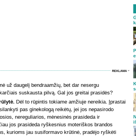
G
k
P
e
REKLAMA
K
ė už daugelį bendraamžių, bet dar nesergu
s
arčiais suskausta pilvą. Gal jos greitai prasidės?
ūlytė.
Dėl to rūpintis tokiame amžiuje nereikia. Įprastai
lankyti pas ginekologą reikėtų, jei jos nepasirodo
osios, nereguliarios, mėnesinės prasideda ir
N
i
au jos prasideda ryškesnius moteriškos brandos
, kurioms jau susiformavo krūtinė, pradėjo ryškėti