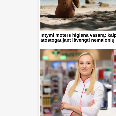
Intymi moters higiena vasarą: kai
atostogaujant išvengti nemalonių