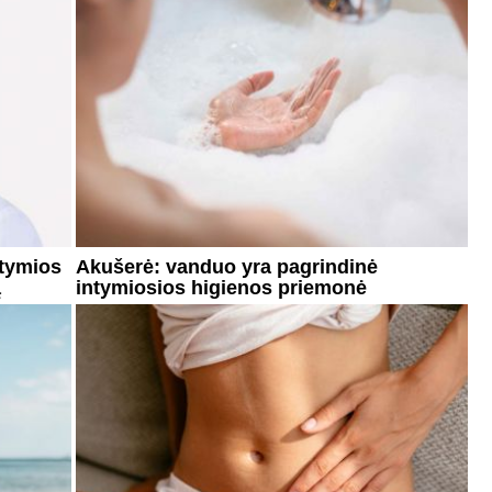
ntymios
Akušerė: vanduo yra pagrindinė
ą
intymiosios higienos priemonė