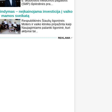
d. skubiosios medicinos pagalbos
(SMP) išplėstinės pra...
indymas – neįkainojama investicija į vaiko
r mamos sveikatą
Respublikinės Šiaulių ligoninės
Moters ir vaiko klinika pripažinta kaip
Naujagimiams palanki ligoninė, kuri
aktyviai tai...
REKLAMA