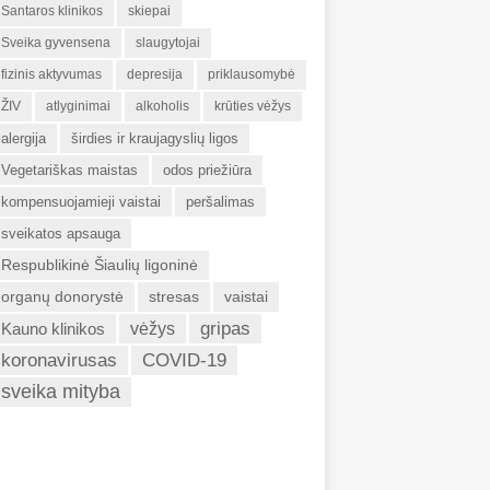
Santaros klinikos
skiepai
Sveika gyvensena
slaugytojai
fizinis aktyvumas
depresija
priklausomybė
ŽIV
atlyginimai
alkoholis
krūties vėžys
alergija
širdies ir kraujagyslių ligos
Vegetariškas maistas
odos priežiūra
kompensuojamieji vaistai
peršalimas
sveikatos apsauga
Respublikinė Šiaulių ligoninė
organų donorystė
stresas
vaistai
gripas
Kauno klinikos
vėžys
koronavirusas
COVID-19
sveika mityba