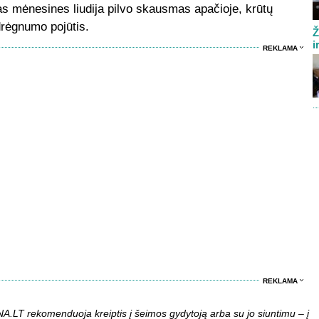
s mėnesines liudija pilvo skausmas apačioje, krūtų
rėgnumo pojūtis.
Ž
i
REKLAMA
REKLAMA
LT rekomenduoja kreiptis į šeimos gydytoją arba su jo siuntimu – į