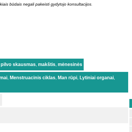
kiais būdais negali pakeisti gydytojo konsultacijos.
pilvo skausmas
,
makštis
,
mėnesinės
imai
,
Menstruacinis ciklas
,
Man rūpi
,
Lytiniai organai
,