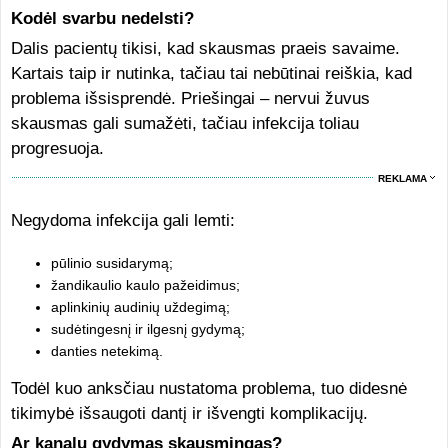
Kodėl svarbu nedelsti?
Dalis pacientų tikisi, kad skausmas praeis savaime.
Kartais taip ir nutinka, tačiau tai nebūtinai reiškia, kad
problema išsisprendė. Priešingai – nervui žuvus
skausmas gali sumažėti, tačiau infekcija toliau
progresuoja.
REKLAMA
Negydoma infekcija gali lemti:
pūlinio susidarymą;
žandikaulio kaulo pažeidimus;
aplinkinių audinių uždegimą;
sudėtingesnį ir ilgesnį gydymą;
danties netekimą.
Todėl kuo anksčiau nustatoma problema, tuo didesnė
tikimybė išsaugoti dantį ir išvengti komplikacijų.
Ar kanalų gydymas skausmingas?