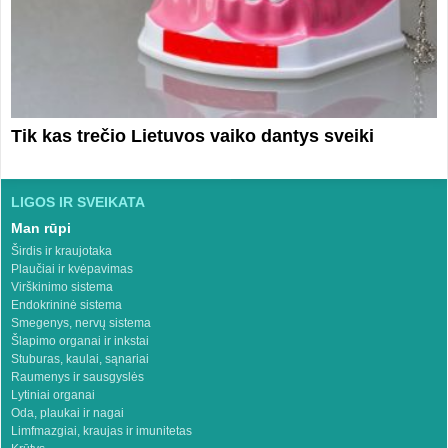
Tik kas trečio Lietuvos vaiko dantys sveiki
LIGOS IR SVEIKATA
Man rūpi
Širdis ir kraujotaka
Plaučiai ir kvėpavimas
Virškinimo sistema
Endokrininė sistema
Smegenys, nervų sistema
Šlapimo organai ir inkstai
Stuburas, kaulai, sąnariai
Raumenys ir sausgyslės
Lytiniai organai
Oda, plaukai ir nagai
Limfmazgiai, kraujas ir imunitetas