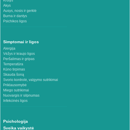
Krūtys
Akys
Ausys, nosis ir gerklė
Burna ir dantys
Psichikos ligos
Simptomai ir ligos
Alergija
Vėžys ir kraujo ligos
Peršalimas ir gripas
Temperatūra
Kūno tirpimas
Skauda šoną
Svorio kontrolė, valgymo sutrikimai
Priklausomybė
Miego sutrikimai
Nuovargis ir silpnumas
Infekcinės ligos
Psichologija
Sveika vaikystė