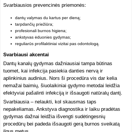
Svarbiausios prevencinės priemonės:
dantų valymas du kartus per dieną;
tarpdančių priežiūra;
profesionali burnos higiena;
ankstyvas ėduonies gydymas;
reguliarūs profilaktiniai vizitai pas odontologą.
Svarbiausi akcentai
Dantų kanalų gydymas dažniausiai tampa būtinas
tuomet, kai infekcija pasiekia danties nervą ir
aplinkinius audinius. Nors ši procedūra vis dar kelia
nemažai baimių, šiuolaikiniai gydymo metodai leidžia
efektyviai pašalinti infekciją ir išsaugoti natūralų dantį.
Svarbiausia – nelaukti, kol skausmas taps
nepakeliamas. Ankstyva diagnostika ir laiku pradėtas
gydymas dažnai leidžia išvengti sudėtingesnių
procedūrų bei padeda išsaugoti gerą burnos sveikatą
ilgus metus.