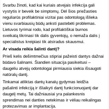
Svarbu žinoti, kad kai kuriais atvejais infekcija gali
vystytis ir beveik be simptomų. Dėl šios priežasties
reguliarūs profilaktiniai vizitai pas odontologą išlieka
vienu svarbiausių būdų anksti pastebėti problemas.
Lietuvos tyrimai rodo, kad profilaktiškai burnos
sveikatą tikrinasi tik dalis gyventojų, o nemaža dalis į
specialistus kreipiasi tik atsiradus skausmui.
Ar visada reikia šalinti dantį?
Prieš kelis dešimtmečius stipriai pažeisti dantys dažnai
būdavo šalinami. Šiandien situacija pasikeitusi –
daugeliu atvejų odontologai pirmiausia siekia išsaugoti
natūralų dantį.
Tinkamai atliktas dantų kanalų gydymas leidžia
pašalinti infekciją ir išlaikyti dantį funkcionuojantį dar
daugelį metų. Tai dažniausiai yra palankesnis
sprendimas nei danties netekimas ir vėliau reikalingas
protezavimas ar implantacija.