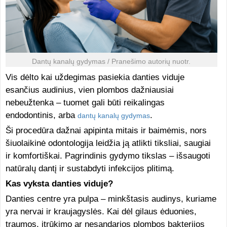
Dantų kanalų gydymas / Pranešimo autorių nuotr.
Vis dėlto kai uždegimas pasiekia danties viduje
esančius audinius, vien plombos dažniausiai
nebeužtenka – tuomet gali būti reikalingas
endodontinis, arba
.
dantų kanalų gydymas
Ši procedūra dažnai apipinta mitais ir baimėmis, nors
šiuolaikinė odontologija leidžia ją atlikti tiksliai, saugiai
ir komfortiškai. Pagrindinis gydymo tikslas – išsaugoti
natūralų dantį ir sustabdyti infekcijos plitimą.
Kas vyksta danties viduje?
Danties centre yra pulpa – minkštasis audinys, kuriame
yra nervai ir kraujagyslės. Kai dėl gilaus ėduonies,
traumos, įtrūkimo ar nesandarios plombos bakterijos