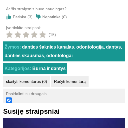
Ar šis straipsnis buvo naudingas?
Patinka (
3
)
Nepatinka (
0
)
Įvertinkite straipsni:
(15)
Žymos:
danties šaknies kanalas
,
odontologija
,
dantys
,
danties skausmas
,
odontologai
Kategorijos:
Burna ir dantys
skaityti komentarus (0)
Rašyti komentarą
Pasidalinti su draugais
Susiję straipsniai