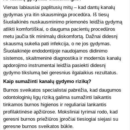
Vienas labiausiai paplitusių mitų – kad dantų kanalų
gydymas yra itin skausminga procedūra. Iš tiesų
šiuolaikinės nuskausminimo priemonės leidžia gydymą
atlikti komfortiškai, o dauguma pacientų procedūros
metu jaučia tik minimalų diskomfortą. Dažnai didesnį
skausmą sukelia pati infekcija, o ne jos gydymas.
Šiuolaikinėje endodontijoje naudojamos didinimo
sistemos, skaitmeninė diagnostika ir modernūs kanalų
apdorojimo instrumentai leidžia pasiekti didesnį
gydymo tikslumą bei geresnius ilgalaikius rezultatus.
Kaip sumažinti kanalų gydymo riziką?
Burnos sveikatos specialistai pabrėžia, kad daugumos
odontologinių ligų riziką galima sumažinti laikantis
tinkamos burnos higienos ir reguliariai lankantis
profilaktinėse apžiūrose. Moksliniai tyrimai rodo, kad
geresni burnos priežiūros įpročiai tiesiogiai siejasi su
geresne burnos sveikatos būkle.