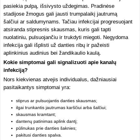
pasiekia pulpą, išsivysto uždegimas. Pradinėse
stadijose žmogus gali jausti trumpalaikį jautrumą
šalčiui ar saldumynams. Tačiau infekcijai progresuojant
atsiranda stipresnis skausmas, kuris gali tapti
nuolatiniu, pulsuojančiu ir trukdyti miegoti. Negydoma
infekcija gali išplisti už danties ribų ir pažeisti
aplinkinius audinius bei žandikaulio kaulą.
Kokie simptomai gali signalizuoti apie kanalų
infekciją?
Nors kiekvienas atvejis individualus, dažniausiai
pasitaikantys simptomai yra:
stiprus ar pulsuojantis danties skausmas;
ilgai trunkantis jautrumas karščiui arba šalčiui;
skausmas kramtant;
dantenų patinimas aplink dantį;
pūlinukas prie danties šaknies;
pakitusi danties spalva.