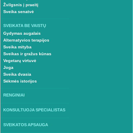
Žvilgsnis į praeitį
Sveika senatvė
SVEIKATA BE VAISTŲ
Gydymas augalais
Alternatyvios terapijos
Sveika mityba
Sveikas ir gražus kūnas
Vegetarų virtuvė
Joga
Sveika dvasia
Sėkmės istorijos
RENGINIAI
KONSULTUOJA SPECIALISTAS
SVEIKATOS APSAUGA