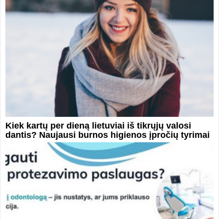
Kiek kartų per dieną lietuviai iš tikrųjų valosi
dantis? Naujausi burnos higienos įpročių tyrimai