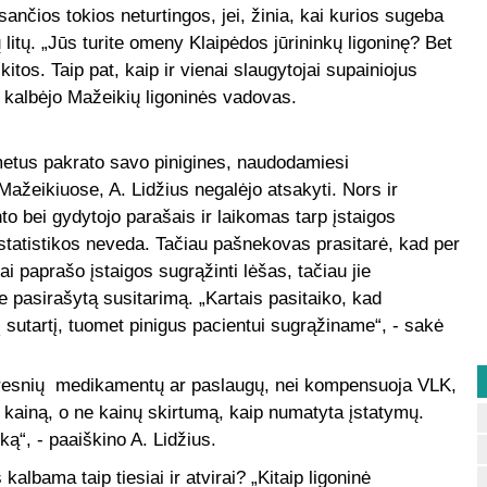
esančios tokios neturtingos, jei, žinia, kai kurios sugeba
 litų. „Jūs turite omeny Klaipėdos jūrininkų ligoninę? Bet
 kitos. Taip pat, kaip ir vienai slaugytojai supainiojus
 - kalbėjo Mažeikių ligoninės vadovas.
metus pakrato savo pinigines, naudodamiesi
eikiuose, A. Lidžius negalėjo atsakyti. Nors ir
to bei gydytojo parašais ir laikomas tarp įstaigos
 statistikos neveda. Tačiau pašnekovas prasitarė, kad per
ai paprašo įstaigos sugrąžinti lėšas, tačiau jie
pasirašytą susitarimą. „Kartais pasitaiko, kad
į sutartį, tuomet pinigus pacientui sugrąžiname“, - sakė
resnių medikamentų ar paslaugų, nei kompensuoja VLK,
kainą, o ne kainų skirtumą, kaip numatyta įstatymų.
ą“, - paaiškino A. Lidžius.
albama taip tiesiai ir atvirai? „Kitaip ligoninė