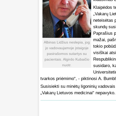
Klaipėdos t
„Vakarų Li
neteisėtas 
skundų susi
Paprašius p
mažai, pašn
Albinas Lidžius neslepia, jog
tokio pobūd
jo vadovaujamoje įstaigoje
visiškai at
pasirašomos sutartys su
Respublikin
pacientais. Algirdo Kubaičio
nuotr.
susidaro, k
Universiteti
tvarkos priėmimo“, - piktinosi A. Bumbl
Susisiekti su minėtų ligoninių vadovais 
„Vakarų Lietuvos medicinai“ nepavyko.