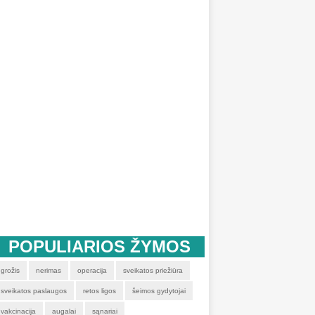
POPULIARIOS ŽYMOS
grožis
nerimas
operacija
sveikatos priežiūra
sveikatos paslaugos
retos ligos
šeimos gydytojai
vakcinacija
augalai
sąnariai