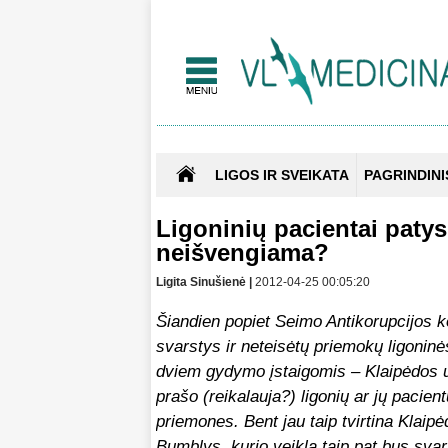
LIGOS IR SVEIKATA
PAGRINDINI
Ligoninių pacientai patys 
neišvengiama?
Ligita Sinušienė |
2012-04-25 00:05:20
Šiandien popiet Seimo Antikorupcijos 
svarstys ir neteisėtų priemokų ligoninė
dviem gydymo įstaigomis – Klaipėdos uni
prašo (reikalauja?) ligonių ar jų paci
priemones. Bent jau taip tvirtina Klaipė
Bumblys, kurio veikla taip pat bus sv