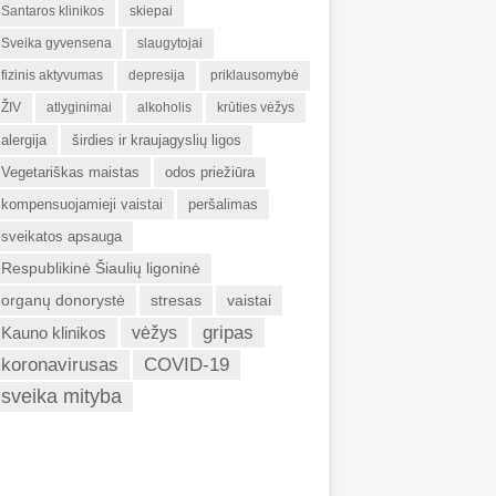
Santaros klinikos
skiepai
Sveika gyvensena
slaugytojai
fizinis aktyvumas
depresija
priklausomybė
ŽIV
atlyginimai
alkoholis
krūties vėžys
alergija
širdies ir kraujagyslių ligos
Vegetariškas maistas
odos priežiūra
kompensuojamieji vaistai
peršalimas
sveikatos apsauga
Respublikinė Šiaulių ligoninė
organų donorystė
stresas
vaistai
gripas
Kauno klinikos
vėžys
koronavirusas
COVID-19
sveika mityba