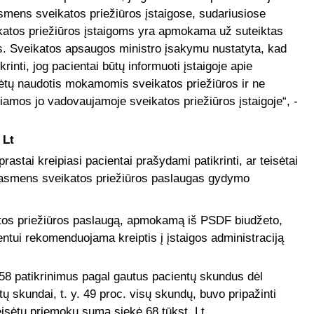
mens sveikatos priežiūros įstaigose, sudariusiose
eikatos priežiūros įstaigoms yra apmokama už suteiktas
. Sveikatos apsaugos ministro įsakymu nustatyta, kad
krinti, jog pacientai būtų informuoti įstaigoje apie
ėtų naudotis mokamomis sveikatos priežiūros ir ne
iamos jo vadovaujamoje sveikatos priežiūros įstaigoje“, -
 Lt
rastai kreipiasi pacientai prašydami patikrinti, ar teisėtai
as asmens sveikatos priežiūros paslaugas gydymo
atos priežiūros paslaugą, apmokamą iš PSDF biudžeto,
entui rekomenduojama kreiptis į įstaigos administraciją
 258 patikrinimus pagal gautus pacientų skundus dėl
ų skundai, t. y. 49 proc. visų skundų, buvo pripažinti
teisėtų priemokų suma siekė 68 tūkst. Lt.