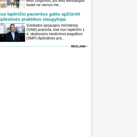
kelis žingsnius, jos tėtis Mindaugas
laukė ne vienus me...
uo lapkričio pacientus galės apžiūrėti
šplėstinės praktikos slaugytojai
Sveikatos apsaugos ministerija
(SAM) praneša, kad nuo lapkričio 1
d. skubiosios medicinos pagalbos
(SMP) išplėstinės pra...
REKLAMA