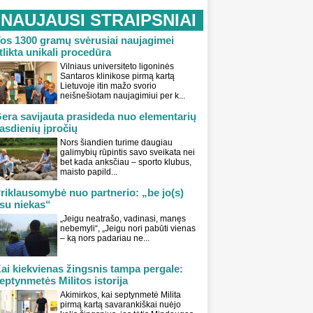
NAUJAUSI STRAIPSNIAI
os 1300 gramų svėrusiai naujagimei
tlikta unikali procedūra
Vilniaus universiteto ligoninės
Santaros klinikose pirmą kartą
Lietuvoje itin mažo svorio
neišnešiotam naujagimiui per k...
era savijauta prasideda nuo elementarių
asdienių įpročių
Nors šiandien turime daugiau
galimybių rūpintis savo sveikata nei
bet kada anksčiau – sporto klubus,
maisto papild...
riklausomybė nuo partnerio: „be jo(s)
su niekas“
„Jeigu neatrašo, vadinasi, manęs
nebemyli“, „Jeigu nori pabūti vienas
– ką nors padariau ne...
ai kiekvienas žingsnis tampa pergale:
eptynmetės Militos istorija
Akimirkos, kai septynmetė Milita
pirmą kartą savarankiškai nuėjo