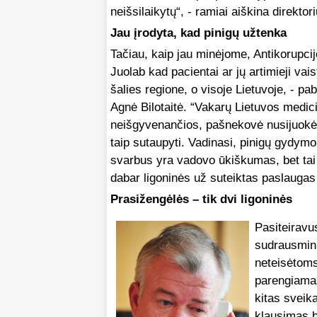
neišsilaikytų“, - ramiai aiškina direktor
Jau įrodyta, kad pinigų užtenka
Tačiau, kaip jau minėjome, Antikorupcijo
Juolab kad pacientai ar jų artimieji va
šalies regione, o visoje Lietuvoje, - p
Agnė Bilotaitė. “Vakarų Lietuvos medici
neišgyvenančios, pašnekovė nusijuokė:
taip sutaupyti. Vadinasi, pinigų gydymo
svarbus yra vadovo ūkiškumas, bet tai sv
dabar ligoninės už suteiktas paslaugas
Prasižengėlės – tik dvi ligoninės
Pasiteiravu
sudrausmini
neteisėtoms 
parengiamas
kitas sveik
klausimas bu