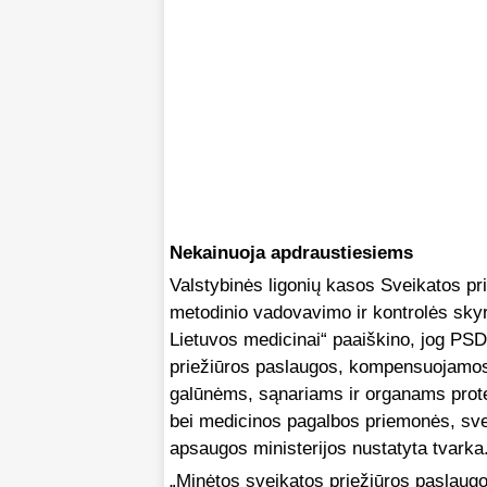
Nekainuoja apdraustiesiems
Valstybinės ligonių kasos Sveikatos p
metodinio vadovavimo ir kontrolės sk
Lietuvos medicinai“ paaiškino, jog P
priežiūros paslaugos, kompensuojamos 
galūnėms, sąnariams ir organams protez
bei medicinos pagalbos priemonės, svei
apsaugos ministerijos nustatyta tvarka
„Minėtos sveikatos priežiūros paslau