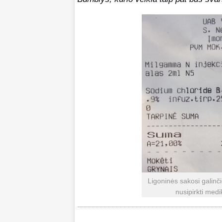
Ligoninės sakosi galinč
nusipirkti med