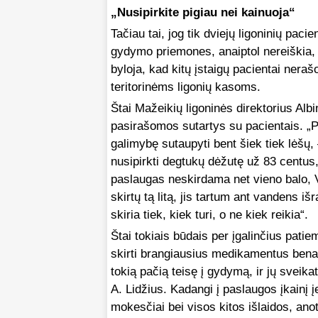
„Nusipirkite pigiau nei kainuoja“
Tačiau tai, jog tik dviejų ligoninių paci
gydymo priemones, anaiptol nereiškia, k
byloja, kad kitų įstaigų pacientai nera
teritorinėms ligonių kasoms.
Štai Mažeikių ligoninės direktorius Alb
pasirašomos sutartys su pacientais. „
galimybę sutaupyti bent šiek tiek lėšų,
nusipirkti degtukų dėžutę už 83 centus,
paslaugas neskirdama net vieno balo, Va
skirtų tą litą, jis tartum ant vandens iš
skiria tiek, kiek turi, o ne kiek reikia“.
Štai tokiais būdais per įgalinčius patiem
skirti brangiausius medikamentus benami
tokią pačią teisę į gydymą, ir jų svei
A. Lidžius. Kadangi į paslaugos įkainį į
mokesčiai bei visos kitos išlaidos, an