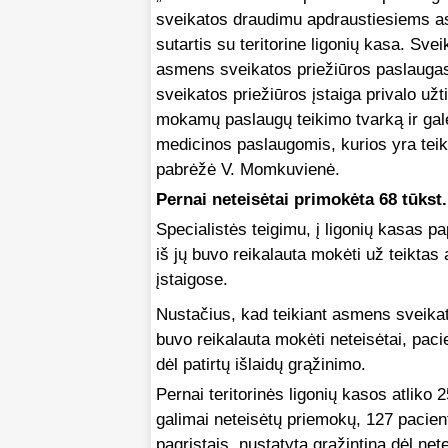
sveikatos draudimu apdraustiesiems as
sutartis su teritorine ligonių kasa. Sv
asmens sveikatos priežiūros paslaugas
sveikatos priežiūros įstaiga privalo užti
mokamų paslaugų teikimo tvarką ir gal
medicinos paslaugomis, kurios yra teik
pabrėžė V. Momkuvienė.
Pernai neteisėtai primokėta 68 tūkst.
Specialistės teigimu, į ligonių kasas pap
iš jų buvo reikalauta mokėti už teikt
įstaigose.
Nustačius, kad teikiant asmens sveik
buvo reikalauta mokėti neteisėtai, paci
dėl patirtų išlaidų grąžinimo.
Pernai teritorinės ligonių kasos atliko
galimai neteisėtų priemokų, 127 pacient
pagrįstais, nustatyta grąžintina dėl ne