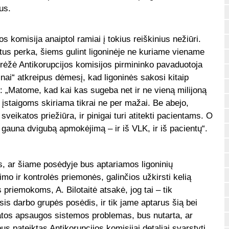
ius.
s komisija anaiptol ramiai į tokius reiškinius nežiūri.
istus perka, šiems gulint ligoninėje ne kuriame viename
abrėžė Antikorupcijos komisijos pirmininko pavaduotoja
nai“ atkreipus dėmesį, kad ligoninės sakosi kitaip
 „Matome, kad kai kas sugeba net ir ne vieną milijoną
 įstaigoms skiriama tikrai ne per mažai. Be abejo,
eikatos priežiūra, ir pinigai turi atitekti pacientams. O
 gauna dvigubą apmokėjimą – ir iš VLK, ir iš pacientų“.
s, ar šiame posėdyje bus aptariamos ligoninių
mo ir kontrolės priemonės, galinčios užkirsti kelią
priemokoms, A. Bilotaitė atsakė, jog tai – tik
is darbo grupės posėdis, ir tik jame aptarus šią bei
atos apsaugos sistemos problemas, bus nutarta, ar
s pateiktas Antikorupcijos komisijai detaliai svarstyti.