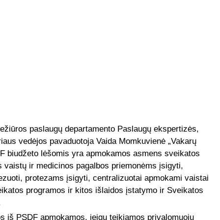
riežiūros paslaugų departamento Paslaugų ekspertizės,
yriaus vedėjos pavaduotoja Vaida Momkuvienė „Vakarų
SDF biudžeto lėšomis yra apmokamos asmens sveikatos
vaistų ir medicinos pagalbos priemonėms įsigyti,
uoti, protezams įsigyti, centralizuotai apmokami vaistai
katos programos ir kitos išlaidos įstatymo ir Sveikatos
.
gos iš PSDF apmokamos, jeigu teikiamos privalomuoju