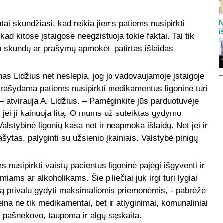
N
entai skundžiasi, kad reikia jiems patiems nusipirkti
i
ad kitose įstaigose neegzistuoja tokie faktai. Tai tik
šo skundų ar prašymų apmokėti patirtas išlaidas
inas Lidžius net neslepia, jog jo vadovaujamoje įstaigoje
Prašydama patiems nusipirkti medikamentus ligoninė turi
 – atvirauja A. Lidžius. – Pamėginkite jūs parduotuvėje
 jei ji kainuoja litą. O mums už suteiktas gydymo
lstybinė ligonių kasa net ir neapmoka išlaidų. Net jei ir
rašytas, palyginti su užsienio įkainiais. Valstybė pinigų
s nusipirkti vaistų pacientus ligoninė pajėgi išgyventi ir
ams ar alkoholikams. Šie piliečiai juk irgi turi lygiai
katą privalu gydyti maksimaliomis priemonėmis, - pabrėžė
eina ne tik medikamentai, bet ir atlyginimai, komunaliniai
ot pašnekovo, taupoma ir algų sąskaita.