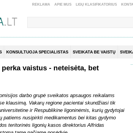
REKLAMA
APIE MUS
LIGŲ KLASIFIKATORIUS
KONTA
S
KONSULTUOJA SPECIALISTAS
SVEIKATA BE VAISTŲ
SVEI
perka vaistus - neteisėta, bet
komisijos darbo grupė sveikatos apsaugos reikalams
se klausimą. Vakarų regione pacientai skundžiasi tik
versitetine ir Respublikine ligoninėmis, kurių gydytojai
entų patiems nusipirkti medikamentus bei kitas gydymo
dos teritorinės ligonių kasos direktorius Alfridas
arstoma tame pačiame posėdyje.