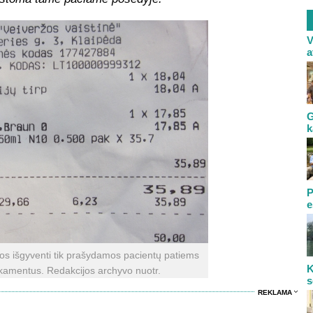
V
a
G
k
P
e
ios išgyventi tik prašydamos pacientų patiems
K
ikamentus. Redakcijos archyvo nuotr.
s
REKLAMA