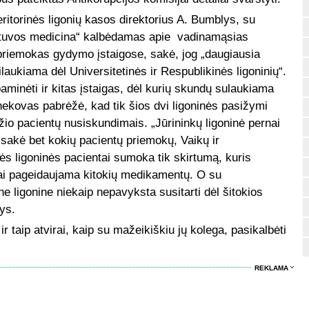
eritorinės ligonių kasos direktorius A. Bumblys, su
etuvos medicina“ kalbėdamas apie vadinamąsias
priemokas gydymo įstaigose, sakė, jog „daugiausia
laukiama dėl Universitetinės ir Respublikinės ligoninių“.
aminėti ir kitas įstaigas, dėl kurių skundų sulaukiama
ekovas pabrėžė, kad tik šios dvi ligoninės pasižymi
žio pacientų nusiskundimais. „Jūrininkų ligoninė pernai
sisakė bet kokių pacientų priemokų, Vaikų ir
ės ligoninės pacientai sumoka tik skirtumą, kuris
ai pageidaujama kitokių medikamentų. O su
ne ligonine niekaip nepavyksta susitarti dėl šitokios
ys.
ir taip atvirai, kaip su mažeikiškiu jų kolega, pasikalbėti
REKLAMA