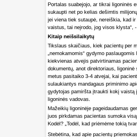
Portalas suabejojo, ar tikrai ligoninės 
sukaupti net po kelias dešimtis milijonų
jei viena tiek sutaupė, nereiškia, kad ir
vaistus, tai neįrodo, jog visos klysta“,
Kitaip neišsilaikytų
Tikslaus skaičiaus, kiek pacientų per 
„nemokamomis“ gydymo paslaugomis Maž
kiekvienas atvejis patvirtinamas pacien
dokumentų, anot direktoriaus, ligoninė
metus pasitaiko 3-4 atvejai, kai pacient
sulaukiantys mandagaus priminimo apie 
gydytojas pamiršta įtraukti kokį vaistą 
ligoninės vadovas.
Mažeikių ligoninėje pageidaudamas ge
juos pirkdamas pacientas sumoka visą 
Kodėl? „Todėl, kad priėmėme tokią tvark
Stebėtina, kad apie pacientų priemokas k