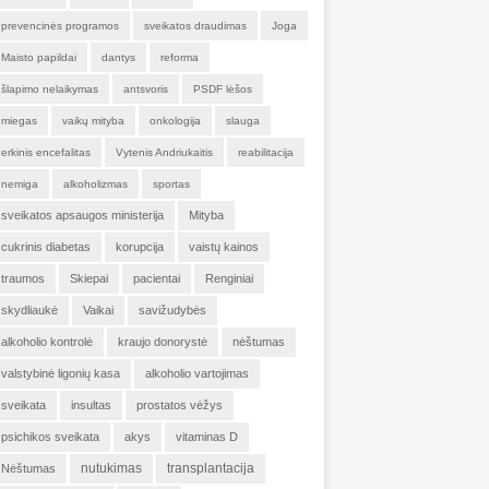
prevencinės programos
sveikatos draudimas
Joga
Maisto papildai
dantys
reforma
šlapimo nelaikymas
antsvoris
PSDF lėšos
miegas
vaikų mityba
onkologija
slauga
erkinis encefalitas
Vytenis Andriukaitis
reabilitacija
nemiga
alkoholizmas
sportas
sveikatos apsaugos ministerija
Mityba
cukrinis diabetas
korupcija
vaistų kainos
traumos
Skiepai
pacientai
Renginiai
skydliaukė
Vaikai
savižudybės
alkoholio kontrolė
kraujo donorystė
nėštumas
valstybinė ligonių kasa
alkoholio vartojimas
sveikata
insultas
prostatos vėžys
psichikos sveikata
akys
vitaminas D
nutukimas
transplantacija
Nėštumas