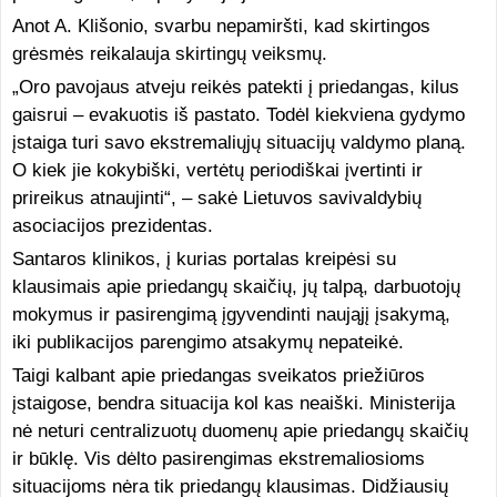
Anot A. Klišonio, svarbu nepamiršti, kad skirtingos
grėsmės reikalauja skirtingų veiksmų.
„Oro pavojaus atveju reikės patekti į priedangas, kilus
gaisrui – evakuotis iš pastato. Todėl kiekviena gydymo
įstaiga turi savo ekstremaliųjų situacijų valdymo planą.
O kiek jie kokybiški, vertėtų periodiškai įvertinti ir
prireikus atnaujinti“, – sakė Lietuvos savivaldybių
asociacijos prezidentas.
Santaros klinikos, į kurias portalas kreipėsi su
klausimais apie priedangų skaičių, jų talpą, darbuotojų
mokymus ir pasirengimą įgyvendinti naująjį įsakymą,
iki publikacijos parengimo atsakymų nepateikė.
Taigi kalbant apie priedangas sveikatos priežiūros
įstaigose, bendra situacija kol kas neaiški. Ministerija
nė neturi centralizuotų duomenų apie priedangų skaičių
ir būklę. Vis dėlto pasirengimas ekstremaliosioms
situacijoms nėra tik priedangų klausimas. Didžiausių