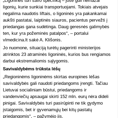
„Ligoninės turi savo specifiką – jose guli nemažai
ligonių, kurie sunkiai transportuojami. Tokiais atvejais
negalima naudotis liftais, o ligoninės yra pakankamai
aukšti pastatai, laiptinės siauros, pacientus pervežti į
priedangas gana sudėtinga. Daug geresnės galimybės
ten, kur yra požeminės patalpos“, – portalui
vlmedicina.lt sakė A. Klišonis.
Jo nuomone, situaciją turėtų pagerinti ministerijos
atrinktos 23 atraminės ligoninės, kurios bus rengiamos
darbui ekstremaliomis sąlygomis.
Savivaldybėms trūksta lėšų
„Regioninėms ligoninėms skirtas europines lėšas
savivaldybės gali naudoti priedangoms įrengti. Tačiau
Lietuvai socialiniam būstui, priedangoms ir
vandenviečių apsaugai skirti 152 mln. eurų nėra dideli
pinigai. Savivaldybės turi pasirūpinti ne tik gydymo
įstaigomis, bet ir gyvenamųjų bei kitų pastatų
priedangomis“, – pažymėjo jis.