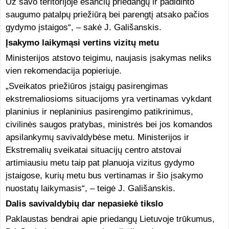
Už savo teritorijoje esančių priedangų ir padidinto
saugumo patalpų priežiūrą bei parengtį atsako pačios
gydymo įstaigos“, – sakė J. Gališanskis.
Įsakymo laikymąsi vertins vizitų metu
Ministerijos atstovo teigimu, naujasis įsakymas neliks
vien rekomendacija popieriuje.
„Sveikatos priežiūros įstaigų pasirengimas
ekstremaliosioms situacijoms yra vertinamas vykdant
planinius ir neplaninius pasirengimo patikrinimus,
civilinės saugos pratybas, ministrės bei jos komandos
apsilankymų savivaldybėse metu. Ministerijos ir
Ekstremalių sveikatai situacijų centro atstovai
artimiausiu metu taip pat planuoja vizitus gydymo
įstaigose, kurių metu bus vertinamas ir šio įsakymo
nuostatų laikymasis“, – teigė J. Gališanskis.
Dalis savivaldybių dar nepasiekė tikslo
Paklaustas bendrai apie priedangų Lietuvoje trūkumus,