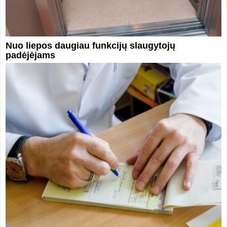
Nuo liepos daugiau funkcijų slaugytojų
padėjėjams