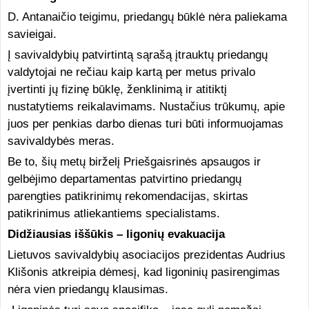
D. Antanaičio teigimu, priedangų būklė nėra paliekama
savieigai.
Į savivaldybių patvirtintą sąrašą įtrauktų priedangų
valdytojai ne rečiau kaip kartą per metus privalo
įvertinti jų fizinę būklę, ženklinimą ir atitiktį
nustatytiems reikalavimams. Nustačius trūkumų, apie
juos per penkias darbo dienas turi būti informuojamas
savivaldybės meras.
Be to, šių metų birželį Priešgaisrinės apsaugos ir
gelbėjimo departamentas patvirtino priedangų
parengties patikrinimų rekomendacijas, skirtas
patikrinimus atliekantiems specialistams.
Didžiausias iššūkis – ligonių evakuacija
Lietuvos savivaldybių asociacijos prezidentas Audrius
Klišonis atkreipia dėmesį, kad ligoninių pasirengimas
nėra vien priedangų klausimas.