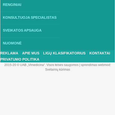
RENGINIAI
KONSULTUOJA SPECIALISTAS
SVEIKATOS APSAUGA
NUOMONĖ
REKLAMA
APIE MUS
LIGŲ KLASIFIKATORIUS
KONTAKTAI
PRIVATUMO POLITIKA
2015-20 © UAB „Vlmedicina“. Visos teises saugomos
|
sprendimas webmod:
Svetainių kūrimas