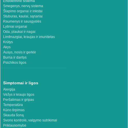
Endokrininė sistema
Smegenys, nervų sistema
Šlapimo organai ir inkstai
Stuburas, kaulai, sąnariai
Raumenys ir sausgyslės
Lytiniai organai
Oda, plaukai ir nagai
Limfmazgiai, kraujas ir imunitetas
Krūtys
Akys
Ausys, nosis ir gerklė
Burna ir dantys
Psichikos ligos
Simptomai ir ligos
Alergija
Vėžys ir kraujo ligos
Peršalimas ir gripas
Temperatūra
Kūno tirpimas
Skauda šoną
Svorio kontrolė, valgymo sutrikimai
Priklausomybė