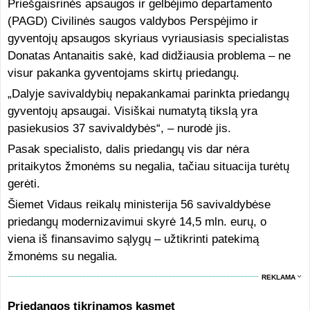
Priešgaisrinės apsaugos ir gelbėjimo departamento
(PAGD) Civilinės saugos valdybos Perspėjimo ir
gyventojų apsaugos skyriaus vyriausiasis specialistas
Donatas Antanaitis sakė, kad didžiausia problema – ne
visur pakanka gyventojams skirtų priedangų.
„Dalyje savivaldybių nepakankamai parinkta priedangų
gyventojų apsaugai. Visiškai numatytą tikslą yra
pasiekusios 37 savivaldybės“, – nurodė jis.
Pasak specialisto, dalis priedangų vis dar nėra
pritaikytos žmonėms su negalia, tačiau situacija turėtų
gerėti.
Šiemet Vidaus reikalų ministerija 56 savivaldybėse
priedangų modernizavimui skyrė 14,5 mln. eurų, o
viena iš finansavimo sąlygų – užtikrinti patekimą
žmonėms su negalia.
REKLAMA
Priedangos tikrinamos kasmet