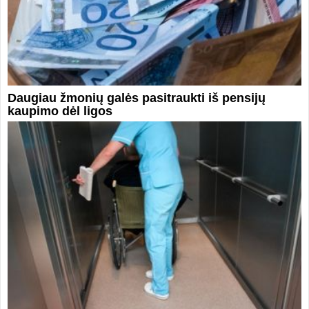
Daugiau žmonių galės pasitraukti iš pensijų
kaupimo dėl ligos