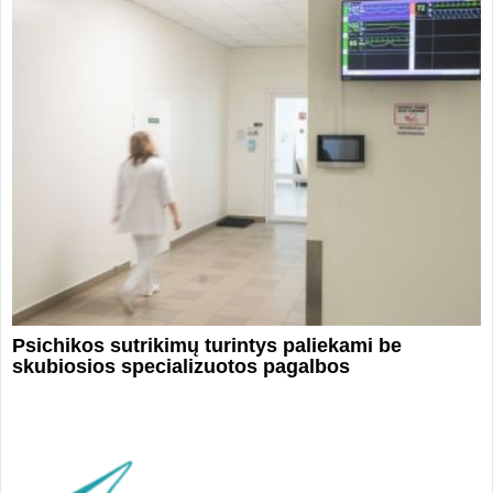
Psichikos sutrikimų turintys paliekami be
skubiosios specializuotos pagalbos