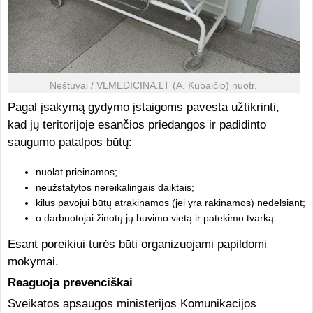
Neštuvai / VLMEDICINA.LT (A. Kubaičio) nuotr.
Pagal įsakymą gydymo įstaigoms pavesta užtikrinti,
kad jų teritorijoje esančios priedangos ir padidinto
saugumo patalpos būtų:
nuolat prieinamos;
neužstatytos nereikalingais daiktais;
kilus pavojui būtų atrakinamos (jei yra rakinamos) nedelsiant;
o darbuotojai žinotų jų buvimo vietą ir patekimo tvarką.
Esant poreikiui turės būti organizuojami papildomi
mokymai.
Reaguoja prevenciškai
Sveikatos apsaugos ministerijos Komunikacijos