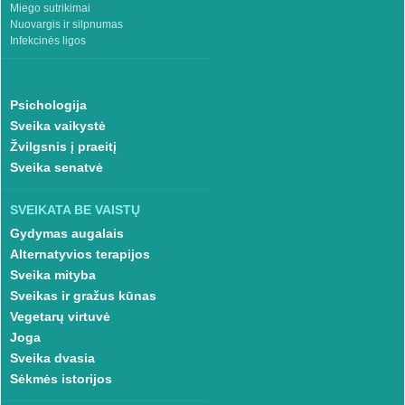
Miego sutrikimai
Nuovargis ir silpnumas
Infekcinės ligos
Psichologija
Sveika vaikystė
Žvilgsnis į praeitį
Sveika senatvė
SVEIKATA BE VAISTŲ
Gydymas augalais
Alternatyvios terapijos
Sveika mityba
Sveikas ir gražus kūnas
Vegetarų virtuvė
Joga
Sveika dvasia
Sėkmės istorijos