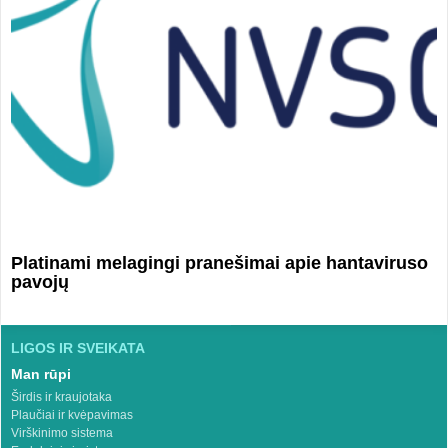
Platinami melagingi pranešimai apie hantaviruso
pavojų
LIGOS IR SVEIKATA
Man rūpi
Širdis ir kraujotaka
Plaučiai ir kvėpavimas
Virškinimo sistema