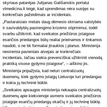
skyriaus patarėjas Julijanas Gališanskis portalui
vlmedicina.lt teigė, kad sprendimas nėra susijęs su
konkrečiais pažeidimais ar incidentais.
„Pastaraisiais metais daug dėmesio skiriama valstybės
ir savivaldybių pasirengimo krizėms stiprinimui, todėl
svarbu užtikrinti, kad sveikatos priežiūros įstaigose
esančios priedangos būtų realiai prieinamos ir tinkamos
naudoti, o ne tik formaliai įtrauktos į planus. Ministerija
nesiremia pavieniais atvejais ar konkrečiais
incidentais, tačiau siekia prevenciškai užtikrinti vienodą
praktiką visose gydymo įstaigose“, – aiškino jis.
Ministerija pripažįsta, kad neturi centralizuotų
duomenų, kiek gydymo įstaigų Lietuvoje turi priedangas
ir kokia jų techninė būklė.
„Sveikatos apsaugos ministerija nekaupia centralizuotų
duomenų apie kiekvienoje asmens sveikatos priežiūros
įstaigoje esančių priedangų skaičių ir jų techninę būklę.