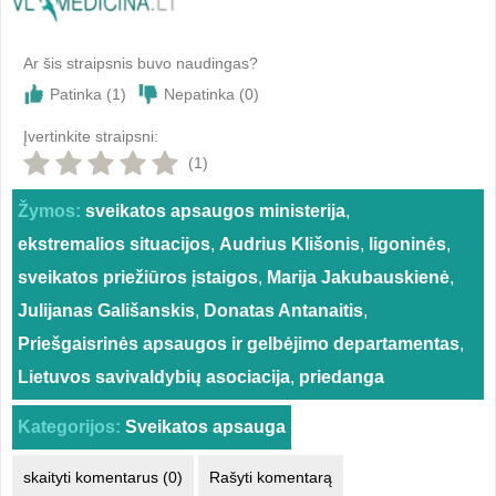
Ar šis straipsnis buvo naudingas?
Patinka (
1
)
Nepatinka (
0
)
Įvertinkite straipsni:
(1)
Žymos:
sveikatos apsaugos ministerija
,
ekstremalios situacijos
,
Audrius Klišonis
,
ligoninės
,
sveikatos priežiūros įstaigos
,
Marija Jakubauskienė
,
Julijanas Gališanskis
,
Donatas Antanaitis
,
Priešgaisrinės apsaugos ir gelbėjimo departamentas
,
Lietuvos savivaldybių asociacija
,
priedanga
Kategorijos:
Sveikatos apsauga
skaityti komentarus (0)
Rašyti komentarą