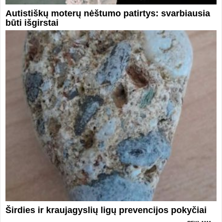
Autistiškų moterų nėštumo patirtys: svarbiausia
būti išgirstai
Širdies ir kraujagyslių ligų prevencijos pokyčiai