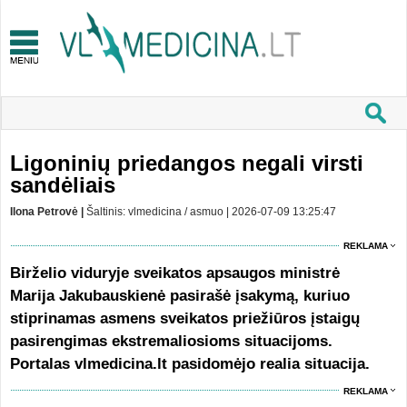
Ligoninių priedangos negali virsti
sandėliais
Ilona Petrovė |
Šaltinis: vlmedicina / asmuo | 2026-07-09 13:25:47
REKLAMA
Birželio viduryje sveikatos apsaugos ministrė
Marija Jakubauskienė pasirašė įsakymą, kuriuo
stiprinamas asmens sveikatos priežiūros įstaigų
pasirengimas ekstremaliosioms situacijoms.
Portalas vlmedicina.lt pasidomėjo realia situacija.
REKLAMA