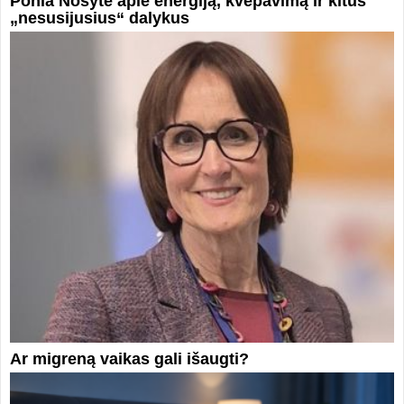
Ponia Nosytė apie energiją, kvėpavimą ir kitus
„nesusijusius“ dalykus
Ar migreną vaikas gali išaugti?