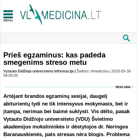
Prieš egzaminus: kas padeda
smegenims streso metu
Vytauto Didžiojo universiteto informacija |
Šaltinis: vlmedicina | 2026-05-30
08:00:00
REKLAMA
Artėjant brandos egzaminų sesijai, daugelį
abiturientų lydi ne tik intensyvus mokymasis, bet ir
įtampa, nerimas bei baimė suklysti. Vis dėlto, pasak
Vytauto Didžiojo universiteto (VDU) Švietimo
akademijos mokslininkės ir dėstytojos dr. Neringos
Baranauskienės, pats stresas nėra blogis. Problema