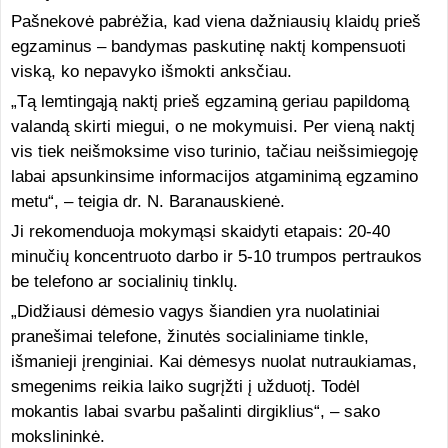
Pašnekovė pabrėžia, kad viena dažniausių klaidų prieš
egzaminus – bandymas paskutinę naktį kompensuoti
viską, ko nepavyko išmokti anksčiau.
„Tą lemtingąją naktį prieš egzaminą geriau papildomą
valandą skirti miegui, o ne mokymuisi. Per vieną naktį
vis tiek neišmoksime viso turinio, tačiau neišsimiegoję
labai apsunkinsime informacijos atgaminimą egzamino
metu“, – teigia dr. N. Baranauskienė.
Ji rekomenduoja mokymąsi skaidyti etapais: 20-40
minučių koncentruoto darbo ir 5-10 trumpos pertraukos
be telefono ar socialinių tinklų.
„Didžiausi dėmesio vagys šiandien yra nuolatiniai
pranešimai telefone, žinutės socialiniame tinkle,
išmanieji įrenginiai. Kai dėmesys nuolat nutraukiamas,
smegenims reikia laiko sugrįžti į užduotį. Todėl
mokantis labai svarbu pašalinti dirgiklius“, – sako
mokslininkė.