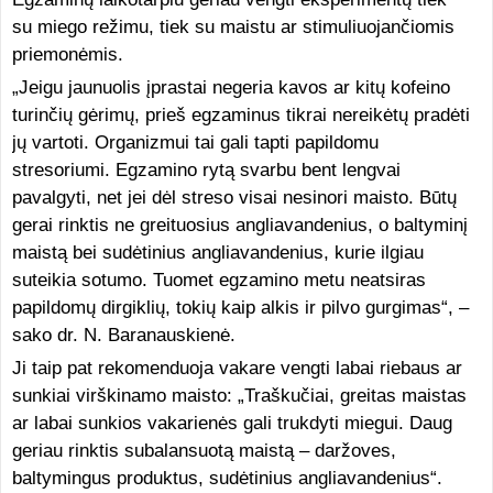
su miego režimu, tiek su maistu ar stimuliuojančiomis
priemonėmis.
„Jeigu jaunuolis įprastai negeria kavos ar kitų kofeino
turinčių gėrimų, prieš egzaminus tikrai nereikėtų pradėti
jų vartoti. Organizmui tai gali tapti papildomu
stresoriumi. Egzamino rytą svarbu bent lengvai
pavalgyti, net jei dėl streso visai nesinori maisto. Būtų
gerai rinktis ne greituosius angliavandenius, o baltyminį
maistą bei sudėtinius angliavandenius, kurie ilgiau
suteikia sotumo. Tuomet egzamino metu neatsiras
papildomų dirgiklių, tokių kaip alkis ir pilvo gurgimas“, –
sako dr. N. Baranauskienė.
Ji taip pat rekomenduoja vakare vengti labai riebaus ar
sunkiai virškinamo maisto: „Traškučiai, greitas maistas
ar labai sunkios vakarienės gali trukdyti miegui. Daug
geriau rinktis subalansuotą maistą – daržoves,
baltymingus produktus, sudėtinius angliavandenius“.