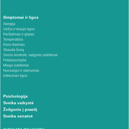
Simptomai ir ligos
Alergija
Vėžys ir kraujo ligos
Peršalimas ir gripas
Temperatūra
Kūno tirpimas
Skauda šoną
Svorio kontrolė, valgymo sutrikimai
Priklausomybė
Miego sutrikimai
Nuovargis ir silpnumas
Infekcinės ligos
Psichologija
Sveika vaikystė
Žvilgsnis į praeitį
Sveika senatvė