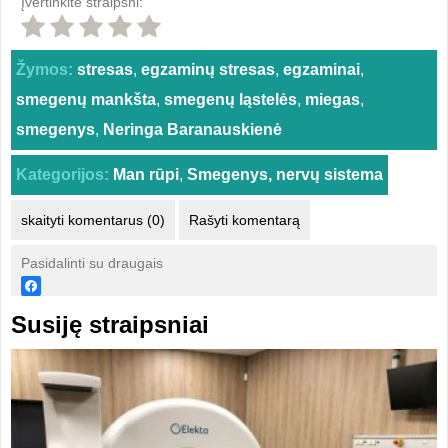
Įvertinkite straipsni:
Žymos:
stresas
,
egzaminų stresas
,
egzaminai
,
smegenų mankšta
,
smegenų ląstelės
,
miegas
,
smegenys
,
Neringa Baranauskienė
Kategorijos:
Man rūpi
,
Smegenys, nervų sistema
skaityti komentarus (0)
Rašyti komentarą
Pasidalinti su draugais
Susiję straipsniai