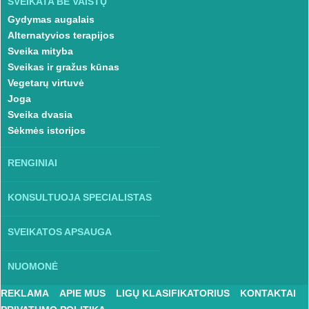
SVEIKATA BE VAISTŲ
Gydymas augalais
Alternatyvios terapijos
Sveika mityba
Sveikas ir gražus kūnas
Vegetarų virtuvė
Joga
Sveika dvasia
Sėkmės istorijos
RENGINIAI
KONSULTUOJA SPECIALISTAS
SVEIKATOS APSAUGA
NUOMONĖ
REKLAMA
APIE MUS
LIGŲ KLASIFIKATORIUS
KONTAKTAI