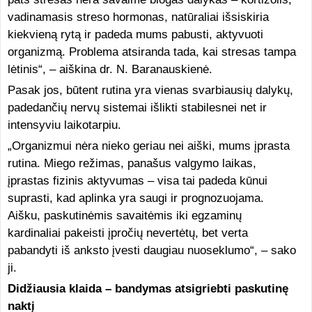
vadinamasis streso hormonas, natūraliai išsiskiria
kiekvieną rytą ir padeda mums pabusti, aktyvuoti
organizmą. Problema atsiranda tada, kai stresas tampa
lėtinis“, – aiškina dr. N. Baranauskienė.
Pasak jos, būtent rutina yra vienas svarbiausių dalykų,
padedančių nervų sistemai išlikti stabilesnei net ir
intensyviu laikotarpiu.
„Organizmui nėra nieko geriau nei aiški, mums įprasta
rutina. Miego režimas, panašus valgymo laikas,
įprastas fizinis aktyvumas – visa tai padeda kūnui
suprasti, kad aplinka yra saugi ir prognozuojama.
Aišku, paskutinėmis savaitėmis iki egzaminų
kardinaliai pakeisti įpročių nevertėtų, bet verta
pabandyti iš anksto įvesti daugiau nuoseklumo“, – sako
ji.
Didžiausia klaida – bandymas atsigriebti paskutinę
naktį