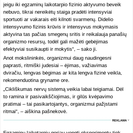
jeigu iki egzaminų laikotarpio fizinio aktyvumo beveik
nebuvo, tikrai nereikėtų staiga pradėti intensyviai
sportuoti ar vakarais eiti kilnoti svarmenų. Didelio
intensyvumo fizinis krūvis ir intensyvus mokymasis
aktyvina tas pačias smegenų sritis ir reikalauja panašių
organizmo resursų, todėl gali mažėti gebėjimas
efektyviai susikaupti ir mokytis“, – sako ji.
Anot mokslininkės, organizmui daug naudingesni
paprasti, ritmiški judesiai – ėjimas, važiavimas
dviračiu, lengvas bėgimas ar kita lengva fizinė veikla,
rekomenduotina gryname ore.
„Cikliškumas nervų sistemą veikia labai teigiamai. Dėl
to ramina ir pasivaikščiojimas, ir gilūs kvėpavimo
pratimai – tai pasikartojantys, organizmui pažįstami
ritmai“, – aiškina pašnekovė.
REKLAMA
Egzaminų laikotarpiu geriau vengti eksperimentų tiek