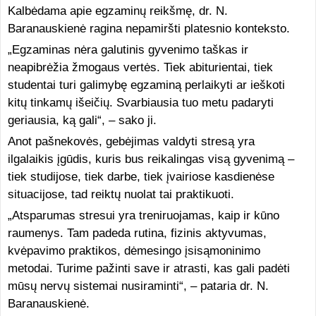
Kalbėdama apie egzaminų reikšmę, dr. N.
Baranauskienė ragina nepamiršti platesnio konteksto.
„Egzaminas nėra galutinis gyvenimo taškas ir
neapibrėžia žmogaus vertės. Tiek abiturientai, tiek
studentai turi galimybę egzaminą perlaikyti ar ieškoti
kitų tinkamų išeičių. Svarbiausia tuo metu padaryti
geriausia, ką gali“, – sako ji.
Anot pašnekovės, gebėjimas valdyti stresą yra
ilgalaikis įgūdis, kuris bus reikalingas visą gyvenimą –
tiek studijose, tiek darbe, tiek įvairiose kasdienėse
situacijose, tad reiktų nuolat tai praktikuoti.
„Atsparumas stresui yra treniruojamas, kaip ir kūno
raumenys. Tam padeda rutina, fizinis aktyvumas,
kvėpavimo praktikos, dėmesingo įsisąmoninimo
metodai. Turime pažinti save ir atrasti, kas gali padėti
mūsų nervų sistemai nusiraminti“, – pataria dr. N.
Baranauskienė.