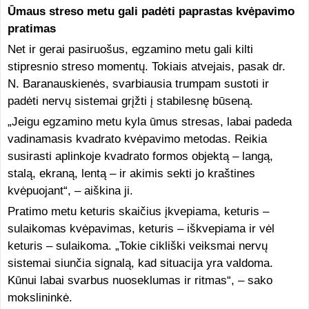
Ūmaus streso metu gali padėti paprastas kvėpavimo
pratimas
Net ir gerai pasiruošus, egzamino metu gali kilti
stipresnio streso momentų. Tokiais atvejais, pasak dr.
N. Baranauskienės, svarbiausia trumpam sustoti ir
padėti nervų sistemai grįžti į stabilesnę būseną.
„Jeigu egzamino metu kyla ūmus stresas, labai padeda
vadinamasis kvadrato kvėpavimo metodas. Reikia
susirasti aplinkoje kvadrato formos objektą – langą,
stalą, ekraną, lentą – ir akimis sekti jo kraštines
kvėpuojant“, – aiškina ji.
Pratimo metu keturis skaičius įkvepiama, keturis –
sulaikomas kvėpavimas, keturis – iškvepiama ir vėl
keturis – sulaikoma. „Tokie cikliški veiksmai nervų
sistemai siunčia signalą, kad situacija yra valdoma.
Kūnui labai svarbus nuoseklumas ir ritmas“, – sako
mokslininkė.