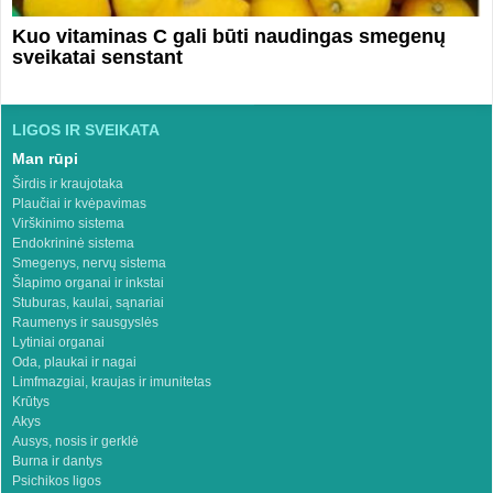
Kuo vitaminas C gali būti naudingas smegenų
sveikatai senstant
LIGOS IR SVEIKATA
Man rūpi
Širdis ir kraujotaka
Plaučiai ir kvėpavimas
Virškinimo sistema
Endokrininė sistema
Smegenys, nervų sistema
Šlapimo organai ir inkstai
Stuburas, kaulai, sąnariai
Raumenys ir sausgyslės
Lytiniai organai
Oda, plaukai ir nagai
Limfmazgiai, kraujas ir imunitetas
Krūtys
Akys
Ausys, nosis ir gerklė
Burna ir dantys
Psichikos ligos