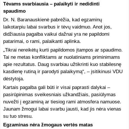
Tėvams svarbiausia – palaikyti ir nedidinti
spaudimo
Dr. N. Baranauskienė pabrėžia, kad egzaminų
laikotarpiu labai svarbus ir tėvų vaidmuo. Anot jos,
didžiausia pagalba vaikui dažnai yra ne papildomi
patarimai, o rami, palaikanti aplinka.
„Tikrai nereikėtų kurti papildomos įtampos ar spaudimo.
Tai ne metas konfliktams ar nuolatiniams priminimams
apie rezultatus. Daug svarbiau užtikrinti kuo stabilesnę
kasdienę rutiną ir parodyti palaikymą“, – įsitikinusi VDU
dėstytoja.
Kartais pagalba gali būti ir visai paprasti dalykai –
pasirūpinimas sveikesniais užkandžiais, pasiūlymas
nuvežti į egzaminą ar tiesiog rami atmosfera namuose.
Jaunam žmogui labai svarbu jausti, kad jis nėra vienas
su tuo stresu.
Egzaminas nėra žmogaus vertės matas