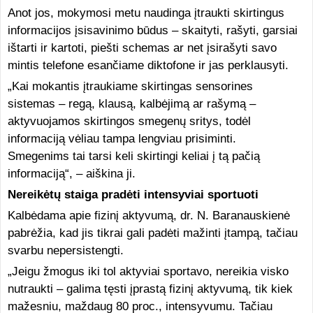
Anot jos, mokymosi metu naudinga įtraukti skirtingus
informacijos įsisavinimo būdus – skaityti, rašyti, garsiai
ištarti ir kartoti, piešti schemas ar net įsirašyti savo
mintis telefone esančiame diktofone ir jas perklausyti.
„Kai mokantis įtraukiame skirtingas sensorines
sistemas – regą, klausą, kalbėjimą ar rašymą –
aktyvuojamos skirtingos smegenų sritys, todėl
informaciją vėliau tampa lengviau prisiminti.
Smegenims tai tarsi keli skirtingi keliai į tą pačią
informaciją“, – aiškina ji.
Nereikėtų staiga pradėti intensyviai sportuoti
Kalbėdama apie fizinį aktyvumą, dr. N. Baranauskienė
pabrėžia, kad jis tikrai gali padėti mažinti įtampą, tačiau
svarbu nepersistengti.
„Jeigu žmogus iki tol aktyviai sportavo, nereikia visko
nutraukti – galima tęsti įprastą fizinį aktyvumą, tik kiek
mažesniu, maždaug 80 proc., intensyvumu. Tačiau