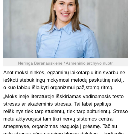
Neringa Baranauskienė / Asmeninio archyvo nuotr.
Anot mokslininkės, egzaminų laikotarpiu itin svarbu ne
ieškoti stebuklingų mokymosi metodų paskutinę naktį,
o kuo labiau išlaikyti organizmui pažįstamą ritmą.
„Mokslinėje literatūroje išskiriamas vadinamasis testo
stresas ar akademinis stresas. Tai labai paplitęs
reiškinys tiek tarp studentų, tiek tarp abiturientų. Streso
metu aktyvuojasi tam tikri nervų sistemos centrai
smegenyse, organizmas reaguoja į grėsmę. Tačiau
pats stresas nėra savaime blogas dalykas – kortizolis,