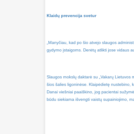
Klaidų prevencija svetur
„Manyčiau, kad po šio atvejo slaugos administr
gydymo įstaigoms. Derėtų atlikti jose vidaus au
Slaugos mokslų daktarė su „Vakarų Lietuvos med
šios šalies ligoninėse. Klaipėdietę nustebino,
Danai viešniai paaiškino, jog pacientai sužym
būdu siekiama išvengti vaistų supainiojimo, 