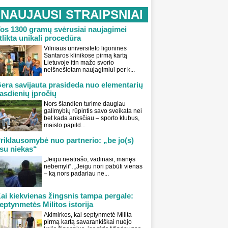
NAUJAUSI STRAIPSNIAI
os 1300 gramų svėrusiai naujagimei
tlikta unikali procedūra
Vilniaus universiteto ligoninės
Santaros klinikose pirmą kartą
Lietuvoje itin mažo svorio
neišnešiotam naujagimiui per k...
era savijauta prasideda nuo elementarių
asdienių įpročių
Nors šiandien turime daugiau
galimybių rūpintis savo sveikata nei
bet kada anksčiau – sporto klubus,
maisto papild...
riklausomybė nuo partnerio: „be jo(s)
su niekas“
„Jeigu neatrašo, vadinasi, manęs
nebemyli“, „Jeigu nori pabūti vienas
– ką nors padariau ne...
ai kiekvienas žingsnis tampa pergale:
eptynmetės Militos istorija
Akimirkos, kai septynmetė Milita
pirmą kartą savarankiškai nuėjo