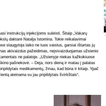
N
i
asi instrukcijų injekcijoms suleisti. Šitaip „Vakarų
kslų daktarė Natalja Istomina. Tokie reikalavimai
ose slaugytoja laiko ne tuos vaistus, garsiai ištartas jų
enas akivaizdus pažeidimas, neįsivaizduojamas užsienio
ikamentais ne palatoje. „Užsienyje niekas kažkokiuose
iškino pašnekovė. – Deja, nors dieną ir matau į palatas
pripildytais medikamentų, žinau, kad būna ir kitaip. Ypač
ientą ateinama su jau pripildytais švirkštais“.