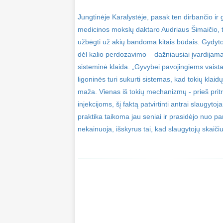
Jungtinėje Karalystėje, pasak ten dirbančio ir
medicinos mokslų daktaro Audriaus Šimaičio, 
užbėgti už akių bandoma kitais būdais. Gydytoj
dėl kalio perdozavimo – dažniausiai įvardijama
sisteminė klaida. „Gyvybei pavojingiems vaista
ligoninės turi sukurti sistemas, kad tokių klaidų
maža. Vienas iš tokių mechanizmų - prieš pritr
injekcijoms, šį faktą patvirtinti antrai slaugytoja
praktika taikoma jau seniai ir prasidėjo nuo pan
nekainuoja, išskyrus tai, kad slaugytojų skaičius