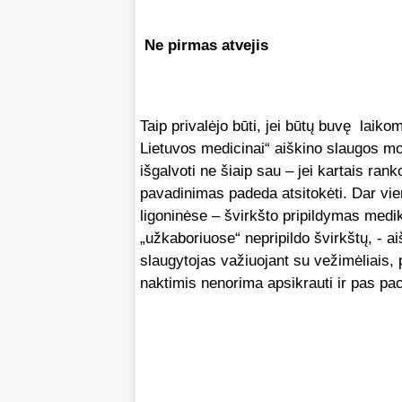
Ne pirmas atvejis
Taip privalėjo būti, jei būtų buvę laikom
Lietuvos medicinai“ aiškino slaugos mo
išgalvoti ne šiaip sau – jei kartais rank
pavadinimas padeda atsitokėti. Dar vi
ligoninėse – švirkšto pripildymas med
„užkaboriuose“ nepripildo švirkštų, - a
slaugytojas važiuojant su vežimėliais, 
naktimis nenorima apsikrauti ir pas pac