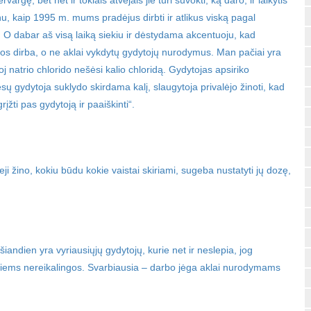
vargę, bet net ir tokiais atvejais jie turi suvokti, ką daro, ir laikytis
enu, kaip 1995 m. mums pradėjus dirbti ir atlikus viską pagal
i. O dabar aš visą laiką siekiu ir dėstydama akcentuoju, kad
os dirba, o ne aklai vykdytų gydytojų nurodymus. Man pačiai yra
toj natrio chlorido nešėsi kalio chloridą. Gydytojas apsiriko
esų gydytoja suklydo skirdama kalį, slaugytoja privalėjo žinoti, kad
rįžti pas gydytoją ir paaiškinti“.
i žino, kokiu būdu kokie vaistai skiriami, sugeba nustatyti jų dozę,
andien yra vyriausiųjų gydytojų, kurie net ir neslepia, jog
tės jiems nereikalingos. Svarbiausia – darbo jėga aklai nurodymams