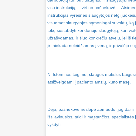
darbuotojų turi būti daugiau, ir slaugytojai neper
visų instrukcijų, - tvirtino pašnekovė. – Atsim
instrukcijas vyresnės slaugytojos netgi juokės
visuomet slaugytojos sąmoningai suvoktų, ką j
tekę sustabdyti koridoriuje slaugytoją, kuri vie
užrašydamas. Ir šiuo konkrečiu atveju, jei iš ti
jis niekada neleidžiamas į veną, ir privalėjo sug
N. Istominos teigimu, slaugos mokslus baigusiej
atsižvelgdami į paciento amžių, kūno masę.
Deja, pašnekovė neslėpė apmaudo, jog dar ir ši
išsilavinusios, taigi ir mąstančios, specialis
vykdyti.