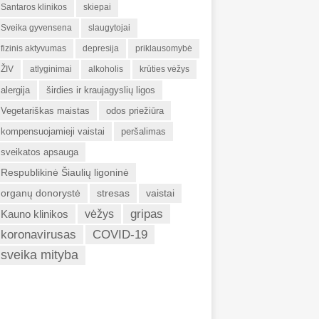
Santaros klinikos
skiepai
Sveika gyvensena
slaugytojai
fizinis aktyvumas
depresija
priklausomybė
ŽIV
atlyginimai
alkoholis
krūties vėžys
alergija
širdies ir kraujagyslių ligos
Vegetariškas maistas
odos priežiūra
kompensuojamieji vaistai
peršalimas
sveikatos apsauga
Respublikinė Šiaulių ligoninė
organų donorystė
stresas
vaistai
gripas
Kauno klinikos
vėžys
koronavirusas
COVID-19
sveika mityba