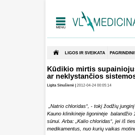
LIGOS IR SVEIKATA
PAGRINDINI
Kūdikio mirtis supainioj
ar neklystančios sistem
Ligita Sinušienė |
2012-04-24 00:05:14
„Natrio chloridas“, - tokį žodžių junginį
Kauno klinikinėje ligoninėje balandžio 1
sūnui. Arba: „Kalio chloridas“, jei iš tie
medikamentus, nuo kurių vaikas motin