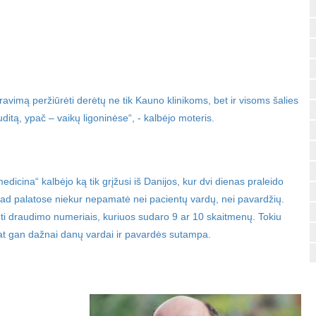
avimą peržiūrėti derėtų ne tik Kauno klinikoms, bet ir visoms šalies
ditą, ypač – vaikų ligoninėse“, - kalbėjo moteris.
icina“ kalbėjo ką tik grįžusi iš Danijos, kur dvi dienas praleido
 kad palatose niekur nepamatė nei pacientų vardų, nei pavardžių.
ėti draudimo numeriais, kuriuos sudaro 9 ar 10 skaitmenų. Tokiu
mat gan dažnai danų vardai ir pavardės sutampa.