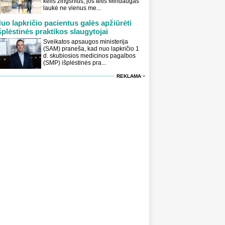
kelis žingsnius, jos tėtis Mindaugas
laukė ne vienus me...
uo lapkričio pacientus galės apžiūrėti
šplėstinės praktikos slaugytojai
Sveikatos apsaugos ministerija
(SAM) praneša, kad nuo lapkričio 1
d. skubiosios medicinos pagalbos
(SMP) išplėstinės pra...
REKLAMA