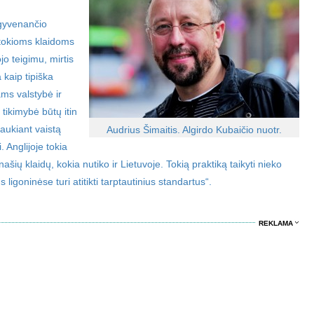
 gyvenančio
tokioms klaidoms
o teigimu, mirtis
 kaip tipiška
ms valstybė ir
 tikimybė būtų itin
aukiant vaistą
Audrius Šimaitis. Algirdo Kubaičio nuotr.
i. Anglijoje tokia
ašių klaidų, kokia nutiko ir Lietuvoje. Tokią praktiką taikyti nieko
 ligoninėse turi atitikti tarptautinius standartus“.
REKLAMA