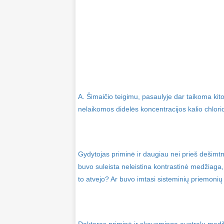
A. Šimaičio teigimu, pasaulyje dar taikoma kito
nelaikomos didelės koncentracijos kalio chlori
Gydytojas priminė ir daugiau nei prieš dešimtm
buvo suleista neleistina kontrastinė medžiaga, 
to atvejo? Ar buvo imtasi sisteminių priemonių