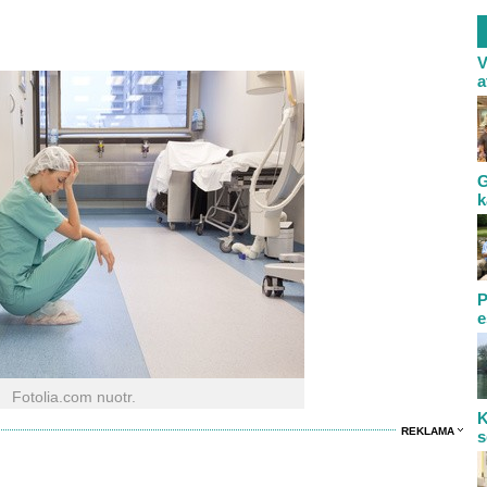
V
a
G
k
P
e
Fotolia.com nuotr.
K
REKLAMA
s