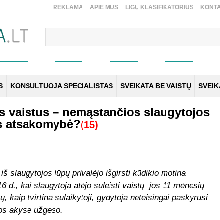
REKLAMA
APIE MUS
LIGŲ KLASIFIKATORIUS
KONTA
S
KONSULTUOJA SPECIALISTAS
SVEIKATA BE VAISTŲ
SVEI
us vaistus – nemąstančios slaugytojos
os atsakomybė?
(15)
 iš slaugytojos lūpų privalėjo išgirsti kūdikio motina
6 d., kai slaugytoja atėjo suleisti vaistų jos 11 mėnesių
sų, kaip tvirtina sulaikytoji, gydytoja neteisingai paskyrusi
os akyse užgeso.