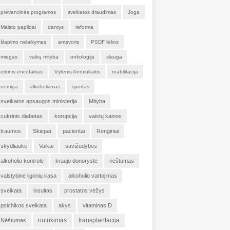
prevencinės programos
sveikatos draudimas
Joga
Maisto papildai
dantys
reforma
šlapimo nelaikymas
antsvoris
PSDF lėšos
miegas
vaikų mityba
onkologija
slauga
erkinis encefalitas
Vytenis Andriukaitis
reabilitacija
nemiga
alkoholizmas
sportas
sveikatos apsaugos ministerija
Mityba
cukrinis diabetas
korupcija
vaistų kainos
traumos
Skiepai
pacientai
Renginiai
skydliaukė
Vaikai
savižudybės
alkoholio kontrolė
kraujo donorystė
nėštumas
valstybinė ligonių kasa
alkoholio vartojimas
sveikata
insultas
prostatos vėžys
psichikos sveikata
akys
vitaminas D
nutukimas
transplantacija
Nėštumas