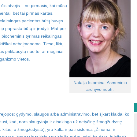
 šis atvejis – ne pirmasis, kai mūsų
ntai, bet tai pirmas kartas,
nelaimingas pacientas būtų buvęs
ip paprasta būtų ir įrodyti. Mat per
i biocheminis tyrimas reikalingas
raktiškai nebeįmanoma. Tiesa, liktų
as priklausytų nuo to, ar mėginiai
organizmo vietos.
Natalja Istomina. Asmeninio
archyvo nuotr.
rejopos: gydymo, slaugos arba administravimo, bet šįkart klaida, ko
inusi, kad, nors slaugytoja ir atsakinga už netyčinę žmogžudystę
s kitas, o žmogžudystė), yra kalta ir pati sistema. „Žinoma, ir