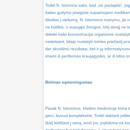
Todėl N. Istomina sako, kad „ne paslaptis“, jog
šalies gydymo įstaigose supainiojami medikame
iškeltas į viešumą. N. Istominos manymu, jei 
ne kūdikis, o suaugęs žmogus, tokį atvejį ne ta
didelei kalio koncentracijai organizme nustatyt
nedelsiant, kitaip nustatyti mirties priežastį p
dar skrodimo rezultatai, bet ir jų informatyvum
imami iš periferinės kraujagyslės, ar iš kitos 
Būtinas sąmoningumas
Pasak N. Istominos, klaidos medicinoje būna t
gero, buvusi kompleksinė. Todėl daktarė įsitik
(kalį leidžiant į veną, anot jos, įvykdoma ne ka