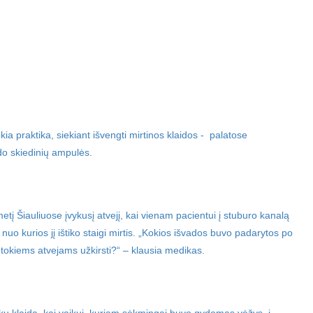
kia praktika, siekiant išvengti mirtinos klaidos - palatose
do skiedinių ampulės.
etį Šiauliuose įvykusį atvejį, kai vienam pacientui į stuburo kanalą
nuo kurios jį ištiko staigi mirtis. „Kokios išvados buvo padarytos po
 tokiems atvejams užkirsti?“ – klausia medikas.