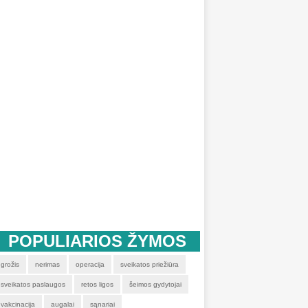
POPULIARIOS ŽYMOS
grožis
nerimas
operacija
sveikatos priežiūra
sveikatos paslaugos
retos ligos
šeimos gydytojai
vakcinacija
augalai
sąnariai