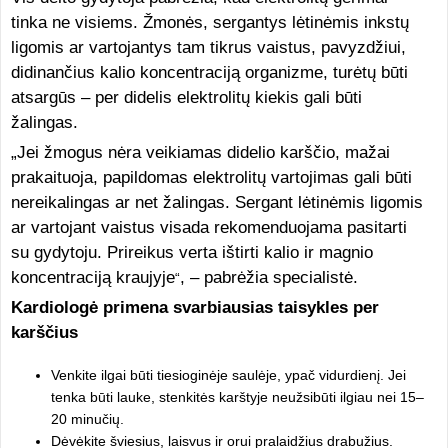
tinka ne visiems. Žmonės, sergantys lėtinėmis inkstų
ligomis ar vartojantys tam tikrus vaistus, pavyzdžiui,
didinančius kalio koncentraciją organizme, turėtų būti
atsargūs – per didelis elektrolitų kiekis gali būti
žalingas.
„Jei žmogus nėra veikiamas didelio karščio, mažai
prakaituoja, papildomas elektrolitų vartojimas gali būti
nereikalingas ar net žalingas. Sergant lėtinėmis ligomis
ar vartojant vaistus visada rekomenduojama pasitarti
su gydytoju. Prireikus verta ištirti kalio ir magnio
koncentraciją kraujyje
, – pabrėžia specialistė.
“
Kardiologė primena svarbiausias taisykles per
karščius
Venkite ilgai būti tiesioginėje saulėje, ypač vidurdienį. Jei
tenka būti lauke, stenkitės karštyje neužsibūti ilgiau nei 15–
20 minučių.
Dėvėkite šviesius, laisvus ir orui pralaidžius drabužius.