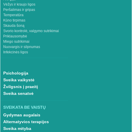
Vėžys ir kraujo ligos
Peršalimas ir gripas
Temperatūra
Kūno tirpimas
Skauda šoną
Svorio kontrolė, valgymo sutrikimai
Priklausomybė
Miego sutrikimai
Nuovargis ir silpnumas
Infekcinės ligos
Psichologija
Sveika vaikystė
Žvilgsnis į praeitį
Sveika senatvė
SVEIKATA BE VAISTŲ
Gydymas augalais
Alternatyvios terapijos
Sveika mityba