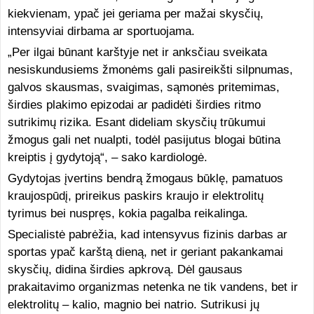
kiekvienam, ypač jei geriama per mažai skysčių,
intensyviai dirbama ar sportuojama.
„Per ilgai būnant karštyje net ir anksčiau sveikata
nesiskundusiems žmonėms gali pasireikšti silpnumas,
galvos skausmas, svaigimas, sąmonės pritemimas,
širdies plakimo epizodai ar padidėti širdies ritmo
sutrikimų rizika. Esant dideliam skysčių trūkumui
žmogus gali net nualpti, todėl pasijutus blogai būtina
kreiptis į gydytoją“, – sako kardiologė.
Gydytojas įvertins bendrą žmogaus būklę, pamatuos
kraujospūdį, prireikus paskirs kraujo ir elektrolitų
tyrimus bei nuspręs, kokia pagalba reikalinga.
Specialistė pabrėžia, kad intensyvus fizinis darbas ar
sportas ypač karštą dieną, net ir geriant pakankamai
skysčių, didina širdies apkrovą. Dėl gausaus
prakaitavimo organizmas netenka ne tik vandens, bet ir
elektrolitų – kalio, magnio bei natrio. Sutrikusi jų