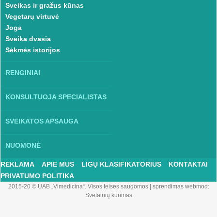
Sveikas ir gražus kūnas
Vegetarų virtuvė
Joga
Sveika dvasia
Sėkmės istorijos
RENGINIAI
KONSULTUOJA SPECIALISTAS
SVEIKATOS APSAUGA
NUOMONĖ
REKLAMA
APIE MUS
LIGŲ KLASIFIKATORIUS
KONTAKTAI
PRIVATUMO POLITIKA
2015-20 © UAB „Vlmedicina“. Visos teises saugomos
|
sprendimas webmod:
Svetainių kūrimas