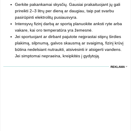
Gerkite pakankamai skysčių. Gausiai prakaituojant jų gali
prireikti 2–3 litrų per dieną ar daugiau, taip pat svarbu
pasirūpinti elektrolitų pusiausvyra.
Intensyvų fizinį darbą ar sportą planuokite anksti ryte arba
vakare, kai oro temperatūra yra žemesnė.
Jei sportuojant ar dirbant pajutote neįprastai stiprų širdies
plakimą, silpnumą, galvos skausmą ar svaigimą, fizinį krūvį
būtina nedelsiant nutraukti, atsivėsinti ir atsigerti vandens.
Jei simptomai nepraeina, kreipkitės į gydytoją.
REKLAMA