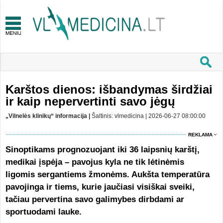
Karštos dienos: išbandymas širdžiai
ir kaip nepervertinti savo jėgų
„Vilnelės klinikų“ informacija |
Šaltinis: vlmedicina | 2026-06-27 08:00:00
REKLAMA
Sinoptikams prognozuojant iki 36 laipsnių karštį,
medikai įspėja – pavojus kyla ne tik lėtinėmis
ligomis sergantiems žmonėms. Aukšta temperatūra
pavojinga ir tiems, kurie jaučiasi visiškai sveiki,
tačiau pervertina savo galimybes dirbdami ar
sportuodami lauke.