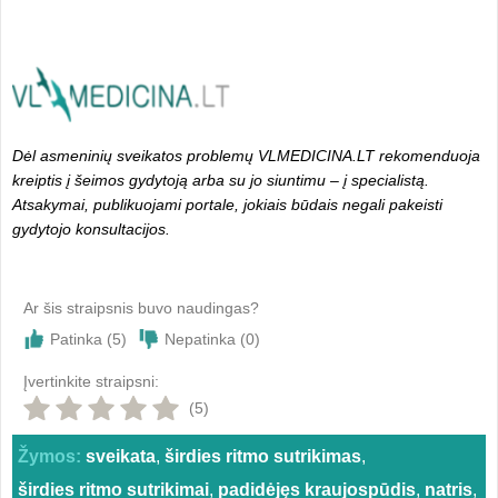
Dėl asmeninių sveikatos problemų VLMEDICINA.LT rekomenduoja
kreiptis į šeimos gydytoją arba su jo siuntimu – į specialistą.
Atsakymai, publikuojami portale, jokiais būdais negali pakeisti
gydytojo konsultacijos.
Ar šis straipsnis buvo naudingas?
Patinka (
5
)
Nepatinka (
0
)
Įvertinkite straipsni:
(5)
Žymos:
sveikata
,
širdies ritmo sutrikimas
,
širdies ritmo sutrikimai
,
padidėjęs kraujospūdis
,
natris
,