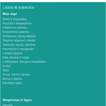
LIGOS IR SVEIKATA
Man rūpi
Širdis ir kraujotaka
Plaučiai ir kvėpavimas
Virškinimo sistema
Endokrininė sistema
Smegenys, nervų sistema
Šlapimo organai ir inkstai
Stuburas, kaulai, sąnariai
Raumenys ir sausgyslės
Lytiniai organai
Oda, plaukai ir nagai
Limfmazgiai, kraujas ir imunitetas
Krūtys
Akys
Ausys, nosis ir gerklė
Burna ir dantys
Psichikos ligos
Simptomai ir ligos
Alergija