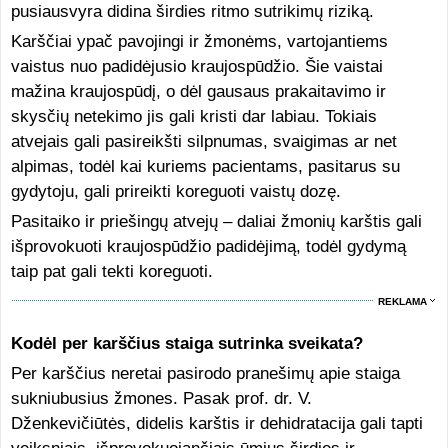
pusiausvyra didina širdies ritmo sutrikimų riziką.
Karščiai ypač pavojingi ir žmonėms, vartojantiems
vaistus nuo padidėjusio kraujospūdžio. Šie vaistai
mažina kraujospūdį, o dėl gausaus prakaitavimo ir
skysčių netekimo jis gali kristi dar labiau. Tokiais
atvejais gali pasireikšti silpnumas, svaigimas ar net
alpimas, todėl kai kuriems pacientams, pasitarus su
gydytoju, gali prireikti koreguoti vaistų dozę.
Pasitaiko ir priešingų atvejų – daliai žmonių karštis gali
išprovokuoti kraujospūdžio padidėjimą, todėl gydymą
taip pat gali tekti koreguoti.
REKLAMA
Kodėl per karščius staiga sutrinka sveikata?
Per karščius neretai pasirodo pranešimų apie staiga
sukniubusius žmones. Pasak prof. dr. V.
Dženkevičiūtės, didelis karštis ir dehidratacija gali tapti