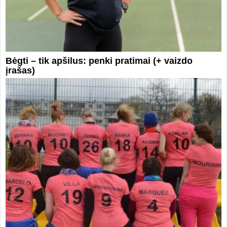
Bėgti – tik apšilus: penki pratimai (+ vaizdo
įrašas)