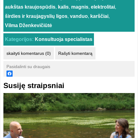
aukštas kraujospūdis
,
kalis
,
magnis
,
elektrolitai
,
širdies ir kraujagyslių ligos
,
vanduo
,
karščiai
,
Vilma Dženkevičiūtė
Kategorijos:
Konsultuoja specialistas
skaityti komentarus (0)
Rašyti komentarą
Pasidalinti su draugais
Susiję straipsniai