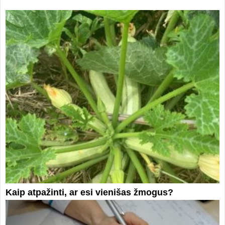
Kaip atpažinti, ar esi vienišas žmogus?