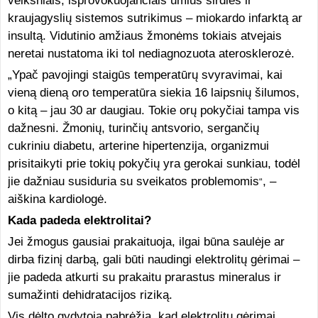
veiksniais, išprovokuojančiais ūmius širdies ir
kraujagyslių sistemos sutrikimus – miokardo infarktą ar
insultą. Vidutinio amžiaus žmonėms tokiais atvejais
neretai nustatoma iki tol nediagnozuota aterosklerozė.
„Ypač pavojingi staigūs temperatūrų svyravimai, kai
vieną dieną oro temperatūra siekia 16 laipsnių šilumos,
o kitą – jau 30 ar daugiau. Tokie orų pokyčiai tampa vis
dažnesni. Žmonių, turinčių antsvorio, sergančių
cukriniu diabetu, arterine hipertenzija, organizmui
prisitaikyti prie tokių pokyčių yra gerokai sunkiau, todėl
jie dažniau susiduria su sveikatos problemomis
, –
“
aiškina kardiologė.
Kada padeda elektrolitai?
Jei žmogus gausiai prakaituoja, ilgai būna saulėje ar
dirba fizinį darbą, gali būti naudingi elektrolitų gėrimai –
jie padeda atkurti su prakaitu prarastus mineralus ir
sumažinti dehidratacijos riziką.
Vis dėlto gydytoja pabrėžia, kad elektrolitų gėrimai