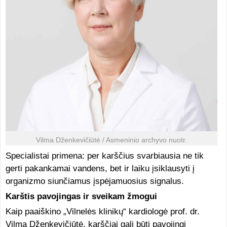
Vilma Dženkevičiūtė / Asmeninio archyvo nuotr.
Specialistai primena: per karščius svarbiausia ne tik
gerti pakankamai vandens, bet ir laiku įsiklausyti į
organizmo siunčiamus įspėjamuosius signalus.
Karštis pavojingas ir sveikam žmogui
Kaip paaiškino „Vilnelės klinikų“ kardiologė prof. dr.
Vilma Dženkevičiūtė, karščiai gali būti pavojingi