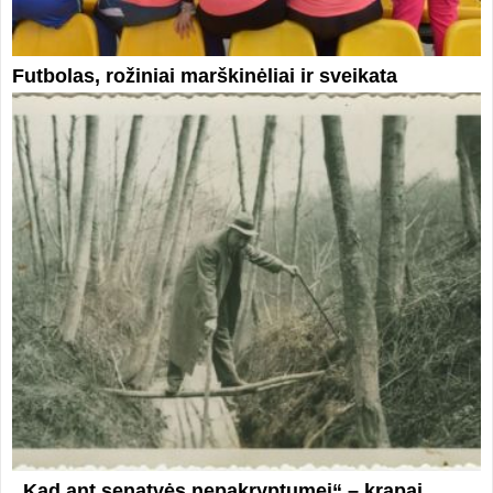
Futbolas, rožiniai marškinėliai ir sveikata
,,Kad ant senatvės nepakryptumei“ – krapai,