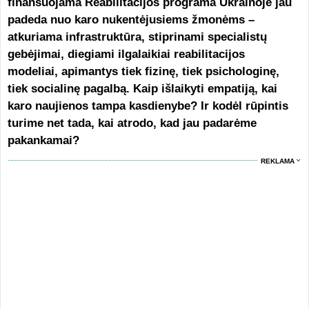
finansuojama Reabilitacijos programa Ukrainoje jau
padeda nuo karo nukentėjusiems žmonėms –
atkuriama infrastruktūra, stiprinami specialistų
gebėjimai, diegiami ilgalaikiai reabilitacijos
modeliai, apimantys tiek fizinę, tiek psichologinę,
tiek socialinę pagalbą. Kaip išlaikyti empatiją, kai
karo naujienos tampa kasdienybe? Ir kodėl rūpintis
turime net tada, kai atrodo, kad jau padarėme
pakankamai?
REKLAMA