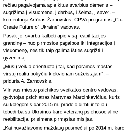
rečiau pagalvojama apie kitus svarbius dėmenis –
sugrįžimą į visuomenę, į darbus, į šeimą, į save“, –
komentuoja Artūras Žarnovskis, CPVA programos „Co-
Create Future of Ukraine“ vadovas.
Pasak jo, svarbu kalbėti apie visą reabilitacijos
grandinę – nuo pirmosios pagalbos iki integracijos į
visuomenę, nes tik taip galima išties sugrįžti į
gyvenimą.
„Mūsų veikla orientuota į tai, kad paramos mastas
virstų realiu pokyčiu kiekvienam sužeistajam“, –
priduria A. Žarnovskis.
Vilniaus miesto psichikos sveikatos centro vadovas,
gydytojas psichiatras Martynas Marcinkevičius, kuris
su kolegomis dar 2015 m. pradėjo dirbti ir toliau
tebedirba su Ukrainos karo veteranų psichosocialine
reabilitacija, prisimena pirmąsias misijas.
„Kai nuvažiavome maždaug pusmečiui po 2014 m. karo