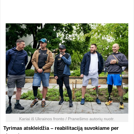
Kariai iš Ukrainos fronto / Pranešimo autorių nuotr.
Tyrimas atskleidžia – reabilitaciją suvokiame per