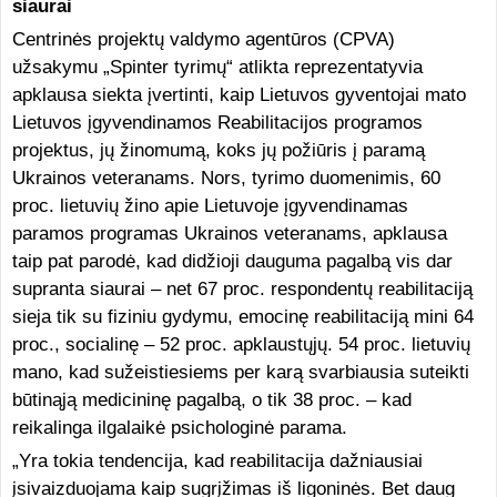
siaurai
Centrinės projektų valdymo agentūros (CPVA)
užsakymu „Spinter tyrimų“ atlikta reprezentatyvia
apklausa siekta įvertinti, kaip Lietuvos gyventojai mato
Lietuvos įgyvendinamos Reabilitacijos programos
projektus, jų žinomumą, koks jų požiūris į paramą
Ukrainos veteranams. Nors, tyrimo duomenimis, 60
proc. lietuvių žino apie Lietuvoje įgyvendinamas
paramos programas Ukrainos veteranams, apklausa
taip pat parodė, kad didžioji dauguma pagalbą vis dar
supranta siaurai – net 67 proc. respondentų reabilitaciją
sieja tik su fiziniu gydymu, emocinę reabilitaciją mini 64
proc., socialinę – 52 proc. apklaustųjų. 54 proc. lietuvių
mano, kad sužeistiesiems per karą svarbiausia suteikti
būtinąją medicininę pagalbą, o tik 38 proc. – kad
reikalinga ilgalaikė psichologinė parama.
„Yra tokia tendencija, kad reabilitacija dažniausiai
įsivaizduojama kaip sugrįžimas iš ligoninės. Bet daug