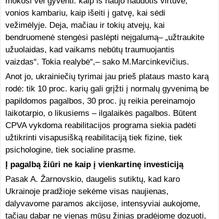
mokosi vėl gyventi: kaip iš naujo naudotis virtuve,
vonios kambariu, kaip išeiti į gatvę, kai sėdi
vežimėlyje. Deja, mačiau ir tokių atvejų, kai
bendruomenė stengėsi paslėpti neįgalumą– „užtraukite
užuolaidas, kad vaikams nebūtų traumuojantis
vaizdas“. Tokia realybė“,– sako M.Marcinkevičius.
Anot jo, ukrainiečių tyrimai jau prieš plataus masto karą
rodė: tik 10 proc. karių gali grįžti į normalų gyvenimą be
papildomos pagalbos, 30 proc. jų reikia pereinamojo
laikotarpio, o likusiems – ilgalaikės pagalbos. Būtent
CPVA vykdoma reabilitacijos programa siekia padėti
užtikrinti visapusišką reabilitaciją tiek fizine, tiek
psichologine, tiek socialine prasme.
Į pagalbą žiūri ne kaip į vienkartinę investiciją
Pasak A. Žarnovskio, daugelis sutiktų, kad karo
Ukrainoje pradžioje sekėme visas naujienas,
dalyvavome paramos akcijose, intensyviai aukojome,
tačiau dabar ne vienas mūsų žinias pradėjome dozuoti,