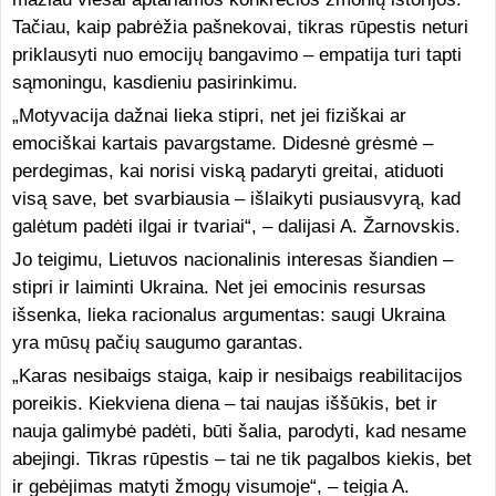
Tačiau, kaip pabrėžia pašnekovai, tikras rūpestis neturi
priklausyti nuo emocijų bangavimo – empatija turi tapti
sąmoningu, kasdieniu pasirinkimu.
„Motyvacija dažnai lieka stipri, net jei fiziškai ar
emociškai kartais pavargstame. Didesnė grėsmė –
perdegimas, kai norisi viską padaryti greitai, atiduoti
visą save, bet svarbiausia – išlaikyti pusiausvyrą, kad
galėtum padėti ilgai ir tvariai“, – dalijasi A. Žarnovskis.
Jo teigimu, Lietuvos nacionalinis interesas šiandien –
stipri ir laiminti Ukraina. Net jei emocinis resursas
išsenka, lieka racionalus argumentas: saugi Ukraina
yra mūsų pačių saugumo garantas.
„Karas nesibaigs staiga, kaip ir nesibaigs reabilitacijos
poreikis. Kiekviena diena – tai naujas iššūkis, bet ir
nauja galimybė padėti, būti šalia, parodyti, kad nesame
abejingi. Tikras rūpestis – tai ne tik pagalbos kiekis, bet
ir gebėjimas matyti žmogų visumoje“, – teigia A.