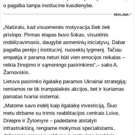
o pagalba tampa institucine kasdienybe.
REKLAMA
„Natūralu, kad visuomenės motyvacija šiek tiek
prislopo. Pirmas etapas buvo šokas, visuotinis
mobilizavimasis, daugybė asmeninių iniciatyvų. Dabar
pagalba perėjo į institucinį, nuoseklų lygmenį. Tačiau
empatija ir parama neturi būti vien emocijos reikalas –
reikia žinojimo ir sąmoningo pasirinkimo“,– sako A.
Žarnovskis.
Lietuva pasirinko ilgalaikę paramos Ukrainai strategiją:
remiamos ne tik trumpalaikės akcijos, bet ir kuriamas
pamatas tvariai sistemai.
„Matome savo indėlį kaip ilgalaikę investiciją. Šiuo
metu dirbame su trimis reabilitacijos centrais Lvive,
Dniepre ir Žytomyre – padedame atstatyti
infrastruktūrą, rengiame mokymus specialistams,