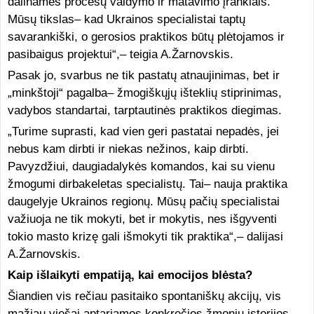
dalinamės procesų valdymo ir matavimo įrankiais.
Mūsų tikslas– kad Ukrainos specialistai taptų
savarankiški, o gerosios praktikos būtų plėtojamos ir
pasibaigus projektui“,– teigia A.Žarnovskis.
Pasak jo, svarbus ne tik pastatų atnaujinimas, bet ir
„minkštoji“ pagalba– žmogiškųjų išteklių stiprinimas,
vadybos standartai, tarptautinės praktikos diegimas.
„Turime suprasti, kad vien geri pastatai nepadės, jei
nebus kam dirbti ir niekas nežinos, kaip dirbti.
Pavyzdžiui, daugiadalykės komandos, kai su vienu
žmogumi dirbakeletas specialistų. Tai– nauja praktika
daugelyje Ukrainos regionų. Mūsų pačių specialistai
važiuoja ne tik mokyti, bet ir mokytis, nes išgyventi
tokio masto krizę gali išmokyti tik praktika“,– dalijasi
A.Žarnovskis.
Kaip išlaikyti empatiją, kai emocijos blėsta?
Šiandien vis rečiau pasitaiko spontaniškų akcijų, vis
mažiau viešai aptariamos konkrečios žmonių istorijos.