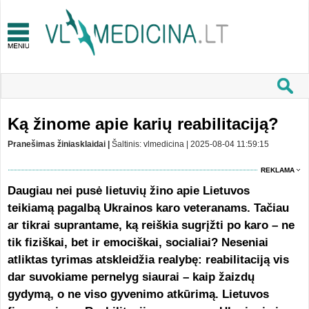
Ką žinome apie karių reabilitaciją?
Pranešimas žiniasklaidai |
Šaltinis: vlmedicina | 2025-08-04 11:59:15
REKLAMA
Daugiau nei pusė lietuvių žino apie Lietuvos
teikiamą pagalbą Ukrainos karo veteranams. Tačiau
ar tikrai suprantame, ką reiškia sugrįžti po karo – ne
tik fiziškai, bet ir emociškai, socialiai? Neseniai
atliktas tyrimas atskleidžia realybę: reabilitaciją vis
dar suvokiame pernelyg siaurai – kaip žaizdų
gydymą, o ne viso gyvenimo atkūrimą. Lietuvos