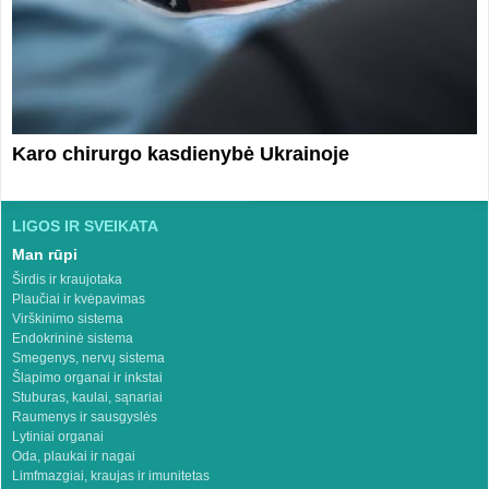
Karo chirurgo kasdienybė Ukrainoje
LIGOS IR SVEIKATA
Man rūpi
Širdis ir kraujotaka
Plaučiai ir kvėpavimas
Virškinimo sistema
Endokrininė sistema
Smegenys, nervų sistema
Šlapimo organai ir inkstai
Stuburas, kaulai, sąnariai
Raumenys ir sausgyslės
Lytiniai organai
Oda, plaukai ir nagai
Limfmazgiai, kraujas ir imunitetas