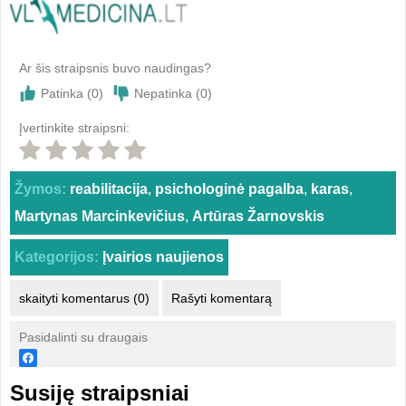
Ar šis straipsnis buvo naudingas?
Patinka (
0
)
Nepatinka (
0
)
Įvertinkite straipsni:
Žymos:
reabilitacija
,
psichologinė pagalba
,
karas
,
Martynas Marcinkevičius
,
Artūras Žarnovskis
Kategorijos:
Įvairios naujienos
skaityti komentarus (0)
Rašyti komentarą
Pasidalinti su draugais
Susiję straipsniai