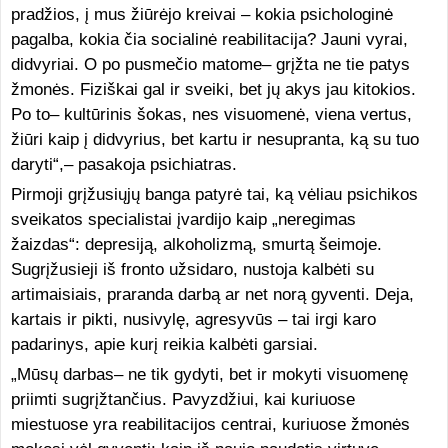
pradžios, į mus žiūrėjo kreivai – kokia psichologinė
pagalba, kokia čia socialinė reabilitacija? Jauni vyrai,
didvyriai. O po pusmečio matome– grįžta ne tie patys
žmonės. Fiziškai gal ir sveiki, bet jų akys jau kitokios.
Po to– kultūrinis šokas, nes visuomenė, viena vertus,
žiūri kaip į didvyrius, bet kartu ir nesupranta, ką su tuo
daryti“,– pasakoja psichiatras.
Pirmoji grįžusiųjų banga patyrė tai, ką vėliau psichikos
sveikatos specialistai įvardijo kaip „neregimas
žaizdas“: depresiją, alkoholizmą, smurtą šeimoje.
Sugrįžusieji iš fronto užsidaro, nustoja kalbėti su
artimaisiais, praranda darbą ar net norą gyventi. Deja,
kartais ir pikti, nusivylę, agresyvūs – tai irgi karo
padarinys, apie kurį reikia kalbėti garsiai.
„Mūsų darbas– ne tik gydyti, bet ir mokyti visuomenę
priimti sugrįžtančius. Pavyzdžiui, kai kuriuose
miestuose yra reabilitacijos centrai, kuriuose žmonės