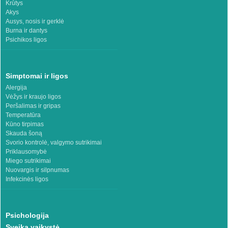
Krūtys
Akys
Ausys, nosis ir gerklė
Burna ir dantys
Psichikos ligos
Simptomai ir ligos
Alergija
Vėžys ir kraujo ligos
Peršalimas ir gripas
Temperatūra
Kūno tirpimas
Skauda šoną
Svorio kontrolė, valgymo sutrikimai
Priklausomybė
Miego sutrikimai
Nuovargis ir silpnumas
Infekcinės ligos
Psichologija
Sveika vaikystė