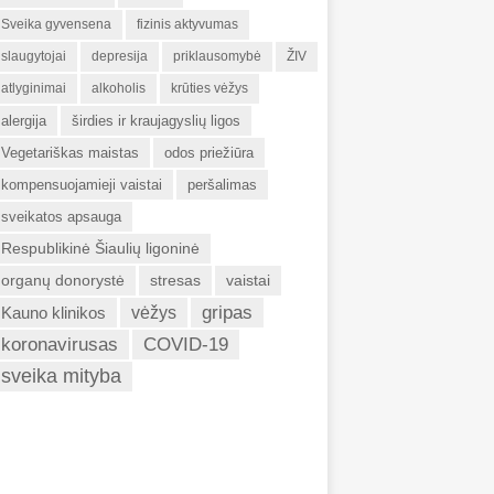
Sveika gyvensena
fizinis aktyvumas
slaugytojai
depresija
priklausomybė
ŽIV
atlyginimai
alkoholis
krūties vėžys
alergija
širdies ir kraujagyslių ligos
Vegetariškas maistas
odos priežiūra
kompensuojamieji vaistai
peršalimas
sveikatos apsauga
Respublikinė Šiaulių ligoninė
organų donorystė
stresas
vaistai
gripas
Kauno klinikos
vėžys
koronavirusas
COVID-19
sveika mityba