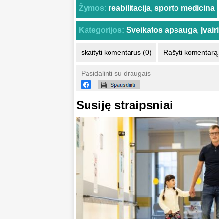
Žymos:
reabilitacija
,
sporto medicina
Kategorijos:
Sveikatos apsauga
,
Įvai
skaityti komentarus (0)
Rašyti komentarą
Pasidalinti su draugais
Susiję straipsniai