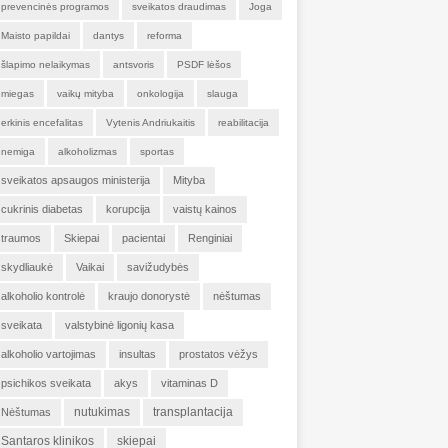
prevencinės programos
sveikatos draudimas
Joga
Maisto papildai
dantys
reforma
šlapimo nelaikymas
antsvoris
PSDF lėšos
miegas
vaikų mityba
onkologija
slauga
erkinis encefalitas
Vytenis Andriukaitis
reabilitacija
nemiga
alkoholizmas
sportas
sveikatos apsaugos ministerija
Mityba
cukrinis diabetas
korupcija
vaistų kainos
traumos
Skiepai
pacientai
Renginiai
skydliaukė
Vaikai
savižudybės
alkoholio kontrolė
kraujo donorystė
nėštumas
sveikata
valstybinė ligonių kasa
alkoholio vartojimas
insultas
prostatos vėžys
psichikos sveikata
akys
vitaminas D
nutukimas
transplantacija
Nėštumas
Santaros klinikos
skiepai