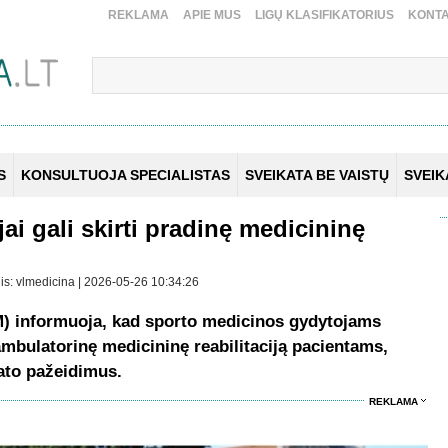
REKLAMA
APIE MUS
LIGŲ KLASIFIKATORIUS
KONTA
S
KONSULTUOJA SPECIALISTAS
SVEIKATA BE VAISTŲ
SVEI
i gali skirti pradinę medicininę
nis: vlmedicina | 2026-05-26 10:34:26
M) informuoja, kad sporto medicinos gydytojams
ę ambulatorinę medicininę reabilitaciją pacientams,
ato pažeidimus.
REKLAMA