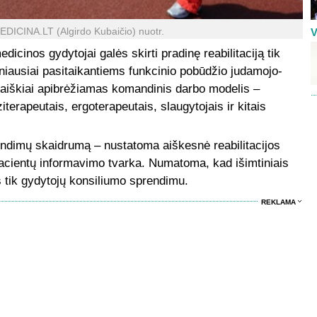
DICINA.LT (Algirdo Kubaičio) nuotr.
V
icinos gydytojai galės skirti pradinę reabilitaciją tik
žniausiai pasitaikantiems funkcinio pobūdžio judamojo-
 aiškiai apibrėžiamas komandinis darbo modelis –
terapeutais, ergoterapeutais, slaugytojais ir kitais
rendimų skaidrumą – nustatoma aiškesnė reabilitacijos
cientų informavimo tvarka. Numatoma, kad išimtiniais
s tik gydytojų konsiliumo sprendimu.
REKLAMA