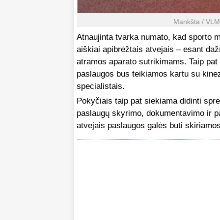
Mankšta / VLME
Atnaujinta tvarka numato, kad sporto med
aiškiai apibrėžtais atvejais – esant da
atramos aparato sutrikimams. Taip pat
paslaugos bus teikiamos kartu su kinezi
specialistais.
Pokyčiais taip pat siekiama didinti sp
paslaugų skyrimo, dokumentavimo ir pa
atvejais paslaugos galės būti skiriamo