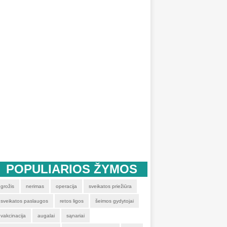
POPULIARIOS ŽYMOS
grožis
nerimas
operacija
sveikatos priežiūra
sveikatos paslaugos
retos ligos
šeimos gydytojai
vakcinacija
augalai
sąnariai