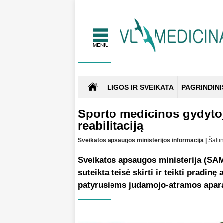
LIGOS IR SVEIKATA
PAGRINDINI
Sporto medicinos gydytoja
reabilitaciją
Sveikatos apsaugos ministerijos informacija |
Šalti
Sveikatos apsaugos ministerija (SA
suteikta teisė skirti ir teikti pradin
patyrusiems judamojo-atramos apar