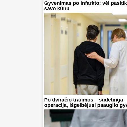
Gyvenimas po infarkto: vėl pasitik
savo kūnu
Po dviračio traumos – sudėtinga
operacija, išgelbėjusi paauglio g