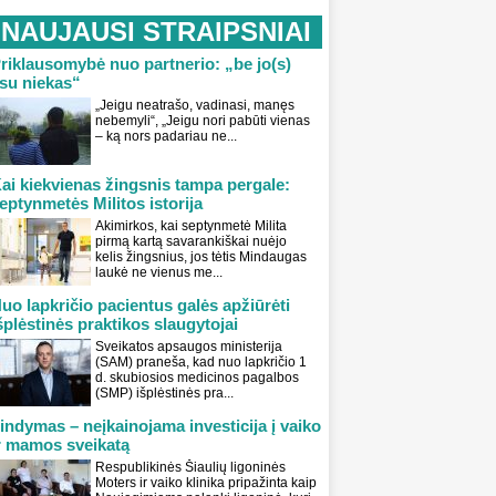
NAUJAUSI STRAIPSNIAI
riklausomybė nuo partnerio: „be jo(s)
su niekas“
„Jeigu neatrašo, vadinasi, manęs
nebemyli“, „Jeigu nori pabūti vienas
– ką nors padariau ne...
ai kiekvienas žingsnis tampa pergale:
eptynmetės Militos istorija
Akimirkos, kai septynmetė Milita
pirmą kartą savarankiškai nuėjo
kelis žingsnius, jos tėtis Mindaugas
laukė ne vienus me...
uo lapkričio pacientus galės apžiūrėti
šplėstinės praktikos slaugytojai
Sveikatos apsaugos ministerija
(SAM) praneša, kad nuo lapkričio 1
d. skubiosios medicinos pagalbos
(SMP) išplėstinės pra...
indymas – neįkainojama investicija į vaiko
r mamos sveikatą
Respublikinės Šiaulių ligoninės
Moters ir vaiko klinika pripažinta kaip