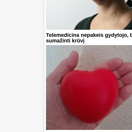
Telemedicina nepakeis gydytojo, b
sumažinti krūvį