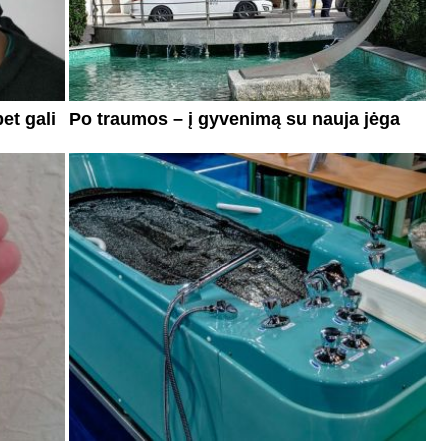
et gali
Po traumos – į gyvenimą su nauja jėga