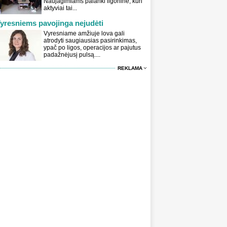
Naujagimiams palanki ligoninė, kuri
aktyviai tai...
yresniems pavojinga nejudėti
Vyresniame amžiuje lova gali
atrodyti saugiausias pasirinkimas,
ypač po ligos, operacijos ar pajutus
padažnėjusį pulsą....
REKLAMA