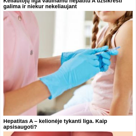
Keliautojų liga vadinamu hepatitu A užsikrėsti
galima ir niekur nekeliaujant
Hepatitas A – kelionėje tykanti liga. Kaip
apsisaugoti?