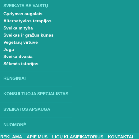
SVEIKATA BE VAISTŲ
Gydymas augalais
Alternatyvios terapijos
Sveika mityba
Sveikas ir gražus kūnas
Vegetarų virtuvė
Joga
Sveika dvasia
Sėkmės istorijos
RENGINIAI
KONSULTUOJA SPECIALISTAS
SVEIKATOS APSAUGA
NUOMONĖ
REKLAMA
APIE MUS
LIGŲ KLASIFIKATORIUS
KONTAKTAI