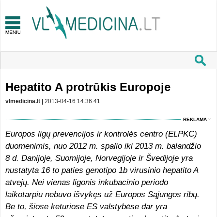
Hepatito A protrūkis Europoje
vlmedicina.lt |
2013-04-16 14:36:41
REKLAMA
Europos ligų prevencijos ir kontrolės centro (ELPKC)
duomenimis, nuo 2012 m. spalio iki 2013 m. balandžio
8 d. Danijoje, Suomijoje, Norvegijoje ir Švedijoje yra
nustatyta 16 to paties genotipo 1b virusinio hepatito A
atvejų. Nei vienas ligonis inkubacinio periodo
laikotarpiu nebuvo išvykęs už Europos Sąjungos ribų.
Be to, šiose keturiose ES valstybėse dar yra