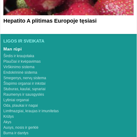
Hepatito A plitimas Europoje tęsiasi
LIGOS IR SVEIKATA
Man rūpi
Širdis ir kraujotaka
Plaučiai ir kvėpavimas
Virškinimo sistema
Endokrininė sistema
Smegenys, nervų sistema
Šlapimo organai ir inkstai
Stuburas, kaulai, sąnariai
Raumenys ir sausgyslės
Lytiniai organai
Oda, plaukai ir nagai
Limfmazgiai, kraujas ir imunitetas
Krūtys
Akys
Ausys, nosis ir gerklė
Burna ir dantys