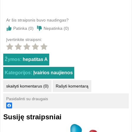
Ar šis straipsnis buvo naudingas?
Patinka (
0
)
Nepatinka (
0
)
Įvertinkite straipsni:
Žymos:
hepatitas A
Kategorijos:
Įvairios naujienos
skaityti komentarus (0)
Rašyti komentarą
Pasidalinti su draugais
Susiję straipsniai