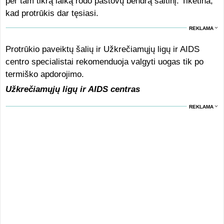
per tam tikrą laiką rodo pastovų bendrą šaltinį. Tikėtina,
kad protrūkis dar tęsiasi.
REKLAMA
Protrūkio paveiktų šalių ir Užkrečiamųjų ligų ir AIDS
centro specialistai rekomenduoja valgyti uogas tik po
termiško apdorojimo.
Užkrečiamųjų ligų ir AIDS centras
REKLAMA