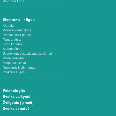
Psichikos ligos
Simptomai ir ligos
Alergija
Vėžys ir kraujo ligos
Peršalimas ir gripas
Temperatūra
Kūno tirpimas
Skauda šoną
Svorio kontrolė, valgymo sutrikimai
Priklausomybė
Miego sutrikimai
Nuovargis ir silpnumas
Infekcinės ligos
Psichologija
Sveika vaikystė
Žvilgsnis į praeitį
Sveika senatvė