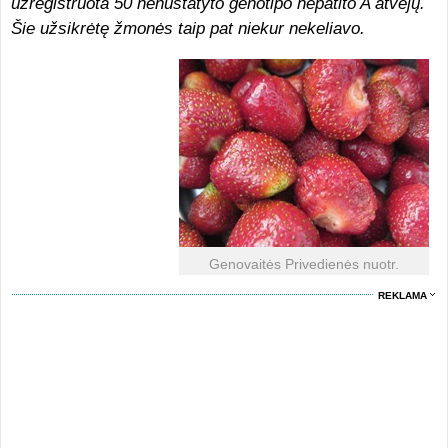
užregistruota 50 nenustatyto genotipo hepatito A atvejų.
Šie užsikrėtę žmonės taip pat niekur nekeliavo.
Genovaitės Privedienės nuotr.
REKLAMA