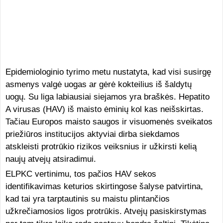
Epidemiologinio tyrimo metu nustatyta, kad visi susirgę
asmenys valgė uogas ar gėrė kokteilius iš šaldytų
uogų. Su liga labiausiai siejamos yra braškės. Hepatito
A virusas (HAV) iš maisto ėminių kol kas neišskirtas.
Tačiau Europos maisto saugos ir visuomenės sveikatos
priežiūros institucijos aktyviai dirba siekdamos
atskleisti protrūkio rizikos veiksnius ir užkirsti kelią
naujų atvejų atsiradimui.
ELPKC vertinimu, tos pačios HAV sekos
identifikavimas keturios skirtingose šalyse patvirtina,
kad tai yra tarptautinis su maistu plintančios
užkrečiamosios ligos protrūkis. Atvejų pasiskirstymas