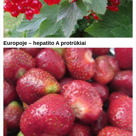
Europoje – hepatito A protrūkiai