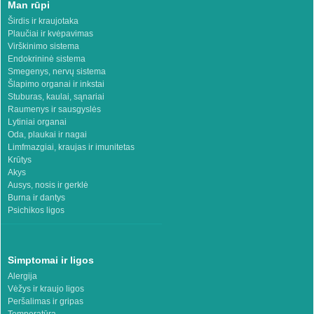
Man rūpi
Širdis ir kraujotaka
Plaučiai ir kvėpavimas
Virškinimo sistema
Endokrininė sistema
Smegenys, nervų sistema
Šlapimo organai ir inkstai
Stuburas, kaulai, sąnariai
Raumenys ir sausgyslės
Lytiniai organai
Oda, plaukai ir nagai
Limfmazgiai, kraujas ir imunitetas
Krūtys
Akys
Ausys, nosis ir gerklė
Burna ir dantys
Psichikos ligos
Simptomai ir ligos
Alergija
Vėžys ir kraujo ligos
Peršalimas ir gripas