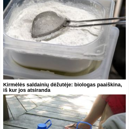
Kirmėlės saldainių dėžutėje: biologas paaiškina,
iš kur jos atsiranda