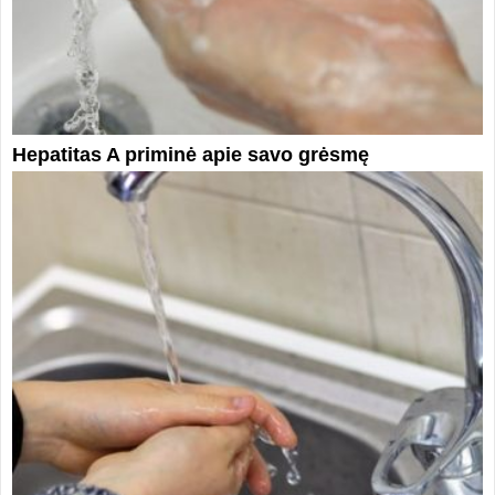
Hepatitas A priminė apie savo grėsmę