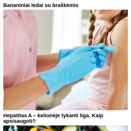
Bananiniai ledai su braškėmis
Hepatitas A – kelionėje tykanti liga. Kaip
apsisaugoti?