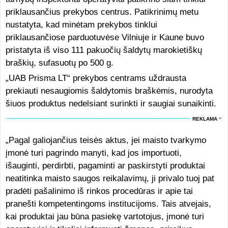
priklausančius prekybos centrus. Patikrinimų metu
nustatyta, kad minėtam prekybos tinklui
priklausančiose parduotuvėse Vilniuje ir Kaune buvo
pristatyta iš viso 111 pakuočių šaldytų marokietiškų
braškių, sufasuotų po 500 g.
„UAB Prisma LT“ prekybos centrams uždrausta
prekiauti nesaugiomis šaldytomis braškėmis, nurodyta
šiuos produktus nedelsiant surinkti ir saugiai sunaikinti.
REKLAMA
„Pagal galiojančius teisės aktus, jei maisto tvarkymo
įmonė turi pagrindo manyti, kad jos importuoti,
išauginti, perdirbti, pagaminti ar paskirstyti produktai
neatitinka maisto saugos reikalavimų, ji privalo tuoj pat
pradėti pašalinimo iš rinkos procedūras ir apie tai
pranešti kompetentingoms institucijoms. Tais atvejais,
kai produktai jau būna pasiekę vartotojus, įmonė turi