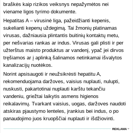
braškės kaip rizikos veiksnys nepažymėtos nei
viename ligos tyrimo dokumente.
Hepatitas A – virusinė liga, pažeidžianti kepenis,
sukelianti kepenų uždegimą. Tai žmonių platinamas
virusas, dažniausia plintantis buitinių kontaktų metu,
per nešvarias rankas ar indus. Virusas gali plisti ir per
užterštus maisto produktus ar vandenį, ypač jei dirvos
tręšiamos ar į aplinką šalinamos netinkamai išvalytos
kanalizacijų nuotėkos.
Norint apsisaugoti ir neužsikrėsti hepatitu A,
rekomenduojama daržoves, vaisius nuplauti, nulupti,
nuskusti, pakartotinai nuplauti karštu tekančiu
vandeniu, griežtai laikytis asmens higienos
reikalavimų. Tvarkant vaisius, uogas, daržoves naudoti
atskiras pjaustymo lenteles, įrankius bei indus, o po
panaudojimo juos kruopščiai nuplauti ir išdžiovinti.
REKLAMA