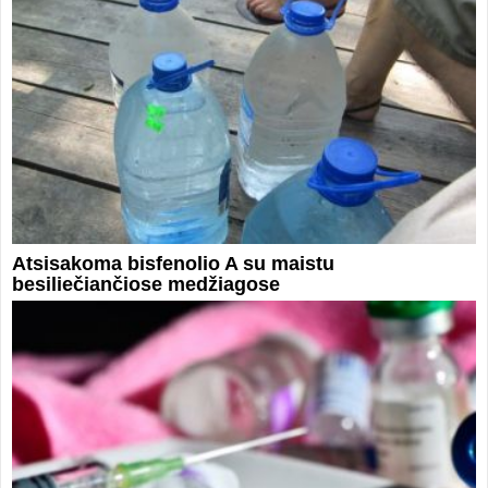
Atsisakoma bisfenolio A su maistu
besiliečiančiose medžiagose