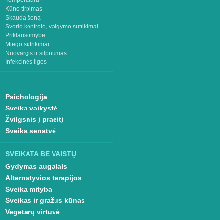
Temperatūra
Kūno tirpimas
Skauda šoną
Svorio kontrolė, valgymo sutrikimai
Priklausomybė
Miego sutrikimai
Nuovargis ir silpnumas
Infekcinės ligos
Psichologija
Sveika vaikystė
Žvilgsnis į praeitį
Sveika senatvė
SVEIKATA BE VAISTŲ
Gydymas augalais
Alternatyvios terapijos
Sveika mityba
Sveikas ir gražus kūnas
Vegetarų virtuvė