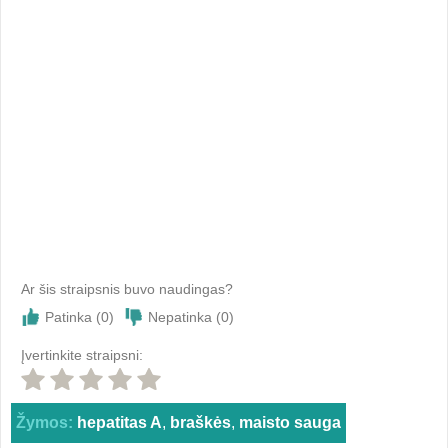
Ar šis straipsnis buvo naudingas?
Patinka (
0
)
Nepatinka (
0
)
Įvertinkite straipsni:
Žymos:
hepatitas A
,
braškės
,
maisto sauga