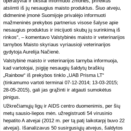
operatyviai ir tiksliai informuoti žmones, prireikus
atsiimti iš jų nesaugius maisto produktus. Šiuo atveju,
didmeninė įmonė Suomijoje privalėjo informuoti
mažmeninės prekybos partnerius visose šalyse apie
nesaugius produktus ir inicijuoti skubų jų surinkimą iš
rinkos“, – komentavo Valstybinės maisto ir veterinarijos
tarnybos Maisto skyriaus vyriausioji veterinarijos
gydytoja Aurelija Načienė.
Valstybinė maisto ir veterinarijos tarnyba informuoja,
kad vartotojai, įsigiję nesaugių šaldytų braškių
„Rainbow“ iš prekybos tinklo „UAB Prisma LT“
(tinkamumo vartoti terminai 07-12-2014; 13-03-2015;
28-05-2015), gali jas grąžinti ir atgauti sumokėtus
pinigus.
Užkrečiamųjų ligų ir AIDS centro duomenimis, per šių
metų sausio-liepos mėn. užregistruoti 54 virusinio
hepatito A atvejai (2012 m. per tą patį laikotarpį buvo 22
atvejai). Išanalizavus 50 susirgusiųjų atvejus, šaldytos