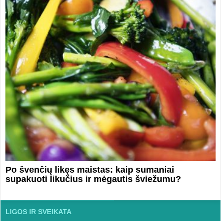
Po švenčių likęs maistas: kaip sumaniai
supakuoti likučius ir mėgautis šviežumu?
LIGOS IR SVEIKATA