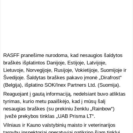
RASFF pranešime nurodoma, kad nesaugios šaldytos
braškės išplatintos Danijoje, Estijoje, Latvijoje,
Lietuvoje, Norvegijoje, Rusijoje, Vokietijoje, Suomijoje ir
Švedijoje. Šaldytas braškes pakavo įmonė „Dirafrost“
(Belgija), išplatino SOK/Inex Partners Ltd. (Suomija).
Reaguojant į gautą informaciją, nedelsiant buvo atliktas
tyrimas, kurio metu paaiškėjo, kad į mūsų šalį
nesaugias braškes (su prekiniu ženklu „Rainbow“)
įvežė prekybos tinklas „UAB Prisma LT“.
Vilniaus ir Kauno valstybinių maisto ir veterinarijos
tarnybų inspektoriai operatyviai patikrino šiam tinklui