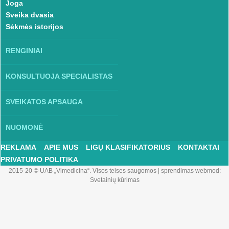
Joga
Sveika dvasia
Sėkmės istorijos
RENGINIAI
KONSULTUOJA SPECIALISTAS
SVEIKATOS APSAUGA
NUOMONĖ
REKLAMA
APIE MUS
LIGŲ KLASIFIKATORIUS
KONTAKTAI
PRIVATUMO POLITIKA
2015-20 © UAB „Vlmedicina“. Visos teises saugomos
|
sprendimas webmod:
Svetainių kūrimas